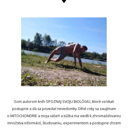
Som autorom kníh SPOZNAJ SVOJU BIOLÓGIU, ktoré vznikali
postupne a dá sa povedať nevedomky. Dlhé roky sa zaujímam
o MITOCHONDRIE a moja vášeň a túžba ma viedli k zhromažďovaniu
množstva informácií, študovaniu, experimentom a postupne chcem