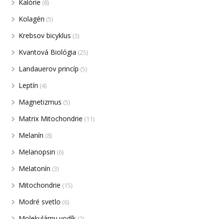
Kalórie
(8)
Kolagén
(5)
Krebsov bicyklus
(3)
Kvantová Biológia
(25)
Landauerov princíp
(5)
Leptín
(4)
Magnetizmus
(5)
Matrix Mitochondrie
(11)
Melanín
(8)
Melanopsin
(6)
Melatonín
(3)
Mitochondrie
(15)
Modré svetlo
(6)
Molekulárny vodík
(2)