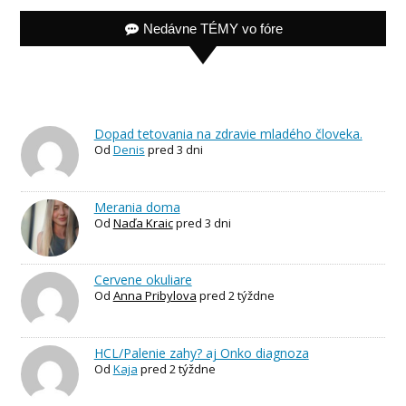
Nedávne TÉMY vo fóre
Dopad tetovania na zdravie mladého človeka.
Od
Denis
pred 3 dni
Merania doma
Od
Naďa Kraic
pred 3 dni
Cervene okuliare
Od
Anna Pribylova
pred 2 týždne
HCL/Palenie zahy? aj Onko diagnoza
Od
Kaja
pred 2 týždne