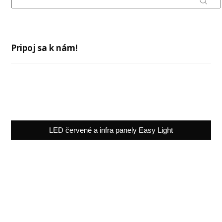
Pripoj sa k nám!
LED červené a infra panely Easy Light