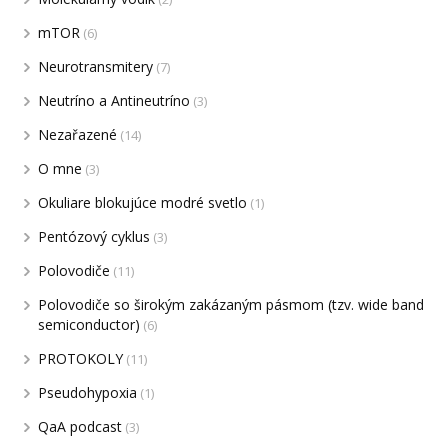
mTOR
(6)
Neurotransmitery
(7)
Neutríno a Antineutríno
(3)
Nezařazené
(14)
O mne
(3)
Okuliare blokujúce modré svetlo
(1)
Pentózový cyklus
(3)
Polovodiče
(11)
Polovodiče so širokým zakázaným pásmom (tzv. wide band
semiconductor)
(6)
PROTOKOLY
(11)
Pseudohypoxia
(1)
QaA podcast
(3)