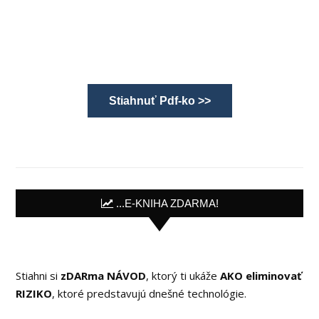
Stiahnuť Pdf-ko >>
...E-KNIHA ZDARMA!
Stiahni si
zDARma NÁVOD
, ktorý ti ukáže
AKO eliminovať
RIZIKO
, ktoré predstavujú dnešné technológie.