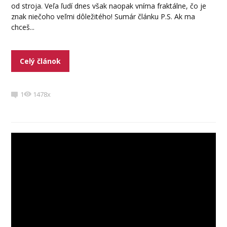
od stroja. Veľa ľudí dnes však naopak vníma fraktálne, čo je
znak niečoho veľmi dôležitého! Sumár článku P.S. Ak ma
chceš...
Celý článok
1
1478x
Video
prehrávač