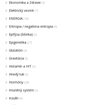
Ekonomika a Zdravie
(5)
Elektrický vesmír
(7)
ENERGIA
(10)
Entropia / negatívna entropia
(6)
Epifýza (šišinka)
(2)
Epigenetika
(27)
Glutatión
(4)
Gravitácia
(5)
Histamín a HIT
(3)
Hnedý tuk
(5)
Hormóny
(28)
Imunitný systém
(2)
Inzulín
(6)