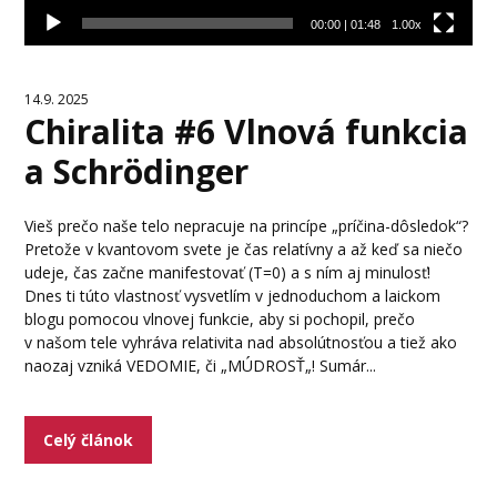
00:00
|
01:48
1.00x
14.9. 2025
Chiralita #6 Vlnová funkcia
a Schrödinger
Vieš prečo naše telo nepracuje na princípe „príčina-dôsledok“?
Pretože v kvantovom svete je čas relatívny a až keď sa niečo
udeje, čas začne manifestovať (T=0) a s ním aj minulosť!
Dnes ti túto vlastnosť vysvetlím v jednoduchom a laickom
blogu pomocou vlnovej funkcie, aby si pochopil, prečo
v našom tele vyhráva relativita nad absolútnosťou a tiež ako
naozaj vzniká VEDOMIE, či „MÚDROSŤ„! Sumár...
Celý článok