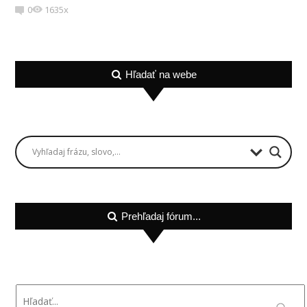
0
1635x
Hľadať na webe
Prehľadaj fórum...