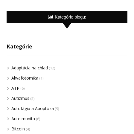
Kategórie blogu:
Kategórie
Adaptácia na chlad
(12)
Akvafotomika
(1)
ATP
(6)
Autizmus
(5)
Autofágia a Apoptóza
(9)
Autoimunita
(6)
Bitcoin
(4)