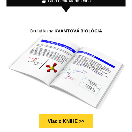
Dlho očakávaná kniha
Druhá kniha
KVANTOVÁ BIOLÓGIA
Viac o KNIHE >>