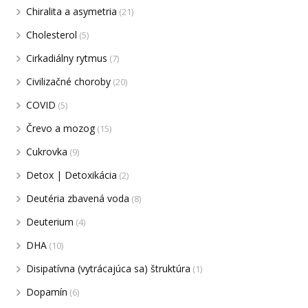
Chiralita a asymetria
(21)
Cholesterol
(5)
Cirkadiálny rytmus
(7)
Civilizačné choroby
(20)
COVID
(5)
Črevo a mozog
(15)
Cukrovka
(9)
Detox | Detoxikácia
(2)
Deutéria zbavená voda
(8)
Deuterium
(4)
DHA
(10)
Disipatívna (vytrácajúca sa) štruktúra
(1)
Dopamín
(6)