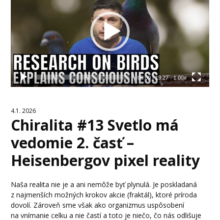
00:00
|
19:27
1.00x
4.1. 2026
Chiralita #13 Svetlo má
vedomie 2. časť –
Heisenbergov pixel reality
Naša realita nie je a ani nemôže byť plynulá. Je poskladaná
z najmenších možných krokov akcie (fraktál), ktoré príroda
dovolí. Zároveň sme však ako organizmus uspôsobení
na vnímanie celku a nie častí a toto je niečo, čo nás odlišuje