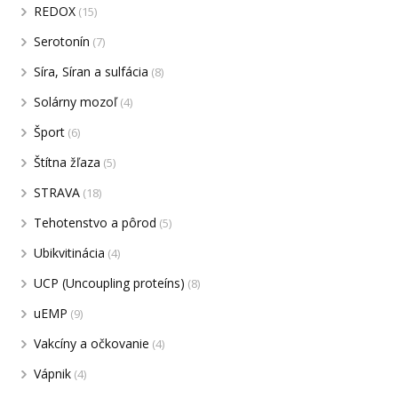
REDOX
(15)
Serotonín
(7)
Síra, Síran a sulfácia
(8)
Solárny mozoľ
(4)
Šport
(6)
Štítna žľaza
(5)
STRAVA
(18)
Tehotenstvo a pôrod
(5)
Ubikvitinácia
(4)
UCP (Uncoupling proteíns)
(8)
uEMP
(9)
Vakcíny a očkovanie
(4)
Vápnik
(4)