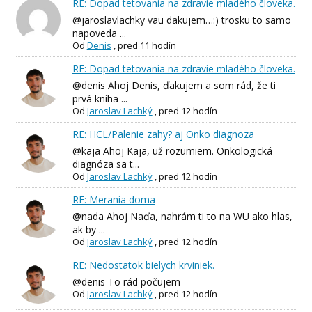
RE: Dopad tetovania na zdravie mladého človeka.
@jaroslavlachky vau dakujem…:) trosku to samo
napoveda ...
Od
Denis
,
pred 11 hodín
RE: Dopad tetovania na zdravie mladého človeka.
@denis Ahoj Denis, ďakujem a som rád, že ti
prvá kniha ...
Od
Jaroslav Lachký
,
pred 12 hodín
RE: HCL/Palenie zahy? aj Onko diagnoza
@kaja Ahoj Kaja, už rozumiem. Onkologická
diagnóza sa t...
Od
Jaroslav Lachký
,
pred 12 hodín
RE: Merania doma
@nada Ahoj Naďa, nahrám ti to na WU ako hlas,
ak by ...
Od
Jaroslav Lachký
,
pred 12 hodín
RE: Nedostatok bielych krviniek.
@denis To rád počujem
Od
Jaroslav Lachký
,
pred 12 hodín