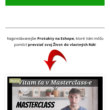
Najpredávanejšie
Protukty na Eshope
, ktoré Vám môžu
pomôcť
prevziať svoj Život do vlastných Rúk
!
Prémium Členstvo
Ekurzy
Webináre
Knihy | Protokoly
-22%