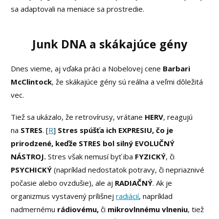
sa adaptovali na meniace sa prostredie.
Junk DNA a skákajúce gény
Dnes vieme, aj vďaka práci a Nobelovej cene
Barbari
McClintock
, že skákajúce gény sú reálna a veľmi dôležitá
vec.
Tiež sa ukázalo, že retrovírusy, vrátane
HERV
, reagujú
na
STRES
. [
R
]
Stres spúšťa ich EXPRESIU, čo je
prirodzené, keďže STRES bol silný EVOLUČNÝ
NÁSTROJ.
Stres však nemusí byť iba
FYZICKÝ
, či
PSYCHICKÝ
(napríklad nedostatok potravy, či nepriaznivé
počasie alebo ovzdušie), ale aj
RADIAČNÝ
. Ak je
organizmus vystavený prílišnej
radiácií
, napríklad
nadmernému
rádiovému,
či
mikrovlnnému vlneniu
, tiež