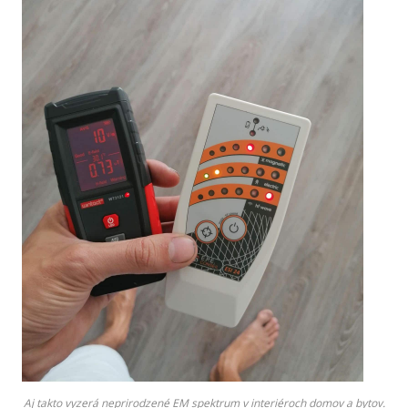
Aj takto vyzerá neprirodzené EM spektrum v interiéroch domov a bytov.