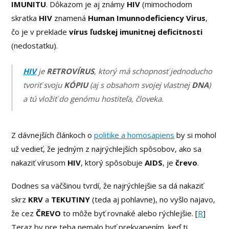
IMUNITU
. Dôkazom je aj známy
HIV
(mimochodom
skratka
HIV
znamená
Human Imunnodeficiency Virus
,
čo je v preklade
vírus
ľudskej imunitnej deficitnosti
(nedostatku).
HIV
je
RETROVÍRUS
, ktorý má schopnosť jednoducho
tvoriť svoju
KÓPIU
(aj s obsahom svojej vlastnej
DNA
)
a tú vložiť do genómu hostiteľa, človeka.
Z dávnejších článkoch o
politike a homosapiens
by si mohol
už vedieť, že jedným z najrýchlejších spôsobov, ako sa
nakaziť vírusom
HIV
, ktorý spôsobuje
AIDS
, je
črevo
.
Dodnes sa väčšinou tvrdí, že najrýchlejšie sa dá nakaziť
skrz
KRV
a
TEKUTINY
(teda aj pohlavne), no vyšlo najavo,
že cez
ČREVO
to môže byť rovnaké alebo rýchlejšie. [
R
]
Teraz by pre teba nemalo byť prekvapením, keď ti