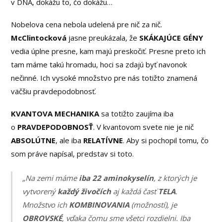
v DNA, dokážu to, čo dokážu…
Nobelova cena nebola udelená pre nič za nič.
McClintocková
jasne preukázala, že
SKÁKAJÚCE
GÉNY
vedia úplne presne, kam majú preskočiť. Presne preto ich
tam máme takú hromadu, hoci sa zdajú byť navonok
nečinné. Ich vysoké množstvo pre nás totižto znamená
väčšiu pravdepodobnosť.
KVANTOVA MECHANIKA
sa totižto zaujíma iba
o
PRAVDEPODOBNOSŤ
. V kvantovom svete nie je nič
ABSOLÚTNE
, ale iba
RELATÍVNE
. Aby si pochopil tomu, čo
som práve napísal, predstav si toto.
„Na zemi máme
iba 22 aminokyselín
, z ktorých je
vytvorený
každý živočích
aj každá časť
TELA
.
Množstvo ich
KOMBINOVANIA
(možností), je
OBROVSKÉ
, vďaka čomu sme všetci rozdielni. Iba