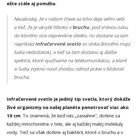
ešte stále aj pomáha.
Nezabúdaj, že v našom čreve sa toho deje veľmi veľa
a tiež, že je ukryté hlboko v
bruchu
, pod vrstvou tuku,
do ktorého síce neprenikne všetko, no dostane sa tam
napríklad
infračervené svetlo
zo slnka (ktorého majú
ľudia nedostatok), a tiež sa tam dostanú aj ďalšie
spektrá, ktoré využívame na telekomunikáciu, a ktoré
si ľudia zvyknú nosiť zhodou náhod práve v blízkosti
brucha.
Infračervené svetlo je jediný tip svetla, ktorý dokáže
živé organizmy na našej planéte penetrovať viac ako
10 cm
. To znamená, že keď nás „zasiahne“, dotkne sa
každej mitochondrie v tele, ale aj každej malej molekuly
vody. Tiež sa však dotkne aj baktérií, ktoré v bruchu a v