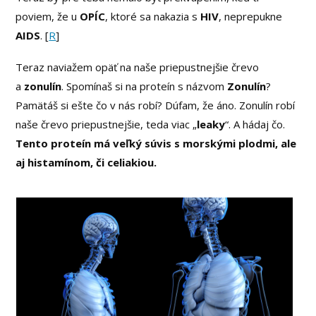
poviem, že u
OPÍC
, ktoré sa nakazia s
HIV
, neprepukne
AIDS
. [
R
]
Teraz naviažem opäť na naše priepustnejšie črevo
a
zonulín
. Spomínaš si na proteín s názvom
Zonulín
?
Pamätáš si ešte čo v nás robí? Dúfam, že áno. Zonulín robí
naše črevo priepustnejšie, teda viac „
leaky
“. A hádaj čo.
Tento proteín má veľký súvis s morskými plodmi, ale
aj histamínom, či celiakiou.