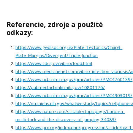
Referencie, zdroje a použité
odkazy:
https://www.geolsoc.org.uk/Plate-Tectonics/Chap3-
Plate-Margins/Divergent/Triple-Junction
https://www.cdc.gov/vibrio/food.html
https://www.medicinenet.com/vibrio_infection_vibriosis/ar
https://www.ncbi.nlm.nih.gov/pmc/articles/PMC4760139/
https://pubmed.ncbi.nlm.nih.gov/10801176/
https://www.ncbi.nlm.nih.gov/pmc/articles/PMC4903019/
https://ntp.niehs.nih.gov/whatwestudy/topics/cellphones
https://www.nature.com/scitable/topicpage/barbara-
mcclintock-and-the-discovery-of-jumping-34083/
https://www.prn.org/index.php/progression/article/hiv_1