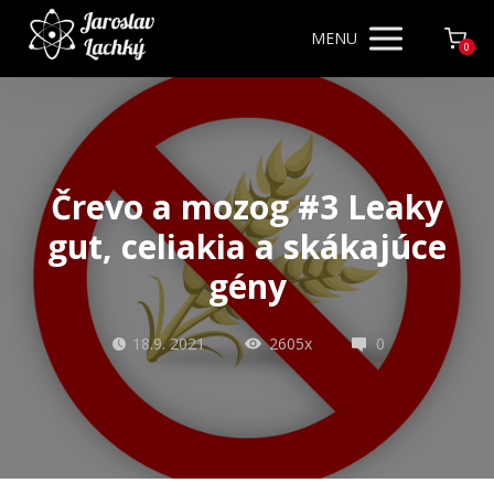
MENU
0
Črevo a mozog #3 Leaky
gut, celiakia a skákajúce
gény
18.9. 2021
2605x
0