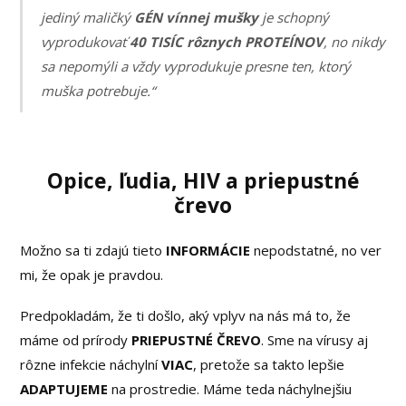
jediný maličký
GÉN
vínnej mušky
je schopný
vyprodukovať
40 TISÍC rôznych PROTEÍNOV
, no nikdy
sa nepomýli a vždy vyprodukuje presne ten, ktorý
muška potrebuje.“
Opice, ľudia, HIV a priepustné
črevo
Možno sa ti zdajú tieto
INFORMÁCIE
nepodstatné, no ver
mi, že opak je pravdou.
Predpokladám, že ti došlo, aký vplyv na nás má to, že
máme od prírody
PRIEPUSTNÉ ČREVO
. Sme na vírusy aj
rôzne infekcie náchylní
VIAC
, pretože sa takto lepšie
ADAPTUJEME
na prostredie. Máme teda náchylnejšiu