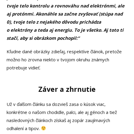
tvoje telo kontrolu a rovnováhu nad elektrónmi, ale
aj protónmi. Akonáhle sa začne zvyšovať (stúpa nad
0), tvoje telo z nejakého dôvodu prichádza
o elektróny a teda aj energiu. To je všetko. Aj toto ti
stačí, aby si obrázkom pochopil:“
Kľudne dané obrázky zdieľaj, respektíve článok, pretože
možno ho zrovna niekto v tvojom okruhu známych
potrebuje vidieť.
Záver a zhrnutie
Už v ďalšom článku sa dozvieš zasa o kúsok viac,
konkrétne o našom chodidle, palci, ale aj génoch a tiež
nasledovných článkoch získaš aj zopár zaujímavých
odhalení a tipov.