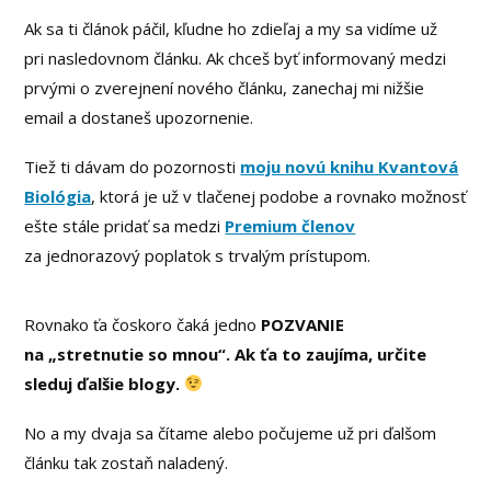
Ak sa ti článok páčil, kľudne ho zdieľaj a my sa vidíme už
pri nasledovnom článku. Ak chceš byť informovaný medzi
prvými o zverejnení nového článku, zanechaj mi nižšie
email a dostaneš upozornenie.
Tiež ti dávam do pozornosti
moju novú knihu Kvantová
Biológia
, ktorá je už v tlačenej podobe a rovnako možnosť
ešte stále pridať sa medzi
Premium členov
za jednorazový poplatok s trvalým prístupom.
Rovnako ťa čoskoro čaká jedno
POZVANIE
na „stretnutie so mnou“. Ak ťa to zaujíma, určite
sleduj ďalšie blogy.
No a my dvaja sa čítame alebo počujeme už pri ďalšom
článku tak zostaň naladený.