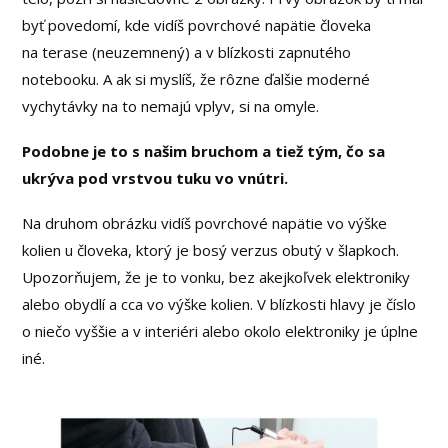
byť povedomí, kde vidíš povrchové napätie človeka
na terase (neuzemnený) a v blízkosti zapnutého
notebooku. A ak si myslíš, že rôzne ďalšie moderné
vychytávky na to nemajú vplyv, si na omyle.
Podobne je to s našim bruchom a tiež tým, čo sa
ukrýva pod vrstvou tuku vo vnútri.
Na druhom obrázku vidíš povrchové napätie vo výške
kolien u človeka, ktorý je bosý verzus obutý v šlapkoch.
Upozorňujem, že je to vonku, bez akejkoľvek elektroniky
alebo obydlí a cca vo výške kolien. V blízkosti hlavy je číslo
o niečo vyššie a v interiéri alebo okolo elektroniky je úplne
iné.