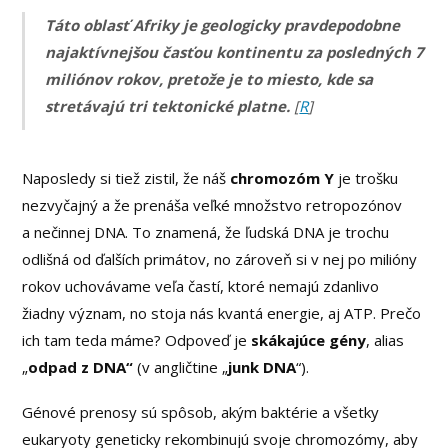
Táto oblasť Afriky je geologicky pravdepodobne
najaktívnejšou časťou kontinentu za posledných 7
miliónov rokov, pretože je to miesto, kde sa
stretávajú tri tektonické platne.
[
R
]
Naposledy si tiež zistil, že náš
chromozóm Y
je trošku
nezvyčajný a že prenáša veľké množstvo retropozónov
a nečinnej DNA. To znamená, že ľudská DNA je trochu
odlišná od ďalších primátov, no zároveň si v nej po milióny
rokov uchovávame veľa častí, ktoré nemajú zdanlivo
žiadny význam, no stoja nás kvantá energie, aj ATP. Prečo
ich tam teda máme? Odpoveď je
skákajúce gény
, alias
„
odpad z DNA“
(v angličtine „
junk DNA
“).
Génové prenosy sú spôsob, akým baktérie a všetky
eukaryoty geneticky rekombinujú svoje chromozómy, aby