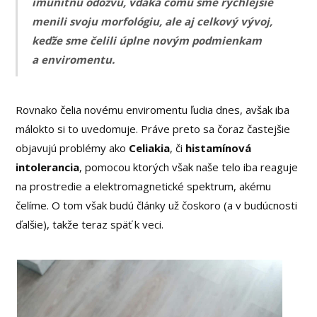
imunitnú odozvu, vďaka čomu sme rýchlejšie
menili svoju morfológiu, ale aj celkový vývoj,
keďže sme čelili úplne novým podmienkam
a enviromentu.
Rovnako čelia novému enviromentu ľudia dnes, avšak iba
málokto si to uvedomuje. Práve preto sa čoraz častejšie
objavujú problémy ako
Celiakia
, či
histamínová
intolerancia
, pomocou ktorých však naše telo iba reaguje
na prostredie a elektromagnetické spektrum, akému
čelíme. O tom však budú články už čoskoro (a v budúcnosti
ďalšie), takže teraz späť k veci.