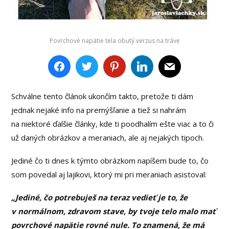
Povrchové napätie tela obutý verzus na tráve
Schválne tento článok ukončím takto, pretože ti dám
jednak nejaké info na premýšľanie a tiež si nahrám
na niektoré ďalšie články, kde ti poodhalím ešte viac a to či
už daných obrázkov a meraniach, ale aj nejakých tipoch.
Jediné čo ti dnes k týmto obrázkom napíšem bude to, čo
som povedal aj lajikovi, ktorý mi pri meraniach asistoval:
„Jediné, čo potrebuješ na teraz vedieť je to, že
v normálnom, zdravom stave, by tvoje telo malo mať
povrchové napätie rovné nule. To znamená, že má