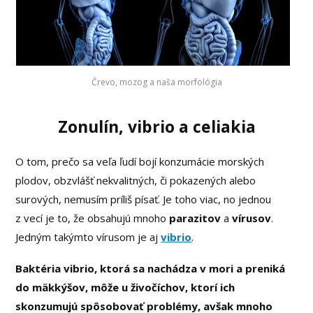
Črevo, mozog a naša morfológia
Zonulín, vibrio a celiakia
O tom, prečo sa veľa ľudí bojí konzumácie morských
plodov, obzvlášť nekvalitných, či pokazených alebo
surových, nemusím príliš písať. Je toho viac, no jednou
z vecí je to, že obsahujú mnoho
parazitov
a
vírusov
.
Jedným takýmto vírusom je aj
vibrio
.
Baktéria vibrio, ktorá sa nachádza v mori a preniká
do mäkkýšov, môže u živočíchov, ktorí ich
skonzumujú spôsobovať problémy, avšak mnoho