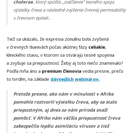
cholerae
, ktorý spúšťa „zväčšenie“ tesného spoja
výstelky čreva a následné zvýšenie črevnej permeability
v črevnom epiteli..
Tiež sa ukázalo, že expresia zonulínu bola zvýšená
v črevných tkanivách počas akútnej fázy
celiakie
,
klinického stavu, v ktorom sa otvárajú tesné spojenia
a zvyšuje sa priepustnosť. Žeby aj toto niečo znamenalo?
Podľa mňa áno a
premium členovia
vedia presne, prečo
to tvrdím, na základe
dávnejších webinárov.
Pretože presne, ako nám v minulosti v Afrike
pomohlo roztvoriť výstelku čreva, aby sa stalo
priepustným, aj dnes sa nám príroda snaží
pomôcť. V Afrike nám väčšia priepustnosť čreva
zabezpečila lepšiu asimiláciu vírusov a tiež