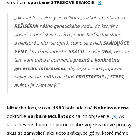
sú v ňom
spustené STRESOVÉ REAKCIE
. [
R
]
„Akonáhle sa vírusy vo veľkom „rozbehnú“, stanú sa
REŽISÉRMI
nášho genetického kódu, do ktorého
obsadia množstvo nových génov. Keď sa tak stane
a niektoré z nich sa ujmú, stanú sa z nich
SKÁKAJÚCE
GÉNY
, ktoré jednoducho
SKÁČU
v našej
DNA,
presne
tam kam treba a pozmenia
presnú
a
konkrétnu
genetickú informáciu
, aby organizmus pripravili
najlepšie ako môžu na dané
PROSTREDIE
aj
STRES
,
akému je vystavený.“
Mimochodom, v roku
1983
bola udelená
Nobelova cena
doktorke
Barbare McClintock
za ich objavenie. [
R
] Ak
stále neveríš tomu, že príroda robí svoje kvantové pokusy,
skús sa zamyslieť, ako tieto skákajúce gény, ktoré máme