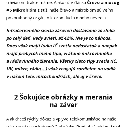
tráviacom trakte máme. A ako už v článku
Črevo a mozog
#5 Mikrobióm
zistíš, naše črevo a mikrobióm sú veľmi
pozoruhodný orgán, o ktorom ľudia mnoho nevedia.
Infračerveného svetla zároveň dostávame zo slnka
po celý deň, kedy svieti, až 42%. Nie je to náhoda.
Dnes však majú ľudia IČ svetla nedostatok a naopak
majú prebytok iného tipu, vrátane mikrovlnného
a rádiovlnného žiarenia. Všetky tieto tipy svetla (IČ,
UV, mikro, rádio,…) však reagujú rozdielne na vodík
v našom tele, mitochondriách, ale aj v čreve.
2 Šokujúce obrázky a merania
na záver
A ak chceš rýchly dôkaz a vplyve telekomunikácie na naše
telo, pozri si nasledovné 2 obrázky. Prvý obrázok by ti mal