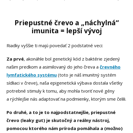
Priepustné črevo a „náchylná“
imunita = lepší vývoj
Riadky vyššie ti majú povedať 2 podstatné veci:
Za prvé
, akonáhle bol genetický kód z baktérie zjedený
našim predkom a asimilovaný do jeho čreva a
črevného
lymfatického systému
(toto je náš imunitný systém
sídliaci v čreve), naša epigenetická výbava dostala všetky
potrebné stimuly k tomu, aby mohla tvoriť nové gény
a rýchlejšie nás adaptovať na podmienky, ktorým sme čelili.
Po druhé, a to je to najpodstatnejšie, priepustné
črevo (leaky gut) je skutočný a reálny nástroj,
pomocou ktorého nám príroda pomáhala a (možno)