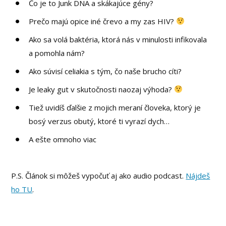
Čo je to Junk DNA a skákajúce gény?
Prečo majú opice iné črevo a my zas HIV?
Ako sa volá baktéria, ktorá nás v minulosti infikovala
a pomohla nám?
Ako súvisí celiakia s tým, čo naše brucho cíti?
Je leaky gut v skutočnosti naozaj výhoda?
Tiež uvidíš ďalšie z mojich meraní človeka, ktorý je
bosý verzus obutý, ktoré ti vyrazí dych…
A ešte omnoho viac
P.S. Článok si môžeš vypočuť aj ako audio podcast.
Nájdeš
ho TU
.