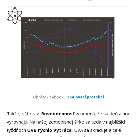
Obrázok z ebooku
Opaľovací protokol
Takže, ešte raz.
Rovnodennosť
znamená, že sa deň a noc
vyrovnajú. Na našej zemepisnej šírke sa teda v najbližších
týždňoch
UVB rýchlo vytráca
, UVA sa skracuje a celé