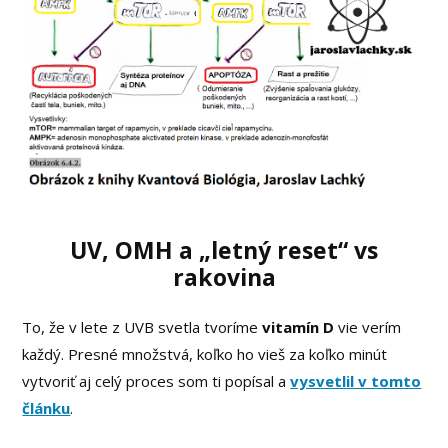
UV, OMH a „letný reset“ vs
rakovina
To, že v lete z UVB svetla tvoríme
vitamín D
vie verím
každý. Presné množstvá, koľko ho vieš za koľko minút
vytvoriť aj celý proces som ti popísal a
vysvetlil v tomto
článku
.