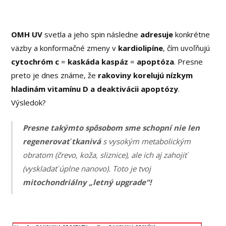
OMH UV
svetla a jeho spin následne
adresuje
konkrétne
väzby a konformačné zmeny v
kardiolipíne
, čím uvoľňujú
cytochróm c
=
kaskáda kaspáz
=
apoptóza
. Presne
preto je dnes známe, že
rakoviny korelujú nízkym
hladinám vitamínu D a deaktivácii apoptózy
.
Výsledok?
Presne takýmto spôsobom sme schopní nie len
regenerovať tkanivá
s vysokým metabolickým
obratom (črevo, koža, sliznice), ale ich aj zahojiť
(vyskladať úplne nanovo). Toto je tvoj
mitochondriálny „letný upgrade“!