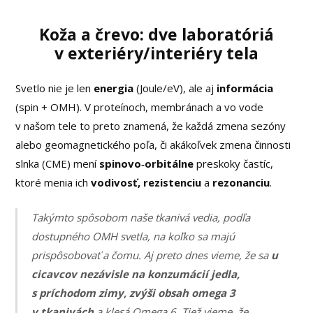
Koža a črevo: dve laboratóriá
v exteriéry/interiéry tela
Svetlo nie je len
energia
(Joule/eV), ale aj
informácia
(spin + OMH). V proteínoch, membránach a vo vode
v našom tele to preto znamená, že každá zmena sezóny
alebo geomagnetického poľa, či akákoľvek zmena činnosti
slnka (CME) mení
spinovo‑orbitálne
preskoky častíc,
ktoré menia ich
vodivosť, rezistenciu
a
rezonanciu
.
Takýmto spôsobom naše tkanivá vedia, podľa
dostupného OMH svetla, na koľko sa majú
prispôsobovať a čomu. Aj preto dnes vieme, že sa
u
cicavcov nezávisle na konzumácií jedla,
s príchodom zimy, zvýši obsah omega 3
v tkanivách
a klesá Omega 6. Tiež vieme, že