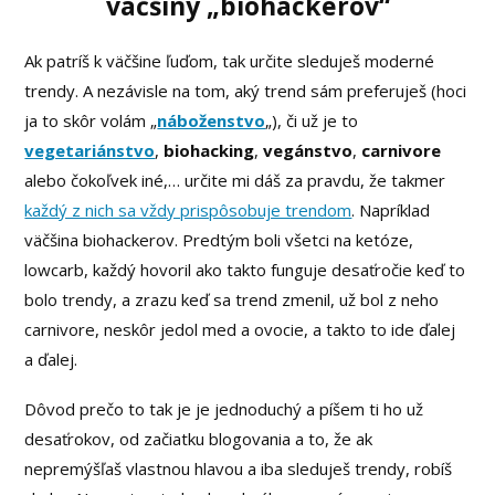
väčšiny „biohackerov“
Ak patríš k väčšine ľuďom, tak určite sleduješ moderné
trendy. A nezávisle na tom, aký trend sám preferuješ (hoci
ja to skôr volám „
náboženstvo
„), či už je to
vegetariánstvo
,
biohacking
,
vegánstvo
,
carnivore
alebo čokoľvek iné,… určite mi dáš za pravdu, že takmer
každý z nich sa vždy prispôsobuje trendom
. Napríklad
väčšina biohackerov. Predtým boli všetci na ketóze,
lowcarb, každý hovoril ako takto funguje desaťročie keď to
bolo trendy, a zrazu keď sa trend zmenil, už bol z neho
carnivore, neskôr jedol med a ovocie, a takto to ide ďalej
a ďalej.
Dôvod prečo to tak je je jednoduchý a píšem ti ho už
desaťrokov, od začiatku blogovania a to, že ak
nepremýšľaš vlastnou hlavou a iba sleduješ trendy, robíš