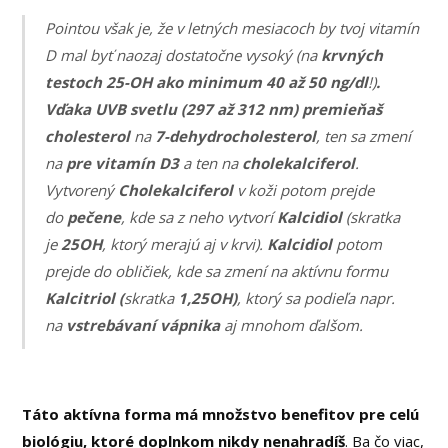
Pointou však je, že v letných mesiacoch by tvoj vitamín
D mal byť naozaj dostatočne vysoký (na
krvných
testoch 25-OH ako minimum 40 až 50 ng/dl
!)
.
Vďaka UVB svetlu (297 až 312 nm) premieňaš
cholesterol
na
7-dehydrocholesterol
, ten sa zmení
na
pre vitamín D3
a ten na
cholekalciferol
.
Vytvorený
Cholekalciferol
v koži potom prejde
do
pečene
, kde sa z neho vytvorí
Kalcidiol
(skratka
je
25OH
, ktorý merajú aj v krvi).
Kalcidiol
potom
prejde do obličiek, kde sa zmení na aktívnu formu
Kalcitriol (
skratka
1,25OH)
, ktorý sa podieľa napr.
na
vstrebávaní vápnika
aj mnohom ďalšom.
Táto aktívna forma má množstvo benefitov pre celú
biológiu, ktoré doplnkom nikdy nenahradíš
. Ba čo viac,