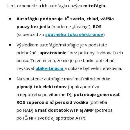
U mitochondrii sa ich autofágia nazýva
mitofágia
.
Autofágiu podporuje
:
IČ svetlo
,
chlad
,
väčšia
pauzy bez jedla
(moderne „fasting“),
ROS
(superoxid zo
spätného toku elektrónov
).
Výsledkom autofágie/mitofágie je v podstate
priebežné „
upratovanie“
bez potreby likvidovať celú
bunku. To znamená, že nie je pre bunku potrebné
zvyšovať
ubikvitináciu
a dokáže byť veľmi efektívna.
Na spustenie autofágie musí mať mitochondria:
plynulý tok elektrónov
(opak apoptózy
a nepotreba po vitamíne D),
potrebuje generovať
ROS superoxid
až
peroxid vodíka
(potreba
po NAD) a
mať dostatok ATP
aj
AMP
(potreba
po IČ/NIR svetle aj spotreba ATP).