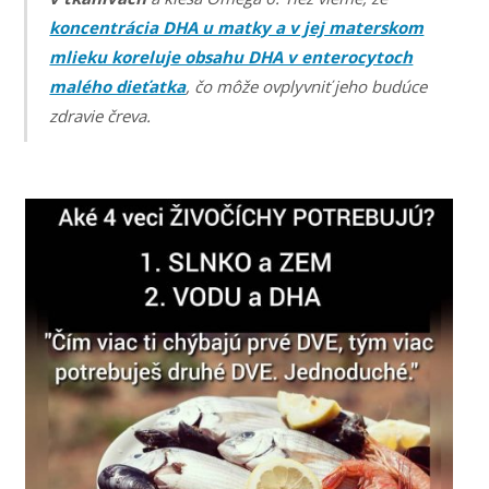
koncentrácia DHA u matky a v jej materskom
mlieku koreluje obsahu DHA v enterocytoch
malého dieťatka
, čo môže ovplyvniť jeho budúce
zdravie čreva.