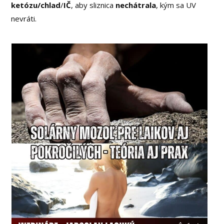
ketózu/chlad
/
IČ
, aby sliznica
nechátrala
, kým sa UV
nevráti.