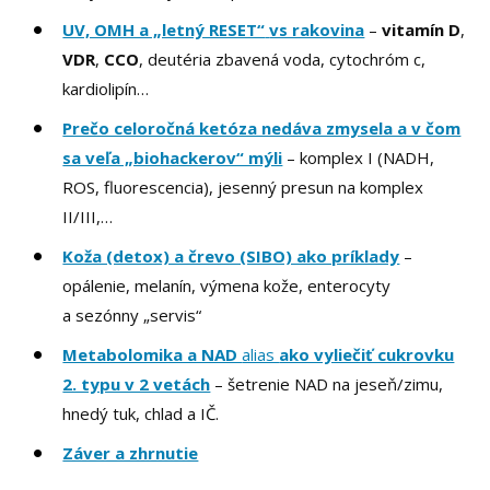
UV, OMH a „letný RESET“
vs rakovina
–
vitamín D
,
VDR
,
CCO
, deutéria zbavená voda, cytochróm c,
kardiolipín…
Prečo celoročná ketóza nedáva zmysela a v čom
sa veľa „biohackerov“ mýli
– komplex I (NADH,
ROS, fluorescencia), jesenný presun na komplex
II/III,…
Koža (detox) a črevo (SIBO) ako príklady
–
opálenie, melanín, výmena kože, enterocyty
a sezónny „servis“
Metabolomika a NAD
alias
ako vyliečiť cukrovku
2. typu v 2 vetách
– šetrenie NAD na jeseň/zimu,
hnedý tuk, chlad a IČ.
Záver a zhrnutie