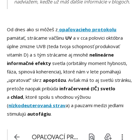
nadviažem, keďže už máš ďalšie informácie v blogoch.
Od dnes ako si môžeš z
opaľovacieho protokolu
pamätať, strácame väčšinu
UV
a v cca polovici októbra
úplne zmizne UVB (teda tvoja schopnosť produkovať
vitamín D) a s tým strácame aj mnohé
nelineárne
informačné efekty
svetla (orbitálny moment hybnosti,
fáza, spinová koherencia), ktoré nám v lete pomáhajú
„upratovať“ skrz
apoptózu
. Avšak má to aj svetlú stránku,
pretože naopak pribúda
infračervené (IČ) svetlo
a
chlad
, ktoré spolu s vhodnou výživou
(
nízkodeuterovaná strav
a) a pauzami medzi jedlami
stimulujú
autofágiu
.