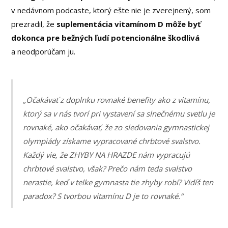
v nedávnom podcaste, ktorý ešte nie je zverejnený, som
prezradil, že
suplementácia vitamínom D môže byť
dokonca pre bežných ľudí potencionálne škodlivá
a neodporúčam ju.
„Očakávať z doplnku rovnaké benefity ako z vitamínu,
ktorý sa v nás tvorí pri vystavení sa slnečnému svetlu je
rovnaké, ako očakávať, že zo sledovania gymnastickej
olympiády získame vypracované chrbtové svalstvo.
Každý vie, že ZHYBY NA HRAZDE nám vypracujú
chrbtové svalstvo, však? Prečo nám teda svalstvo
nerastie, keď v telke gymnasta tie zhyby robí? Vidíš ten
paradox? S tvorbou vitamínu D je to rovnaké.“