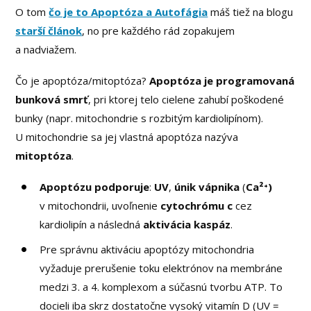
O tom
čo je to Apoptóza a Autofágia
máš tiež na blogu
starší článok
, no pre každého rád zopakujem
a nadviažem.
Čo je apoptóza/mitoptóza?
Apoptóza je programovaná
bunková smrť
, pri ktorej telo cielene zahubí poškodené
bunky (napr. mitochondrie s rozbitým kardiolipínom).
U mitochondrie sa jej vlastná apoptóza nazýva
mitoptóza
.
Apoptózu podporuje
:
UV
,
únik vápnika
(
Ca²⁺)
v mitochondrii, uvoľnenie
cytochrómu c
cez
kardiolipín a následná
aktivácia kaspáz
.
Pre správnu aktiváciu apoptózy mitochondria
vyžaduje prerušenie toku elektrónov na membráne
medzi 3. a 4. komplexom a súčasnú tvorbu ATP. To
docieli iba skrz dostatočne vysoký vitamín D (UV =