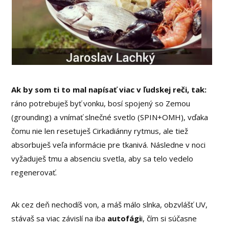
Ak by som ti to mal napísať viac v ľudskej reči, tak:
ráno potrebuješ byť vonku, bosí spojený so Zemou
(grounding) a vnímať slnečné svetlo (SPIN+OMH), vďaka
čomu nie len resetuješ Cirkadiánny rytmus, ale tiež
absorbuješ veľa informácie pre tkanivá. Následne v noci
vyžaduješ tmu a absenciu svetla, aby sa telo vedelo
regenerovať.
Ak cez deň nechodíš von, a máš málo slnka, obzvlášť UV,
stávaš sa viac závislí na iba
autofági
i, čím si súčasne