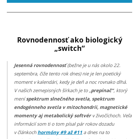
Rovnodennosť ako biologický
„switch“
Jesenná rovnodennosť
(bežne je u nás okolo 22.
septembra, čiže tento rok dnes) nie je len poetický
moment v kalendári, kedy je deň a noc rovnako dlhá.
V našich zemepisných šírkach je to „
prepínač“
, ktorý
mení
spektrum slnečného svetla, spektrum
endogénneho svetla v mitochondrii, magnetické
momenty aj metabolický softvér
v živočíchoch. Veľa
informácií som ti o tom písal pár rokov dozadu
v článkoch
hormóny #9 až #11
a dnes na to