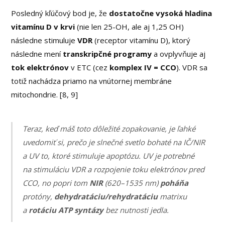
Posledný kľúčový bod je, že
dostatočne vysoká hladina
vitamínu D v krvi
(nie len 25-OH, ale aj 1,25 OH)
následne stimuluje
VDR
(receptor vitamínu D), ktorý
následne mení
transkripčné programy
a ovplyvňuje aj
tok elektrónov
v ETC (cez
komplex IV = CCO
). VDR sa
totiž nachádza priamo na vnútornej membráne
mitochondrie. [8, 9]
Teraz, keď máš toto dôležité zopakovanie, je ľahké
uvedomiť si, prečo je slnečné svetlo bohaté na IČ/NIR
a UV to, ktoré stimuluje apoptózu. UV je potrebné
na stimuláciu VDR a rozpojenie toku elektrónov pred
CCO, no popri tom
NIR
(620–1535 nm)
poháňa
protóny,
dehydratáciu/rehydratáciu
matrixu
a
rotáciu ATP syntázy
bez nutnosti jedla.