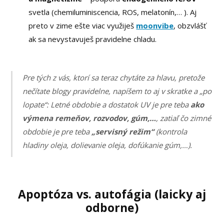
svetla (chemiluminiscencia, ROS, melatonín,… ). Aj
preto v zime ešte viac využiješ
moonvibe
, obzvlášť
ak sa nevystavuješ pravidelne chladu.
Pre tých z vás, ktorí sa teraz chytáte za hlavu, pretože
nečítate blogy pravidelne, napíšem to aj v skratke a „po
lopate“: Letné obdobie a dostatok UV je pre teba
ako
výmena remeňov, rozvodov, gúm,…
, zatiaľ čo zimné
obdobie je pre teba
„servisný režim“
(kontrola
hladiny oleja, dolievanie oleja, dofúkanie gúm,…).
Apoptóza vs. autofágia (laicky aj
odborne)