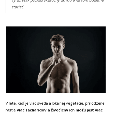
Ty už však poznáš skutočný dôvod a na tom budeme
staviať.
V lete, keď je viac svetla a lokálnej vegetácie, prirodzene
rastie
viac sacharidov a živočíchy ich môžu jesť viac
.