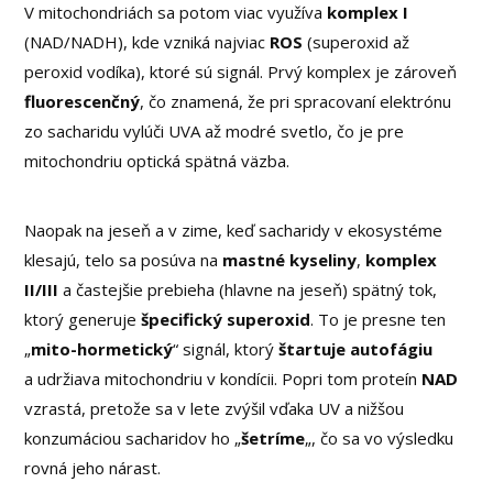
V mitochondriách sa potom viac využíva
komplex I
(NAD/NADH), kde vzniká najviac
ROS
(superoxid až
peroxid vodíka), ktoré sú signál. Prvý komplex je zároveň
fluorescenčný
, čo znamená, že pri spracovaní elektrónu
zo sacharidu vylúči UVA až modré svetlo, čo je pre
mitochondriu optická spätná väzba.
Naopak na jeseň a v zime, keď sacharidy v ekosystéme
klesajú, telo sa posúva na
mastné kyseliny
,
komplex
II/III
a častejšie prebieha (hlavne na jeseň) spätný tok,
ktorý generuje
špecifický superoxid
. To je presne ten
„
mito-hormetický
“ signál, ktorý
štartuje autofágiu
a udržiava mitochondriu v kondícii. Popri tom proteín
NAD
vzrastá, pretože sa v lete zvýšil vďaka UV a nižšou
konzumáciou sacharidov ho „
šetríme
„, čo sa vo výsledku
rovná jeho nárast.