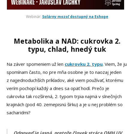
Webinár:
Solárny mozoľ dostupný na Eshope
Metabolika a NAD: cukrovka 2.
typu, chlad, hnedý tuk
Na záver spomeniem už len
cukrovku 2. typu
. Viem, že ju
spomínam často, no pre mňa osobne je to naozaj jeden
z najjednoduchších príkladov, aké viem používať, ktorému
verím pochopí každý a dnes sa opäť hodí. Prečo je
cukrovka tak rozšírená, 2. typom trpia najmä v slnečných
krajinách (pod 40. zemepisnú šírku) a je u nej problém so
sacharidmi?
Odpoveď je jasná, pretože človek stráca OMH UV