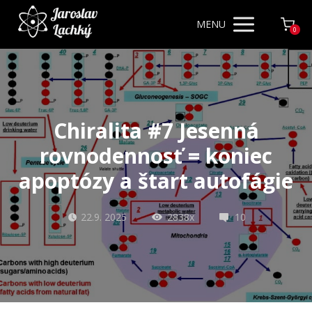
MENU
0
Chiralita #7 Jesenná
rovnodennosť = koniec
apoptózy a štart autofágie
22.9. 2025
2838x
10