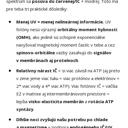
spektrum sa
posúva do červenej/IČ
+ modrej. Toto má
pre teba tri praktické dôsledky:
Menej UV = menej nelineárnej informácie.
UV
fotóny nesú výrazný
orbitálny moment hybnosti
(OMH)
, ako jediné sú schopné exponenciálne
navyšovať magnetický moment častíc v tebe a cez
spinovo‑orbitálne
väzby zasahujú do
signálov
v membránach aj proteínoch
.
Relatívny nárast IČ
= si viac závislí na ATP (aj preto
v zime jeme viac tuku = viac protónov a elektrónov =
2* viac vody a 4* viac ATP). Viac fotónov IČ = väčšia
EZ v matrixe aj intermembránovom priestore =
lepšia
visko-elasticita membrán
a
rotácia ATP
syntázy
.
Dlhšie noci zvyšujú našu potrebu po chlade
a magnetizme
= podpora
endogénneho IČ/UV