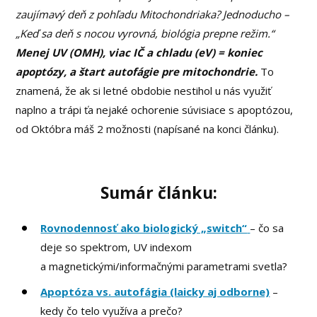
zaujímavý deň z pohľadu Mitochondriaka? Jednoducho –
„Keď sa deň s nocou vyrovná, biológia prepne režim.“
M
enej UV (OMH), viac IČ a chladu (eV) = koniec
apoptózy, a štart autofágie pre mitochondrie.
To
znamená, že ak si letné obdobie nestihol u nás využiť
naplno a trápi ťa nejaké ochorenie súvisiace s apoptózou,
od Októbra máš 2 možnosti (napísané na konci článku).
Sumár článku:
Rovnodennosť ako biologický „switch“
– čo sa
deje so spektrom, UV indexom
a magnetickými/informačnými parametrami svetla?
Apoptóza vs. autofágia (laicky aj odborne)
–
kedy čo telo využíva a prečo?