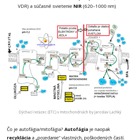
VDR) a súčasné svietenie
NIR
(620–1000 nm)
Dýchací reťazec (ETC) v mitochondriách by Jaroslav Lachký
Čo je autofágia/mitofágia?
Autofágia
je naopak
recyklácia
a „pojedanie“ vlastných, poškodených častí.