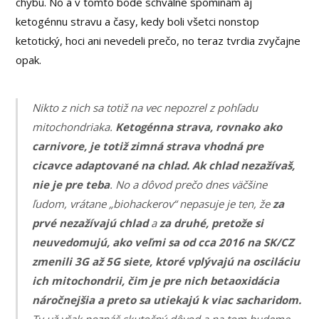
chybu. No a v tomto bode schválne spomínam aj
ketogénnu stravu a časy, kedy boli všetci nonstop
ketotický, hoci ani nevedeli prečo, no teraz tvrdia zvyčajne
opak.
Nikto z nich sa totiž na vec nepozrel z pohľadu
mitochondriaka.
Ketogénna strava, rovnako ako
carnivore, je totiž zimná strava vhodná pre
cicavce adaptované na chlad.
Ak chlad nezažívaš,
nie je pre teba
. No a dôvod prečo dnes väčšine
ľudom, vrátane „biohackerov“ nepasuje je ten, že
za
prvé nezažívajú chlad
a
za druhé, pretože si
neuvedomujú, ako veľmi sa od cca 2016 na SK/CZ
zmenili 3G až 5G siete, ktoré vplývajú na osciláciu
ich mitochondrii, čim je pre nich betaoxidácia
náročnejšia a preto sa utiekajú k viac sacharidom.