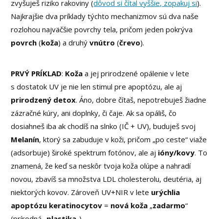
zvyšuješ riziko rakoviny (
dôvod si čítal vyššie, zopakuj si
).
Najkrajšie dva príklady týchto mechanizmov sú dva naše
rozlohou najväčšie povrchy tela, pričom jeden pokrýva
povrch
(
koža
) a druhý
vnútro
(
črevo
).
PRVÝ PRÍKLAD
:
Koža
a jej prirodzené opálenie v lete
s dostatok UV je nie len stimul pre apoptózu, ale aj
prirodzený detox
. Áno, dobre čítaš, nepotrebuješ žiadne
zázračné kúry, ani doplnky, či čaje. Ak sa opáliš, čo
dosiahneš iba ak chodíš na slnko (IČ + UV), buduješ svoj
Melanín
, ktorý sa zabuduje v koži, pričom „po ceste“ viaže
(adsorbuje) široké spektrum fotónov, ale aj
ióny/kovy
. To
znamená, že keď sa neskôr tvoja koža olúpe a nahradí
novou, zbavíš sa množstva LDL cholesterolu, deutéria, aj
niektorých kovov. Zároveň UV+NIR v lete
urýchlia
apoptózu keratinocytov
=
nová koža
„
zadarmo
“
(prírodná „
plastika
„).