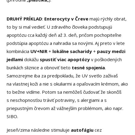
DRUHÝ PRÍKLAD
:
Enterocyty v Čreve
majú rýchly obrat,
to by si mal vedieť. U zdravého človeka podstupujú
apoptózu cca každý deň až 3. deň, pričom pochopiteľne
podstúpia apoptózu a nahradia sa novými. Aj preto v lete
kombinácia
UV+NIR
+
lokálne sacharidy
+
pauzy medzi
jedlami
dokážu
spustiť viac apoptózy
v poškodených
bunkách sliznice a obnoviť tieto
tesné spojenia
.
Samozrejme iba za predpokladu, že UV svetlo zažívaš
na vlastnej koži a nie s okuliarmi a opaľovacím krémom, ako
to bežne vidíme. Potom sa nemôžeš čudovať že skončíš
s neschopnosťou tráviť potraviny, s alergiami a s
priepustným črevom až vážnejším problémom, ako napr.
SIBO.
Jeseň/zima následne stimuluje
autofágiu
cez