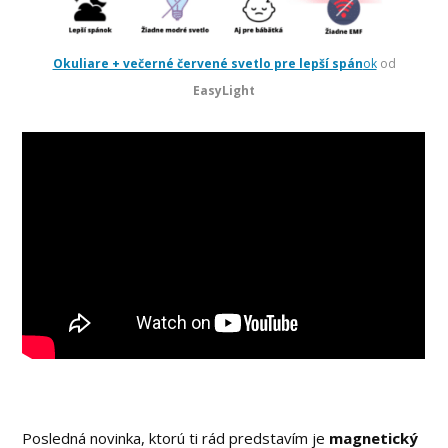
Okuliare + večerné červené svetlo pre lepší spán
ok
od
EasyLight
Posledná novinka, ktorú ti rád predstavím je
magnetický