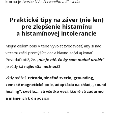
ktorou je
tvorba UV z červeného a IČ svetla
.
Praktické tipy na záver
(nie len)
pre zlepšenie histamínu
a histamínovej intolerancie
Mojim cieľom bolo v tebe vyvolať zvedavosť, aby si nad
vecami začal premýšľať viac a hlavne začal aj konať.
Povedať totiž, že. „
nie je nič, čo by som mohol urobiť
“
je vždy
tá najhoršia možnosť!
Vždy môžeš.
Príroda, slnečné svetlo, grounding,
zemské magnetické pole, adaptácia na chlad, „sound
healing“, svetlo,… sú všetko veci, ktoré sú zadarmo
a máme ich k dispozícií
.