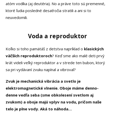
atóm vodíka (aj deutéria). No a práve toto sú premenné,
ktoré ľudia posledné desaťročia stratili a ani si to
neuvedomili.
Voda a reproduktor
Koľko si toho pamätáš z detstva napríklad o
klasických
väčších reproduktoroch
? Keď sme ako malé deti prvý
krát videli veľký reproduktor a v strede ten bubon, ktorý
sa pri vydávaní zvuku napínal a vibroval?
Zvuk je mechanická vibrácia a svetlo je
elektromagnetické vlnenie. Oboje máme denno-
denne vedľa seba (sme obkolesení svetlom aj
zvukom) a oboje majú vplyv na vodu, pričom naše
telo je plne vody. Aká to náhoda…