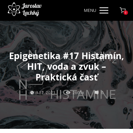
MENU
0
Epigenetika #17 Histamín,
HIT, voda a zvuk –
Praktická časť
3.12. 2023
2605x
0