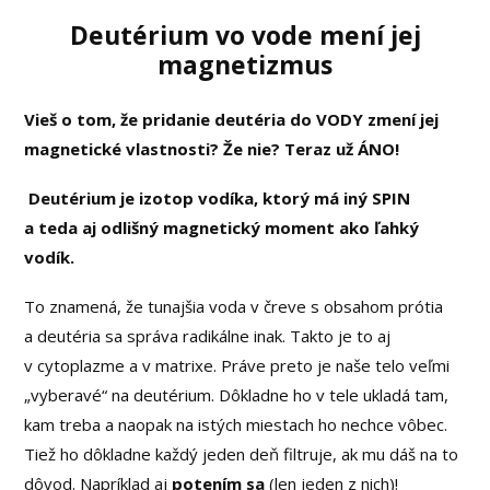
Deutérium vo vode mení jej
magnetizmus
Vieš o tom, že
pridanie deutéria do VODY zmení jej
magnetické vlastnosti? Že nie? Teraz už ÁNO!
Deutérium je izotop vodíka, ktorý má iný SPIN
a teda aj odlišný magnetický moment ako ľahký
vodík.
To znamená, že tunajšia voda v čreve s obsahom prótia
a deutéria sa správa radikálne inak. Takto je to aj
v cytoplazme a v matrixe. Práve preto je naše telo veľmi
„vyberavé“ na deutérium. Dôkladne ho v tele ukladá tam,
kam treba a naopak na istých miestach ho nechce vôbec.
Tiež ho dôkladne každý jeden deň filtruje, ak mu dáš na to
dôvod. Napríklad aj
potením sa
(len jeden z nich)!