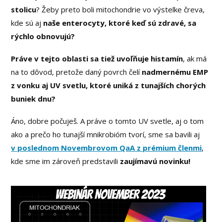
stolicu
? Žeby preto boli mitochondrie vo výstelke čreva,
kde sú aj
naše enterocyty, ktoré keď sú zdravé, sa
rýchlo obnovujú?
Práve v tejto oblasti sa tiež uvoľňuje histamín
, ak má
na to dôvod, pretože daný povrch čelí
nadmernému EMP
z vonku aj UV svetlu, ktoré uniká z tunajších chorých
buniek dnu?
Áno, dobre počuješ. A práve o tomto UV svetle, aj o tom
ako a prečo ho tunajší mnikrobióm tvorí, sme sa bavili aj
v poslednom Novembrovom QaA z prémium členmi
,
kde sme im zároveň predstavili
zaujímavú novinku!