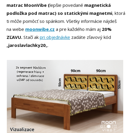
matrac MoonVibe (
lepšie povedané
magnetická
podložka pod matrac) so statickými magnetmi
, ktorá
ti môže pomôcť so spánkom. Všetky informácie nájdeš
na webe
moonwibe.cz
a pre každého mám aj
20%
ZĽAVU.
Stačí ak
pri objednávke
zadáte zľavový kód
„
jaroslavlachky20
„.