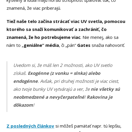
kyseliny a ľudia majú horšiu schopnosť spaľovať tuk, čo
znamená, že viac priberajú.
Tiež naše telo začína strácať viac UV svetla, pomocou
ktorého sa snaží komunikovať a zachrániť, čo
znamená, že ho potrebujeme viac
. Nie menej, ako sa
nám to „
geniálne“ média
, či „pán“
Gates
snažia nahovoriť.
Uvedom si, že máš len 2 možnosti, ako UV svetlo
získaš.
Exogénne (z vonku = slnka) alebo
endogénne
. Avšak, pri druhej možnosti je viac ciest,
ako tvoje bunky UV vytvárajú a ver, že
nie všetky sú
neobmedzené a nevyčerpateľné
!
Rakovina je
dôkazom
!
Z posledných článkov
si môžeš pamätať napr. tú lepšiu,