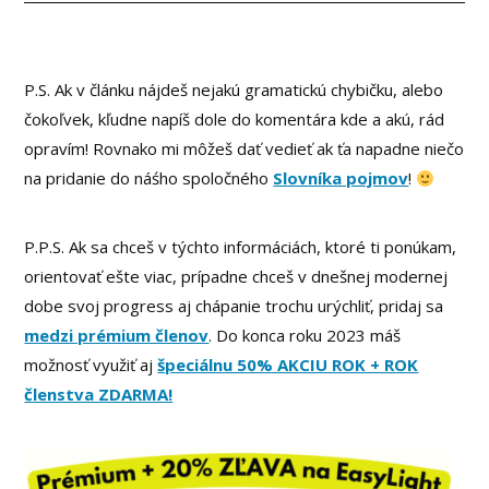
P.S. Ak v článku nájdeš nejakú gramatickú chybičku, alebo
čokoľvek, kľudne napíš dole do komentára kde a akú, rád
opravím! Rovnako mi môžeš dať vedieť ak ťa napadne niečo
na pridanie do náśho spoločného
Slovníka pojmov
!
P.P.S. Ak sa chceš v týchto informáciách, ktoré ti ponúkam,
orientovať ešte viac, prípadne chceš v dnešnej modernej
dobe svoj progress aj chápanie trochu urýchliť, pridaj sa
medzi prémium členov
. Do konca roku 2023 máš
možnosť využiť aj
špeciálnu 50% AKCIU ROK + ROK
členstva ZDARMA!