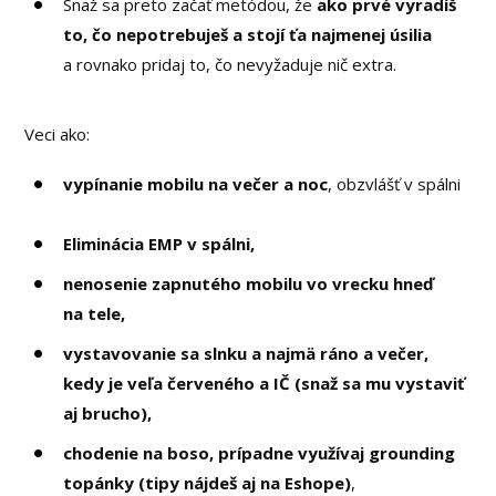
Snaž sa preto začať metódou, že
ako prvé vyradíš
to, čo nepotrebuješ a stojí ťa najmenej úsilia
a rovnako pridaj to, čo nevyžaduje nič extra.
Veci ako:
vypínanie mobilu na večer a noc
, obzvlášť v spálni
Eliminácia EMP v spálni,
nenosenie zapnutého mobilu vo vrecku hneď
na tele,
vystavovanie sa slnku a najmä ráno a večer,
kedy je veľa červeného a IČ (snaž sa mu vystaviť
aj brucho),
chodenie na boso, prípadne využívaj grounding
topánky (tipy nájdeš aj na Eshope)
,