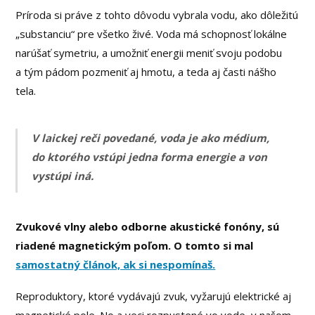
Príroda si práve z tohto dôvodu vybrala vodu, ako dôležitú
„substanciu“ pre všetko živé. Voda má schopnosť lokálne
narúšať symetriu, a umožniť energii meniť svoju podobu
a tým pádom pozmeniť aj hmotu, a teda aj časti nášho
tela.
V laickej reči povedané, voda je ako médium,
do ktorého vstúpi jedna forma energie a von
vystúpi iná.
Zvukové vlny alebo odborne akustické fonóny, sú
riadené magnetickým poľom. O tomto si mal
samostatný článok, ak si nespomínaš.
Reproduktory, ktoré vydávajú zvuk, vyžarujú elektrické aj
magnetické pole. No a veci rozpustené vo vode, v našom