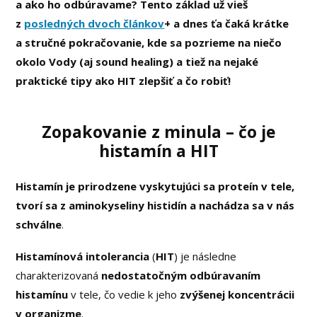
a ako ho odbúravame? Tento základ už vieš
z
posledných dvoch článkov
+ a dnes ťa čaká krátke
a stručné pokračovanie, kde sa pozrieme na niečo
okolo Vody (aj sound healing) a tiež na nejaké
praktické tipy ako HIT zlepšiť a čo robiť!
Zopakovanie z minula – čo je
histamín a HIT
Histamín je prirodzene vyskytujúci sa proteín v tele,
tvorí sa z aminokyseliny histidín a nachádza sa v nás
schválne
.
Histamínová intolerancia
(
HIT
) je následne
charakterizovaná
nedostatočným odbúravaním
histamínu
v tele, čo vedie k jeho
zvýšenej koncentrácii
v organizme
.