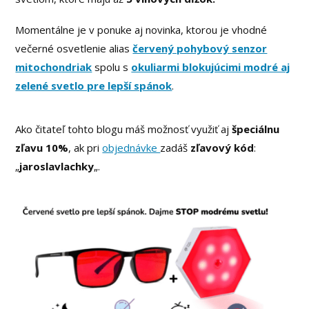
Momentálne je v ponuke aj novinka, ktorou je vhodné
večerné osvetlenie alias
červený pohybový senzor
mitochondriak
spolu s
okuliarmi blokujúcimi modré aj
zelené svetlo pre lepší spánok
.
Ako čitateľ tohto blogu máš možnosť využiť aj
špeciálnu
zľavu 10%
, ak pri
objednávke
zadáš
zľavový kód
:
„
jaroslavlachky
„.