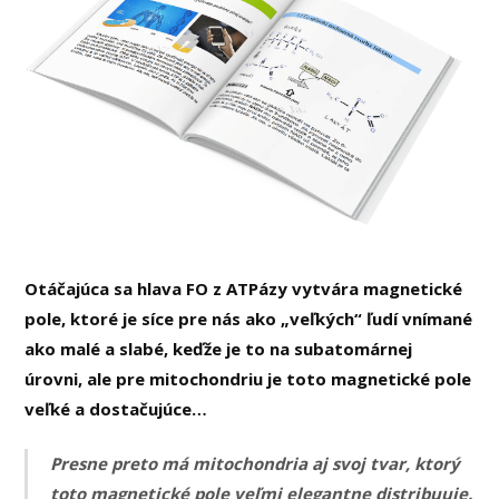
Otáčajúca sa hlava FO z ATPázy vytvára magnetické
pole, ktoré je síce pre nás ako „veľkých“ ľudí vnímané
ako malé a slabé, keďže je to na subatomárnej
úrovni, ale pre mitochondriu je toto magnetické pole
veľké a dostačujúce…
Presne preto má mitochondria aj svoj tvar, ktorý
toto magnetické pole veľmi elegantne distribuuje.