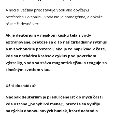
A hoci si väčšina predstavuje vodu ako obyčajnú
bezfarebnú kvapalinu, voda nie je homogénna, a dokáže
rôzne čudesné veci.
Ak je deutérium v nejakom kúsku tela z vody
extrahované, pretože sa o to náš Cirkadialny rytmus
a mitochondrie postarali, ako je to napríklad v časti,
kde sa nachádza krebsov cyklus pod povrchom
výstelky, voda sa stáva magnetickejšou a reaguje so
slnečným svetlom viac.
Už ti dochádza?
Naopak deutérium je predurčené ísť do iných častí,
kde ostane „pohyblivé menej“, pretože sa využije
na rýchlu obnovu nových buniek, ktoré nahradia