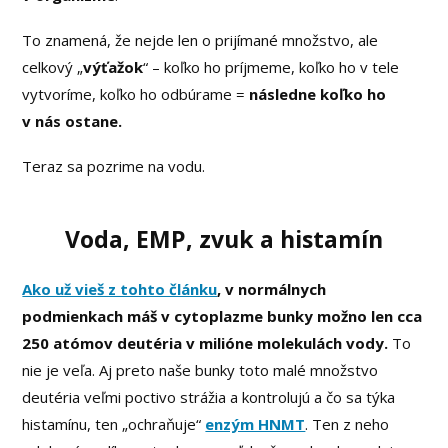
To znamená, že nejde len o prijímané množstvo, ale
celkový „
výťažok
“ – koľko ho príjmeme, koľko ho v tele
vytvoríme, koľko ho odbúrame =
následne koľko ho
v nás ostane.
Teraz sa pozrime na vodu.
Voda, EMP, zvuk a histamín
Ako už vieš z tohto článku
, v normálnych
podmienkach máš v cytoplazme bunky možno len cca
250 atómov deutéria v milióne molekulách vody.
To
nie je veľa. Aj preto naše bunky toto malé množstvo
deutéria veľmi poctivo strážia a kontrolujú a čo sa týka
histamínu, ten „ochraňuje“
enzým HNMT
. Ten z neho