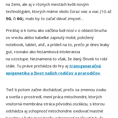
na Zemi, ale aj v rôznych mestách kvôli novým
technológiám, ktorých máme okolo čoraz viac a viac (1G až
5G
, či
6G
), malo by to začať dávať zmysel…
Prirátaj si k tomu ako väčšina ľudí nosí v o oblasti brucha
vo vrecku alebo kabelke zapnutý mobil, položený
notebook, tablet, atď., a prídeš na to, prečo je dnes leaky
gut, rovnako ako histamínová intolerancia
na vzostupe. Neznamená to však, že daný človek to robí
stále. Tu práve prichádza do hry aj
transgeneračná
epigenetika a život našich rodičov a prarodičov
.
Tiež ti potom začne dochádzať, prečo sa zmenou zvuku
a svetla v prostredí, mení práca mitochondrii, ktorých
vnútorná membrána stráca pôvodnú osciláciu, s ktorou
odchádza aj schopnosť mitochondrie oxidovať mastné