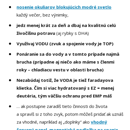
nosenie okuliarov blokujúcich modré svetlo
každý večer, bez výnimky,
jedz menej krát za deň a dbaj na kvalitnú celú
živočíšnu potravu
(aj rybky s DHA)
Využívaj VODU (zvuk a spojenie vody je TOP)
Ponáranie sa do vody a v tomto prípade najmä
brucha (prípadne aj niečo ako máme s členmi
roky – chladiacu vestu v oblasti brucha)
Nezabúdaj totiž, že VODA je tiež faradayova
klietka. Čím si viac hydratovaný s EZ = menej
deutéria, tým väčšiu ochranu pred EMP máš
… ak postupne zaradíš tieto činnosti do života
a spravíš si z toho zvyk, potom môžeš pridať ak uznáš
za vhodné, napríklad aj „doplnky“ ako
vhodný
červený panel
,
magnetická podložka na spanie