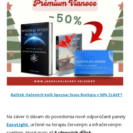
Balíček tlačených kníh Spoznaj Svoju Biológiu v 50% ZĽAVE“!
Na záver ti dávam do povedomia nové odporúčané panely
EasyLight
, určené na terapiu červeným a infračerveným
svetlom, ktoré majú až
5 vlnových dĺžok.