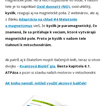
tele je to napríklad
Oxid dusnatý (NO),
oxid uhličitý,
kyslík
, reagujú aj na magnetické polia. Z webinárov, ale aj
z článku
Adaptácia na chlad #4 Melatonin
a magnetizmus
vieš, že
kyslík je paramagnetický, čo
znamená, že sa priťahuje k veciam, ktoré vytvárajú
magnetické pole. Preto je kyslík v našom tele
tiahnutí k mitochondriám.
Ak patríš aj k čitateľom mojich tlačených kníh, teraz si otvor
dvojku –
Kvantová Biolóf´gia
,
šiesta kapitola 6.1.
ATPáza
a pozri si stavbu našich motorov v mitochondrii.
AK knihu nemáš, môžeš využiť akciový balíček!