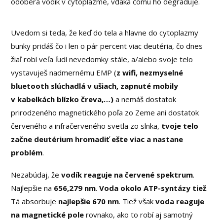
odoberá vodík v cytoplazme, vďaka čomu ho degraduje.
Uvedom si teda, že keď do tela a hlavne do cytoplazmy
bunky pridáš čo i len o pár percent viac deutéria, čo dnes
žiaľ robí veľa ľudí nevedomky stále, a/alebo svoje telo
vystavuješ nadmernému EMP (
z wifi, nezmyselné
bluetooth slúchadlá v ušiach, zapnuté mobily
v kabelkách blízko čreva,…)
a nemáš dostatok
prirodzeného magnetického poľa zo Zeme ani dostatok
červeného a infračerveného svetla zo slnka,
tvoje telo
začne deutérium hromadiť ešte viac a nastane
problém
.
Nezabúdaj, že
vodík reaguje na červené spektrum
.
Najlepšie na
656,279 nm
.
Voda okolo ATP-syntázy tiež
.
Tá absorbuje
najlepšie 670 nm
. Tiež však
voda reaguje
na magnetické pole
rovnako, ako to robí aj samotný