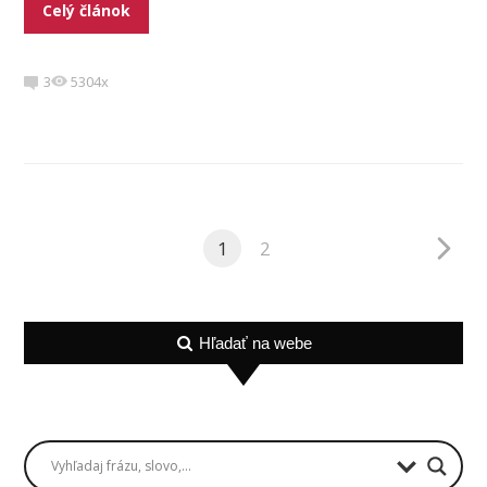
Celý článok
3
5304x
1
2
Hľadať na webe