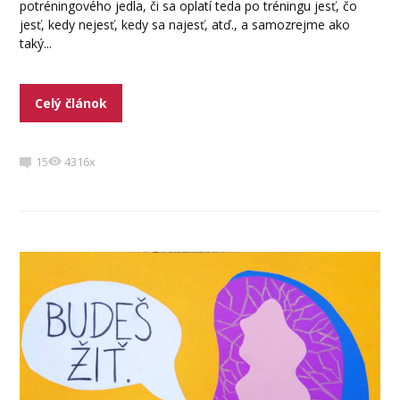
potréningového jedla, či sa oplatí teda po tréningu jesť, čo
jesť, kedy nejesť, kedy sa najesť, atď., a samozrejme ako
taký...
Celý článok
15
4316x