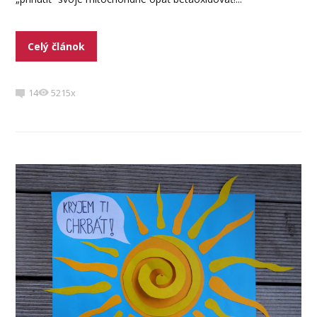
Celý článok
14
5215x