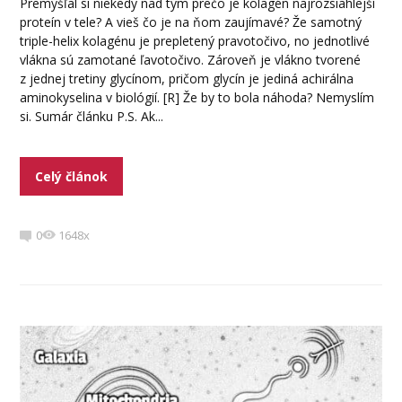
Premýšľal si niekedy nad tým prečo je kolagén najrozsiahlejší
proteín v tele? A vieš čo je na ňom zaujímavé? Že samotný
triple-helix kolagénu je prepletený pravotočivo, no jednotlivé
vlákna sú zamotané ľavotočivo. Zároveň je vlákno tvorené
z jednej tretiny glycínom, pričom glycín je jediná achirálna
aminokyselina v biológií. [R] Že by to bola náhoda? Nemyslím
si. Sumár článku P.S. Ak...
Celý článok
0
1648x