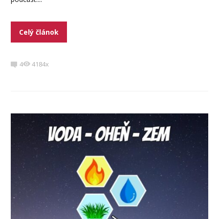
Celý článok
4
4184x