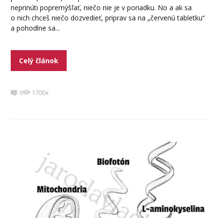
neprinúti popremýšľať, niečo nie je v poriadku. No a ak sa
o nich chceš niečo dozvedieť, priprav sa na „červenú tabletku“
a pohodlne sa...
Celý článok
0
1700x