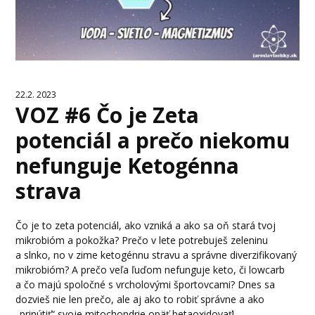
22.2. 2023
VOZ #6 Čo je Zeta
potenciál a prečo niekomu
nefunguje Ketogénna
strava
Čo je to zeta potenciál, ako vzniká a ako sa oň stará tvoj
mikrobióm a pokožka? Prečo v lete potrebuješ zeleninu
a slnko, no v zime ketogénnu stravu a správne diverzifikovaný
mikrobióm? A prečo veľa ľuďom nefunguje keto, či lowcarb
a čo majú spoločné s vrcholovými športovcami? Dnes sa
dozvieš nie len prečo, ale aj ako to robiť správne a ako
„prinútiť“ svoje mitochondrie opäť betaoxidovať!...