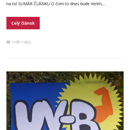
na to! SUMÁR ČLÁNKU O čom to dnes bude Verím,...
Celý článok
11
5180x