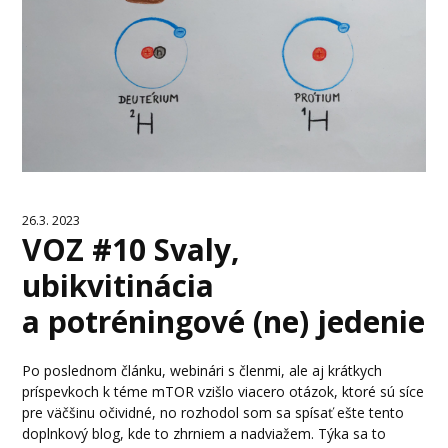
26.3. 2023
VOZ #10 Svaly,
ubikvitinácia
a potréningové (ne) jedenie
Po poslednom článku, webinári s členmi, ale aj krátkych
príspevkoch k téme mTOR vzišlo viacero otázok, ktoré sú síce
pre väčšinu očividné, no rozhodol som sa spísať ešte tento
doplnkový blog, kde to zhrniem a nadviažem. Týka sa to