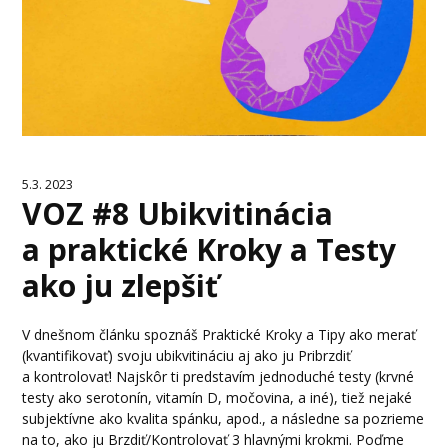
5.3. 2023
VOZ #8 Ubikvitinácia
a praktické Kroky a Testy
ako ju zlepšiť
V dnešnom článku spoznáš Praktické Kroky a Tipy ako merať
(kvantifikovať) svoju ubikvitináciu aj ako ju Pribrzdiť
a kontrolovať! Najskôr ti predstavím jednoduché testy (krvné
testy ako serotonín, vitamín D, močovina, a iné), tiež nejaké
subjektívne ako kvalita spánku, apod., a následne sa pozrieme
na to, ako ju Brzdiť/Kontrolovať 3 hlavnými krokmi. Poďme