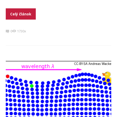
Celý článok
0
1730x