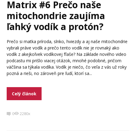
Matrix #6 Prečo naše
mitochondrie zaujíma
ľahký vodík a protón?
Prečo si matka príroda, slnko, hviezdy a aj naše mitochondrie
vybrali práve vodík a prečo tento vodík nie je rovnaký ako
vodík z akejkoľvek vodíkovej fľaše? Na základe nového video
podcastu mi prišlo viacej otázok, mnohé podobné, pričom
väčšina sa týkala vodíka. Vodík je niečo, čo veľa z vás už roky
pozná a rieši, no zároveň pre ľudí, ktorí sa...
Celý článok
0
2280x