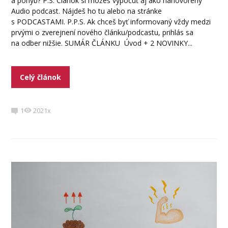
a pohyb? P.S. Článok si môžeš vypočuť aj ako nahovorený
Audio podcast. Nájdeš ho tu alebo na stránke
s PODCASTAMI. P.P.S. Ak chceš byť informovaný vždy medzi
prvými o zverejnení nového článku/podcastu, prihlás sa
na odber nižšie. SUMÁR ČLÁNKU Úvod + 2 NOVINKY...
Celý článok
1
2021x