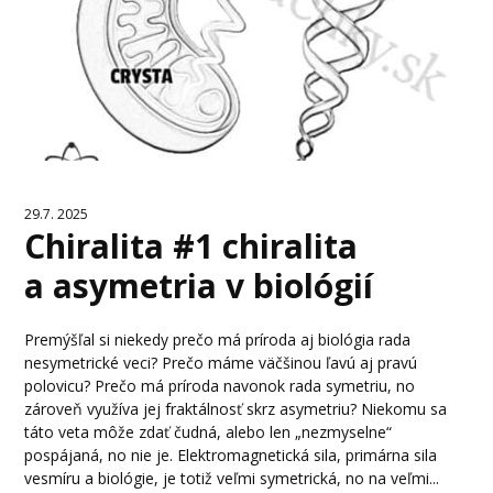
29.7. 2025
Chiralita #1 chiralita
a asymetria v biológií
Premýšľal si niekedy prečo má príroda aj biológia rada
nesymetrické veci? Prečo máme väčšinou ľavú aj pravú
polovicu? Prečo má príroda navonok rada symetriu, no
zároveň využíva jej fraktálnosť skrz asymetriu? Niekomu sa
táto veta môže zdať čudná, alebo len „nezmyselne“
pospájaná, no nie je. Elektromagnetická sila, primárna sila
vesmíru a biológie, je totiž veľmi symetrická, no na veľmi...