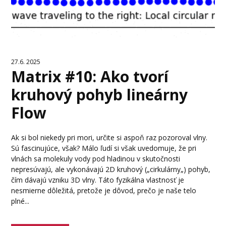
27.6. 2025
Matrix #10: Ako tvorí
kruhový pohyb lineárny
Flow
Ak si bol niekedy pri mori, určite si aspoň raz pozoroval vlny.
Sú fascinujúce, však? Málo ľudí si však uvedomuje, že pri
vlnách sa molekuly vody pod hladinou v skutočnosti
nepresúvajú, ale vykonávajú 2D kruhový („cirkulárny„) pohyb,
čím dávajú vzniku 3D vlny. Táto fyzikálna vlastnosť je
nesmierne dôležitá, pretože je dôvod, prečo je naše telo
plné...