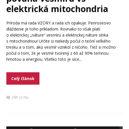
elektrická mitochondria
Príroda má rada VZORY a rada ich opakuje. Penroseovo
dláždenie je toho príkladom. Rovnako to však platí
o elektrickej „náture“ vesmíru a elektrickej náture slnka
s mitochondriou! Určite si niekedy počul o teórií veľkého
tresku a o tom, ako vesmír vznikol z ničoho. Tiež si možno
počul o tom, že je vesmír tvorený z 60 až 90% temnou
hmotou a energiou. Všetko toto je síce...
Celý článok
2
2570x