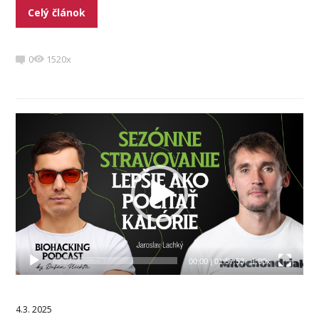
Celý článok
0
1520x
Video
prehrávač
00:00
|
01:57:53
1.00x
4.3. 2025