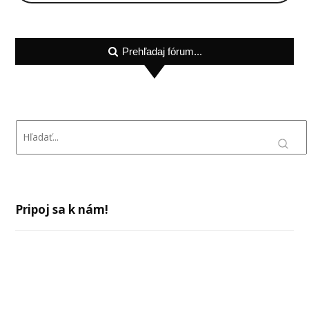
Prehľadaj fórum...
Pripoj sa k nám!