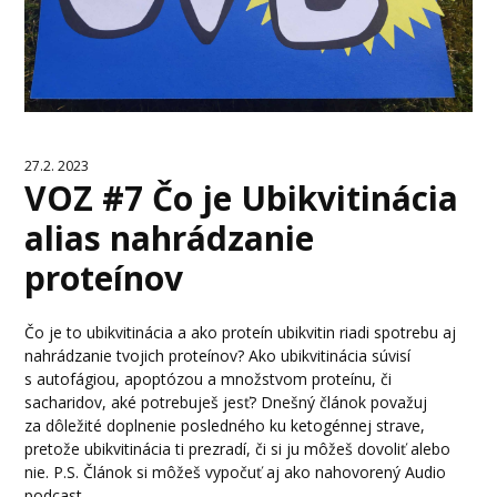
27.2. 2023
VOZ #7 Čo je Ubikvitinácia
alias nahrádzanie
proteínov
Čo je to ubikvitinácia a ako proteín ubikvitin riadi spotrebu aj
nahrádzanie tvojich proteínov? Ako ubikvitinácia súvisí
s autofágiou, apoptózou a množstvom proteínu, či
sacharidov, aké potrebuješ jesť? Dnešný článok považuj
za dôležité doplnenie posledného ku ketogénnej strave,
pretože ubikvitinácia ti prezradí, či si ju môžeš dovoliť alebo
nie. P.S. Článok si môžeš vypočuť aj ako nahovorený Audio
podcast....