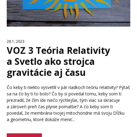
28.1. 2023
VOZ 3 Teória Relativity
a Svetlo ako strojca
gravitácie aj času
Čo keby ti niekto vysvetlil v pár riadkoch teóriu relativity? Pýtaš
sa na čo by ti to bolo? Čo by si povedal tomu, keby som ti
prezradil, že čím ide niečo rýchlejšie, tým viac sa skracuje
a zároveň preň čas plynie pomalšie? A čo keby som ti
povedal, že membrána tvojej mitochondrie má svoju Dĺžku
a geometriu, ktoré dokáže meniť...