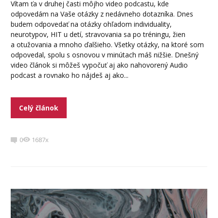
Vítam ťa v druhej časti môjho video podcastu, kde
odpovedám na Vaše otázky z nedávneho dotazníka. Dnes
budem odpovedať na otázky ohľadom individuality,
neurotypov, HIT u detí, stravovania sa po tréningu, žien
a otužovania a mnoho ďalšieho. Všetky otázky, na ktoré som
odpovedal, spolu s osnovou v minútach máš nižšie. Dnešný
video článok si môžeš vypočuť aj ako nahovorený Audio
podcast a rovnako ho nájdeš aj ako...
Celý článok
0
1687x