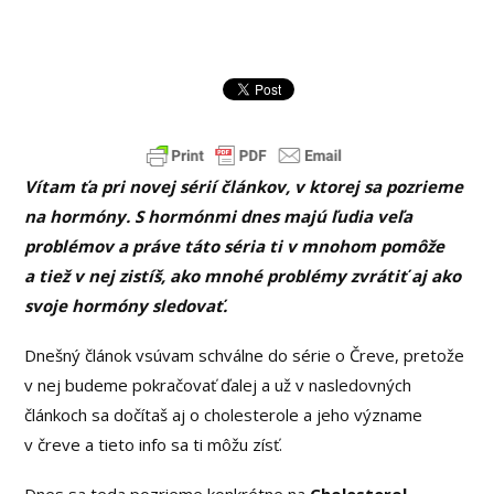
Vítam ťa pri novej sérií článkov, v ktorej sa pozrieme
na hormóny. S hormónmi dnes majú ľudia veľa
problémov a práve táto séria ti v mnohom pomôže
a tiež v nej zistíš, ako mnohé problémy zvrátiť aj ako
svoje hormóny sledovať.
Dnešný článok vsúvam schválne do série o Čreve, pretože
v nej budeme pokračovať ďalej a už v nasledovných
článkoch sa dočítaš aj o cholesterole a jeho význame
v čreve a tieto info sa ti môžu zísť.