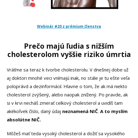
Webinár #20 z prémium členstva
Prečo majú ľudia s nižším
cholesterolom vyššie riziko úmrtia
Vráťme sa teraz k tvorbe cholesterolu. V dnešnej dobe už
aj doktori mnohé veci vnímajú inak, no stále je tu ešte veľa
poloprávd a dezinformácií. Hlavne o tom, že ak má niekto
cholesterol zvýšený, alebo naopak znížený. Po pravde, ak
si v krvi necháš zmerať celkový cholesterol a uvidíš tam
akékoľvek číslo, daný údaj
neznamená NIČ
.
A to myslím
absolútne NIČ.
Môžeš mať teda vysoký cholesterol a dožiť sa vysokého