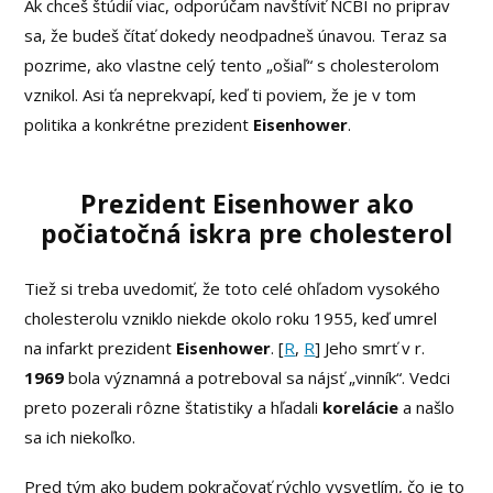
Ak chceš štúdií viac, odporúčam navštíviť NCBI no priprav
sa, že budeš čítať dokedy neodpadneš únavou. Teraz sa
pozrime, ako vlastne celý tento „ošiaľ“ s cholesterolom
vznikol. Asi ťa neprekvapí, keď ti poviem, že je v tom
politika a konkrétne prezident
Eisenhower
.
Prezident Eisenhower ako
počiatočná iskra pre cholesterol
Tiež si treba uvedomiť, že toto celé ohľadom vysokého
cholesterolu vzniklo niekde okolo roku 1955, keď umrel
na infarkt prezident
Eisenhower
. [
R
,
R
] Jeho smrť v r.
1969
bola významná a potreboval sa nájsť „vinník“. Vedci
preto pozerali rôzne štatistiky a hľadali
korelácie
a našlo
sa ich niekoľko.
Pred tým ako budem pokračovať rýchlo vysvetlím, čo je to