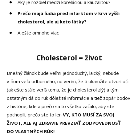
Aký je rozdiel medzi koreláciou a kauzalitou?
Prečo majú ľudia pred infarktom v krvi vyšší
cholesterol, ale aj keto látky?
A ešte omnoho viac
Cholesterol = život
Dnešný článok bude veľmi jednoduchý, laický, nebude
v ňom veľa odborného, no verím, že ti okamžite otvorí oči
(ak ešte stále veríš tomu, že je cholesterol zlý) a tým
ostatným dá do rúk dôležité informácie a tiež zopár bodov
z histórie, kde a prečo sa to všetko začalo, aby ste
pochopili, prečo ste to len
VY, KTO MUSÍ ZA SVOJ
ŽIVOT, ALE AJ ZDRAVIE PREVZIAŤ ZODPOVEDNOSŤ
DO VLASTNÝCH RÚK!