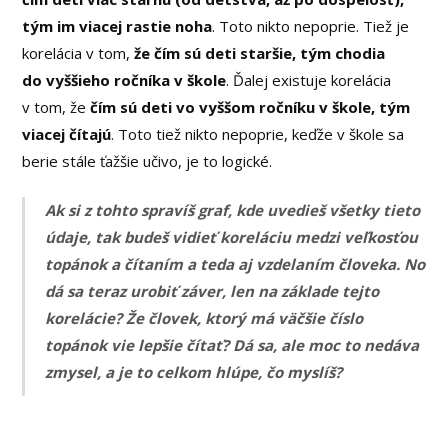
tým im viacej rastie noha
. Toto nikto nepoprie. Tiež je
korelácia v tom,
že čím sú deti staršie, tým chodia
do vyššieho ročníka v škole
. Ďalej existuje korelácia
v tom, že
čím sú deti vo vyššom ročníku v škole, tým
viacej čítajú
. Toto tiež nikto nepoprie, keďže v škole sa
berie stále ťažšie učivo, je to logické.
Ak si z tohto spravíš graf, kde uvedieš všetky tieto
údaje, tak budeš vidieť koreláciu medzi veľkosťou
topánok a čítaním a teda aj vzdelaním človeka. No
dá sa teraz urobiť záver, len na základe tejto
korelácie? Že človek, ktorý má väčšie číslo
topánok vie lepšie čítať? Dá sa, ale moc to nedáva
zmysel, a je to celkom hlúpe, čo myslíš?