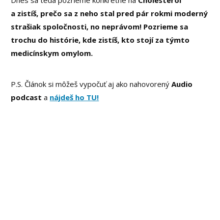
Dnes sa teda pozrieme konkrétne na
Cholesterol
a zistíš, prečo sa z neho stal pred pár rokmi moderný
strašiak spoločnosti, no neprávom! Pozrieme sa
trochu do histórie, kde zistíš, kto stojí za týmto
medicínskym omylom.
P.S. Článok si môžeš vypočuť aj ako nahovorený
Audio
podcast
a
nájdeš ho TU!