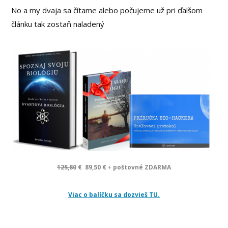
No a my dvaja sa čítame alebo počujeme už pri ďalšom
článku tak zostaň naladený
125,80
€
89,50 €
+
poštovné ZDARMA
Viac o balíčku sa dozvieš TU.