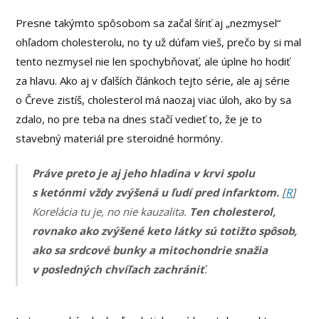
Presne takýmto spôsobom sa začal šíriť aj „nezmysel“
ohľadom cholesterolu, no ty už dúfam vieš, prečo by si mal
tento nezmysel nie len spochybňovať, ale úplne ho hodiť
za hlavu. Ako aj v ďalších článkoch tejto série, ale aj série
o Čreve zistíš, cholesterol má naozaj viac úloh, ako by sa
zdalo, no pre teba na dnes stačí vedieť to, že je to
stavebný materiál pre steroidné hormóny.
Práve preto je aj jeho hladina v krvi spolu
s ketónmi vždy zvýšená u ľudí pred infarktom.
[
R
]
Korelácia tu je, no nie kauzalita.
Ten cholesterol,
rovnako ako zvýšené keto látky sú totižto spôsob,
ako sa srdcové bunky a mitochondrie snažia
v posledných chvíľach zachrániť
.