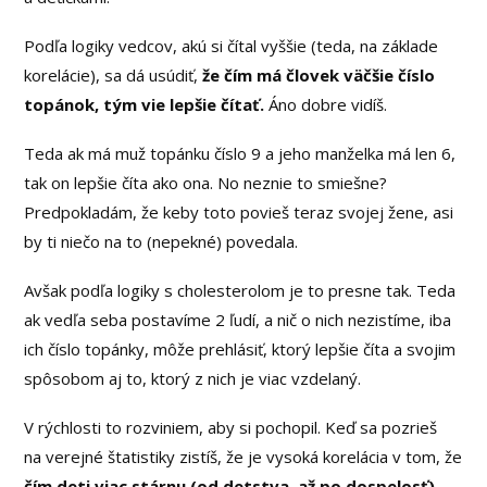
Podľa logiky vedcov, akú si čítal vyššie (teda, na základe
korelácie), sa dá usúdiť,
že čím má človek väčšie číslo
topánok, tým vie lepšie čítať.
Áno dobre vidíš.
Teda ak má muž topánku číslo 9 a jeho manželka má len 6,
tak on lepšie číta ako ona. No neznie to smiešne?
Predpokladám, že keby toto povieš teraz svojej žene, asi
by ti niečo na to (nepekné) povedala.
Avšak podľa logiky s cholesterolom je to presne tak. Teda
ak vedľa seba postavíme 2 ľudí, a nič o nich nezistíme, iba
ich číslo topánky, môže prehlásiť, ktorý lepšie číta a svojim
spôsobom aj to, ktorý z nich je viac vzdelaný.
V rýchlosti to rozviniem, aby si pochopil. Keď sa pozrieš
na verejné štatistiky zistíš, že je vysoká korelácia v tom, že
čím deti viac stárnu (od detstva, až po dospelosť),