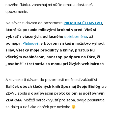
nového článku, zanechaj mi nižšie email a dostaneš
upozornenie.
Na záver ti dávam do pozornosti
PRÉMIUM ČLENSTVO
,
ktoré ťa posunie míľovými krokmi vpred. Vieš si
vybrať z viacerých, od lacného
strieborného
, až
po napr.
Platinové
, v ktorom získaš množstvo výhod,
zliav, všetky moje produkty a knihy, prístup ku
všetkým webinárom, nonstop podporu na fóre, či
„osobné“ stretnutia so mnou pri živých webinároch
.
A rovnako ti dávam do pozornosti možnosť zakúpiť si
Balíček oboch tlačených kníh
Spoznaj Svoju Biológiu
v
ZĽAVE spolu
s opaľovacím protokolom aj poštovným
ZDARMA
. Môžeš balíček využiť pre seba, svoje posunutie
sa ďalej a tiež ako darček pre niekoho