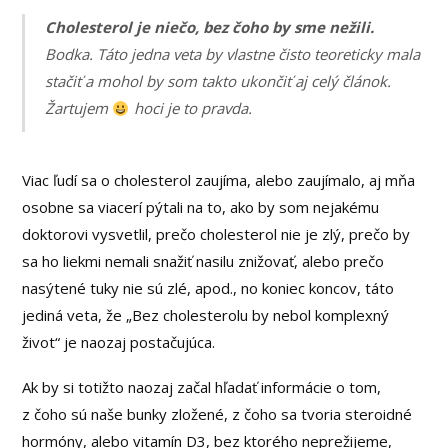
Cholesterol je niečo, bez čoho by sme nežili.
Bodka. Táto jedna veta by vlastne čisto teoreticky mala
stačiť a mohol by som takto ukončiť aj celý článok.
Žartujem
hoci je to pravda.
Viac ľudí sa o cholesterol zaujíma, alebo zaujímalo, aj mňa
osobne sa viacerí pýtali na to, ako by som nejakému
doktorovi vysvetlil, prečo cholesterol nie je zlý, prečo by
sa ho liekmi nemali snažiť nasilu znižovať, alebo prečo
nasýtené tuky nie sú zlé, apod., no koniec koncov, táto
jediná veta, že „Bez cholesterolu by nebol komplexný
život“ je naozaj postačujúca.
Ak by si totižto naozaj začal hľadať informácie o tom,
z čoho sú naše bunky zložené, z čoho sa tvoria steroidné
hormóny, alebo vitamín D3, bez ktorého neprežijeme,