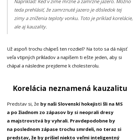
Napríklad: Keď v zime mrzne a zamrzne jazero. Možno
teda prehlásiť, že zamrznuté jazero je dôsledok tej
zimy a zníženia teploty vonku. Toto je príklad korelácie,
ale aj kauzality.
Už aspoň trochu chápeš ten rozdiel? Na toto sa dá nájsť
veľa vtipných príkladov a napíšem ti ešte jeden, aby si
chápal a následne prejdeme k cholesterolu.
Korelácia neznamená kauzalitu
Predstav si, že
by naši Slovenskí hokejisti šli na MS
a po žiadnom zo zápasov by si neoprali dresy
a majstrovstvá by vyhrali. Pravdepodobne by
na poslednom zápase trochu smrdeli, no teraz si
predstav, že by prišiel niekto veľmi inteligentný