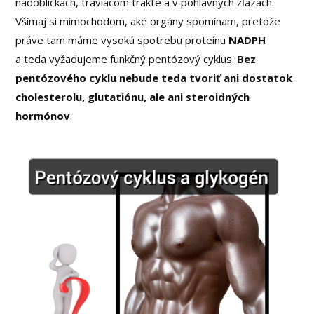
nadobličkách, tráviacom trakte a v pohlavných žľazách.
Všímaj si mimochodom, aké orgány spomínam, pretože
práve tam máme vysokú spotrebu proteínu
NADPH
a teda vyžadujeme funkčný pentózový cyklus.
Bez
pentózového cyklu nebude teda tvoriť ani dostatok
cholesterolu, glutatiónu, ale ani steroidných
hormónov
.