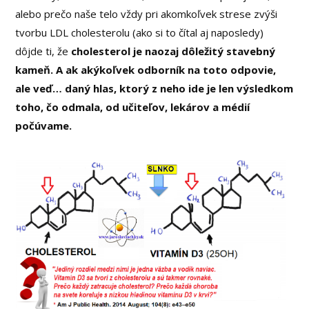
alebo prečo naše telo vždy pri akomkoľvek strese zvýši
tvorbu LDL cholesterolu (ako si to čítal aj naposledy)
dôjde ti, že
cholesterol je naozaj dôležitý stavebný
kameň. A ak akýkoľvek odborník na toto odpovie,
ale veď… daný hlas, ktorý z neho ide je len výsledkom
toho, čo odmala, od učiteľov, lekárov a médií
počúvame.