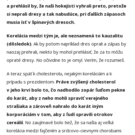
a prehlásil by, že naši hokejisti vyhrali preto, pretože
si neprali dresy a tak nabudúce, pri ďalších zápasoch
musia ísť v špinavých dresoch.
Korelácia medzi tým je, ale neznamená to kauzalitu
(dôsledok)
. Ak by potom napríklad dres oprali a zápas by
naozaj prehrali, niekto by mohol prehlásiť, že za to môžu
opraté dresy. No očividne to je omyl. Verím, že rozumieš.
A teraz späť k cholesterolu, nejakým koreláciám a k
prípadu s prezidentom.
Práve zvýšený cholesterol
v jeho krvi bolo to, čo nadhodilo zopár ľuďom pekne
do karát, aby z neho mohli spraviť verejného
strašiaka a zároveň nahralo do karát iným
korporáciám v tom, aby z ľudí spravili otrokov
cereálií
. No zaujímavé bolo tiež, že sa našla aj veľká
korelácia medzi fajčením a srdcovo-cievnymi chorobami.