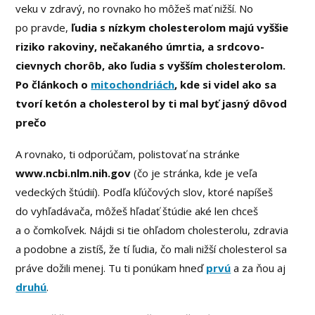
veku v zdravý, no rovnako ho môžeš mať nižší. No
po pravde,
ľudia s nízkym cholesterolom majú vyššie
riziko rakoviny, nečakaného úmrtia, a srdcovo-
cievnych chorôb, ako ľudia s vyšším cholesterolom.
Po článkoch o
mitochondriách
, kde si videl ako sa
tvorí ketón a cholesterol by ti mal byť jasný dôvod
prečo
A rovnako, ti odporúčam, polistovať na stránke
www.ncbi.nlm.nih.gov
(čo je stránka, kde je veľa
vedeckých štúdií). Podľa kľúčových slov, ktoré napíšeš
do vyhľadávača, môžeš hľadať štúdie aké len chceš
a o čomkoľvek. Nájdi si tie ohľadom cholesterolu, zdravia
a podobne a zistíš, že tí ľudia, čo mali nižší cholesterol sa
práve dožili menej. Tu ti ponúkam hneď
prvú
a za ňou aj
druhú
.