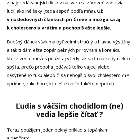
z najpredávanejších liekov na svete a zároveň zabili viac
ľudí, ako iné lieky (teda aspoň podľa mňa).
Už
v nasledovných článkoch pri Čreve a mozgu sa aj
k cholesterolu vrátim a pochopíš ešte lepšie.
Dnešný článok však má byť veľmi stručný a hlavne výstižný
a tak ti dám ešte zopár pekných prirovnaní a korelácií,
ktoré verím môžeš použiť aj vtedy, ak sa ťa niekedy niekto
spýta, prečo preboha jedávaš toľko vajec, alebo
nasýteného tuku alebo či sa nebojíš o svoj cholesterol? (A
úprimne, ruku hore, kto ešte niečo takéto nepočul).
Ľudia s väčším chodidlom (ne)
vedia lepšie čítať ?
Teraz použijem jeden pekný príklad s topánkami
a deťičkami.