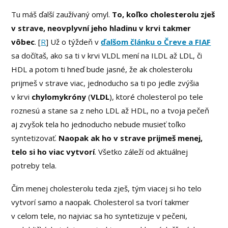
Tu máš ďalší zaužívaný omyl.
To, koľko cholesterolu zješ
v strave, neovplyvní jeho hladinu v krvi takmer
vôbec
. [
R
] Už o týždeň v
ďalšom článku o Čreve a FIAF
sa dočítaš, ako sa ti v krvi VLDL mení na ILDL až LDL, či
HDL a potom ti hneď bude jasné, že ak cholesterolu
prijmeš v strave viac, jednoducho sa ti po jedle zvýšia
v krvi
chylomykróny
(
VLDL
), ktoré cholesterol po tele
roznesú a stane sa z neho LDL až HDL, no a tvoja pečeň
aj zvyšok tela ho jednoducho nebude musieť toľko
syntetizovať.
Naopak ak ho v strave prijmeš menej,
telo si ho viac vytvorí
. Všetko záleží od aktuálnej
potreby tela.
Čím menej cholesterolu teda zješ, tým viacej si ho telo
vytvorí samo a naopak. Cholesterol sa tvorí takmer
v celom tele, no najviac sa ho syntetizuje v pečeni,