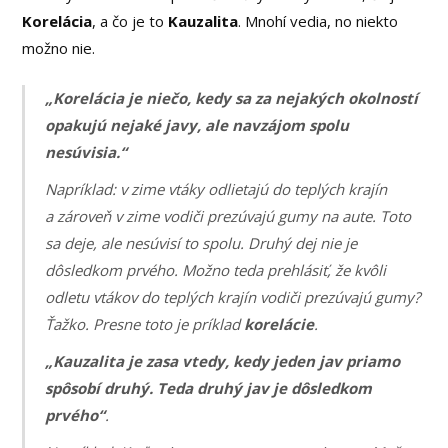
Korelácia
, a čo je to
Kauzalita
. Mnohí vedia, no niekto
možno nie.
„Korelácia je niečo, kedy sa za nejakých okolností
opakujú nejaké javy, ale navzájom spolu
nesúvisia.“
Napríklad: v zime vtáky odlietajú do teplých krajín
a zároveň v zime vodiči prezúvajú gumy na aute. Toto
sa deje, ale nesúvisí to spolu. Druhý dej nie je
dôsledkom prvého. Možno teda prehlásiť, že kvôli
odletu vtákov do teplých krajín vodiči prezúvajú gumy?
Ťažko. Presne toto je príklad
korelácie
.
„Kauzalita
je
zasa vtedy, kedy jeden jav priamo
spôsobí druhý. Teda druhý jav je dôsledkom
prvého“
.