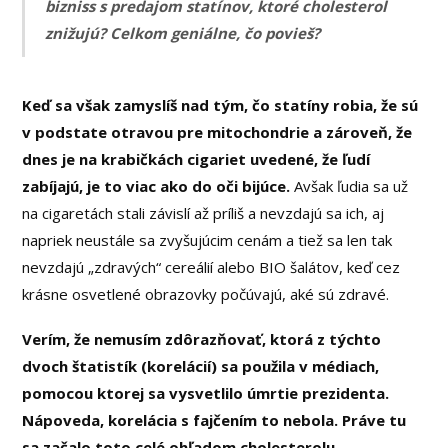
bizniss s predajom statínov, ktoré cholesterol
znižujú? Celkom geniálne, čo povieš?
Keď sa však zamyslíš nad tým, čo statíny robia, že sú
v podstate otravou pre mitochondrie a zároveň, že
dnes je na krabičkách cigariet uvedené, že ľudí
zabíjajú, je to viac ako do oči bijúce.
Avšak ľudia sa už
na cigaretách stali závislí až príliš a nevzdajú sa ich, aj
napriek neustále sa zvyšujúcim cenám a tiež sa len tak
nevzdajú „zdravých“ cereálií alebo BIO šalátov, keď cez
krásne osvetlené obrazovky počúvajú, aké sú zdravé.
Verím, že nemusím zdôrazňovať, ktorá z týchto
dvoch štatistík (korelácií) sa použila v médiach,
pomocou ktorej sa vysvetlilo úmrtie prezidenta.
Nápoveda, korelácia s fajčením to nebola. Práve tu
sa začalo toto celé ohľadom cholesterolu.