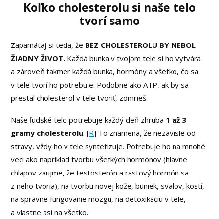
Koľko cholesterolu si naše telo
tvorí samo
Zapamätaj si teda, že
BEZ CHOLESTEROLU BY NEBOL
ŽIADNY ŽIVOT.
Každá bunka v tvojom tele si ho vytvára
a zároveň takmer každá bunka, hormóny a všetko, čo sa
v tele tvorí ho potrebuje. Podobne ako ATP, ak by sa
prestal cholesterol v tele tvoriť, zomrieš.
Naše ľudské telo potrebuje každý deň zhruba
1 až 3
gramy cholesterolu
. [
R
] To znamená, že nezávislé od
stravy, vždy ho v tele syntetizuje. Potrebuje ho na mnohé
veci ako napríklad tvorbu všetkých hormónov (hlavne
chlapov zaujme, že testosterón a rastový hormón sa
z neho tvoria), na tvorbu novej kože, buniek, svalov, kostí,
na správne fungovanie mozgu, na detoxikáciu v tele,
a vlastne asi na všetko.