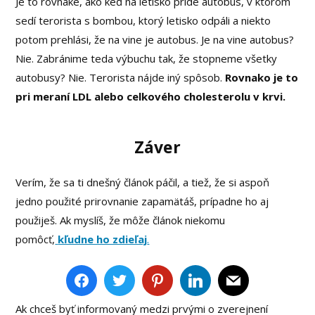
Je to rovnaké, ako keď na letisko príde autobus, v ktorom
sedí terorista s bombou, ktorý letisko odpáli a niekto
potom prehlási, že na vine je autobus. Je na vine autobus?
Nie. Zabránime teda výbuchu tak, že stopneme všetky
autobusy? Nie. Terorista nájde iný spôsob.
Rovnako je to
pri meraní LDL alebo celkového cholesterolu v krvi.
Záver
Verím, že sa ti dnešný článok páčil, a tiež, že si aspoň
jedno použité prirovnanie zapamätáš, prípadne ho aj
použiješ. Ak myslíš, že môže článok niekomu
pomôcť,
kľudne ho zdieľaj
.
Ak chceš byť informovaný medzi prvými o zverejnení