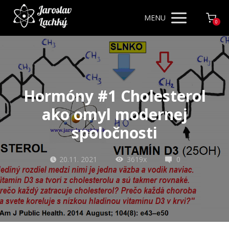
MENU
0
Hormóny #1 Cholesterol
ako omyl modernej
spoločnosti
20.11. 2021
3619x
0