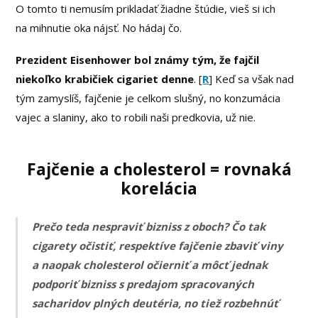
O tomto ti nemusím prikladať žiadne štúdie, vieš si ich
na mihnutie oka nájsť. No hádaj čo.
Prezident Eisenhower bol známy tým, že fajčil
niekoľko krabičiek cigariet denne
. [
R
] Keď sa však nad
tým zamyslíš, fajčenie je celkom slušný, no konzumácia
vajec a slaniny, ako to robili naši predkovia, už nie.
Fajčenie a cholesterol = rovnaká
korelácia
Prečo teda nespraviť bizniss z oboch? Čo tak
cigarety očistiť, respektíve fajčenie zbaviť viny
a naopak cholesterol očierniť a môcť jednak
podporiť bizniss s predajom spracovaných
sacharidov plných deutéria, no tiež rozbehnúť