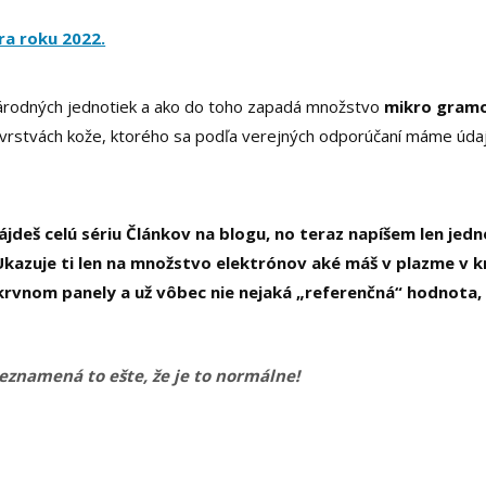
ra roku 2022.
národných jednotiek a ako do toho zapadá množstvo
mikro gram
 vrstvách kože, ktorého sa podľa verejných odporúčaní máme úda
ájdeš celú sériu Článkov na blogu, no teraz napíšem len jedn
 Ukazuje ti len na množstvo elektrónov aké máš v plazme v k
a krvnom panely a už vôbec nie nejaká „referenčná“ hodnota,
neznamená to ešte, že je to normálne!