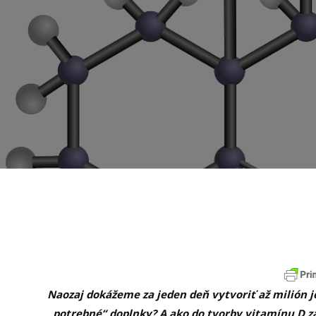
Naozaj dokážeme za jeden deň vytvoriť až milión 
„potrebné“ doplnky? A ako do tvorby vitamínu D 