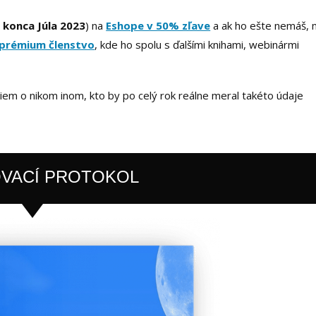
 konca Júla 2023
) na
Eshope v 50% zľave
a ak ho ešte nemáš, 
 prémium členstvo
, kde ho spolu s ďalšími knihami, webinármi
iem o nikom inom, kto by po celý rok reálne meral takéto údaje
VACÍ PROTOKOL