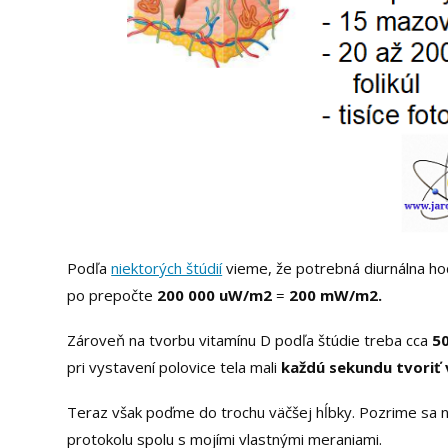
Podľa
niektorých štúdií
vieme, že potrebná diurnálna ho
po prepočte
200 000 uW/m2
=
200 mW/m2.
Zároveň na tvorbu vitamínu D podľa štúdie treba cca
50
pri vystavení polovice tela mali
každú sekundu tvoriť 
Teraz však poďme do trochu väčšej hĺbky. Pozrime sa na
protokolu spolu s mojími vlastnými meraniami.