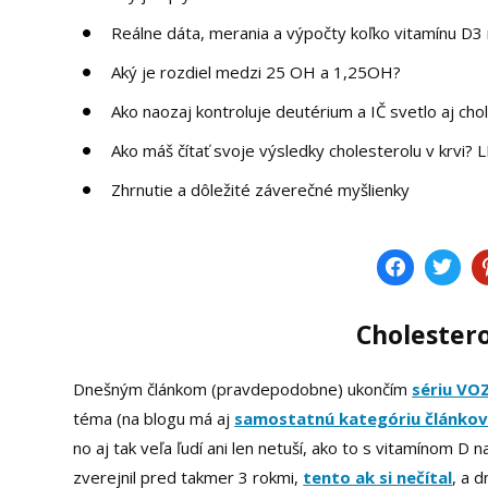
Reálne dáta, merania a výpočty koľko vitamínu D3
Aký je rozdiel medzi 25 OH a 1,25OH?
Ako naozaj kontroluje deutérium a IČ svetlo aj cho
Ako máš čítať svoje výsledky cholesterolu v krvi?
Zhrnutie a dôležité záverečné myšlienky
Cholestero
Dnešným článkom (pravdepodobne) ukončím
sériu VO
téma (na blogu má aj
samostatnú kategóriu článko
no aj tak veľa ľudí ani len netuší, ako to s vitamínom D n
zverejnil pred takmer 3 rokmi,
tento ak si nečítal
, a 