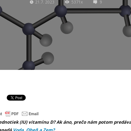
21.7. 2023
5371x
9
jednotiek (IU) vitamínu D? Ak áno, prečo nám potom predáv
zapadá
Voda, Oheň a Zem?