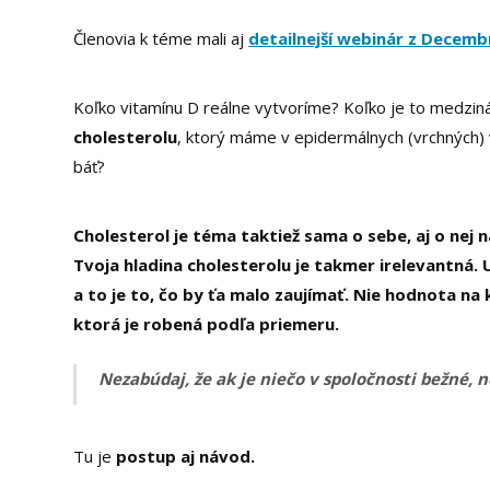
Členovia k téme mali aj
detailnejší webinár z Decemb
Koľko vitamínu D reálne vytvoríme? Koľko je to medzi
cholesterolu
, ktorý máme v epidermálnych (vrchných)
báť?
Cholesterol je téma taktiež sama o sebe, aj o nej n
Tvoja hladina cholesterolu je takmer irelevantná.
a to je to, čo by ťa malo zaujímať. Nie hodnota n
ktorá je robená podľa priemeru.
Nezabúdaj, že ak je niečo v spoločnosti bežné, 
Tu je
postup aj návod.