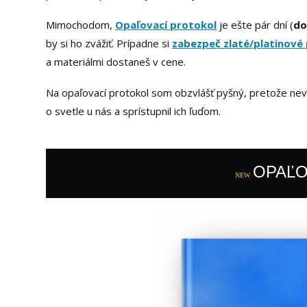
Mimochodom,
Opaľovací protokol
je ešte pár dní (
do
by si ho zvážiť. Prípadne si
zabezpeč zlaté/platinové
a materiálmi dostaneš v cene.
Na opaľovací protokol som obzvlášť pyšný, pretože nev
o svetle u nás a sprístupnil ich ľuďom.
OPAĽO
NEW