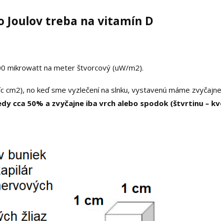
o Joulov treba na vitamín D
00 mikrowatt na meter štvorcový (uW/m2).
síc cm2), no keď sme vyzlečení na slnku, vystavenú máme zvyčajn
dy cca 50% a zvyčajne iba vrch alebo spodok (štvrtinu – kv