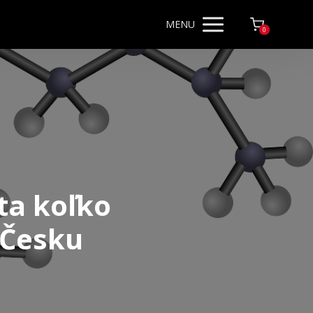
MENU
0
ta koľko
 Česku