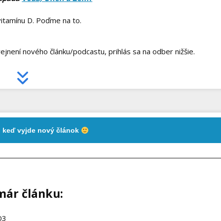
vitamínu D. Poďme na to.
ejnení nového článku/podcastu, prihlás sa na odber nižšie.
, keď vyjde nový článok
már článku:
D3