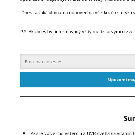
Dnes ťa čaká ultimátna odpoveď na všetko, čo sa týka 
P.S. Ak chceš byť informovaný vždy medzi prvými o zver
Upozorni ma
Su
Aký je vplyv cholesterolu a UVB svetla na vitamín 