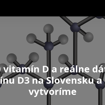
 vitamín D a reálne dá
ínu D3 na Slovensku a
vytvoríme