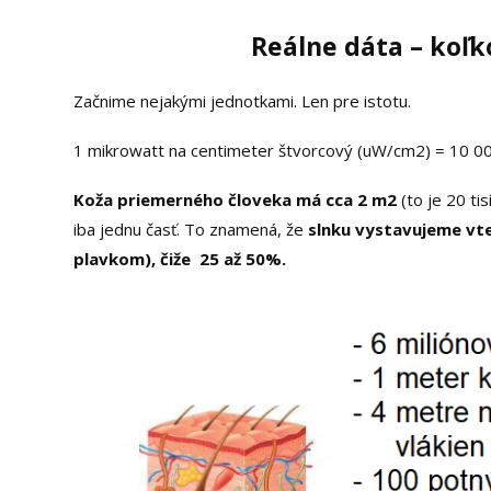
Reálne dáta – koľk
Začnime nejakými jednotkami. Len pre istotu.
1 mikrowatt na centimeter štvorcový (uW/cm2) = 10 0
Koža priemerného človeka má cca 2 m2
(to je 20 ti
iba jednu časť. To znamená, že
slnku vystavujeme vte
plavkom), čiže 25 až 50%.