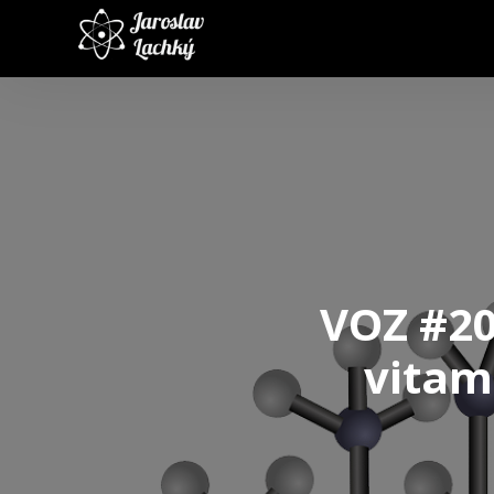
VOZ #20
vitam