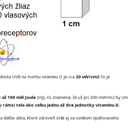
dnota UVB na tvorbu vitamínu D je cca
20 uW/cm2
čo je
 až 100 milí Joule
(mJ), čo znamená, že už pri 200 mW/m2 by s
v rámci tela ako celku jednu až dve jednotky vitamínu D.
 ďalšie dáta, ktoré zároveň stáli aj za vznikom opaľovacieho