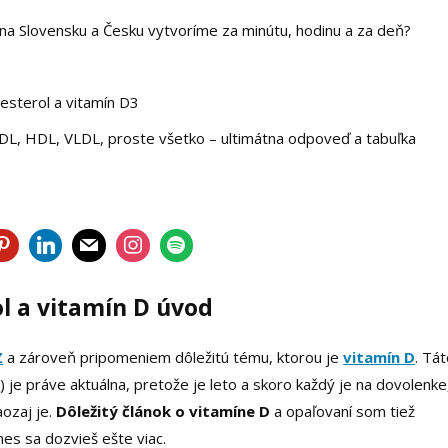
 na Slovensku a Česku vytvoríme za minútu, hodinu a za deň?
lesterol a vitamín D3
 LDL, HDL, VLDL, proste všetko – ultimátna odpoveď a tabuľka
l a vitamín D úvod
Z
a zároveň pripomeniem dôležitú tému, ktorou je
vitamín D
. Tá
v
) je práve aktuálna, pretože je leto a skoro každý je na dovolenke
aozaj je.
Dôležitý článok o vitamíne D
a opaľovaní som tiež
dnes sa dozvieš ešte viac.