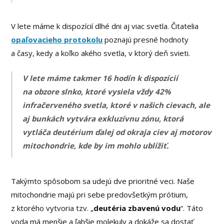
V lete máme k dispozícií dlhé dni aj viac svetla. Čitatelia
opaľovacieho protokolu
poznajú presné hodnoty
a časy, kedy a koľko akého svetla, v ktorý deň svieti.
V lete máme takmer 16 hodín k dispozícií
na obzore slnko, ktoré vysiela vždy 42%
infračerveného svetla, ktoré v našich cievach, ale
aj bunkách vytvára exkluzívnu zónu, ktorá
vytláča deutérium ďalej od okraja ciev aj motorov
mitochondrie, kde by im mohlo ublížiť.
Takýmto spôsobom sa udejú dve prioritné veci. Naše
mitochondrie majú pri sebe predovšetkým prótium,
z ktorého vytvoria tzv. „
deutéria zbavenú vodu
“. Táto
voda má menšie a ľahšie molekuly a dokáže sa dostať