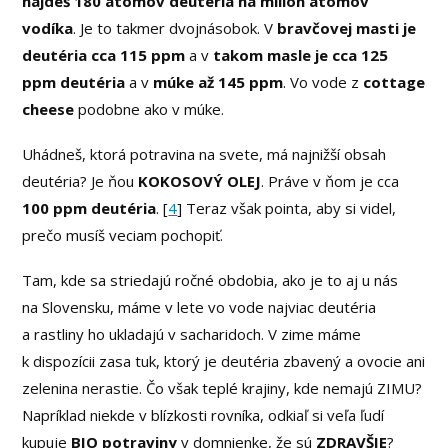
nájdeš 180 atómov deutéria na milión atómov
vodíka
. Je to takmer dvojnásobok. V
bravčovej masti je
deutéria cca 115 ppm
a v
takom masle je cca 125
ppm deutéria
a v
múke až 145 ppm
. Vo vode z
cottage
cheese
podobne ako v múke.
Uhádneš, ktorá potravina na svete, má najnižší obsah
deutéria? Je ňou
KOKOSOVÝ OLEJ
. Práve v ňom je cca
100 ppm deutéria
. [
4
] Teraz však pointa, aby si videl,
prečo musíš veciam pochopiť.
Tam, kde sa striedajú ročné obdobia, ako je to aj u nás
na Slovensku, máme v lete vo vode najviac deutéria
a rastliny ho ukladajú v sacharidoch. V zime máme
k dispozícii zasa tuk, ktorý je deutéria zbavený a ovocie ani
zelenina nerastie. Čo však teplé krajiny, kde nemajú ZIMU?
Napríklad niekde v blízkosti rovníka, odkiaľ si veľa ľudí
kupuje
BIO potraviny
v domnienke, že sú
ZDRAVŠIE
?