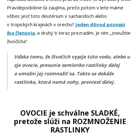
Pravdepodobne ťa zaujíma, prečo potom v lete máme
vôbec jesť toto deutérium v sacharidoch alebo
v tropických krajinách v orechu?
Jeden dôvod poznajú
iba členovia
, a druhý ti teraz prezradím. Je ním „zneužitie
živočícha“.
Vďaka tomu, že živočích vypije túto vodu, alebo u
zje ovocie, presunie semienko rastlinky ďalej
a umožní jej rozmnožiť sa. Takto sa dokáže
rastlinka, ktorá nemá nohy, preniesť ďalej.
OVOCIE je schválne SLADKÉ,
pretože slúži na ROZMNOŽENIE
RASTLINKY