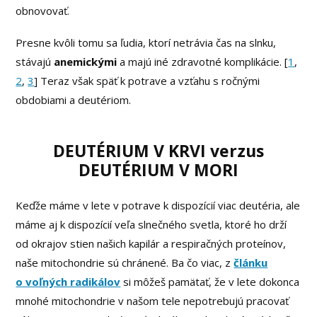
obnovovať.
Presne kvôli tomu sa ľudia, ktorí netrávia čas na slnku,
stávajú
anemickými
a majú iné zdravotné komplikácie. [
1
,
2
,
3
] Teraz však späť k potrave a vzťahu s ročnými
obdobiami a deutériom.
DEUTÉRIUM V KRVI verzus
DEUTÉRIUM V MORI
Keďže máme v lete v potrave k dispozícií viac deutéria, ale
máme aj k dispozícií veľa slnečného svetla, ktoré ho drží
od okrajov stien našich kapilár a respiračných proteínov,
naše mitochondrie sú chránené. Ba čo viac, z
článku
o voľných radikálov
si môžeš pamätať, že v lete dokonca
mnohé mitochondrie v našom tele nepotrebujú pracovať