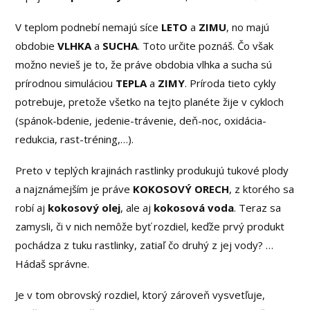
V teplom podnebí nemajú síce
LETO
a
ZIMU
, no majú
obdobie
VLHKA
a
SUCHA
. Toto určite poznáš. Čo však
možno nevieš je to, že práve obdobia vlhka a sucha sú
prírodnou simuláciou
TEPLA
a
ZIMY
. Príroda tieto cykly
potrebuje, pretože všetko na tejto planéte žije v cykloch
(spánok-bdenie, jedenie-trávenie, deň-noc, oxidácia-
redukcia, rast-tréning,…).
Preto v teplých krajinách rastlinky produkujú tukové plody
a najznámejším je práve
KOKOSOVÝ ORECH
, z ktorého sa
robí aj
kokosový olej
, ale aj
kokosová voda
. Teraz sa
zamysli, či v nich nemôže byť rozdiel, keďže prvý produkt
pochádza z tuku rastlinky, zatiaľ čo druhý z jej vody? …
Hádaš správne.
Je v tom obrovský rozdiel, ktorý zároveň vysvetľuje,