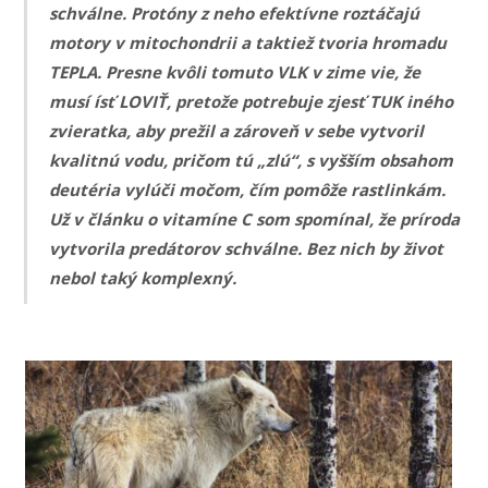
schválne. Protóny z neho efektívne roztáčajú
motory v mitochondrii a taktiež tvoria hromadu
TEPLA. Presne kvôli tomuto VLK v zime vie, že
musí ísť LOVIŤ, pretože potrebuje zjesť TUK iného
zvieratka, aby prežil a zároveň v sebe vytvoril
kvalitnú vodu, pričom tú „zlú“, s vyšším obsahom
deutéria vylúči močom, čím pomôže rastlinkám.
Už v článku o vitamíne C som spomínal, že príroda
vytvorila predátorov schválne. Bez nich by život
nebol taký komplexný.