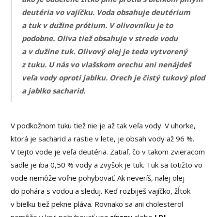
deutéria vo vajíčku. Voda obsahuje deutérium
a tuk v dužine prótium. V olivovníku je to
podobne. Oliva tiež obsahuje v strede vodu
a v dužine tuk. Olivový olej je teda vytvorený
z tuku. U nás vo vlašskom orechu ani nenájdeš
veľa vody oproti jablku. Orech je čistý tukový plod
a jablko sacharid.
V podkožnom tuku tiež nie je až tak veľa vody. V uhorke,
ktorá je sacharid a rastie v lete, je obsah vody až 96 %.
V tejto vode je veľa deutéria. Zatiaľ, čo v takom zvieracom
sadle je iba 0,50 % vody a zvyšok je tuk. Tuk sa totižto vo
vode nemôže voľne pohybovať. Ak neveríš, nalej olej
do pohára s vodou a sleduj. Keď rozbiješ vajíčko, žĺtok
v bielku tiež pekne pláva. Rovnako sa ani cholesterol
nemôže v krvi pohybovať vez
síranu
alebo
LDL
.