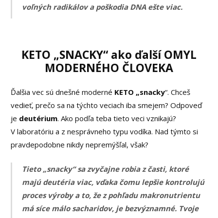
voľných radikálov a poškodia DNA ešte viac.
KETO „SNACKY“ ako ďalší OMYL
MODERNÉHO ČLOVEKA
Ďalšia vec sú dnešné moderné
KETO „snacky
“. Chceš
vedieť, prečo sa na týchto veciach iba smejem? Odpoveď
je
deutérium
. Ako podľa teba tieto veci vznikajú?
V laboratóriu a z nesprávneho typu vodíka. Nad týmto si
pravdepodobne nikdy nepremýšľal, však?
Tieto „snacky“ sa zvyčajne robia z časti, ktoré
majú deutéria viac, vďaka čomu lepšie kontrolujú
proces výroby a to, že z pohľadu makronutrientu
má síce málo sacharidov, je bezvýznamné. Tvoje