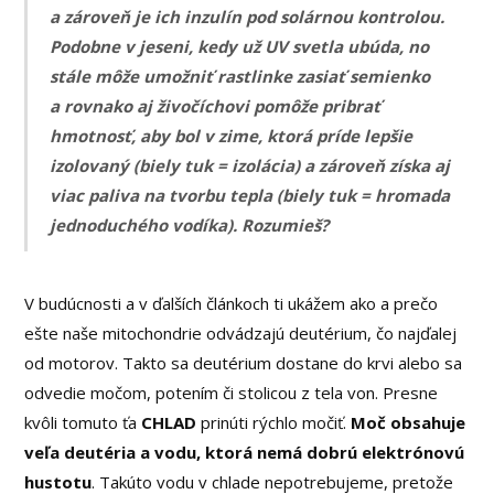
a zároveň je ich inzulín pod solárnou kontrolou.
Podobne v jeseni, kedy už UV svetla ubúda, no
stále môže umožniť rastlinke zasiať semienko
a rovnako aj živočíchovi pomôže pribrať
hmotnosť, aby bol v zime, ktorá príde lepšie
izolovaný (biely tuk = izolácia) a zároveň získa aj
viac paliva na tvorbu tepla (biely tuk = hromada
jednoduchého vodíka). Rozumieš?
V budúcnosti a v ďalších článkoch ti ukážem ako a prečo
ešte naše mitochondrie odvádzajú deutérium, čo najďalej
od motorov. Takto sa deutérium dostane do krvi alebo sa
odvedie močom, potením či stolicou z tela von. Presne
kvôli tomuto ťa
CHLAD
prinúti rýchlo močiť.
Moč obsahuje
veľa deutéria a vodu, ktorá nemá dobrú elektrónovú
hustotu
. Takúto vodu v chlade nepotrebujeme, pretože