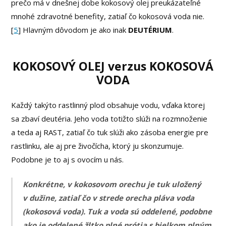
prečo má v dnešnej dobe kokosový olej preukázateľné
mnohé zdravotné benefity, zatiaľ čo kokosová voda nie.
[
5
] Hlavným dôvodom je ako inak
DEUTÉRIUM
.
KOKOSOVÝ OLEJ verzus KOKOSOVÁ
VODA
Každý takýto rastlinný plod obsahuje vodu, vďaka ktorej
sa zbaví deutéria. Jeho voda totižto slúži na rozmnoženie
a teda aj RAST, zatiaľ čo tuk slúži ako zásoba energie pre
rastlinku, ale aj pre živočícha, ktorý ju skonzumuje.
Podobne je to aj s ovocím u nás.
Konkrétne, v kokosovom orechu je tuk uložený
v dužine, zatiaľ čo v strede orecha pláva voda
(kokosová voda). Tuk a voda sú oddelené, podobne
ako je oddelené žltko plné prótia s bielkom plným