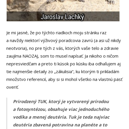
Je mi jasné, že po týchto riadkoch moju stránku raz
a navždy niektorí výživový poradcovia zavrú (a asi už nikdy
neotvoria), no pre tých z vás, ktorých vaše telo a zdravie
zaujíma NAOZAJ, som to musel napísať. Ja nikoho o ničom
nepresviedčam a preto ti kúsok po kúsku iba odhaľujem aj
tie najmenšie detaily zo „zákulisia“, ku ktorým ti prikladám
množstvo referencií, aby si si mohol všetko na vlastnú päsť
overiť.
Prirodzený TUK, ktorý je vytvorený prírodou
a fotosyntézou, obsahuje viac jednoduchého
vodíka a menej deutéria. Tuk je teda najviac
deutéria zbavená potravina na planéte a to