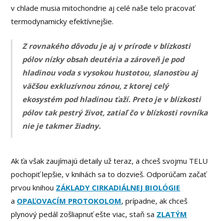
v chlade musia mitochondrie aj celé naše telo pracovať
termodynamicky efektívnejšie.
Z rovnakého dôvodu je aj v prírode v blízkosti
pólov nízky obsah deutéria a zároveň je pod
hladinou voda s vysokou hustotou, slanosťou aj
väčšou exkluzívnou zónou, z ktorej celý
ekosystém pod hladinou ťaží. Preto je v blízkosti
pólov tak pestrý život, zatiaľ čo v blízkosti rovníka
nie je takmer žiadny.
Ak ťa však zaujímajú detaily už teraz, a chceš svojmu TELU
pochopiť lepšie, v knihách sa to dozvieš. Odporúčam začať
prvou knihou
ZÁKLADY CIRKADIÁLNEJ BIOLÓGIE
a
OPAĽOVACÍM PROTOKOLOM
, prípadne, ak chceš
plynový pedál zošliapnuť ešte viac, staň sa
ZLATÝM