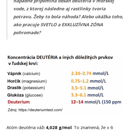
nápadne pripomína obsah deutéria v morskej
vode, z ktorej následne aj rastlinky tvoria
potravu. Žeby to bola náhoda? Alebo ukážka toho,
ako pracuje SVETLO a EXKLUZÍVNA ZÓNA
pohromade?
Atóm deutéria váži
4,028 g/mol
. To znamená, že v 6