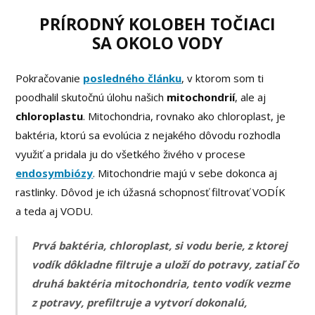
PRÍRODNÝ KOLOBEH TOČIACI
SA OKOLO VODY
Pokračovanie
posledného článku
, v ktorom som ti
poodhalil skutočnú úlohu našich
mitochondrií
, ale aj
chloroplastu
. Mitochondria, rovnako ako chloroplast, je
baktéria, ktorú sa evolúcia z nejakého dôvodu rozhodla
využiť a pridala ju do všetkého živého v procese
endosymbiózy
. Mitochondrie majú v sebe dokonca aj
rastlinky. Dôvod je ich úžasná schopnosť filtrovať VODÍK
a teda aj VODU.
Prvá baktéria, chloroplast, si vodu berie, z ktorej
vodík dôkladne filtruje a uloží do potravy, zatiaľ čo
druhá baktéria mitochondria, tento vodík vezme
z potravy, prefiltruje a vytvorí dokonalú,