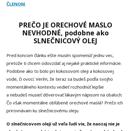
ČLENOM
.
PREČO JE ORECHOVÉ MASLO
NEVHODNÉ, podobne ako
SLNEČNICOVÝ OLEJ
Pred koncom článku ešte musím spomenúť jednu vec,
pretože ti chcem odovzdať aj nejaké praktické informácie.
Podobne ako to bolo pri kokosovom oleji a kokosovej
vode, či ovocí. Verím, že teraz sa budeš podľa svojho
momentálneho kontextu vedieť rozhodnúť lepšie
a nebudeš musieť dôverovať lákavým nápisom na obaloch.
Čo však momentálne obľúbené orechové maslá? Prečo ich
prirovnávam ku slnečnicovému oleju.
O slnečnicovom oleji už veľa ľudí vie, že naozaj nie je