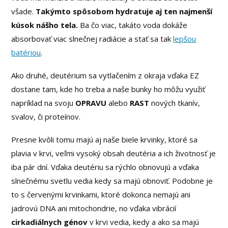
všade.
Takýmto spôsobom hydratuje aj ten najmenší
kúsok nášho tela.
Ba čo viac, takáto voda dokáže
absorbovať viac slnečnej radiácie a stať sa tak
lepšou
batériou
.
Ako druhé, deutérium sa vytlačením z okraja vďaka EZ
dostane tam, kde ho treba a naše bunky ho môžu využiť
napríklad na svoju
OPRAVU
alebo
RAST
nových tkanív,
svalov, či proteínov.
Presne kvôli tomu majú aj naše biele krvinky, ktoré sa
plavia v krvi, veľmi vysoký obsah deutéria a ich životnosť je
iba pár dní. Vďaka deutériu sa rýchlo obnovujú a vďaka
slnečnému svetlu vedia kedy sa majú obnoviť. Podobne je
to s červenými krvinkami, ktoré dokonca nemajú ani
jadrovú DNA ani mitochondrie, no vďaka vibrácií
cirkadiálnych génov
v krvi vedia, kedy a ako sa majú