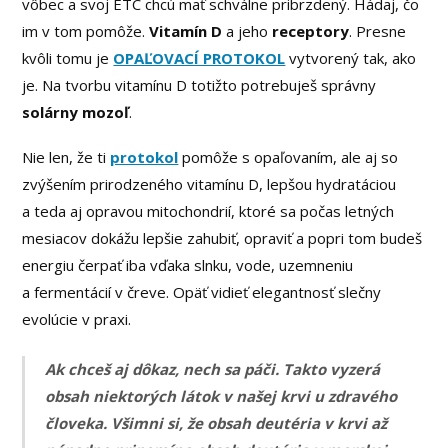
vôbec a svoj ETC chcú mať schválne pribrzdený. Hádaj, čo
im v tom pomôže.
Vitamín D
a jeho
receptory
. Presne
kvôli tomu je
OPAĽOVACÍ PROTOKOL
vytvorený tak, ako
je. Na tvorbu vitamínu D totižto potrebuješ správny
solárny mozoľ
.
Nie len, že ti
protokol
pomôže s opaľovaním, ale aj so
zvýšením prirodzeného vitamínu D, lepšou hydratáciou
a teda aj opravou mitochondrií, ktoré sa počas letných
mesiacov dokážu lepšie zahubiť, opraviť a popri tom budeš
energiu čerpať iba vďaka slnku, vode, uzemneniu
a fermentácií v čreve. Opäť vidieť elegantnosť slečny
evolúcie v praxi.
Ak chceš aj dôkaz, nech sa páči. Takto vyzerá
obsah niektorých látok v našej krvi u zdravého
človeka. Všimni si, že obsah deutéria v krvi až