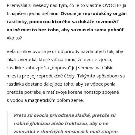
Premýšľal si niekedy nad tým, čo je to vlastne OVOCIE? Ja
ti napíšem jednu definíciu.
Ovocie je reprodukčný orgán
rastlinky, pomocou ktorého sa dokáže rozmnožiť
na iné miesto bez toho, aby sa musela sama pohnúť.
Ako to?
Veľa druhov ovocia je už od prírody navrhnutých tak, aby
lákali zvieratká, ktoré vďaka tomu, že ovocie zjedia,
rastlinke zabezpečia „dopravu“ jej semena na ďalšie
miesta pre jej reprodukčné účely. Takýmto spôsobom sa
rastlinka dostane ďalej bez toho, aby sa vôbec pohla,
pretože potrebuje mať svoje korene nonstop spojené
s vodou a magnetickým poľom zeme.
Preto sú ovocia prirodzene sladké, pretože sú
nabité glukózou alebo fruktózou, aby o ne
zvieratká v slnečných mesiacoch mali záujem