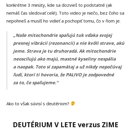
konkrétne 3 minúty, kde sa dozvieš to podstatné (ak
nemáš čas sledovať celé). Toto video je niečo, bez čoho sa
nepohneš a musíš ho vidieť a pochopiť tomu, čo v ňom je.
„Naše mitochondrie spaľujú tuk vďaka svojej
presnej vibrácií (rezonancii) a nie kvôli strave, akú
jeme. Strava je tu druhoradá. Ak mitochondrie
neoscilujú ako majú, mastné kyseliny nespália
a naopak. Toto si zapamätaj a už nikdy nepočúvaj
ľudí, ktorí ti hovoria, že PALIVO je zodpovedné
za to, čo spaľujeme.“
Ako to však súvisí s deutériom?
DEUTÉRIUM V LETE verzus ZIME