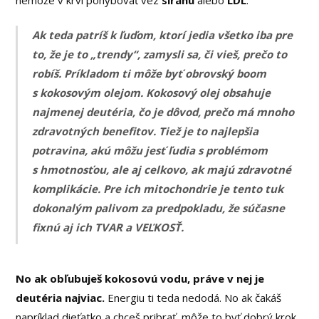
Ak teda patríš k ľuďom, ktorí jedia všetko iba pre
to, že je to „trendy“, zamysli sa, či vieš, prečo to
robíš. Príkladom ti môže byť obrovský boom
s kokosovým olejom. Kokosový olej obsahuje
najmenej deutéria, čo je dôvod, prečo má mnoho
zdravotných benefitov. Tiež je to najlepšia
potravina, akú môžu jesť ľudia s problémom
s hmotnosťou, ale aj celkovo, ak majú zdravotné
komplikácie. Pre ich mitochondrie je tento tuk
dokonalým palivom za predpokladu, že súčasne
fixnú aj ich TVAR a VEĽKOSŤ.
No ak obľubuješ kokosovú vodu, práve v nej je
deutéria najviac.
Energiu ti teda nedodá. No ak čakáš
napríklad dieťatko a chceš pribrať, môže to byť dobrý krok.