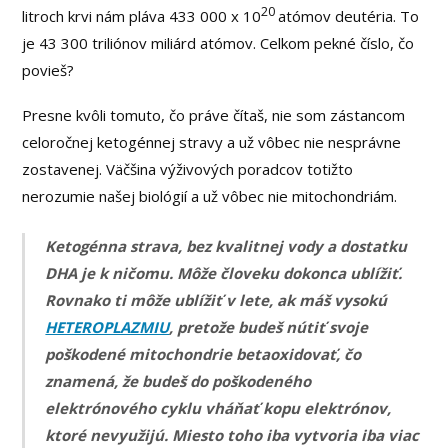
20
litroch krvi nám pláva 433 000 x 10
atómov deutéria. To
je 43 300 triliónov miliárd atómov. Celkom pekné číslo, čo
povieš?
Presne kvôli tomuto, čo práve čítaš, nie som zástancom
celoročnej ketogénnej stravy a už vôbec nie nesprávne
zostavenej. Väčšina výživových poradcov totižto
nerozumie našej biológií a už vôbec nie mitochondriám.
Ketogénna strava, bez kvalitnej vody a dostatku
DHA je k ničomu. Môže človeku dokonca ublížiť.
Rovnako ti môže ublížiť v lete, ak máš vysokú
HETEROPLAZMIU
, pretože budeš nútiť svoje
poškodené mitochondrie betaoxidovať, čo
znamená, že budeš do poškodeného
elektrónového cyklu vháňať kopu elektrónov,
ktoré nevyužijú. Miesto toho iba vytvoria iba viac