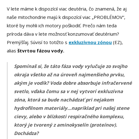
V lete máme k dispozícií viac deutéria, čo znamená, že aj
naše mitochondrie majú k dispozícií viac „PROBLÉMOV“,
ktoré by mohli ich motory poškodiť. Prečo nám teda
príroda dáva v lete možnosť konzumovať deutérium?
Premýšľaj. Súvisí to totižto s
exkluzívnou zónou
(EZ),
alias
štvrtou fázou vody.
Spomínaš si, že táto fáza vody vylučuje zo svojho
okraja všetko až na úroveň najmenšieho prvku,
akým je vodík? Voda dobre absorbuje infračervené
svetlo, vďaka čomu sa v nej vytvorí exkluzívna
zóna, ktorá sa bude nachádzať pri nejakom
hydrofilnom materiály…napríklad pri našej stene
cievy, alebo v blízkosti respiračného komplexu,
ktorý je tvorený z aminokyselín (proteínov).
Dochádza?