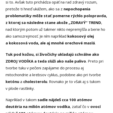
si to. Avšak tuto prichádza opäť na rad zdravý rozum,
pretože ti hneď ukážem, ako sa z
nepochopenia
problematiky môže stať pomerne rýchlo polopravda,
z ktorej sa následne stane akože „ZDRAVÝ“ TREND
,
nad ktorým potom už takmer nikto nepremýšľa a berie ho
ako samozrejmosť. Je ním napríklad
kokosový olej
a kokosová voda, ale aj mnohé orechové maslá
.
Tuk pod kožou, si živočíchy ukladajú schválne ako
ZDROJ VODÍKA a teda slúži ako naše palivo
. Preto pri
tvorbe tuku v pečeni zapájame do procesu aj
mitochondrie a krebsov cyklus, podobne ako pri tvorbe
ketónu
a
cholesterolu
. Rovnako je to však aj s tukom
v plode rastlinky.
Napríklad v takom
sadle nájdeš cca 100 atómov
deutéria na milión atómov vodíka
, zatiaľ čo v
ovocí