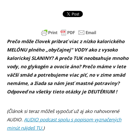
Prečo môže človek pribrať viac z nízko kalorického
MELÓNU plného „obyčajnej“ VODY ako z vysoko
kalorickej SLANINY? A prečo TUK neobsahuje mnoho
vody, no glykogén a ovocie áno? Prečo máme v lete
väčší smäd a potrebujeme viac piť, no v zime smäd
nemáme, a žiada sa nám jesť mastné potraviny?
Odpoveď na všetky tieto otázky je DEUTÉRIUM !
(Článok si teraz môžeš vypočuť už aj ako nahovorené
AUDIO.
AUDIO podcast spolu s popisom vyznačených
minút nájdeš TU.
)