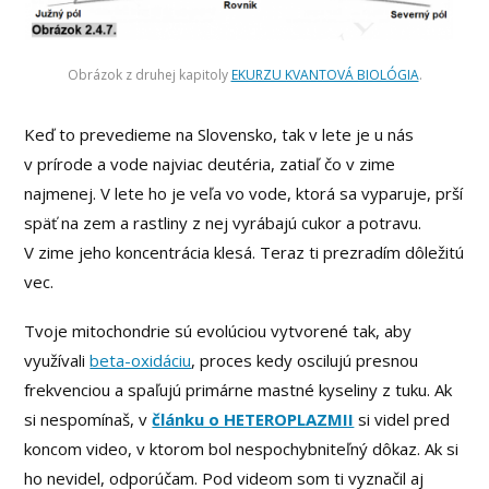
Obrázok z druhej kapitoly
EKURZU KVANTOVÁ BIOLÓGIA
.
Keď to prevedieme na Slovensko, tak v lete je u nás
v prírode a vode najviac deutéria, zatiaľ čo v zime
najmenej. V lete ho je veľa vo vode, ktorá sa vyparuje, prší
späť na zem a rastliny z nej vyrábajú cukor a potravu.
V zime jeho koncentrácia klesá. Teraz ti prezradím dôležitú
vec.
Tvoje mitochondrie sú evolúciou vytvorené tak, aby
využívali
beta-oxidáciu
, proces kedy oscilujú presnou
frekvenciou a spaľujú primárne mastné kyseliny z tuku. Ak
si nespomínaš, v
článku o HETEROPLAZMII
si videl pred
koncom video, v ktorom bol nespochybniteľný dôkaz. Ak si
ho nevidel, odporúčam. Pod videom som ti vyznačil aj