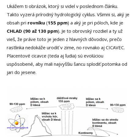
Ukážem ti obrázok, ktorý si videl v poslednom článku.
Takto vyzerá prírodný hydrologický cyklus. Všimni si, aký je
obsah pri
rovníku
(
155 ppm
) a aký je pri póloch, kde je
CHLAD
(90 až 130 ppm
). Je to obrovský rozdiel a ty už
vieš, že práve toto je jeden z hlavných dôvodov, prečo
rastlinka nedokáže urodiť v zime, no rovnako aj CICAVEC.
Placentové cicavce (teda aj ľudia) sú evolúciou
uspôsobené, aby mali najvyššiu šancu splodiť potomka od
jari do jesene.