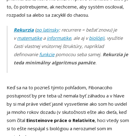
to, čo potrebujeme, ak nechceme, aby systém osciloval,
rozpadol sa alebo sa zacyklil do chaosu.
Rekurzia
(
po latinsky
: recurrere = bežať znovu) je
v
matematike
a
informatike
, ale aj v
biológii
, využitie
časti vlastnej vnútornej štruktúry, napríklad
definovanie
funkcie
pomocou seba samej.
Rekurzia je
teda minimálny algoritmus pamäte
.
Keď sa na to pozrieš týmto pohľadom, Fibonacciho
postupnosť by pre teba už nemala byť záhadou a v hlave
by si mal práve vidieť jasné vysvetlenie ako som ho uvidel
ja mnoho rokov dozadu (v skutočnosti ešte ako dieťa, keď
som čítal
Einsteinove práce o Relativite
, hoci vtedy som
si to ešte nespájal s biológiou a nerozumel som im