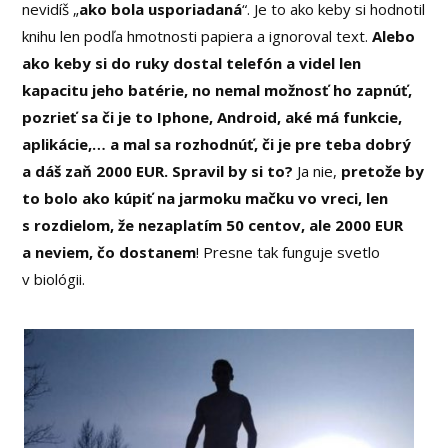
nevidíš „
ako bola usporiadaná
“. Je to ako keby si hodnotil
knihu len podľa hmotnosti papiera a ignoroval text.
Alebo
ako keby si do ruky dostal telefón a videl len
kapacitu jeho batérie, no nemal možnosť ho zapnúť,
pozrieť sa či je to Iphone, Android, aké má funkcie,
aplikácie,… a mal sa rozhodnúť, či je pre teba dobrý
a dáš zaň 2000 EUR. Spravil by si to?
Ja nie,
pretože by
to bolo ako kúpiť na jarmoku mačku vo vreci, len
s rozdielom, že nezaplatím 50 centov, ale 2000 EUR
a neviem, čo dostanem
! Presne tak funguje svetlo
v biológii.