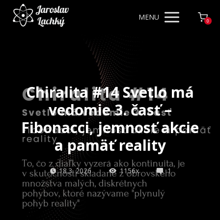
MENU
0
Chiralita #14 Svetlo má
vedomie 3. časť –
Fibonacci, jemnosť akcie
a pamäť reality
18.3. 2026
1156x
1