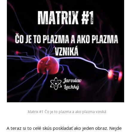
Matrix #1 Čo je to plazma a ako plazma vzniká
A teraz si to celé skús poskladať ako jeden obraz. Nejde