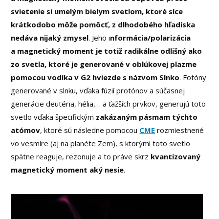
svietenie si umelým bielym svetlom, ktoré síce
krátkodobo môže pomôcť, z dlhodobého hľadiska
nedáva nijaký zmysel
. Jeho i
nformácia/polarizácia
a magnetický moment je totiž radikálne odlišný ako
zo svetla, ktoré je generované v oblúkovej plazme
pomocou vodíka v G2 hviezde s názvom Slnko
. Fotóny
generované v slnku, vďaka fúzií protónov a súčasnej
generácie deutéria, hélia,… a ťažších prvkov, generujú toto
svetlo vďaka špecifickým
zakázaným pásmam týchto
atómov
, ktoré sú následne pomocou
CME
rozmiestnené
vo vesmíre (aj na planéte Zem), s ktorými toto svetlo
spätne reaguje, rezonuje a to práve skrz
kvantizovaný
magnetický moment aký nesie
.