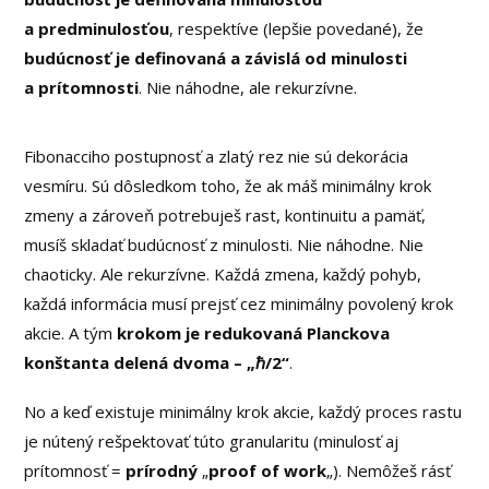
a predminulosťou
, respektíve (lepšie povedané), že
budúcnosť je definovaná a závislá od minulosti
a prítomnosti
. Nie náhodne, ale rekurzívne.
Fibonacciho postupnosť a zlatý rez nie sú dekorácia
vesmíru. Sú dôsledkom toho, že ak máš minimálny krok
zmeny a zároveň potrebuješ rast, kontinuitu a pamäť,
musíš skladať budúcnosť z minulosti. Nie náhodne. Nie
chaoticky. Ale rekurzívne. Každá zmena, každý pohyb,
každá informácia musí prejsť cez minimálny povolený krok
akcie. A tým
krokom je redukovaná Planckova
konštanta delená dvoma – „ℏ/2“
.
No a keď existuje minimálny krok akcie, každý proces rastu
je nútený rešpektovať túto granularitu (minulosť aj
prítomnosť =
prírodný
„
proof of work
„). Nemôžeš rásť