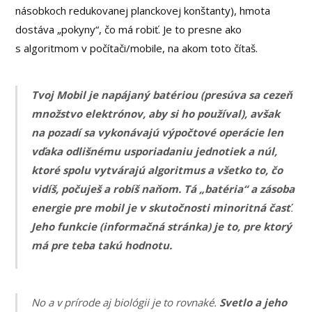
násobkoch redukovanej planckovej konštanty), hmota
dostáva „pokyny“, čo má robiť. Je to presne ako
s algoritmom v počítači/mobile, na akom toto čítaš.
Tvoj Mobil je napájaný batériou (presúva sa cezeň
množstvo elektrónov, aby si ho používal), avšak
na pozadí sa vykonávajú výpočtové operácie len
vďaka odlišnému usporiadaniu jednotiek a núl,
ktoré spolu vytvárajú algoritmus a všetko to, čo
vidíš, počuješ a robíš naňom. Tá „batéria“ a zásoba
energie pre mobil je v skutočnosti minoritná časť
.
Jeho funkcie (informačná stránka) je to, pre ktorý
má pre teba takú hodnotu.
No a v prírode aj biológii je to rovnaké.
Svetlo a jeho