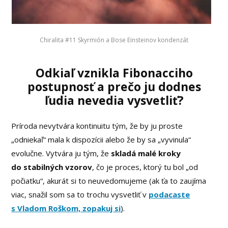
Chiralita #11 Skyrmión a Bose Einsteinov kondenzát
Odkiaľ vznikla Fibonacciho
postupnosť a prečo ju dodnes
ľudia nevedia vysvetliť?
Príroda nevytvára kontinuitu tým, že by ju proste
„odniekaľ“ mala k dispozícii alebo že by sa „vyvinula“
evolučne. Vytvára ju tým, že
skladá malé kroky
do stabilných vzorov
, čo je proces, ktorý tu bol „od
počiatku“, akurát si to neuvedomujeme (ak ťa to zaujíma
viac, snažil som sa to trochu vysvetliť v
podacaste
s Vladom Roškom, zopakuj si
).