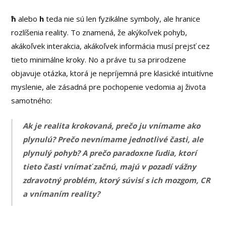
ħ
alebo
h
teda nie sú len fyzikálne symboly, ale hranice
rozlíšenia reality. To znamená, že akýkoľvek pohyb,
akákoľvek interakcia, akákoľvek informácia musí prejsť cez
tieto minimálne kroky. No a práve tu sa prirodzene
objavuje otázka, ktorá je nepríjemná pre klasické intuitívne
myslenie, ale zásadná pre pochopenie vedomia aj života
samotného:
Ak je realita krokovaná, prečo ju vnímame ako
plynulú? Prečo nevnímame jednotlivé časti, ale
plynulý pohyb? A prečo paradoxne ľudia, ktorí
tieto časti vnímať začnú, majú v pozadí vážny
zdravotný problém, ktorý súvisí s ich mozgom, CR
a vnímaním reality?