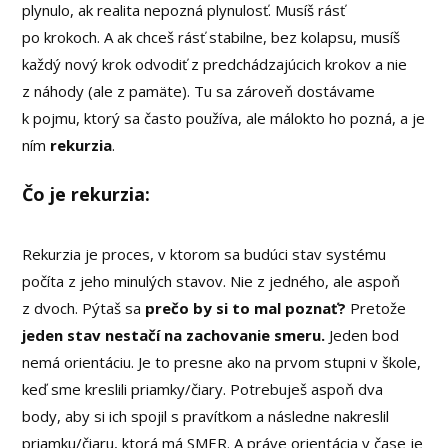
plynulo, ak realita nepozná plynulosť. Musíš rásť
po krokoch. A ak chceš rásť stabilne, bez kolapsu, musíš
každý nový krok odvodiť z predchádzajúcich krokov a nie
z náhody (ale z pamäte). Tu sa zároveň dostávame
k pojmu, ktorý sa často používa, ale málokto ho pozná, a je
ním
rekurzia
.
Čo je rekurzia:
Rekurzia je proces, v ktorom sa budúci stav systému
počíta z jeho minulých stavov. Nie z jedného, ale aspoň
z dvoch. Pýtaš sa
prečo by si to mal poznať?
Pretože
jeden stav nestačí na zachovanie smeru.
Jeden bod
nemá orientáciu. Je to presne ako na prvom stupni v škole,
keď sme kreslili priamky/čiary. Potrebuješ aspoň dva
body, aby si ich spojil s pravítkom a následne nakreslil
priamku/čiaru, ktorá má SMER. A práve orientácia v čase je