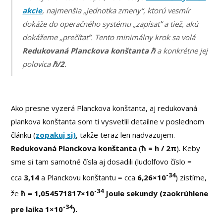
akcie
, najmenšia „jednotka zmeny“, ktorú vesmír
dokáže do operačného systému „zapísať“ a tiež, akú
dokážeme „prečítať“. Tento minimálny krok sa volá
Redukovaná Planckova konštanta ℏ
a konkrétne jej
polovica
ℏ/2
.
Ako presne vyzerá Planckova konštanta, aj redukovaná
plankova konštanta som ti vysvetlil detailne v poslednom
článku (
zopakuj si)
, takže teraz len nadväzujem.
Redukovaná Planckova konštanta
(
ħ = h / 2π
). Keby
sme si tam samotné čísla aj dosadili (ludolfovo číslo =
-34
cca
3,14
a Planckovu konštantu = cca
6,26×10
) zistíme,
-34
že
ħ = 1,054571817×10
Joule sekundy (zaokrúhlene
-34
pre laika 1×10
).