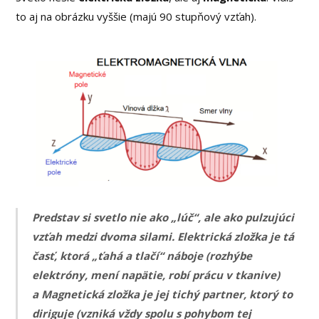
to aj na obrázku vyššie (majú 90 stupňový vzťah).
Predstav si svetlo nie ako „lúč“, ale ako pulzujúci
vzťah medzi dvoma silami. Elektrická zložka je tá
časť, ktorá „ťahá a tlačí“ náboje (rozhýbe
elektróny, mení napätie, robí prácu v tkanive)
a Magnetická zložka je jej tichý partner, ktorý to
diriguje (vzniká vždy spolu s pohybom tej