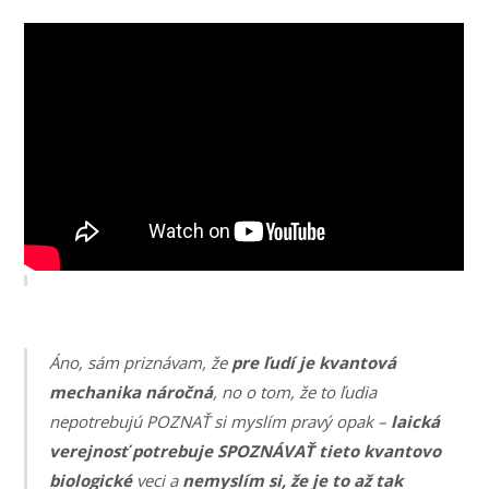
Áno, sám priznávam, že
pre ľudí je kvantová
mechanika náročná
, no o tom, že to ľudia
nepotrebujú POZNAŤ si myslím pravý opak –
laická
verejnosť potrebuje SPOZNÁVAŤ tieto kvantovo
biologické
veci a
nemyslím si, že je to až tak