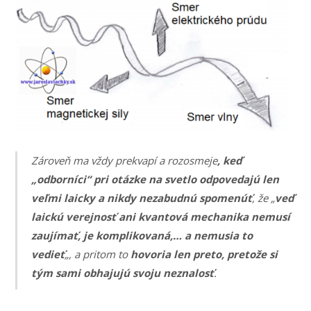
Zároveň ma vždy prekvapí a rozosmeje
, keď
„odborníci“ pri otázke na svetlo odpovedajú len
veľmi laicky a nikdy nezabudnú spomenúť
, že „
veď
laickú verejnosť ani kvantová mechanika nemusí
zaujímať, je komplikovaná,… a nemusia to
vedieť
„, a pritom to
hovoria len preto, pretože si
tým sami obhajujú svoju neznalosť
.