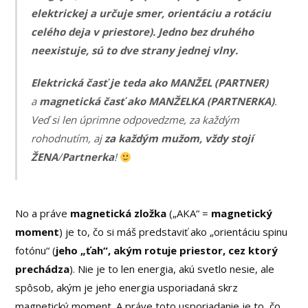
elektrickej a určuje smer, orientáciu a rotáciu
celého deja v priestore). Jedno bez druhého
neexistuje, sú to dve strany jednej vlny.
Elektrická časť je teda ako MANŽEL (PARTNER)
a
magnetická časť ako MANŽELKA (PARTNERKA)
.
Veď si len úprimne odpovedzme, za každým
rohodnutím, aj
za každým mužom, vždy stojí
ŽENA
/
Partnerka
!
No a práve
magnetická zložka
(„AKA“ =
magnetický
moment
) je to, čo si máš predstaviť ako „orientáciu spinu
fotónu“ (
jeho „ťah“, akým rotuje priestor, cez ktorý
prechádza
). Nie je to len energia, akú svetlo nesie, ale
spôsob, akým je jeho energia usporiadaná skrz
magnetický moment. A práve toto usporiadanie je to, čo