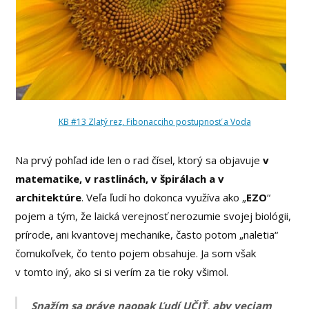
KB #13 Zlatý rez, Fibonacciho postupnosť a Voda
Na prvý pohľad ide len o rad čísel, ktorý sa objavuje
v
matematike, v rastlinách, v špirálach a v
architektúre
. Veľa ľudí ho dokonca využíva ako „
EZO
“
pojem a tým, že laická verejnosť nerozumie svojej biológii,
prírode, ani kvantovej mechanike, často potom „naletia“
čomukoľvek, čo tento pojem obsahuje. Ja som však
v tomto iný, ako si si verím za tie roky všimol.
Snažím
sa práve naopak Ľudí UČIŤ, aby veciam