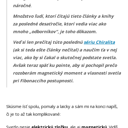
náročné
.
Množstvo ľudí, ktorí čítajú tieto články a knihy
za posledné desaťročie, ktorí vedia viac ako
mnoho „odborníkov“, je toho dôkazom.
Veď si len prečítaj túto poslednú
sériu Chiralita
(ak si teda ešte články nečítal) a naučím ťa v nej
viac, ako by si čakal o skutočnej podstate svetla.
Avšak teraz späť ku pointe, aby si pochopil prečo
rozoberám magnetický moment a vlasnosti svetla
pri Fibonacciho postupnosti.
Skúsme ísť spolu, pomaly a laicky a sám mi na konci napíš,
či je to až tak komplikované:
Svetlo nesie
elektrickú zložku
, ale aj
magnetickú
. Vidíš