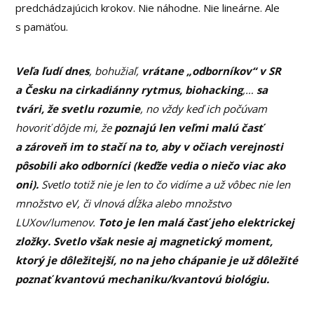
predchádzajúcich krokov. Nie náhodne. Nie lineárne. Ale
s pamäťou.
Veľa ľudí dnes
, bohužiaľ,
vrátane „odborníkov“ v SR
a Česku na cirkadiánny rytmus, biohacking
,…
sa
tvári, že svetlu rozumie
, no vždy keď ich počúvam
hovoriť dôjde mi, že
poznajú len veľmi malú časť
a zároveň im to stačí na to, aby v očiach verejnosti
pôsobili ako odborníci (keďže vedia o niečo viac ako
oni).
Svetlo totiž nie je len to čo vidíme a už vôbec nie len
množstvo eV, či vlnová dĺžka alebo množstvo
LUXov/lumenov.
Toto je len malá časť jeho elektrickej
zložky. Svetlo však nesie aj magnetický moment,
ktorý je dôležitejší, no na jeho chápanie je už dôležité
poznať kvantovú mechaniku/kvantovú biológiu.