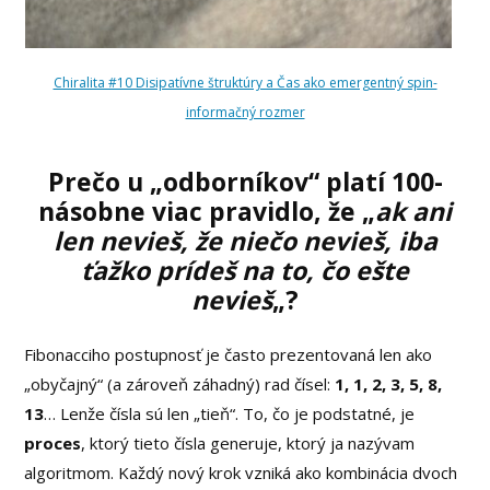
Chiralita #10 Disipatívne štruktúry a Čas ako emergentný spin-
informačný rozmer
Prečo u „odborníkov“ platí 100-
násobne viac pravidlo, že „
ak ani
len nevieš, že niečo nevieš, iba
ťažko prídeš na to, čo ešte
nevieš
„?
Fibonacciho postupnosť je často prezentovaná len ako
„obyčajný“ (a zároveň záhadný) rad čísel:
1, 1, 2, 3, 5, 8,
13
… Lenže čísla sú len „tieň“. To, čo je podstatné, je
proces
, ktorý tieto čísla generuje, ktorý ja nazývam
algoritmom. Každý nový krok vzniká ako kombinácia dvoch