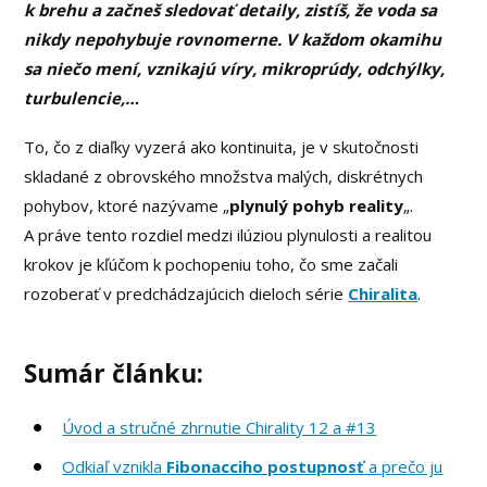
k brehu a začneš sledovať detaily, zistíš, že voda sa
nikdy nepohybuje rovnomerne. V každom okamihu
sa niečo mení, vznikajú víry, mikroprúdy, odchýlky,
turbulencie,…
To, čo z diaľky vyzerá ako kontinuita, je v skutočnosti
skladané z obrovského množstva malých, diskrétnych
pohybov, ktoré nazývame „
plynulý pohyb reality
„.
A práve tento rozdiel medzi ilúziou plynulosti a realitou
krokov je kľúčom k pochopeniu toho, čo sme začali
rozoberať v predchádzajúcich dieloch série
Chiralita
.
Sumár článku:
Úvod a stručné zhrnutie Chirality 12 a #13
Odkiaľ vznikla
Fibonacciho postupnosť
a prečo ju