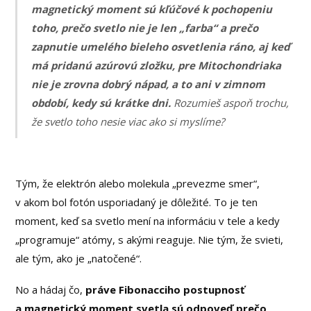
magnetický moment sú kľúčové k pochopeniu
toho, prečo svetlo nie je len „farba“ a prečo
zapnutie umelého bieleho osvetlenia ráno, aj keď
má pridanú azúrovú zložku, pre Mitochondriaka
nie je zrovna dobrý nápad, a to ani v zimnom
období, kedy sú krátke dni.
Rozumieš aspoň trochu,
že svetlo toho nesie viac ako si myslíme?
Tým, že elektrón alebo molekula „prevezme smer“,
v akom bol fotón usporiadaný je dôležité. To je ten
moment, keď sa svetlo mení na informáciu v tele a kedy
„programuje“ atómy, s akými reaguje. Nie tým, že svieti,
ale tým, ako je „natočené“.
No a hádaj čo,
práve Fibonacciho postupnosť
a magnetický moment svetla sú odpoveď prečo