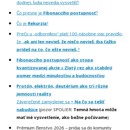
dodnes ľudia nevedia vysvetliť?
Čo presne je
Fibonacciho postupnosť
?
Čo je
Rekurzia
?
Prečo u „odborníkov“ platí 100-násobne viac pravidlo,
že „
ak ani len nevieš, že niečo nevieš, iba ťažko
prídeš na to, čo ešte nevieš
„?
Fibonacciho postupnosť ako stopa
kvantizovanej akcie
a
Zlatý rez ako stabilný
pomer medzi minulosťou a budúcnosťou
Protón, elektrón, deutérium ako tri rôzne
jemnosti reality
Záverečené zamyslenie sa +
Na čo sa tešiť
nabudúce
(pozor SPOLIER:
Temná hmota môže
mať iné vysvetlenie, ako bežne počúvame
)
Prémium členstvo 2026 – pridaj sa do komunity