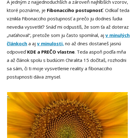
A jedným z najjednoduchších a zároveň najhlbších vzorov,
ktoré poznáme, je
Fibonacciho postupnosť
. Odkiaľ teda
vznikla Fibonacciho postupnosť a prečo ju dodnes ľudia
nevedia vysvetliť? Snáď mi odpustíš, že som ťa až doteraz
„naťahoval“, pretože som ju často spomínal, aj
v minulých
článkoch
a aj
v minulosti,
no až dnes dostaneš jasnú
odpoveď
KDE a PREČO vlastne
. Teda aspoň podľa mňa
a až článok spolu s budúcim Chiralita 15 dočítaš, rozhodni
sa sám, či ti moje vysvetlenie reality a fibonacciho
postupnosti dáva zmysel.