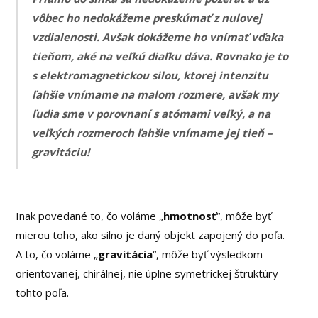
vôbec ho nedokážeme preskúmať z nulovej
vzdialenosti. Avšak dokážeme ho vnímať vďaka
tieňom, aké na veľkú diaľku dáva. Rovnako je to
s elektromagnetickou silou, ktorej intenzitu
ľahšie vnímame na malom rozmere, avšak my
ľudia sme v porovnaní s atómami veľký, a na
veľkých rozmeroch ľahšie vnímame jej tieň –
gravitáciu!
Inak povedané to, čo voláme „
hmotnosť
“, môže byť
mierou toho, ako silno je daný objekt zapojený do poľa.
A to, čo voláme „
gravitácia
“, môže byť výsledkom
orientovanej, chirálnej, nie úplne symetrickej štruktúry
tohto poľa.