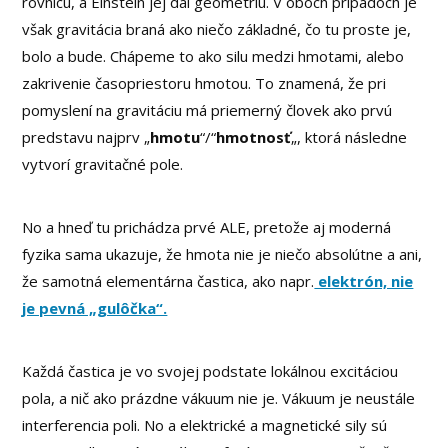
rovnicu, a Einstein jej dal geometriu. V oboch prípadoch je
však gravitácia braná ako niečo základné, čo tu proste je,
bolo a bude. Chápeme to ako silu medzi hmotami, alebo
zakrivenie časopriestoru hmotou. To znamená, že pri
pomyslení na gravitáciu má priemerný človek ako prvú
predstavu najprv „
hmotu
“/“
hmotnosť
„, ktorá následne
vytvorí gravitačné pole.
No a hneď tu prichádza prvé ALE, pretože aj moderná
fyzika sama ukazuje, že hmota nie je niečo absolútne a ani,
že samotná elementárna častica, ako napr.
elektrón, nie
je pevná „gulôčka“.
Každá častica je vo svojej podstate lokálnou excitáciou
pola, a nič ako prázdne vákuum nie je. Vákuum je neustále
interferencia poli. No a elektrické a magnetické sily sú