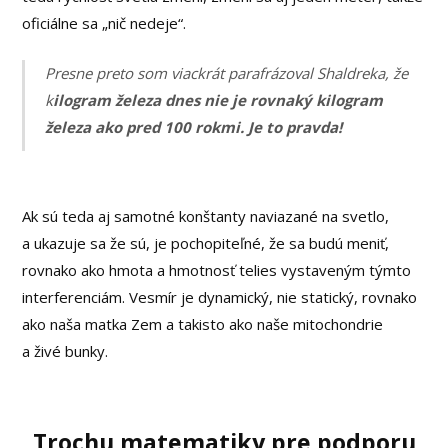
oficiálne sa „nič nedeje“.
Presne preto som viackrát parafrázoval Shaldreka, že
k
ilogram železa dnes nie je rovnaký kilogram
železa ako pred 100 rokmi. Je to pravda!
Ak sú teda aj samotné konštanty naviazané na svetlo,
a ukazuje sa že sú, je pochopiteľné, že sa budú meniť,
rovnako ako hmota a hmotnosť telies vystaveným týmto
interferenciám. Vesmír je dynamický, nie statický, rovnako
ako naša matka Zem a takisto ako naše mitochondrie
a živé bunky.
Trochu matematiky pre podporu