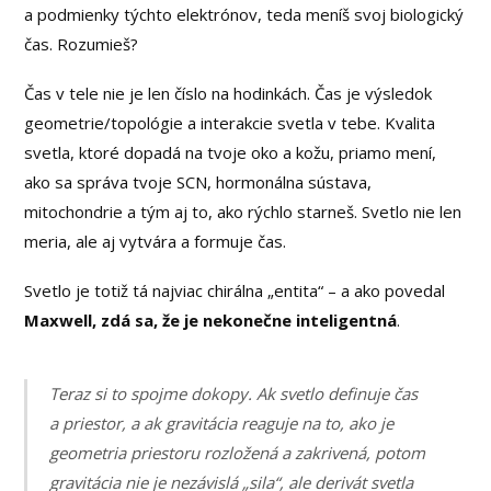
a podmienky týchto elektrónov, teda meníš svoj biologický
čas. Rozumieš?
Čas v tele nie je len číslo na hodinkách. Čas je výsledok
geometrie/topológie a interakcie svetla v tebe. Kvalita
svetla, ktoré dopadá na tvoje oko a kožu, priamo mení,
ako sa správa tvoje SCN, hormonálna sústava,
mitochondrie a tým aj to, ako rýchlo starneš. Svetlo nie len
meria, ale aj vytvára a formuje čas.
Svetlo je totiž tá najviac chirálna „entita“ – a ako povedal
Maxwell, zdá sa, že je nekonečne inteligentná
.
Teraz si to spojme dokopy. Ak svetlo definuje čas
a priestor, a ak gravitácia reaguje na to, ako je
geometria priestoru rozložená a zakrivená, potom
gravitácia nie je nezávislá „sila“, ale derivát svetla