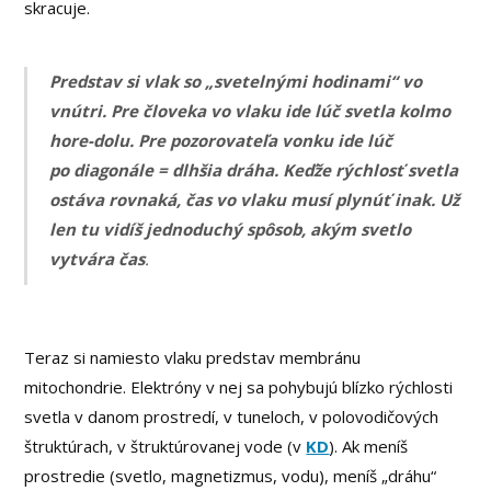
skracuje.
Predstav si vlak so „svetelnými hodinami“ vo
vnútri. Pre človeka vo vlaku ide lúč svetla kolmo
hore-dolu. Pre pozorovateľa vonku ide lúč
po diagonále = dlhšia dráha. Keďže rýchlosť svetla
ostáva rovnaká, čas vo vlaku musí plynúť inak. Už
len tu vidíš jednoduchý spôsob, akým svetlo
vytvára čas
.
Teraz si namiesto vlaku predstav membránu
mitochondrie. Elektróny v nej sa pohybujú blízko rýchlosti
svetla v danom prostredí, v tuneloch, v polovodičových
štruktúrach, v štruktúrovanej vode (v
KD
). Ak meníš
prostredie (svetlo, magnetizmus, vodu), meníš „dráhu“