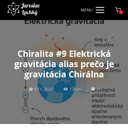
MENU
0
Chiralita #9 Elektrická
gravitácia alias prečo je
gravitácia Chirálna
9.11. 2025
1304x
0