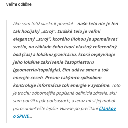
veľmi odlišne.
Ako som totiž viackrát povedal –
naše telo nie je len
tak hocijaký „stroj“
.
Ľudské telo je veľmi
elegantný „stroj“, ktorého úlohou je spomaľovať
svetlo, na základe čoho tvorí vlastný referenčný
bod (čas) a lokálnu gravitáciu, ktorá ovplyvňuje
jeho lokálne zakrivenie časopriestoru
(geometria/topológia), čím udáva smer a tok
energie cezeň
.
Presne takýmto spôsobom
kontroluje informácia tok energie v systéme
. Toto
je trochu odbornejšie popísaná definícia zdravia, akú
som použil v pár podcastoch, a teraz mi si jej mohol
porozumieť ešte lepšie. Hlavne po prečítaní
článkov
o SPINE
…