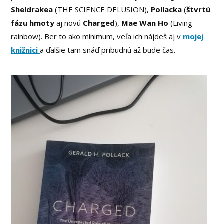
Sheldrakea
(THE SCIENCE DELUSION),
Pollacka
(
štvrtú
fázu hmoty
aj novú
Charged
),
Mae Wan Ho
(Living
rainbow). Ber to ako minimum, veľa ich nájdeš aj v
mojej
knižnici
a ďalšie tam snáď pribudnú až bude čas.