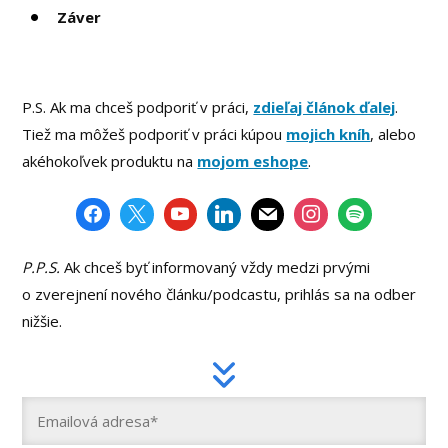
Záver
P.S. Ak ma chceš podporiť v práci,
zdieľaj článok ďalej
.
Tiež ma môžeš podporiť v práci kúpou
mojich kníh
, alebo
akéhokoľvek produktu na
mojom eshope
.
P.P.S.
Ak chceš byť informovaný vždy medzi prvými
o zverejnení nového článku/podcastu, prihlás sa na odber
nižšie.