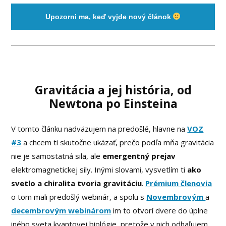
Upozorni ma, keď vyjde nový článok
Gravitácia
a jej história, od
Newtona
po
Einsteina
V tomto článku nadväzujem na predošlé, hlavne na
VOZ
#3
a chcem ti skutočne ukázať, prečo podľa mňa gravitácia
nie je samostatná sila, ale
emergentný prejav
elektromagnetickej sily. Inými slovami, vysvetlím ti
ako
svetlo a chiralita tvoria gravitáciu
.
Prémium členovia
o tom mali predošlý webinár, a spolu s
Novembrovým
a
decembrovým webinárom
im to otvorí dvere do úplne
iného sveta kvantovej biológie, pretože v nich odhaľujem