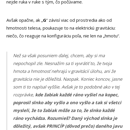
nejde ruka v ruke s tým, čo počúvame.
Avšak opačne, ak „
G
“ závisí viac od prostredia ako od
hmotnosti telesa, poukazuje to na elektrickú gravitáciu:
niečo, čo reaguje na konfiguráciu poľa, nie len na „hmotu“.
Než sa však posuniem ďalej, chcem, aby si ma
nepochopil zle. Nesnažím sa ti vyvrátiť to, že tvoja
hmota a hmotnosť nehrajú v gravitácií úlohu, ani že
gravitácia nie je dôležitá. Naopak. Koniec koncov, jasne
som ti to napísal vyššie. Avšak je to podobné ako v tej
rozprávke,
kde žabiak každé ráno vyšiel na kopec,
poprosil slnko aby vyšlo a ono vyšlo a tak si všetci
mysleli, že to žabiak môže za to, že slnko každé
ráno vychádza. Rozumieš? Daný východ slnka je
dôležitý, avšak PRINCÍP (dôvod prečo) daného javu