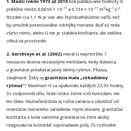
1. Medzi rokmi 1973 až 2010
boli publikované hodnoty G
približne medzi 6.6659 × 10⁻¹¹ a 6.734 × 10⁻¹¹ m³·kg⁻¹·s⁻².
Rozdiel cca 1,1 % je viac ako štyridsaťnásobne väčší, než
by umožnili potencionálne odchýlky merania. Buď sú teda
všetci mimo, alebo G nie je stabilná konštanta, ale veličina
citlivá na prostredie.
2. Gershteyn et al. (2002)
meral G nepretržite 7
mesiacov dvoma nezávislými metódami, kedy dokonca
u gravitácie preukázal jasný denný rytmus. Pfuuuu,
zaujímavé. Žeby aj
gravitácia mala „cirkadiánny
rytmus“
? Maximum G sa opakovalo každých 23,93 hodiny,
čo zodpovedá dňu, teda rotácii Zeme voči hviezdam, nie
len Slnku. Naznačená bola aj ročná variácia a závislosť od
orientácie meracieho zariadenia. Inými slovami, gravitačná
konštanta a teda samotná gravitácia na Zemi akoby
reagovala na kozmické usporiadanie poľa, čo rozhodne