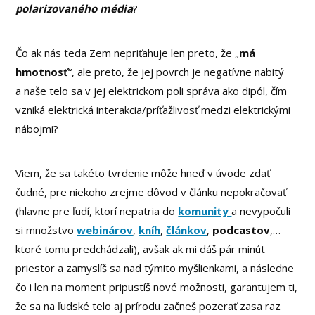
polarizovaného média
?
Čo ak nás teda Zem nepriťahuje len preto, že „
má
hmotnosť
“, ale preto, že jej povrch je negatívne nabitý
a naše telo sa v jej elektrickom poli správa ako dipól, čím
vzniká elektrická interakcia/príťažlivosť medzi elektrickými
nábojmi?
Viem, že sa takéto tvrdenie môže hneď v úvode zdať
čudné, pre niekoho zrejme dôvod v článku nepokračovať
(hlavne pre ľudí, ktorí nepatria do
komunity
a nevypočuli
si množstvo
webinárov
,
kníh
,
článkov
,
podcastov
,…
ktoré tomu predchádzali), avšak ak mi dáš pár minút
priestor a zamyslíš sa nad týmito myšlienkami, a následne
čo i len na moment pripustíš nové možnosti, garantujem ti,
že sa na ľudské telo aj prírodu začneš pozerať zasa raz