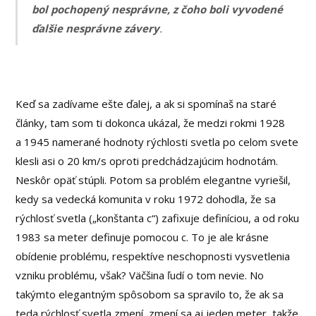
bol pochopený nesprávne, z čoho boli vyvodené
ďalšie nesprávne závery
.
Keď sa zadívame ešte ďalej, a ak si spomínaš na staré
články, tam som ti dokonca ukázal, že medzi rokmi 1928
a 1945 namerané hodnoty rýchlosti svetla po celom svete
klesli asi o 20 km/s oproti predchádzajúcim hodnotám.
Neskôr opäť stúpli. Potom sa problém elegantne vyriešil,
kedy sa vedecká komunita v roku 1972 dohodla, že sa
rýchlosť svetla („konštanta c“) zafixuje definíciou, a od roku
1983 sa meter definuje pomocou c. To je ale krásne
obídenie problému, respektíve neschopnosti vysvetlenia
vzniku problému, však? Väčšina ľudí o tom nevie. No
takýmto elegantným spôsobom sa spravilo to, že ak sa
teda rýchlosť svetla zmení, zmení sa aj jeden meter, takže