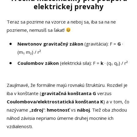
elektrickej prevahy
Teraz sa pozrime na vzorce a neboj sa, iba sa na ne
pozrieme, nemusíš sa ľakať!
Newtonov gravitačný zákon
(gravitácia): F =
G
·
(m₁ m₂) / r²
Coulombov zákon
(elektrická sila): F =
k
· (q₁ q₂) / r²
Zaujímavé, že formálne majú rovnakú štruktúru. Rozdiel je
iba v konštante (
gravitačná konštanta G
verzus
Coulombova/elektrostatická konštanta K
) a v tom, čo
nazývame „
zdroj
“:
hmotnosť
vs
náboj
. Tiež oba zhodou
náhod závisia nepriamo úmerne druhej mocnine ich
vzdialenosti.