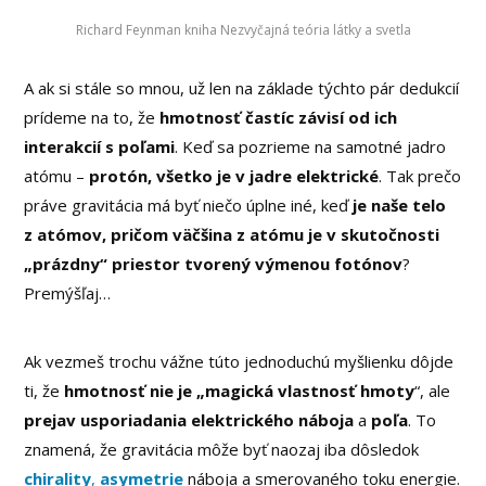
Richard Feynman kniha Nezvyčajná teória látky a svetla
A ak si stále so mnou, už len na základe týchto pár dedukcií
prídeme na to, že
hmotnosť častíc závisí od ich
interakcií s poľami
. Keď sa pozrieme na samotné jadro
atómu –
protón, všetko je v jadre elektrické
. Tak prečo
práve gravitácia má byť niečo úplne iné, keď
je naše telo
z atómov, pričom väčšina z atómu je v skutočnosti
„prázdny“ priestor tvorený výmenou fotónov
?
Premýšľaj…
Ak vezmeš trochu vážne túto jednoduchú myšlienku dôjde
ti, že
hmotnosť nie je „magická vlastnosť hmoty
“, ale
prejav usporiadania elektrického náboja
a
poľa
. To
znamená, že gravitácia môže byť naozaj iba dôsledok
chirality
,
asymetrie
náboja a smerovaného toku energie.