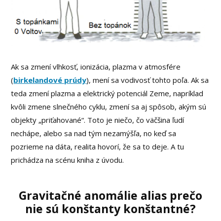
Ak sa zmení vlhkosť, ionizácia, plazma v atmosfére
(
birkelandové prúdy
), mení sa vodivosť tohto poľa. Ak sa
teda zmení plazma a elektrický potenciál Zeme, napríklad
kvôli zmene slnečného cyklu, zmení sa aj spôsob, akým sú
objekty „priťahované“. Toto je niečo, čo väčšina ľudí
nechápe, alebo sa nad tým nezamýšľa, no keď sa
pozrieme na dáta, realita hovorí, že sa to deje. A tu
prichádza na scénu kniha z úvodu.
Gravitačné anomálie alias prečo
nie sú konštanty konštantné?