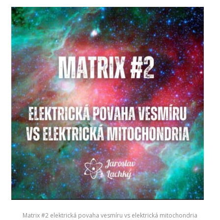
Matrix #2 elektrická povaha vesmíru vs elektrická mitochondria