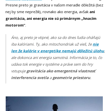
Presne preto je gravitácia v našom meradle dôležitá (bez
nej by sme neprežili), rovnako ako energia, avšak
ani
gravitácia, ani energia nie sú primárnym „hnacím
motorom“
.
Áno, aj preto je vtipné, ako sa do dnes ľudia oháňajú
iba kalóriami. Ty, ako mitochondriak už vieš, že
nie
len že kalórie v energetike nemajú dôležitú úlohu
,
ale dokonca ani energia samotná. Informácia je to, čo
udáva tok energie v systéme a práve sem do hry
vstupuje
gravitácia ako emergentná vlastnosť
interferencia svetla
a
geometrie priestoru
.