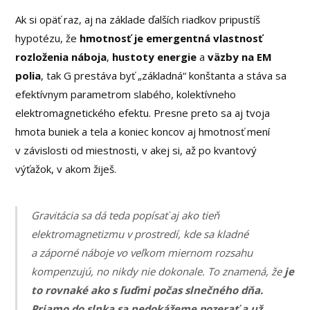
Ak si opäť raz, aj na základe ďalších riadkov pripustíš
hypotézu, že
hmotnosť je emergentná vlastnosť
rozloženia náboja
,
hustoty energie
a
väzby na EM
polia
, tak G prestáva byť „základná“ konštanta a stáva sa
efektívnym parametrom slabého, kolektívneho
elektromagnetického efektu. Presne preto sa aj tvoja
hmota buniek a tela a koniec koncov aj hmotnosť mení
v závislosti od miestnosti, v akej si, až po kvantový
výťažok, v akom žiješ.
Gravitácia sa dá teda popísať aj ako tieň
elektromagnetizmu v prostredí, kde sa kladné
a záporné náboje vo veľkom miernom rozsahu
kompenzujú, no nikdy nie dokonale. To znamená, že
je
to rovnaké ako s ľuďmi počas slnečného dňa.
Priamo do slnka sa nedokážeme pozerať a už