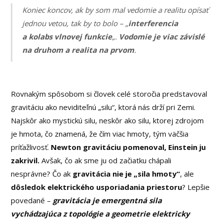
Koniec koncov, ak by som mal vedomie a realitu opísať
jednou vetou, tak by to bolo – „
interferencia
a kolabs vlnovej funkcie
„.
Vodomie je viac závislé
na druhom a realita na prvom
.
Rovnakým spôsobom si človek celé storočia predstavoval
gravitáciu ako neviditeľnú „silu“, ktorá nás drží pri Zemi.
Najskôr ako mystickú silu, neskôr ako silu, ktorej zdrojom
je hmota, čo znamená, že čím viac hmoty, tým väčšia
príťažlivosť.
Newton gravitáciu pomenoval, Einstein ju
zakrivil.
Avšak, čo ak sme ju od začiatku chápali
nesprávne? Čo ak
gravitácia nie je „sila hmoty“
, ale
dôsledok elektrického usporiadania priestoru
? Lepšie
povedané –
gravitácia je emergentná sila
vychádzajúca z topológie a geometrie elektricky