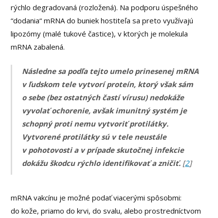
rýchlo degradovaná (rozložená). Na podporu úspešného
“dodania“ mRNA do buniek hostiteľa sa preto využívajú
lipozómy (malé tukové častice), v ktorých je molekula
mRNA zabalená.
Následne sa podľa tejto umelo prinesenej mRNA
v ľudskom tele vytvorí proteín, ktorý však sám
o sebe (bez ostatných častí vírusu) nedokáže
vyvolať ochorenie, avšak imunitný systém je
schopný proti nemu vytvoriť protilátky.
Vytvorené protilátky sú v tele neustále
v pohotovosti a v prípade skutočnej infekcie
dokážu škodcu rýchlo identifikovať a zničiť.
[
2
]
mRNA vakcínu je možné podať viacerými spôsobmi:
do kože, priamo do krvi, do svalu, alebo prostredníctvom