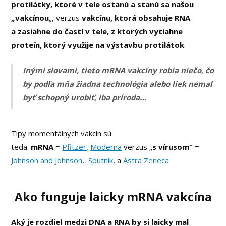
protilátky, ktoré v tele ostanú a stanú sa našou
„vakcínou
„, verzus
vakcínu, ktorá obsahuje RNA
a zasiahne do častí v tele, z ktorých vytiahne
proteín, ktorý využije na výstavbu protilátok
.
Inými slovami, tieto mRNA vakcíny robia niečo, čo
by podľa mňa žiadna technológia alebo liek nemal
byť schopný urobiť, iba príroda…
Tipy momentálnych vakcín sú
teda:
mRNA
=
Pfitzer
,
Moderna
verzus „
s
vírusom“
=
Johnson and Johnson
,
Sputnik
, a
Astra Zeneca
Ako funguje laicky mRNA vakcína
Aký je rozdiel medzi DNA a RNA by si laicky mal