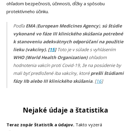
ohľadom bezpečnosti, účinnosti, dĺžky a spôsobu
protektívneho účinku.
Podľa
EMA
(
European Medicines Agency
),
sú
štúdie
vykonané vo fáze III klinického skúšania potrebné
k stanoveniu adekvátnych odporúčaní na použitie
lieku (vakcíny). [
15
]
Toto je v súlade s vyhlásením
WHO (World Health Organization)
ohľadom
hodnotenia vakcín proti Covid-19, že na posúdenie by
mali byť predložené iba vakcíny, ktoré
prešli štúdiami
fázy IIb alebo III klinického skúšania
. [
16
]
Nejaké údaje a štatistika
Teraz zopár štatistík a údajov.
Takto vyzerá