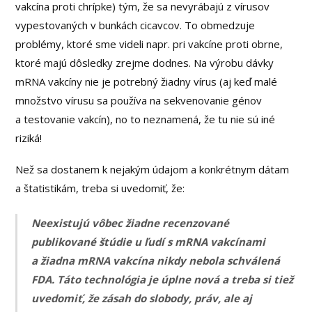
vakcína proti chrípke) tým, že sa nevyrábajú z vírusov
vypestovaných v bunkách cicavcov. To obmedzuje
problémy, ktoré sme videli napr. pri vakcíne proti obrne,
ktoré majú dôsledky zrejme dodnes. Na výrobu dávky
mRNA vakcíny nie je potrebný žiadny vírus (aj keď malé
množstvo vírusu sa používa na sekvenovanie génov
a testovanie vakcín), no to neznamená, že tu nie sú iné
riziká!
Než sa dostanem k nejakým údajom a konkrétnym dátam
a štatistikám, treba si uvedomiť, že:
Neexistujú vôbec žiadne recenzované
publikované štúdie u ľudí s mRNA vakcínami
a žiadna mRNA vakcína nikdy nebola schválená
FDA. Táto technológia je úplne nová a treba si tiež
uvedomiť, že zásah do slobody, práv, ale aj