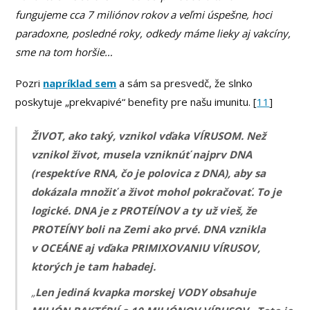
fungujeme cca 7 miliónov rokov a veľmi úspešne, hoci
paradoxne, posledné roky, odkedy máme lieky aj vakcíny,
sme na tom horšie…
Pozri
napríklad sem
a sám sa presvedč, že slnko
poskytuje „prekvapivé“ benefity pre našu imunitu. [
11
]
ŽIVOT, ako taký, vznikol vďaka VÍRUSOM. Než
vznikol život, musela vzniknúť najprv DNA
(respektíve RNA, čo je polovica z DNA), aby sa
dokázala množiť a život mohol pokračovať. To je
logické. DNA je z PROTEÍNOV a ty už vieš, že
PROTEÍNY boli na Zemi ako prvé. DNA vznikla
v OCEÁNE aj vďaka PRIMIXOVANIU VÍRUSOV,
ktorých je tam habadej.
„
Len jediná kvapka morskej VODY obsahuje