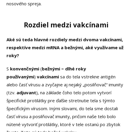
nosového spreja.
Rozdiel medzi vakcínami
Aké sú teda hlavné rozdiely medzi dvoma vakcínami,
respektíve medzi mRNA a bežnými, aké využívame už
roky?
S
konvenčnými
(
bežnými
=
dlhé roky
používanými
)
vakcínami
sa do tela vstrekne antigén
alebo časť vírusu a zvyčajne aj nejaký „posilňovač“ imunity
(tzv.
adjuvant
), na základe čoho telo potom vytvorí
špecifické protilátky pre ďalšie stretnutie tela s týmto
špecifickým vírusom. Inými slovami, do tela sme dostali
časť vírusu a posilňovač imunity, pričom naše telo bolo
nútené vytvoriť protilátky, ktoré v tele ostanú po zbytok