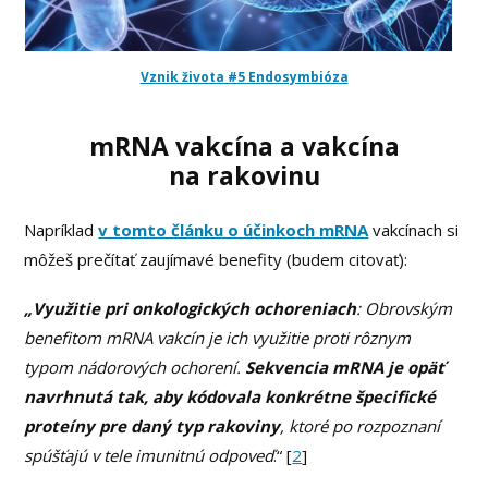
Vznik života #5 Endosymbióza
mRNA vakcína a vakcína
na rakovinu
Napríklad
v tomto článku o účinkoch mRNA
vakcínach si
môžeš prečítať zaujímavé benefity (budem citovať):
„Využitie pri onkologických ochoreniach
: Obrovským
benefitom mRNA vakcín je ich využitie proti rôznym
typom nádorových ochorení.
Sekvencia mRNA je opäť
navrhnutá tak, aby kódovala konkrétne špecifické
proteíny pre daný typ rakoviny
, ktoré po rozpoznaní
spúšťajú v tele imunitnú odpoveď
.“ [
2
]