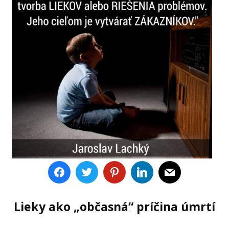
Lieky ako „občasná“ príčina úmrtí