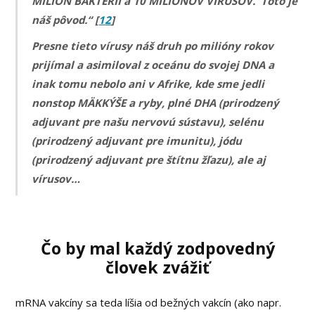
MILIÓN BAKTÉRIÍ a 10 MILIÓNOV VÍRUSOV. Toto je
náš pôvod.“ [
12
]
Presne tieto vírusy náš druh po milióny rokov
prijímal a asimiloval z oceánu do svojej DNA a
inak tomu nebolo ani v Afrike, kde sme jedli
nonstop MÄKKÝŠE a ryby, plné DHA (prirodzený
adjuvant pre našu nervovú sústavu), selénu
(prirodzený adjuvant pre imunitu), jódu
(prirodzený adjuvant pre štítnu žľazu), ale aj
vírusov…
Čo by mal každý zodpovedný
človek zvážiť
mRNA vakcíny sa teda líšia od bežných vakcín (ako napr.