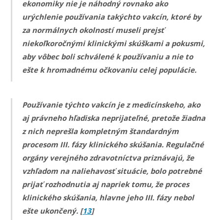
ekonomiky nie je náhodný rovnako ako
urýchlenie používania takýchto vakcín, ktoré by
za normálnych okolností museli prejsť
niekoľkoročnými klinickými skúškami a pokusmi,
aby vôbec boli schválené k používaniu a nie to
ešte k hromadnému očkovaniu celej populácie.
Používanie týchto vakcín je z medicínskeho, ako
aj právneho hľadiska neprijateľné, pretože žiadna
z nich neprešla kompletným štandardným
procesom III. fázy klinického skúšania. Regulačné
orgány verejného zdravotníctva priznávajú, že
vzhľadom na naliehavosť situácie, bolo potrebné
prijať rozhodnutia aj napriek tomu, že proces
klinického skúšania, hlavne jeho III. fázy nebol
ešte ukončený. [
13
]