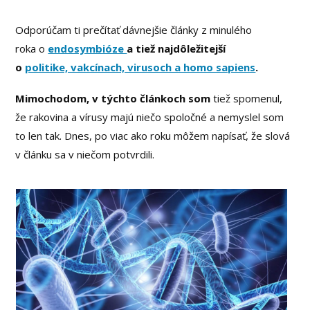
Odporúčam ti prečítať dávnejšie články z minulého
roka o
endosymbióze
a tiež najdôležitejší
o
politike, vakcínach, virusoch a homo sapiens
.
Mimochodom, v týchto článkoch som
tiež spomenul,
že rakovina a vírusy majú niečo spoločné a nemyslel som
to len tak. Dnes, po viac ako roku môžem napísať, že slová
v článku sa v niečom potvrdili.