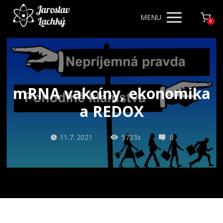
MENU
0
mRNA vakcíny, ekonomika
a REDOX
11.7. 2021
5733x
0