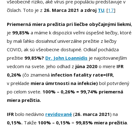
všeobecné riziko, aké vírus pre populáciu predstavuje v
číslach. Toto je z
26. Marca 2021 a zdroj
TU
. [
17
]
Priemerná miera prežitia pri liečbe obyčajnými liekmi
,
je
99,85%
a máme k dispozícii veľmi úspešné liečby, ktoré
by mali ľahko dosiahnuť univerzálne prežitie z liečby
COVID, ak sú všeobecne dostupné. Odkiaľ pochádza
prežitie
99
,
85%?
Dr. John Loannidis
je najcitovanejším
vedcom na svete. Jeho odhad z
júna 2020
o miere
IFR
0,26%
(čo znamená
infection fatality rate=IFR
,
v preklade
miera úmrtnosti na infekcie)
bol potvrdený
po celom svete.
100% – 0,26% = 99,74% priemerná
miera prežitia.
IFR
bolo nedávno
revidované
(
26. marca 2021
) na
0,15%.
Takže
100% – 0,15%
=
99,85% miera prežitia
.