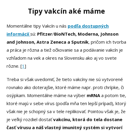
Tipy vakcín aké máme
Momentálne tipy Vakcín u nás
podľa dostupných
informácií
sú:
Pfitzer
/
BioNTech, Moderna, Johnson
and Johnson, Astra Zeneca a Sputnik
, pričom ich tvorba
a práca je rôzna a tiež očkovanie sa a podávanie vakcín je
vzhľadom na vek a okres na Slovensku ako aj vo svete
rôzne. [
1
]
Treba si však uvedomiť, že tieto vakcíny nie sú vytvorené
rovnako ako doterajšie, ktoré máme napr. proti chrípke, či
osýpkam. Momentálne máme na výber
mRNA
a potom tie,
ktoré majú v sebe vírus (podľa mňa ten lepší prípad), ktorý
však nie je schopný sa v tele replikovať. Pointou však je, že
je veľký rozdiel dostať
vakcínu, ktorá do tela dostane
časť vírusu a náš vlastný imunitný systém si vytvorí