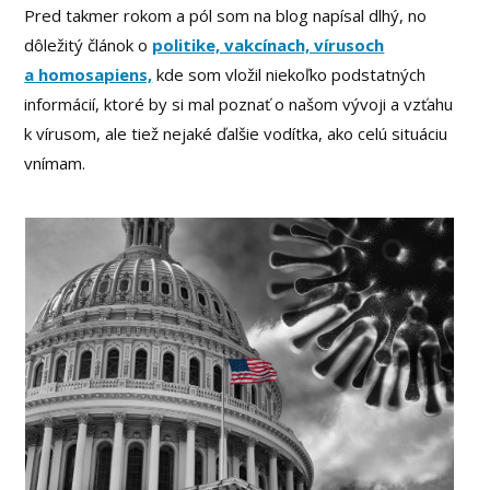
Pred takmer rokom a pól som na blog napísal dlhý, no
dôležitý článok o
politike, vakcínach, vírusoch
a homosapiens,
kde som vložil niekoľko podstatných
informácií, ktoré by si mal poznať o našom vývoji a vzťahu
k vírusom, ale tiež nejaké ďalšie vodítka, ako celú situáciu
vnímam.