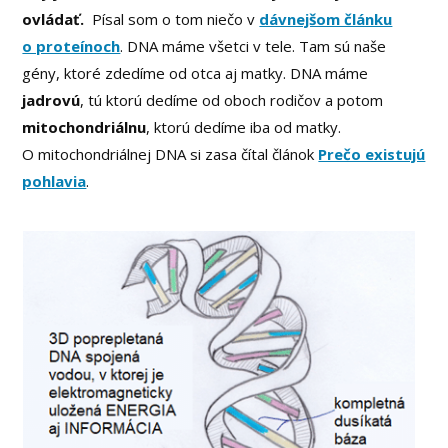
ovládať.
Písal som o tom niečo v
dávnejšom článku
o proteínoch
. DNA máme všetci v tele. Tam sú naše
gény, ktoré zdedíme od otca aj matky. DNA máme
jadrovú
, tú ktorú dedíme od oboch rodičov a potom
mitochondriálnu
, ktorú dedíme iba od matky.
O mitochondriálnej DNA si zasa čítal článok
Prečo existujú
pohlavia
.