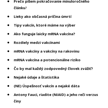
Prečo píšem pokračovanie minuloročného
článku
?
Lieky ako občasná príčina úmrtí
Tipy vakcín, ktoré máme na výber
Ako funguje laicky mRNA vakcína?
Rozdiely medzi vakcínami
mRNA vakcíny a vakcíny na rakovinu
mRNA vakcína a potencionálne riziko
Čo by mal každý zodpovedný človek zvážiť?
Nejaké údaje a štatistika
(NE) Úspešnosť vakcín a nejaké dáta
Antony Fauci, riadite (NIAID) a jeho reči verzus
činy