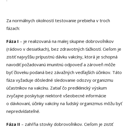
Za normálnych okolností testovanie prebieha v troch
fázach:
Fáza I
– je realizovaná na malej skupine dobrovoľníkov
(rádovo v desiatkach), bez zdravotných ťažkostí. Cieľom je
zistiť najvyššiu prípustnú dávku vakcíny, ktorá je schopná
navodiť požadovanú imunitnú odpoveď a zároveň môže
byť človeku podaná bez závažných vedľajších účinkov. Táto
fáza vyžaduje dôsledné sledovanie odozvy organizmu
účastníkov na vakcínu. Zatiaľ čo predklinický výskum
zvyčajne poskytuje niektoré všeobecné informácie
o dávkovaní, účinky vakcíny na ľudský organizmus môžu byť
nepredvídateľné.
Fáza II
– zahŕňa stovky dobrovoľníkov. Cieľom je zistiť