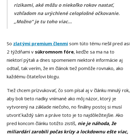
rizikami, aké môžu o niekoľko rokov nastať,
vzhľadom na urýchlené celoplošné očkovanie.
„Možno“ je tu toho viac…
So
zlatými premium členmi
som túto tému riešil pred asi
2 týždňami v
súkromnom fóre
, keďže sa ma na to
niektorí pýtali a dnes spomeniem niektoré informácie aj
odtiaľ, tak verím, že im článok tiež pomôže rovnako, ako
každému čitateľovi blogu.
Tiež chcem prízvukovať, čo som písal aj v článku minulý rok,
aby boli tieto riadky vnímané ako môj názor, ktorý je
vytvorený na základe niečoho, no finálny postoj si musí
utvoriť každý sám a práve toto je to najdôležitejšie. Ako
pred koncom článku totižto zistíš,
nie je náhoda, že
miliardári zarobili počas krízy a lockdownu ešte viac,