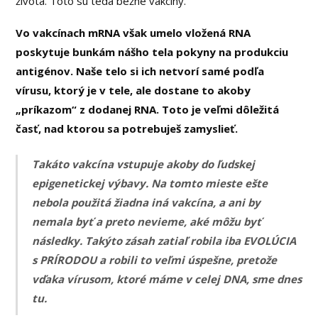
života. Toto sú teda bežné vakcíny.
Vo vakcínach mRNA však umelo vložená RNA
poskytuje bunkám nášho tela pokyny na produkciu
antigénov. Naše telo si ich netvorí samé podľa
vírusu, ktorý je v tele, ale dostane to akoby
„príkazom“ z dodanej RNA. Toto je veľmi dôležitá
časť, nad ktorou sa potrebuješ zamyslieť.
Takáto vakcína vstupuje akoby do ľudskej
epigenetickej výbavy. Na tomto mieste ešte
nebola použitá žiadna iná vakcína, a ani by
nemala byť a preto nevieme, aké môžu byť
následky. Takýto zásah zatiaľ robila iba EVOLÚCIA
s PRÍRODOU a robili to veľmi úspešne, pretože
vďaka vírusom, ktoré máme v celej DNA, sme dnes
tu.