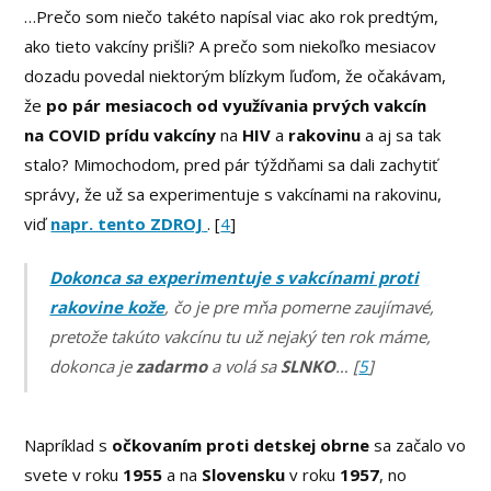
…Prečo som niečo takéto napísal viac ako rok predtým,
ako tieto vakcíny prišli? A prečo som niekoľko mesiacov
dozadu povedal niektorým blízkym ľuďom, že očakávam,
že
po pár mesiacoch od využívania prvých vakcín
na COVID prídu vakcíny
na
HIV
a
rakovinu
a aj sa tak
stalo? Mimochodom, pred pár týždňami sa dali zachytiť
správy, že už sa experimentuje s vakcínami na rakovinu,
viď
napr. tento ZDROJ
. [
4
]
Dokonca sa experimentuje s vakcínami proti
rakovine kože
, čo je pre mňa pomerne zaujímavé,
pretože takúto vakcínu tu už nejaký ten rok máme,
dokonca je
zadarmo
a volá sa
SLNKO
…
[
5
]
Napríklad s
očkovaním proti detskej obrne
sa začalo vo
svete v roku
1955
a na
Slovensku
v roku
1957
, no