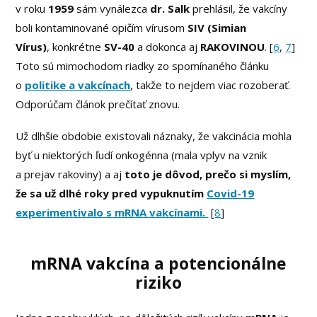
v roku
1959
sám vynálezca
dr. Salk
prehlásil, že vakcíny
boli kontaminované opičím vírusom
SIV (Simian
Vírus)
, konkrétne
SV-40
a dokonca aj
RAKOVINOU
. [
6
,
7
]
Toto sú mimochodom riadky zo spomínaného článku
o
politike a vakcínach
, takže to nejdem viac rozoberať.
Odporúčam článok prečítať znovu.
Už dlhšie obdobie existovali náznaky, že vakcinácia mohla
byť u niektorých ľudí onkogénna (mala vplyv na vznik
a prejav rakoviny) a aj
toto je dôvod, prečo si myslím,
že sa už dlhé roky pred vypuknutím
Covid-19
experimentivalo s mRNA vakcínami.
[
8
]
mRNA vakcína a potencionálne
riziko