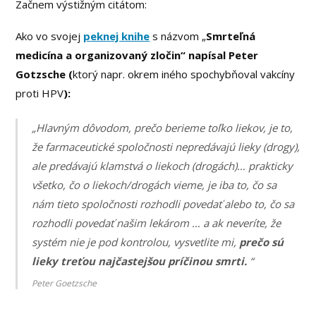
Začnem výstižným citátom:
Ako vo svojej
peknej knihe
s názvom „
Smrteľná
medicína a organizovaný zločin“ napísal Peter
Gotzsche (
ktorý napr. okrem iného spochybňoval vakcíny
proti HPV
):
„Hlavným dôvodom, prečo berieme toľko liekov, je to,
že farmaceutické spoločnosti nepredávajú lieky (drogy),
ale predávajú klamstvá o liekoch (drogách)… prakticky
všetko, čo o liekoch/drogách vieme, je iba to, čo sa
nám tieto spoločnosti rozhodli povedať alebo to, čo sa
rozhodli povedať našim lekárom … a ak neveríte, že
systém nie je pod kontrolou, vysvetlite mi,
prečo sú
lieky treťou najčastejšou príčinou smrti.
“
Peter Goetzsche