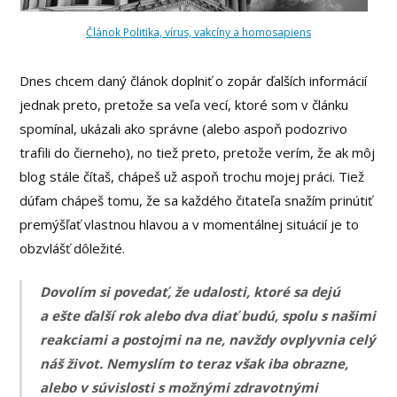
Článok Politika, vírus, vakcíny a homosapiens
Dnes chcem daný článok doplniť o zopár ďalších informácií
jednak preto, pretože sa veľa vecí, ktoré som v článku
spomínal, ukázali ako správne (alebo aspoň podozrivo
trafili do čierneho), no tiež preto, pretože verím, že ak môj
blog stále čítaš, chápeš už aspoň trochu mojej práci. Tiež
dúfam chápeš tomu, že sa každého čitateľa snažím prinútiť
premýšľať vlastnou hlavou a v momentálnej situácií je to
obzvlášť dôležité.
Dovolím si povedať, že udalosti, ktoré sa dejú
a ešte ďalší rok alebo dva diať budú, spolu s našimi
reakciami a postojmi na ne, navždy ovplyvnia celý
náš život. Nemyslím to teraz však iba obrazne,
alebo v súvislosti s možnými zdravotnými