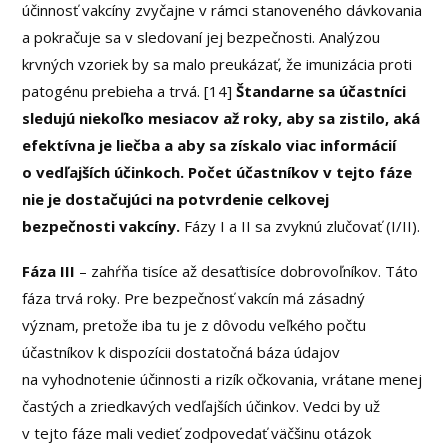
účinnosť vakcíny zvyčajne v rámci stanoveného dávkovania
a pokračuje sa v sledovaní jej bezpečnosti. Analýzou
krvných vzoriek by sa malo preukázať, že imunizácia proti
patogénu prebieha a trvá. [14]
Štandarne sa účastníci
sledujú niekoľko mesiacov až roky, aby sa zistilo, aká
efektívna je liečba a aby sa získalo viac informácií
o vedľajších účinkoch.
Počet účastníkov v tejto fáze
nie je dostačujúci na potvrdenie celkovej
bezpečnosti vakcíny.
Fázy I a II sa zvyknú zlučovať (I/II).
Fáza III
– zahŕňa tisíce až desaťtisíce dobrovoľníkov. Táto
fáza trvá roky. Pre bezpečnosť vakcín má zásadný
význam, pretože iba tu je z dôvodu veľkého počtu
účastníkov k dispozícii dostatočná báza údajov
na vyhodnotenie účinnosti a rizík očkovania, vrátane menej
častých a zriedkavých vedľajších účinkov. Vedci by už
v tejto fáze mali vedieť zodpovedať väčšinu otázok