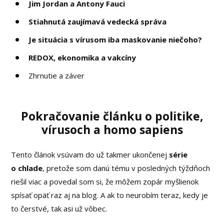
Jim Jordan a Antony Fauci
Stiahnutá zaujímavá vedecká správa
Je situácia s vírusom iba maskovanie niečoho?
REDOX, ekonomika a vakcíny
Zhrnutie a záver
Pokračovanie článku o politike,
vírusoch a homo sapiens
Tento článok vsúvam do už takmer ukončenej
série
o chlade
, pretože som danú tému v posledných týždňoch
riešil viac a povedal som si, že môžem zopár myšlienok
spísať opäť raz aj na blog. A ak to neurobím teraz, kedy je
to čerstvé, tak asi už vôbec.