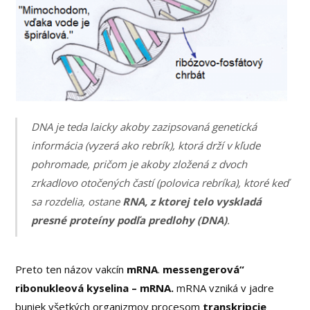
DNA je teda laicky akoby zazipsovaná genetická
informácia (vyzerá ako rebrík), ktorá drží v kľude
pohromade, pričom je akoby zložená z dvoch
zrkadlovo otočených častí (polovica rebríka), ktoré keď
sa rozdelia, ostane
RNA, z ktorej telo vyskladá
presné proteíny podľa predlohy (DNA)
.
Preto ten názov vakcín
mRNA
.
messengerová“
ribonukleová kyselina – mRNA.
mRNA vzniká v jadre
buniek všetkých organizmov procesom
transkripcie