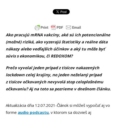
Ako pracujú mRNA vakcíny, aké sú ich potencionálne
(možné) riziká, ako vyzerajú štatistiky a reálne dáta
nákazy alebo vedľajších účinkov a aký tu môže byť
súvis s ekonomikou, či REDOXOM?
Prečo vyvolal jeden prípad z tisícov nakazených
lockdown celej krajiny, no jeden neželaný prípad
z tisícov očkovaných nevyvolá stop celoplošnému
očkovaniu? Aj na toto sa pozrieme v dnešnom článku.
Aktualizácia dňa 12.07.2021-Článok si môžeš vypočuť aj vo
forme
audio podcastu
, v ktorom sa dozvieš aj