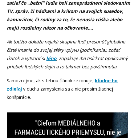
zatiaľ čo „bežní“ ľudia boli zaneprázdnení sledovaním
TV, správ, či hádkami a krikom na svojich susedov,
kamarátov, či rodiny za to, že nenosia rúška alebo
majú rozdielny názor na očkovanie….
Ak totižto dokáže nejaká skupina ľudí presunúť globálne
čisté imanie do svojej sféry vplyvu (podnikania), zožať
úžitok a vytvoriť si
léno
, zopakuje iba tisíckrát opakovaný
priebeh ľudských dejín a to takmer bez povšimnutia.
Samozrejme, ak s tebou článok rezonuje,
kľudne ho
zdieľaj
v duchu zamyslenia sa a nie prosím žiadnej
konšpirácie.