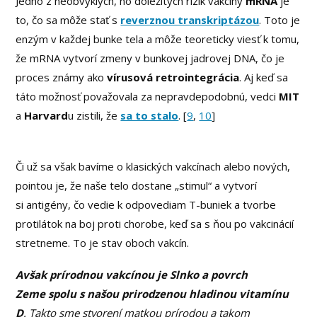
Jedno z neobvyklých, no dôležitých rizík vakcíny
mRNA
je
to, čo sa môže stať s
reverznou transkriptázou
. Toto je
enzým v každej bunke tela a môže teoreticky viesť k tomu,
že mRNA vytvorí zmeny v bunkovej jadrovej DNA, čo je
proces známy ako
vírusová retrointegrácia
. Aj keď sa
táto možnosť považovala za nepravdepodobnú, vedci
MIT
a
Harvard
u zistili, že
sa to stalo
. [
9
,
10
]
Či už sa však bavíme o klasických vakcínach alebo nových,
pointou je, že naše telo dostane „stimul“ a vytvorí
si antigény, čo vedie k odpovediam T-buniek a tvorbe
protilátok na boj proti chorobe, keď sa s ňou po vakcinácií
stretneme. To je stav oboch vakcín.
Avšak prírodnou vakcínou je Slnko a povrch
Zeme spolu s našou prirodzenou hladinou vitamínu
D
. Takto sme stvorení matkou prírodou a takom