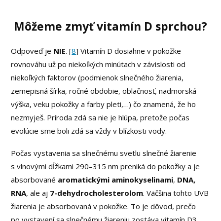
Môžeme zmyť vitamín D sprchou?
Odpoveď je
NIE
. [
8
] Vitamín D dosiahne v pokožke
rovnováhu už po niekoľkých minútach v závislosti od
niekoľkých faktorov (podmienok slnečného žiarenia,
zemepisná šírka, ročné obdobie, oblačnosť, nadmorská
výška, veku pokožky a farby pleti,…) čo znamená, že ho
nezmyješ. Príroda zdá sa nie je hlúpa, pretože počas
evolúcie sme boli zdá sa vždy v blízkosti vody.
Počas vystavenia sa slnečnému svetlu slnečné žiarenie
s vlnovými dĺžkami 290–315 nm preniká do pokožky a je
absorbované
aromatickými aminokyselinami
,
DNA,
RNA
, ale aj
7-dehydrocholesterolom
. Väčšina tohto UVB
žiarenia je absorbovaná v pokožke. To je dôvod, prečo
po vystavení sa slnečnému žiareniu zostáva vitamín D3