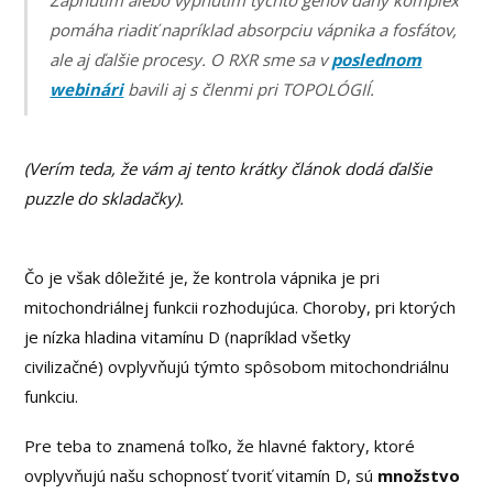
Zapnutím alebo vypnutím týchto génov daný komplex
pomáha riadiť napríklad absorpciu vápnika a fosfátov,
ale aj ďalšie procesy. O RXR sme sa v
poslednom
webinári
bavili aj s členmi pri TOPOLÓGIÍ.
(Verím teda, že vám aj tento krátky článok dodá ďalšie
puzzle do skladačky).
Čo je však dôležité je, že kontrola vápnika je pri
mitochondriálnej funkcii rozhodujúca. Choroby, pri ktorých
je nízka hladina vitamínu D (napríklad všetky
civilizačné) ovplyvňujú týmto spôsobom mitochondriálnu
funkciu.
Pre teba to znamená toľko, že hlavné faktory, ktoré
ovplyvňujú našu schopnosť tvoriť vitamín D, sú
množstvo