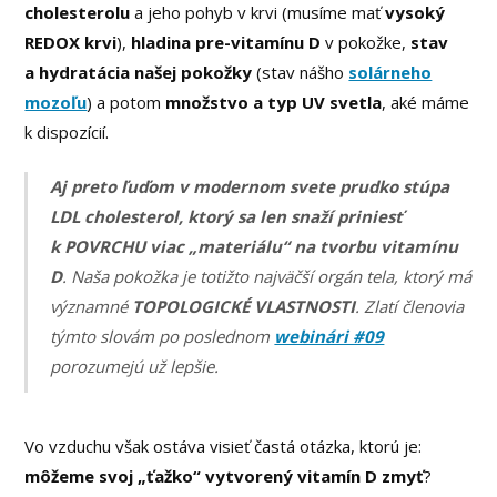
cholesterolu
a jeho pohyb v krvi (musíme mať
vysoký
REDOX krvi
),
hladina pre-vitamínu D
v pokožke,
stav
a hydratácia našej pokožky
(stav nášho
solárneho
mozoľu
) a potom
množstvo a typ UV svetla
, aké máme
k dispozícií.
Aj preto ľuďom v modernom svete prudko stúpa
LDL cholesterol, ktorý sa len snaží priniesť
k POVRCHU viac „materiálu“ na tvorbu vitamínu
D
. Naša pokožka je totižto najväčší orgán tela, ktorý má
významné
TOPOLOGICKÉ VLASTNOSTI
. Zlatí členovia
týmto slovám po poslednom
webinári #09
porozumejú už lepšie.
Vo vzduchu však ostáva visieť častá otázka, ktorú je:
môžeme svoj „ťažko“ vytvorený vitamín D zmyť
?