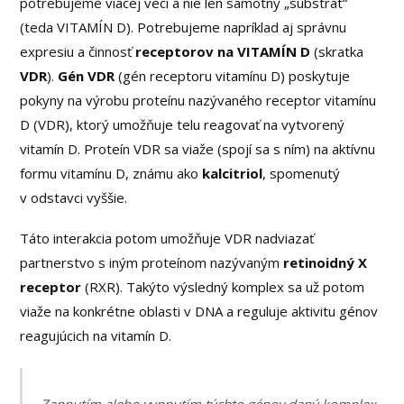
potrebujeme viacej veci a nie len samotný „substrát“
(teda VITAMÍN D). Potrebujeme napríklad aj správnu
expresiu a činnosť
receptorov na VITAMÍN D
(skratka
VDR
).
Gén VDR
(gén receptoru vitamínu D) poskytuje
pokyny na výrobu proteínu nazývaného receptor vitamínu
D (VDR), ktorý umožňuje telu reagovať na vytvorený
vitamín D. Proteín VDR sa viaže (spojí sa s ním) na aktívnu
formu vitamínu D, známu ako
kalcitriol
, spomenutý
v odstavci vyššie.
Táto interakcia potom umožňuje VDR nadviazať
partnerstvo s iným proteínom nazývaným
retinoidný X
receptor
(RXR). Takýto výsledný komplex sa už potom
viaže na konkrétne oblasti v DNA a reguluje aktivitu génov
reagujúcich na vitamín D.