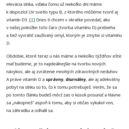
elevácia slnka, vďaka čomu už niekoľko dní máme
k dispozícií UV svetlo typu B, z ktorého môžeme tvoriť aj
vitamín D3. [
3
] Dnes ti chcem v skratke povedať, ako
v našej pokožke toto čaro (tvorba vitamínu D) prebieha
a tiež vyvrátiť zaužívaný omyl, ktorým je zmytie si vitamínu
D.
Obdobie, ktoré teraz u nás máme a niekoľko týždňov ešte
mať budeme, je to najideálnejšie na tvorbu nových
návykov, ale aj zvrátenie mnohých zdravotných neduhov.
A práve vitamín D a
správny
,
diurnálny
, ale aj adekvátny
pobyt na slnku sú to, čo k tomu potrebuješ. Verím, že sa
po tomto článku budeš môcť zas o kúsok posunúť a hlavne
sa „nakopneš“ aspoň k tomu, aby si občas vykukol von,
na záhradku a odhalil sa.