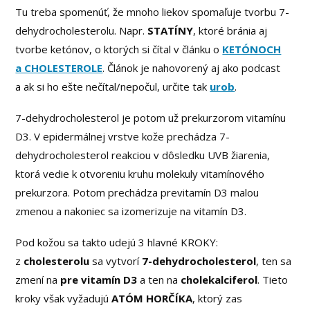
Tu treba spomenúť, že mnoho liekov spomaľuje tvorbu 7-
dehydrocholesterolu. Napr.
STATÍNY
, ktoré bránia aj
tvorbe ketónov, o ktorých si čítal v článku o
KETÓNOCH
a CHOLESTEROLE
. Článok je nahovorený aj ako podcast
a ak si ho ešte nečítal/nepočul, určite tak
urob
.
7-dehydrocholesterol je potom už prekurzorom vitamínu
D3. V epidermálnej vrstve kože prechádza 7-
dehydrocholesterol reakciou v dôsledku UVB žiarenia,
ktorá vedie k otvoreniu kruhu molekuly vitamínového
prekurzora. Potom prechádza previtamín D3 malou
zmenou a nakoniec sa izomerizuje na vitamín D3.
Pod kožou sa takto udejú 3 hlavné KROKY:
z
cholesterolu
sa vytvorí
7-dehydrocholesterol
, ten sa
zmení na
pre vitamín D3
a ten na
cholekalciferol
. Tieto
kroky však vyžadujú
ATÓM
HORČÍKA
, ktorý zas