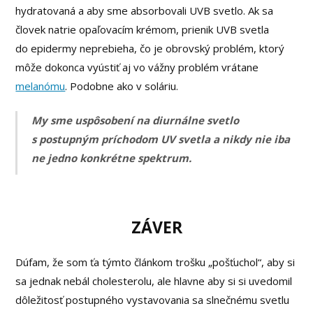
hydratovaná a aby sme absorbovali UVB svetlo. Ak sa
človek natrie opaľovacím krémom, prienik UVB svetla
do epidermy neprebieha, čo je obrovský problém, ktorý
môže dokonca vyústiť aj vo vážny problém vrátane
melanómu
. Podobne ako v soláriu.
My sme uspôsobení na diurnálne svetlo
s postupným príchodom UV svetla a nikdy nie iba
ne jedno konkrétne spektrum.
ZÁVER
Dúfam, že som ťa týmto článkom trošku „pošťuchol“, aby si
sa jednak nebál cholesterolu, ale hlavne aby si si uvedomil
dôležitosť postupného vystavovania sa slnečnému svetlu