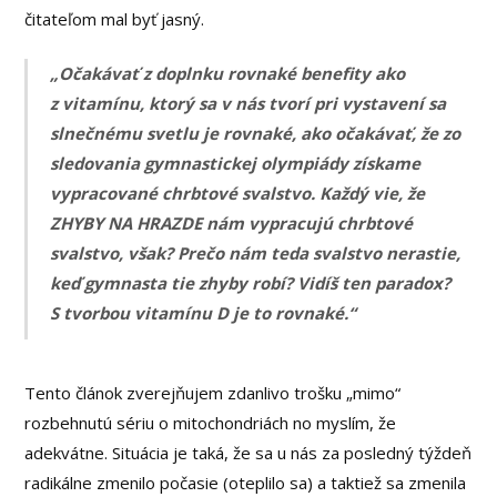
čitateľom mal byť jasný.
„Očakávať z doplnku rovnaké benefity ako
z vitamínu, ktorý sa v nás tvorí pri vystavení sa
slnečnému svetlu je rovnaké, ako očakávať, že zo
sledovania gymnastickej olympiády získame
vypracované chrbtové svalstvo. Každý vie, že
ZHYBY NA HRAZDE nám vypracujú chrbtové
svalstvo, však? Prečo nám teda svalstvo nerastie,
keď gymnasta tie zhyby robí? Vidíš ten paradox?
S tvorbou vitamínu D je to rovnaké.“
Tento článok zverejňujem zdanlivo trošku „mimo“
rozbehnutú sériu o mitochondriách no myslím, že
adekvátne. Situácia je taká, že sa u nás za posledný týždeň
radikálne zmenilo počasie (oteplilo sa) a taktiež sa zmenila