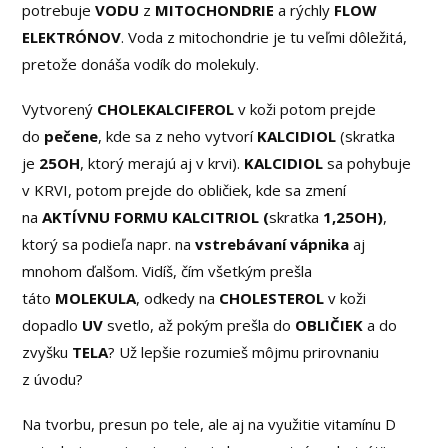
potrebuje
VODU
z
MITOCHONDRIE
a rýchly
FLOW
ELEKTRÓNOV
. Voda z mitochondrie je tu veľmi dôležitá,
pretože donáša vodík do molekuly.
Vytvorený
CHOLEKALCIFEROL
v koži potom prejde
do
pečene
, kde sa z neho vytvorí
KALCIDIOL
(skratka
je
25OH
, ktorý merajú aj v krvi).
KALCIDIOL
sa pohybuje
v KRVI, potom prejde do obličiek, kde sa zmení
na
AKTÍVNU FORMU
KALCITRIOL (
skratka
1,25OH)
,
ktorý sa podieľa napr. na
vstrebávaní vápnika
aj
mnohom ďalšom. Vidíš, čím všetkým prešla
táto
MOLEKULA
, odkedy na
CHOLESTEROL
v koži
dopadlo
UV
svetlo, až pokým prešla do
OBLIČIEK
a do
zvyšku
TELA
? Už lepšie rozumieš môjmu prirovnaniu
z úvodu?
Na tvorbu, presun po tele, ale aj na využitie vitamínu D