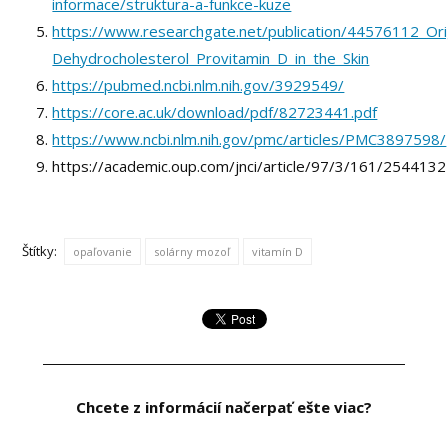
informace/struktura-a-funkce-kuze
https://www.researchgate.net/publication/44576112_Ori
Dehydrocholesterol_Provitamin_D_in_the_Skin
https://pubmed.ncbi.nlm.nih.gov/3929549/
https://core.ac.uk/download/pdf/82723441.pdf
https://www.ncbi.nlm.nih.gov/pmc/articles/PMC3897598/
https://academic.oup.com/jnci/article/97/3/161/2544132
Štítky:
opaľovanie
solárny mozoľ
vitamín D
Chcete z informácií načerpať ešte viac?