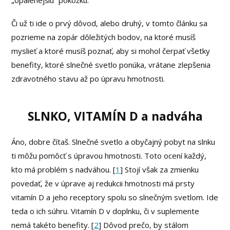
„opálenejšiu“ pokožku.
Či už ti ide o prvý dôvod, alebo druhý, v tomto článku sa
pozrieme na zopár dôležitých bodov, na ktoré musíš
myslieť a ktoré musíš poznať, aby si mohol čerpať všetky
benefity, ktoré slnečné svetlo ponúka, vrátane zlepšenia
zdravotného stavu až po úpravu hmotnosti.
SLNKO, VITAMÍN D a nadváha
Áno, dobre čítaš. Slnečné svetlo a obyčajný pobyt na slnku
ti môžu pomôcť s úpravou hmotnosti. Toto ocení každý,
kto má problém s nadváhou. [
1
] Stojí však za zmienku
povedať, že v úprave aj redukcii hmotnosti má prsty
vitamín D a jeho receptory spolu so slnečným svetlom. Ide
teda o ich súhru. Vitamín D v doplnku, či v suplemente
nemá takéto benefity. [
2
] Dôvod prečo, by stálom