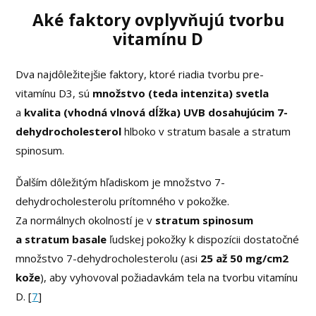
Aké faktory ovplyvňujú tvorbu
vitamínu D
Dva najdôležitejšie faktory, ktoré riadia tvorbu pre-
vitamínu D3, sú
množstvo (teda intenzita) svetla
a
kvalita (vhodná vlnová dĺžka) UVB dosahujúcim 7-
dehydrocholesterol
hlboko v stratum basale a stratum
spinosum.
Ďalším dôležitým hľadiskom je množstvo 7-
dehydrocholesterolu prítomného v pokožke.
Za normálnych okolností je v
stratum spinosum
a stratum basale
ľudskej pokožky k dispozícii dostatočné
množstvo 7-dehydrocholesterolu (asi
25 až 50 mg/cm2
kože
), aby vyhovoval požiadavkám tela na tvorbu vitamínu
D. [
7
]