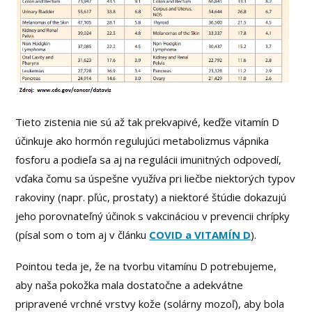
Tieto zistenia nie sú až tak prekvapivé, keďže vitamín D
účinkuje ako hormón regulujúci metabolizmus vápnika
fosforu a podieľa sa aj na regulácii imunitných odpovedí,
vďaka čomu sa úspešne využíva pri liečbe niektorých typov
rakoviny (napr. pľúc, prostaty) a niektoré štúdie dokazujú
jeho porovnateľný účinok s vakcináciou v prevencii chrípky
(písal som o tom aj v článku
COVID a VITAMÍN D
).
Pointou teda je, že na tvorbu vitamínu D potrebujeme,
aby naša pokožka mala dostatočne a adekvátne
pripravené vrchné vrstvy kože (solárny mozoľ), aby bola