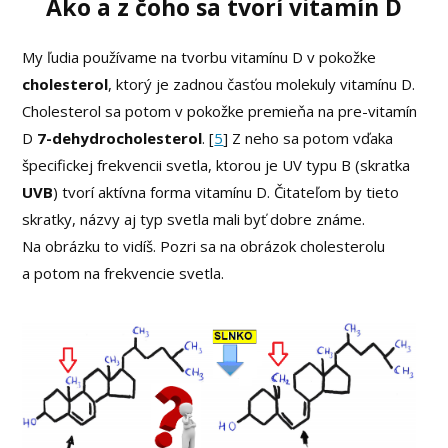
Ako a z čoho sa tvorí vitamín D
My ľudia používame na tvorbu vitamínu D v pokožke
cholesterol
, ktorý je zadnou časťou molekuly vitamínu D.
Cholesterol sa potom v pokožke premieňa na pre-vitamín
D
7-dehydrocholesterol
. [
5
] Z neho sa potom vďaka
špecifickej frekvencii svetla, ktorou je UV typu B (skratka
UVB
) tvorí aktívna forma vitamínu D. Čitateľom by tieto
skratky, názvy aj typ svetla mali byť dobre známe.
Na obrázku to vidíš. Pozri sa na obrázok cholesterolu
a potom na frekvencie svetla.