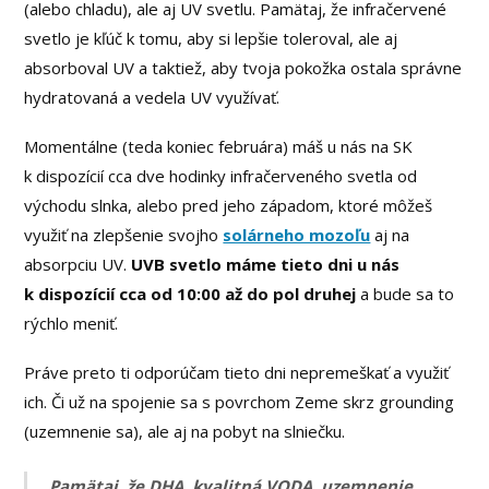
(alebo chladu), ale aj UV svetlu. Pamätaj, že infračervené
svetlo je kľúč k tomu, aby si lepšie toleroval, ale aj
absorboval UV a taktiež, aby tvoja pokožka ostala správne
hydratovaná a vedela UV využívať.
Momentálne (teda koniec februára) máš u nás na SK
k dispozícií cca dve hodinky infračerveného svetla od
východu slnka, alebo pred jeho západom, ktoré môžeš
využiť na zlepšenie svojho
solárneho mozoľu
aj na
absorpciu UV.
UVB svetlo máme tieto dni u nás
k dispozícií cca od 10:00 až do pol druhej
a bude sa to
rýchlo meniť.
Práve preto ti odporúčam tieto dni nepremeškať a využiť
ich. Či už na spojenie sa s povrchom Zeme skrz grounding
(uzemnenie sa), ale aj na pobyt na slniečku.
Pamätaj, že DHA, kvalitná VODA, uzemnenie