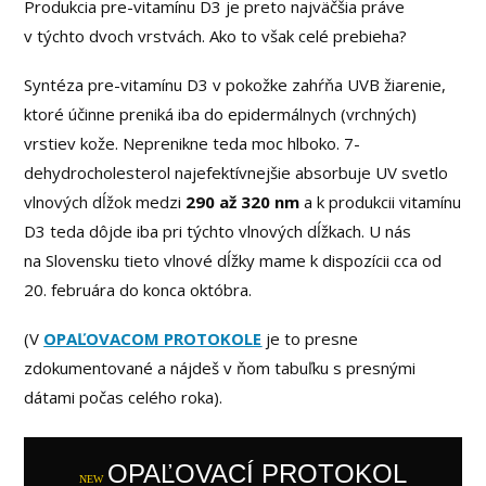
Produkcia pre-vitamínu D3 je preto najväčšia práve
v týchto dvoch vrstvách. Ako to však celé prebieha?
Syntéza pre-vitamínu D3 v pokožke zahŕňa UVB žiarenie,
ktoré účinne preniká iba do epidermálnych (vrchných)
vrstiev kože. Neprenikne teda moc hlboko. 7-
dehydrocholesterol najefektívnejšie absorbuje UV svetlo
vlnových dĺžok medzi
290 až 320 nm
a k produkcii vitamínu
D3 teda dôjde iba pri týchto vlnových dĺžkach. U nás
na Slovensku tieto vlnové dĺžky mame k dispozícii cca od
20. februára do konca októbra.
(V
OPAĽOVACOM PROTOKOLE
je to presne
zdokumentované a nájdeš v ňom tabuľku s presnými
dátami počas celého roka).
OPAĽOVACÍ PROTOKOL
NEW