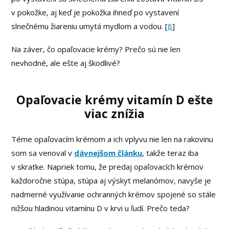
v pokožke, aj keď je pokožka ihneď po vystavení
slnečnému žiareniu umytá mydlom a vodou. [
8
]
Na záver, čo opaľovacie krémy? Prečo sú nie len
nevhodné, ale ešte aj škodlivé?
Opaľovacie krémy vitamín D ešte
viac znížia
Téme opaľovacím krémom a ich vplyvu nie len na rakovinu
som sa venoval v
dávnejšom článku
, takže teraz iba
v skratke. Napriek tomu, že predaj opaľovacích krémov
každoročne stúpa, stúpa aj výskyt melanómov, navyše je
nadmerné využívanie ochranných krémov spojené so stále
nižšou hladinou vitamínu D v krvi u ľudí. Prečo teda?