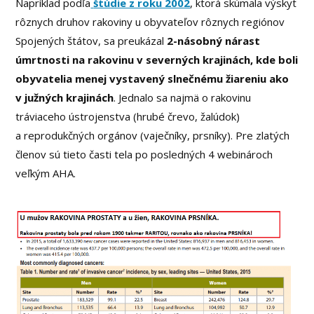
Napríklad podľa
štúdie z roku 2002
, ktorá skúmala výskyt
rôznych druhov rakoviny u obyvateľov rôznych regiónov
Spojených štátov, sa preukázal
2-násobný nárast
úmrtnosti na rakovinu v severných krajinách, kde boli
obyvatelia menej vystavený slnečnému žiareniu ako
v južných krajinách
. Jednalo sa najmä o rakovinu
tráviaceho ústrojenstva (hrubé črevo, žalúdok)
a reprodukčných orgánov (vaječníky, prsníky). Pre zlatých
členov sú tieto časti tela po posledných 4 webinároch
veľkým AHA.