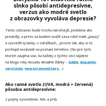
slnko pôsobí antidepresívne,
verzus ako modré svetlo
z obrazovky vyvoláva depresie?
Tento odstavec bude trochu náročnejší, podobne ako
predošlý, a preto sa budem snažiť zasa robiť malé „pauzy“
a vysvetliť aj laicky, v odrážkach,…proste tak, aby si to
pochopil nezávislé na poznaní termínov. (No pre tých,
ktorích zaujíma viac, ku každej z týchto vecí nájdete
na blogu roky dozadu detailné články –
GABA
,
dopamín
,
serotonín
,
neurotransmittery
,…)
Ako ranné svetlo (UVA, modrá + červená)
pôsobia antidepresívne:
2 pojmy vysvetlenie. NAc a pHb.