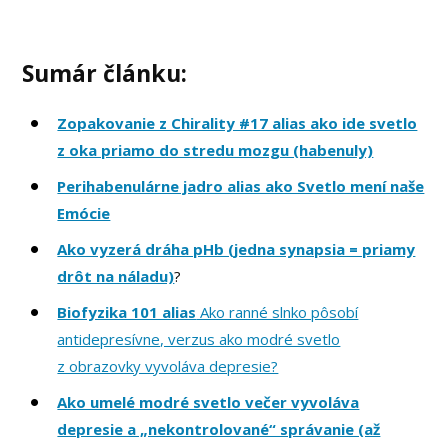
Sumár článku:
Zopakovanie z Chirality #17 alias ako ide svetlo
z oka priamo do stredu mozgu (habenuly)
Perihabenulárne jadro alias ako Svetlo mení naše
Emócie
Ako vyzerá dráha pHb (jedna synapsia = priamy
drôt na náladu)
?
Biofyzika 101 alias
Ako ranné slnko pôsobí
antidepresívne, verzus ako modré svetlo
z obrazovky vyvoláva depresie?
Ako umelé modré svetlo večer vyvoláva
depresie a „nekontrolované“ správanie (až