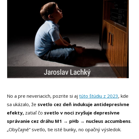
No a pre neveriacich, pozrite si aj
túto štúdiu z 2023
, kde
sa ukázalo, že
svetlo cez deň indukuje antidepresívne
efekty,
zatiaľ čo
svetlo v noci zvyšuje depresívne
správanie cez dráhu M1 → pHb → nucleus accumbens
.
„Obyčajné“ svetlo, tie isté bunky, no opačný výsledok.