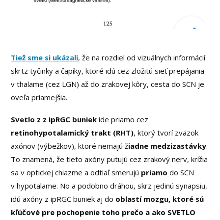
Tiež sme si ukázali
, že na rozdiel od vizuálnych informácií
skrtz tyčinky a čapíky, ktoré idú cez zložitú sieť prepájania
v thalame (cez LGN) až do zrakovej kôry, cesta do SCN je
oveľa priamejšia.
Svetlo z z ipRGC buniek
ide priamo cez
retinohypotalamický trakt (RHT)
, ktorý tvorí zväzok
axónov (výbežkov), ktoré nemajú ž
iadne medzizastávky
.
To znamená, že tieto axóny putujú cez zrakový nerv, krížia
sa v optickej chiazme a odtiaľ smerujú
priamo
do SCN
v hypotalame. No a podobno dráhou, skrz jedinú synapsiu,
idú axóny z ipRGC buniek aj do
oblastí mozgu, ktoré sú
kľúčové pre pochopenie toho prečo a ako SVETLO