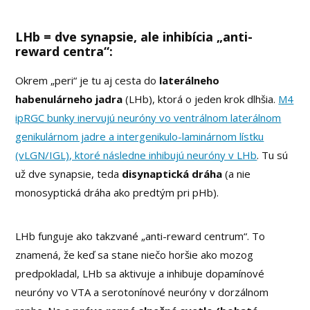
LHb = dve synapsie, ale inhibícia „anti-
reward centra“:
Okrem „peri“ je tu aj cesta do
laterálneho
habenulárneho jadra
(LHb), ktorá o jeden krok dlhšia.
M4
ipRGC bunky inervujú neuróny vo ventrálnom laterálnom
genikulárnom jadre a intergenikulo-laminárnom lístku
(vLGN/IGL), ktoré následne inhibujú neuróny v LHb
. Tu sú
už dve synapsie, teda
disynaptická dráha
(a nie
monosyptická dráha ako predtým pri pHb).
LHb funguje ako takzvané „anti-reward centrum“. To
znamená, že keď sa stane niečo horšie ako mozog
predpokladal, LHb sa aktivuje a inhibuje dopamínové
neuróny vo VTA a serotonínové neuróny v dorzálnom