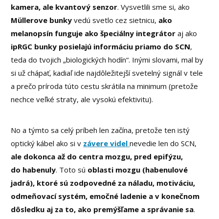
kamera, ale kvantový senzor
. Vysvetlili sme si, ako
Müllerove bunky
vedú svetlo cez sietnicu,
ako
melanopsín funguje ako špeciálny integrátor
aj ako
ipRGC bunky posielajú informáciu priamo do SCN
,
teda do tvojich „biologických hodín“. Inými slovami, mal by
si už chápať, kadiaľ ide najdôležitejší svetelný signál v tele
a prečo príroda túto cestu skrátila na minimum (pretože
nechce veľké straty, ale vysokú efektivitu).
No a týmto sa celý príbeh len začína, pretože ten istý
optický kábel ako si v
závere videl
nevedie len do SCN,
ale dokonca až do centra mozgu, pred epifýzu,
do habenuly
. Toto sú
oblasti mozgu (habenulové
jadrá), ktoré sú zodpovedné za náladu, motiváciu,
odmeňovací systém, emočné ladenie a v konečnom
dôsledku aj za to, ako premýšľame a správanie sa
.