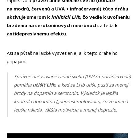
raphe. No a
práve ranné slnečné svetlo (bohaté
na modrú, červenú a UVA + infračervenú) túto dráhu
aktivuje smerom k
inhibícii LHb
, čo vedie k uvoľneniu
brzdenia na serotonínových neurónoch
, a teda
k
antidepresívnemu efektu
.
Asi sa pýtaš na laické vysvetlenie, aj k tejto dráhe ho
pripájam.
Správne načasované ranné svetlo (UVA/modrá/červená)
pomáha
utíšiť LHb
, a keď sa LHb utíši, pustí sa menej
brzdy na dopamín a serotonín. Výsledok je lepšia
kontrola dopamínu („neprestimulovanie), čo znamená
lepšia nálada, väčšia motivácia a menej depresie
.