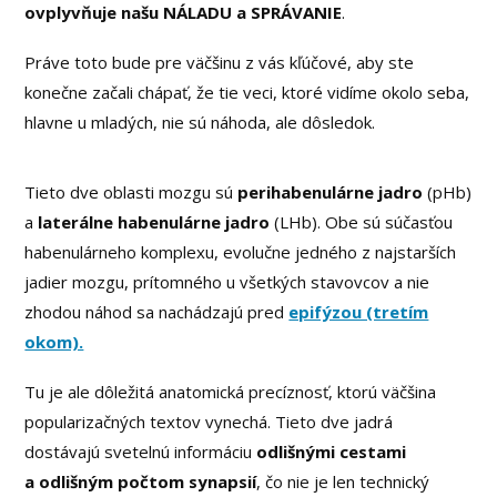
ovplyvňuje našu NÁLADU a SPRÁVANIE
.
Práve toto bude pre väčšinu z vás kľúčové, aby ste
konečne začali chápať, že tie veci, ktoré vidíme okolo seba,
hlavne u mladých, nie sú náhoda, ale dôsledok.
Tieto dve oblasti mozgu sú
perihabenulárne jadro
(pHb)
a
laterálne habenulárne jadro
(LHb). Obe sú súčasťou
habenulárneho komplexu, evolučne jedného z najstarších
jadier mozgu, prítomného u všetkých stavovcov a nie
zhodou náhod sa nachádzajú pred
epifýzou (tretím
okom).
Tu je ale dôležitá anatomická precíznosť, ktorú väčšina
popularizačných textov vynechá. Tieto dve jadrá
dostávajú svetelnú informáciu
odlišnými cestami
a odlišným počtom synapsií
, čo nie je len technický