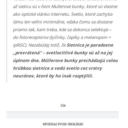
až sieticu sú v ňom Mullerove bunky, ktoré sú vlastne
ako optické vlánko internetu. Svetlo, ktoré zachytia
lámu len veľmi minimálne, vďaka čomu sa dostane
priamo tak, kam treba, kde sa dokonca selektuje –
do fotoreceptorov (tyčinky, čapíky a melanopsin =
ipRGC). Nezabúdaj totiž, že
Sietnica je paradoxne
„prevrátená“ – svetlocitlivé bunky sú až na jej
úplnom dne. Müllerove bunky prechádzajú celou
hrúbkou sietnice a vedú svetlo cez vrstvy
neurónov, ktoré by ho inak rozptýlili.