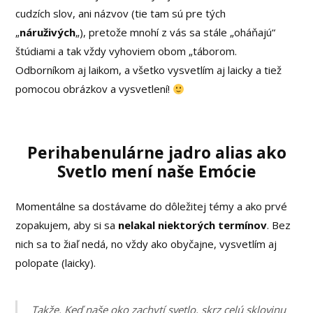
cudzích slov, ani názvov (tie tam sú pre tých
„
náruživých
„), pretože mnohí z vás sa stále „oháňajú“
štúdiami a tak vždy vyhoviem obom „táborom.
Odborníkom aj laikom, a všetko vysvetlím aj laicky a tiež
pomocou obrázkov a vysvetlení!
Perihabenulárne jadro alias ako
Svetlo mení naše Emócie
Momentálne sa dostávame do dôležitej témy a ako prvé
zopakujem, aby si sa
nelakal niektorých termínov
. Bez
nich sa to žiaľ nedá, no vždy ako obyčajne, vysvetlím aj
polopate (laicky).
Takže. Keď naše oko zachytí svetlo, skrz celú sklovinu