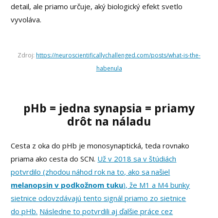
detail, ale priamo určuje, aký biologický efekt svetlo
vyvoláva.
Zdroj:
https://neuroscientificallychallenged.com/posts/what-is-the-
habenula
pHb = jedna synapsia = priamy
drôt na náladu
Cesta z oka do pHb je monosynaptická, teda rovnako
priama ako cesta do SCN.
Už v 2018 sa v štúdiách
potvrdilo (zhodou náhod rok na to, ako sa našiel
melanopsin v podkožnom tuku
), že M1 a M4 bunky
sietnice odovzdávajú tento signál priamo zo sietnice
do pHb.
Následne to potvrdili aj ďalšie práce cez