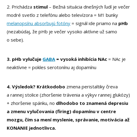
2. Prichádza
stimul
– Bežná situácia dnešných ľudí je večer
modré svetlo z telefónu alebo televízora = M1 bunky
melanopsínu absorbujú fotóny
= signál ide priamo na
pHb
(nezabúdaj, že pHb je večer vysoko aktívne už samo
o sebe).
3. pHb vylučuje
GABA
= vysoká inhibícia NAc
= NAc je
neaktívne = pokles serotonínu aj dopamínu
4. Výsledok? K
rátkodobo
zmena peristaltiky čreva
a rannej stolice (zhoršenie trávenia a výkyv rannej glukózy)
+ zhoršenie spánku, no
dlhodobo to znamená depresiu
a zmenu vylučovania (firing) dopamínu v centre
mozgu, čím sa mení myslenie, správanie, motivácia až
KONANIE jednotlivca.