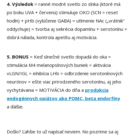
4. Výsledok
= ranné modré svetlo zo slnka (ktoré má
po boku UVA + červenú) stimuluje OKO (SCN = reset
hodín) + pHb (vylúčenie GABA) = utlmenie NAc („vrátnik“
oddychuje) = tvorba aj sekrécia dopamínu + serotonínu =
dobrá nálada, kontrola apetítu aj motivácia.
5. BONUS
= Keď slnečné svetlo dopadá do oka =
stimulácia M4 melanopsínových buniek = aktivácia
vLGN/IGL = inhibícia LHb = odbrzdenie serotonínových
neurónov = ešte viac prirodzeného serotonínu, aj jeho
vychytávania = MOTIVÁCIA do dňa a
produkcia
endogénnych opiátov ako POMC, beta endorfíny
a ďalšie.
Došlo? Ľahšie to už napísať neviem. No pozrime sa aj