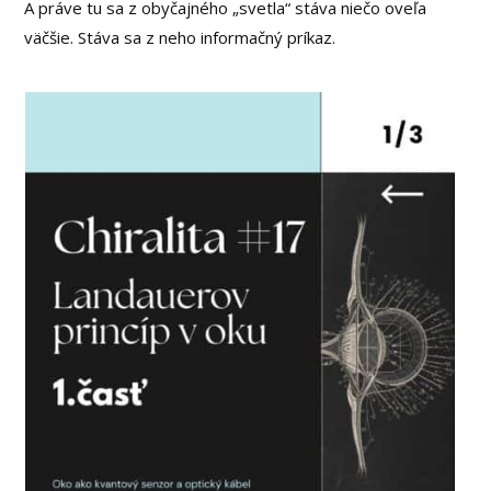
A práve tu sa z obyčajného „svetla“ stáva niečo oveľa
väčšie. Stáva sa z neho informačný príkaz.