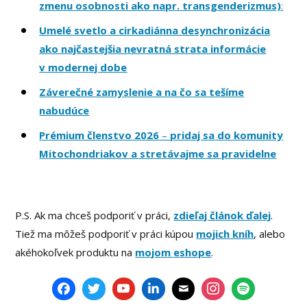
zmenu osobnosti ako napr. transgenderizmus)
:
Umelé svetlo a cirkadiánna desynchronizácia
ako najčastejšia nevratná strata informácie
v modernej dobe
Záverečné zamyslenie a na čo sa tešíme
nabudúce
Prémium členstvo 2026
–
pridaj sa do komunity
Mitochondriakov a stretávajme sa pravidelne
P.S. Ak ma chceš podporiť v práci,
zdieľaj článok ďalej
.
Tiež ma môžeš podporiť v práci kúpou
mojich kníh
, alebo
akéhokoľvek produktu na
mojom eshope
.