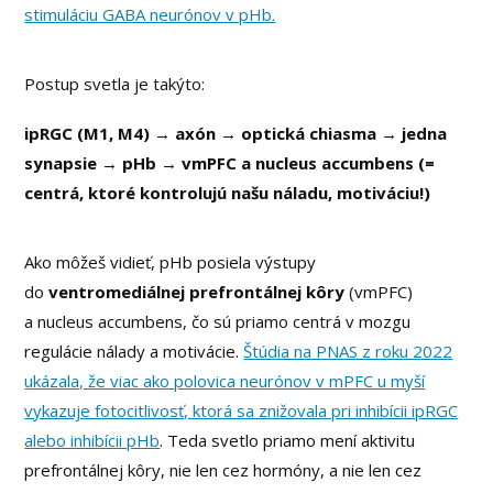
stimuláciu GABA neurónov v pHb.
Postup svetla je takýto:
ipRGC (M1, M4) → axón → optická chiasma → jedna
synapsie → pHb → vmPFC a nucleus accumbens (=
centrá, ktoré kontrolujú našu náladu, motiváciu!)
Ako môžeš vidieť, pHb posiela výstupy
do
ventromediálnej prefrontálnej kôry
(vmPFC)
a nucleus accumbens, čo sú priamo centrá v mozgu
regulácie nálady a motivácie.
Štúdia na PNAS z roku 2022
ukázala, že viac ako polovica neurónov v mPFC u myší
vykazuje fotocitlivosť, ktorá sa znižovala pri inhibícii ipRGC
alebo inhibícii pHb
. Teda svetlo priamo mení aktivitu
prefrontálnej kôry, nie len cez hormóny, a nie len cez