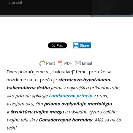
Share
Dnes pokračujeme v „chúlostivej“ téme, pretože sa
pozrieme na to, prečo je
sietnicovo-hypotalamo-
habenulárna dráha
jedna z najkrajších príkladov toho,
ako príroda aplikuje
Landauerov princíp
v praxi,
v tvojom oku, čím
priamo ovplyvňuje morfológiu
a štruktúru tvojho mozgu
a následne výzoru celého
tvojho tela skrz
Gonadotropné hormóny
. Máš sa na čo
tešiť!