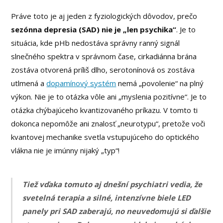
Práve toto je aj jeden z fyziologických dôvodov, prečo
sezónna depresia (SAD) nie je „len psychika“
. Je to
situácia, kde pHb nedostáva správny ranný signál
slnečného spektra v správnom čase, cirkadiánna brána
zostáva otvorená príliš dlho, serotonínová os zostáva
utlmená a
dopamínový systém
nemá „povolenie“ na plný
výkon. Nie je to otázka vôle ani „myslenia pozitívne“. Je to
otázka chýbajúceho kvantizovaného príkazu. V tomto ti
dokonca nepomôže ani znalosť „neurotypu“, pretože voči
kvantovej mechanike svetla vstupujúceho do optického
vlákna nie je imúnny nijaký „typ“!
Tiež vďaka tomuto aj dnešní psychiatri vedia, že
svetelná terapia a silné, intenzívne biele LED
panely pri SAD zaberajú, no neuvedomujú si ďalšie