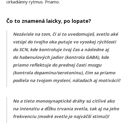
cirkadiánny rytmus. Priamo.
Čo to znamená laicky, po lopate?
Nezávisle na tom, či si to uvedomuješ, svetlo aké
vstúpi do tvojho oka putuje vo vysokej rýchlosti
do SCN, kde kontroluje tvoj čas a následne aj
do habenulových jadier (kontrola GABA), kde
priamo reflektuje do prednej časti mozgu
(kontrola dopamínu/serotonínu), čím sa priamo
podiela na tvojom myslení, náladach aj motivácií!
No a tieto monosynaptické dráhy sú citlivé ako
na intenzitu a dĺžku trvania svetla, tak aj na jeho
frekvenciu (modré svetlo je najväčší stimul)!