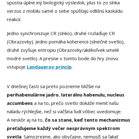
spustia úplne iný biologický výsledok, plus to zo slnka
verzus z mobilu samé o sebe spúšťajú odlišnú kaskádu
reakcií.
Jedno synchronizuje CR (slnko), druhé rozlaďuje CR
(Obrazovky). Jedno pomáha koherencii (slnečné svetlo),
druhé zvyšuje entropiu (Obrazovky/akékoľvek umelé
modré svetlo). A presne v tomto bode do hry znovu
vstupuje
Landauerov princíp
.
V dnešnej časti sa preto pozrieme bližšie na
perihabenulárne jadro
,
laterálnu habenulu, nucleus
accumbens
a na to, prečo svetlo dokáže meniť našu
náladu rýchlejšie, než si väčšina ľudí vôbec uvedomuje.
A neskôr aj na to,
čo sa stane, keď tento mechanizmus
preťažujeme každý večer nesprávnym spektrom
svetla
. Samozrejme, ako obyčajne, nemusíš sa ľakať