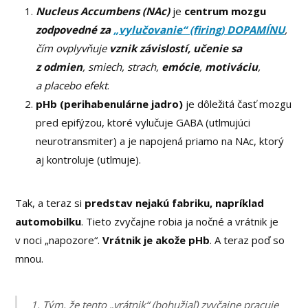
Nucleus Accumbens (NAc)
je
centrum mozgu
zodpovedné za
„vylučovanie“ (firing) DOPAMÍNU
,
čím ovplyvňuje
vznik závislostí,
učenie sa
z odmien
, smiech, strach,
emócie
,
motiváciu
,
a placebo efekt
.
pHb (perihabenulárne jadro)
je dôležitá časť mozgu
pred epifýzou, ktoré vylučuje GABA (utlmujúci
neurotransmiter) a je napojená priamo na NAc, ktorý
aj kontroluje (utlmuje).
Tak, a teraz si
predstav nejakú fabriku, napríklad
automobilku
. Tieto zvyčajne robia ja nočné a vrátnik je
v noci „napozore“.
Vrátnik je akože pHb
. A teraz poď so
mnou.
1.
Tým, že tento „vrátnik“ (bohužiaľ) zvyčajne pracuje