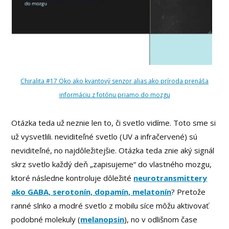
Chiralita #17 Oko ako kvantový senzor alias ako príroda prenáša
informáciu z fotónu priamo do mozgu
Otázka teda už neznie len to, či svetlo vidíme. Toto sme si
už vysvetlili. neviditeľné svetlo (UV a infračervené) sú
neviditeľné, no najdôležitejšie. Otázka teda znie aký signál
skrz svetlo každý deň „zapisujeme“ do vlastného mozgu,
ktoré následne kontroluje dôležité
neurotransmittery
ako GABA, serotonín, dopamín, melatonín
? Pretože
ranné slnko a modré svetlo z mobilu síce môžu aktivovať
podobné molekuly (
melanopsin
), no v odlišnom čase