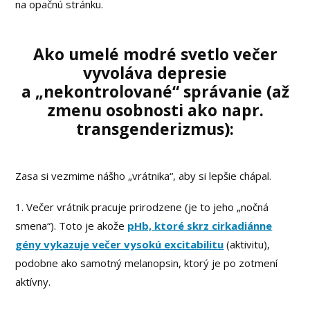
na opačnú stránku.
Ako umelé modré svetlo večer
vyvoláva depresie
a „nekontrolované“ správanie
(až
zmenu osobnosti ako napr.
transgenderizmus
):
Zasa si vezmime nášho „vrátnika“, aby si lepšie chápal.
1. Večer vrátnik pracuje prirodzene (je to jeho „nočná
smena“). Toto je akože
pHb, ktoré skrz cirkadiánne
gény vykazuje večer vysokú excitabilitu
(aktivitu),
podobne ako samotný melanopsin, ktorý je po zotmení
aktívny.