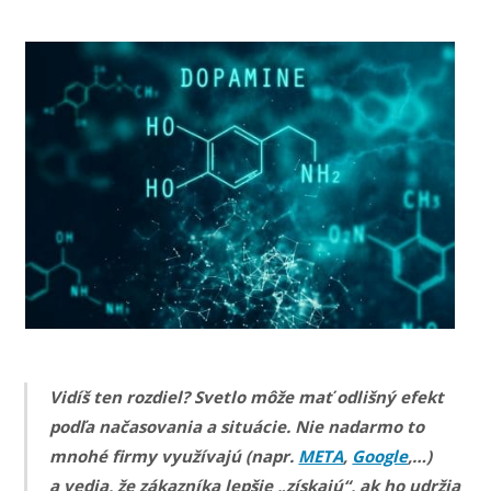
Vidíš ten rozdiel? Svetlo môže mať odlišný efekt
podľa načasovania a situácie. Nie nadarmo to
mnohé firmy využívajú (napr.
META
,
Google
,…)
a vedia, že zákazníka lepšie „získajú“, ak ho udržia