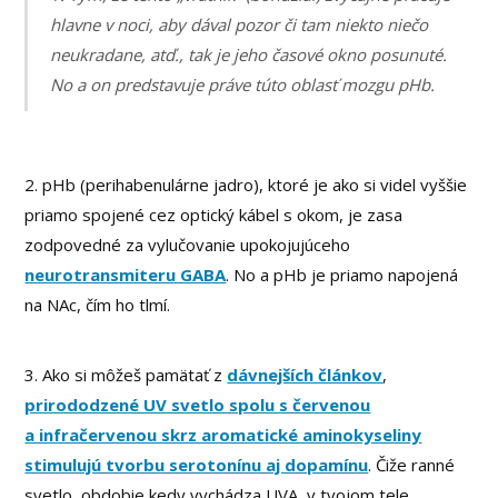
hlavne v noci, aby dával pozor či tam niekto niečo
neukradane, atď., tak je jeho časové okno posunuté.
No a on predstavuje práve túto oblasť mozgu pHb.
2. pHb (perihabenulárne jadro), ktoré je ako si videl vyššie
priamo spojené cez optický kábel s okom, je zasa
zodpovedné za vylučovanie upokojujúceho
neurotransmiteru GABA
. No a pHb je priamo napojená
na NAc, čím ho tlmí.
3. Ako si môžeš pamätať z
dávnejších článkov
,
prirododzené UV svetlo spolu s červenou
a infračervenou skrz aromatické aminokyseliny
stimulujú tvorbu serotonínu aj dopamínu
. Čiže ranné
svetlo, obdobie kedy vychádza UVA, v tvojom tele