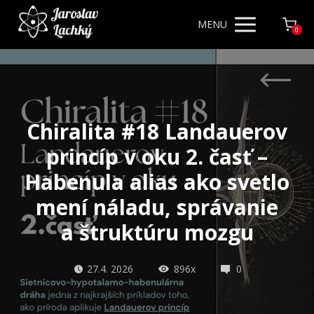
MENU
0
Chiralita #18 Landauerov
princíp v oku 2. časť –
Habenula alias ako svetlo
mení náladu, správanie
a štruktúru mozgu
27.4. 2026
896x
0