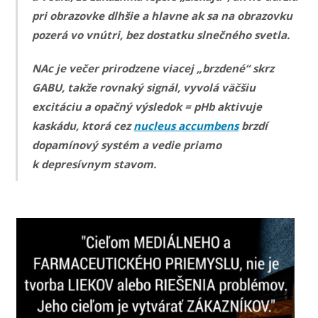
pri obrazovke dlhšie a hlavne ak sa na obrazovku
pozerá vo vnútri, bez dostatku slnečného svetla.
NAc je večer prirodzene viacej „brzdené“ skrz
GABU, takže rovnaký signál, vyvolá väčšiu
excitáciu a opačný výsledok = pHb aktivuje
kaskádu, ktorá cez
nucleus accumbens
brzdí
dopamínový systém a vedie priamo
k depresívnym stavom.