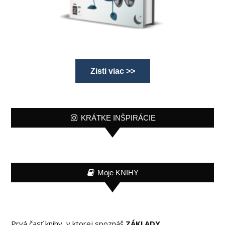
Zisti viac >>
KRÁTKE INŠPIRÁCIE
Moje KNIHY
Prvá časť knihy, v ktorej spoznáš
ZÁKLADY