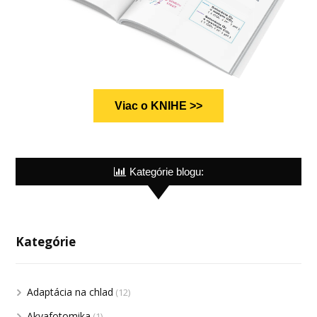
Viac o KNIHE >>
Kategórie blogu:
Kategórie
Adaptácia na chlad
(12)
Akvafotomika
(1)