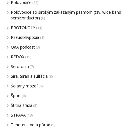
Polovodiče
(11)
Polovodiče so širokým zakázaným pásmom (tzv. wide band
semiconductor)
(6)
PROTOKOLY
(11)
Pseudohypoxia
(1)
QaA podcast
(3)
REDOX
(15)
Serotonín
(7)
Síra, Síran a sulfácia
(8)
Solárny mozoľ
(4)
Šport
(6)
Štítna žľaza
(5)
STRAVA
(18)
Tehotenstvo a pôrod
(5)