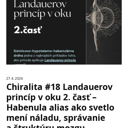
27.4. 2026
Chiralita #18 Landauerov
princíp v oku 2. časť –
Habenula alias ako svetlo
mení náladu, správanie
a štruktúru mozgu