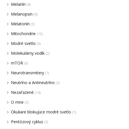
Melanín
(8)
Melanopsin
(6)
Melatonín
(3)
Mitochondrie
(15)
Modré svetlo
(6)
Molekulárny vodík
(2)
mTOR
(6)
Neurotransmitery
(7)
Neutríno a Antineutríno
(3)
Nezařazené
(14)
O mne
(3)
Okuliare blokujúce modré svetlo
(1)
Pentózový cyklus
(3)