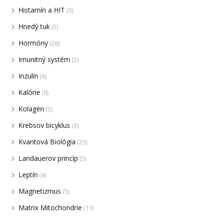
Histamín a HIT
(3)
Hnedý tuk
(5)
Hormóny
(28)
Imunitný systém
(2)
Inzulín
(6)
Kalórie
(8)
Kolagén
(5)
Krebsov bicyklus
(3)
Kvantová Biológia
(25)
Landauerov princíp
(5)
Leptín
(4)
Magnetizmus
(5)
Matrix Mitochondrie
(11)