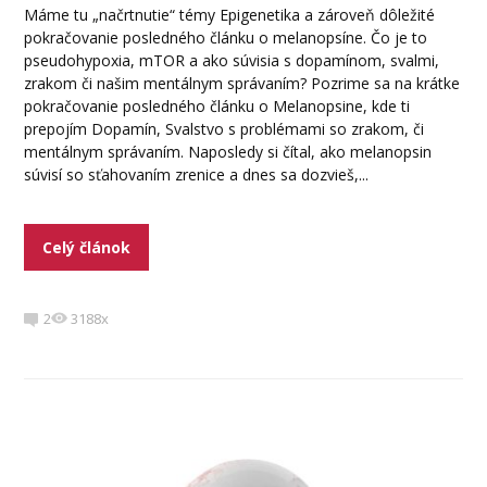
Máme tu „načrtnutie“ témy Epigenetika a zároveň dôležité
pokračovanie posledného článku o melanopsíne. Čo je to
pseudohypoxia, mTOR a ako súvisia s dopamínom, svalmi,
zrakom či našim mentálnym správaním? Pozrime sa na krátke
pokračovanie posledného článku o Melanopsine, kde ti
prepojím Dopamín, Svalstvo s problémami so zrakom, či
mentálnym správaním. Naposledy si čítal, ako melanopsin
súvisí so sťahovaním zrenice a dnes sa dozvieš,...
Celý článok
2
3188x