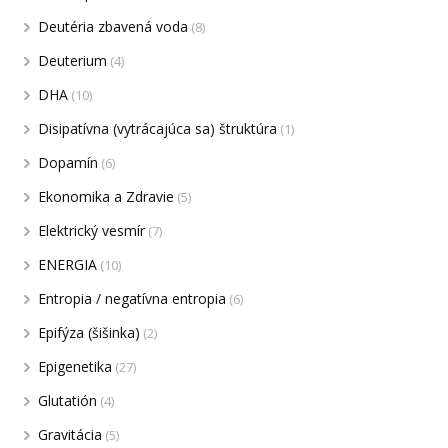
Deutéria zbavená voda
(8)
Deuterium
(4)
DHA
(10)
Disipatívna (vytrácajúca sa) štruktúra
(1)
Dopamín
(6)
Ekonomika a Zdravie
(5)
Elektrický vesmír
(7)
ENERGIA
(10)
Entropia / negatívna entropia
(6)
Epifýza (šišinka)
(2)
Epigenetika
(27)
Glutatión
(4)
Gravitácia
(5)