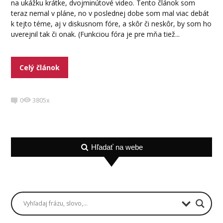
na ukážku krátke, dvojminútové video. Tento článok som
teraz nemal v pláne, no v poslednej dobe som mal viac debát
k tejto téme, aj v diskusnom fóre, a skôr či neskôr, by som ho
uverejnil tak či onak. (Funkciou fóra je pre mňa tiež...
Celý článok
0
3805x
Hľadať na webe