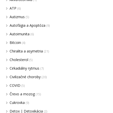
ATP
(6)
Autizmus
(5)
Autofágia a Apoptóza
(9)
Autoimunita
(6)
Bitcoin
(4)
Chiralita a asymetria
(21)
Cholesterol
(5)
Cirkadiálny rytmus
(7)
Civilizačné choroby
(20)
COVID
(5)
Črevo a mozog
(15)
Cukrovka
(9)
Detox | Detoxikácia
(2)