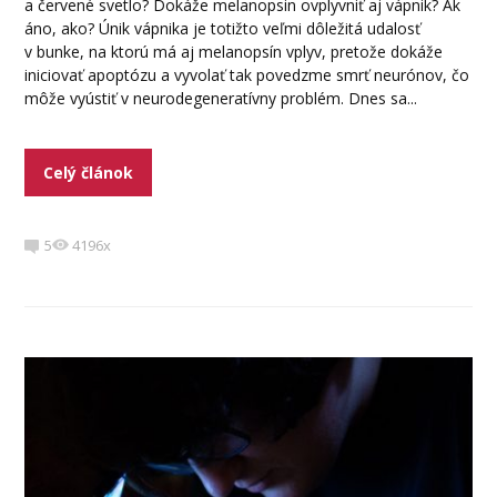
a červené svetlo? Dokáže melanopsin ovplyvniť aj vápnik? Ak
áno, ako? Únik vápnika je totižto veľmi dôležitá udalosť
v bunke, na ktorú má aj melanopsín vplyv, pretože dokáže
iniciovať apoptózu a vyvolať tak povedzme smrť neurónov, čo
môže vyústiť v neurodegeneratívny problém. Dnes sa...
Celý článok
5
4196x