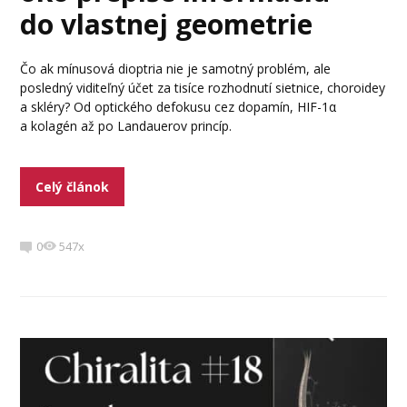
do vlastnej geometrie
Čo ak mínusová dioptria nie je samotný problém, ale
posledný viditeľný účet za tisíce rozhodnutí sietnice, choroidey
a skléry? Od optického defokusu cez dopamín, HIF-1α
a kolagén až po Landauerov princíp.
Celý článok
0
547x