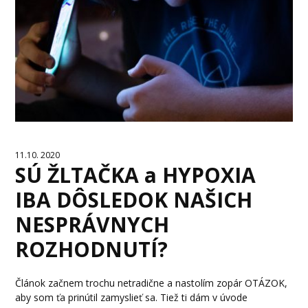
11.10. 2020
SÚ ŽLTAČKA a HYPOXIA
IBA DÔSLEDOK NAŠICH
NESPRÁVNYCH
ROZHODNUTÍ?
Článok začnem trochu netradične a nastolím zopár OTÁZOK,
aby som ťa prinútil zamyslieť sa. Tiež ti dám v úvode