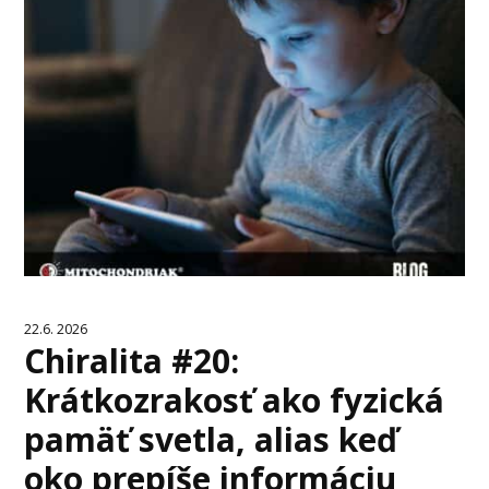
22.6. 2026
Chiralita #20:
Krátkozrakosť ako fyzická
pamäť svetla, alias keď
oko prepíše informáciu