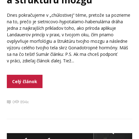
Dnes pokračujeme v „chúlostivej“ téme, pretože sa pozrieme
na to, prečo je sietnicovo-hypotalamo-habenulárna dráha
jedna z najkrajších príkladov toho, ako príroda aplikuje
Landauerov princíp v praxi, v tvojom oku, čím priamo
ovplyvňuje morfológiu a štruktúru tvojho mozgu a následne
výzoru celého tvojho tela skrz Gonadotropné hormóny. Máš
sa na čo tešiť! Sumár článku: P.S. Ak ma chceš podporiť
v práci, zdieľaj článok ďalej. Tiež...
Celý článok
0
894x