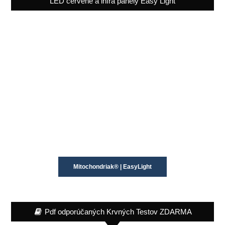
LED červené a infra panely Easy Light
Mitochondriak® | EasyLight
Pdf odporúčaných Krvných Testov ZDARMA