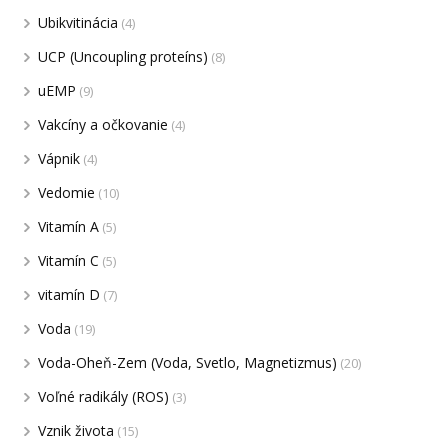
Ubikvitinácia
(4)
UCP (Uncoupling proteíns)
(8)
uEMP
(9)
Vakcíny a očkovanie
(4)
Vápnik
(4)
Vedomie
(10)
Vitamín A
(5)
Vitamín C
(5)
vitamín D
(7)
Voda
(19)
Voda-Oheň-Zem (Voda, Svetlo, Magnetizmus)
(20)
Voľné radikály (ROS)
(3)
Vznik života
(15)