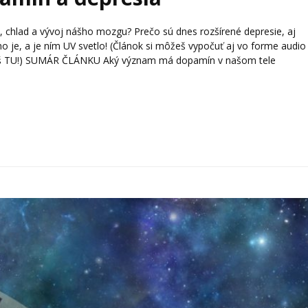
 chlad a vývoj nášho mozgu? Prečo sú dnes rozšírené depresie, aj
o je, a je ním UV svetlo! (Článok si môžeš vypočuť aj vo forme audio
deš TU!) SUMÁR ČLÁNKU Aký význam má dopamín v našom tele