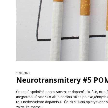
19.6. 2021
Neurotransmitery #5 POMC
Čo majú spoločné neurotransmiter dopamín, kofeín, nikotín
(ne)potrebujú viac? Čo ak je dnešná túžba po exogénnych 
to s nedostatkom dopamínu? Čo ak si ľudia opiáty tvoria 
za to, že máme...