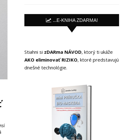
...E-KNIHA ZDARMA!
Stiahni si
zDARma NÁVOD
, ktorý ti ukáže
AKO eliminovať RIZIKO
, ktoré predstavujú
dnešné technológie.
ť
isí
á