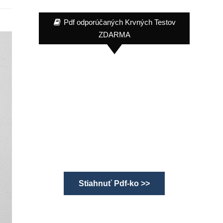
Pdf odporúčaných Krvných Testov
ZDARMA
Stiahnuť Pdf-ko >>