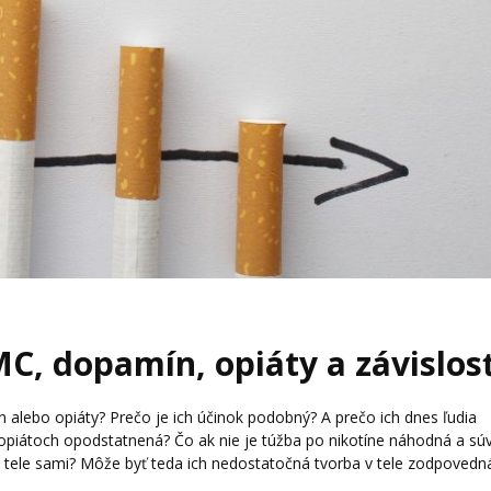
, dopamín, opiáty a závislos
 alebo opiáty? Prečo je ich účinok podobný? A prečo ich dnes ľudia
opiátoch opodstatnená? Čo ak nie je túžba po nikotíne náhodná a súv
v tele sami? Môže byť teda ich nedostatočná tvorba v tele zodpovedn