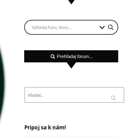
Prehľadaj fórum...
Pripoj sa k nám!