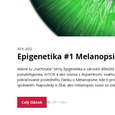
30.9. 2022
Epigenetika #1 Melanopsi
Máme tu „načrtnutie“ témy Epigenetika a zároveň dôležité
pseudohypoxia, mTOR a ako súvisia s dopamínom, svalmi,
pokračovanie posledného článku o Melanopsine, kde ti p
správaním. Naposledy si čítal, ako melanopsin súvisí so sťa
Celý článok
2
3186x