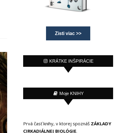
Zisti viac >>
KRÁTKE INŠPIRÁCIE
Moje KNIHY
Prvá časť knihy, v ktorej spoznáš
ZÁKLADY
CIRKADIÁLNEJ BIOLÓGIE
.