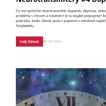
Čo má spoločné neurotransmiter dopamín, depresia, slnko,
problémy s črevom a trávením? Je tu nejaké prepojenie? Án
podcastu. Audio článok spolu s popisom v minútach náj
Fenylalanín,...
Celý článok
0
4592x