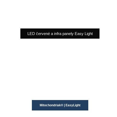
LED červené a infra panely Easy Light
Mitochondriak® | EasyLight