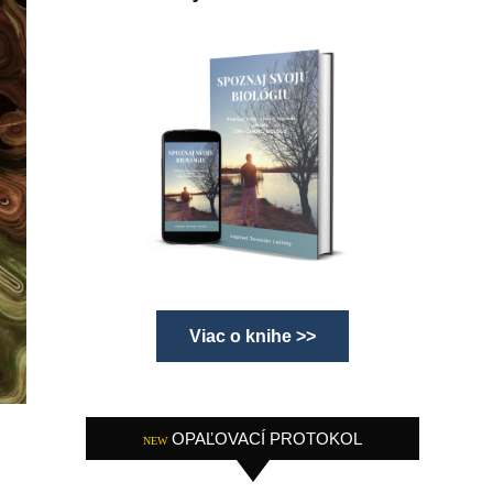
Viac o knihe >>
OPAĽOVACÍ PROTOKOL
NEW