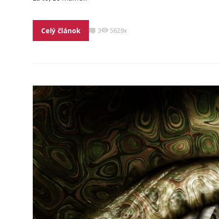
Celý článok
3
5629x