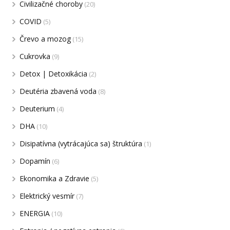
Civilizačné choroby
(20)
COVID
(5)
Črevo a mozog
(15)
Cukrovka
(9)
Detox | Detoxikácia
(2)
Deutéria zbavená voda
(8)
Deuterium
(4)
DHA
(10)
Disipatívna (vytrácajúca sa) štruktúra
(1)
Dopamín
(6)
Ekonomika a Zdravie
(5)
Elektrický vesmír
(7)
ENERGIA
(10)