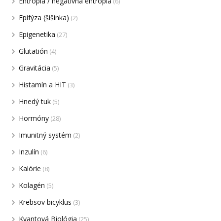
Entropia / negatívna entropia
(6)
Epifýza (šišinka)
(2)
Epigenetika
(27)
Glutatión
(4)
Gravitácia
(5)
Histamín a HIT
(3)
Hnedý tuk
(5)
Hormóny
(28)
Imunitný systém
(2)
Inzulín
(6)
Kalórie
(8)
Kolagén
(5)
Krebsov bicyklus
(3)
Kvantová Biológia
(25)