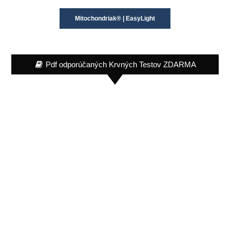
Mitochondriak® | EasyLight
Pdf odporúčaných Krvných Testov ZDARMA