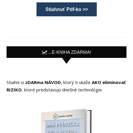
Stiahnuť Pdf-ko >>
...E-KNIHA ZDARMA!
Stiahni si
zDARma NÁVOD
, ktorý ti ukáže
AKO eliminovať
RIZIKO
, ktoré predstavujú dnešné technológie.