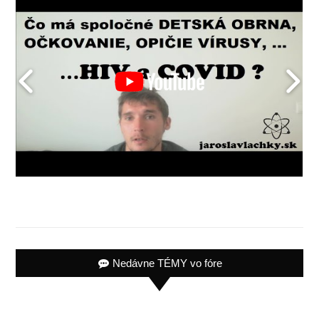
Nedávne TÉMY vo fóre