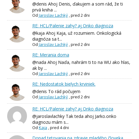
@denis Ahoj Denis, ďakujem a som rád, že ti
prvá kniha ...
Od
Jaroslav Lachký
,
pred 2 dni
RE: HCL/Palenie zahy? aj Onko diagnoza
@kaja Ahoj Kaja, už rozumiem. Onkologická
diagnóza sa t...
Od
Jaroslav Lachký
,
pred 2 dni
RE: Merania doma
@nada Ahoj Naďa, nahrám ti to na WU ako hlas,
ak by ...
Od
Jaroslav Lachký
,
pred 2 dni
RE: Nedostatok bielych krviniek.
@denis To rád počujem
Od
Jaroslav Lachký
,
pred 2 dni
RE: HCL/Palenie zahy? aj Onko diagnoza
@jaroslavlachky Tak teda ahoj Jarko.onko
diagnozu mám s...
Od
Kaja
,
pred 4 dni
Dopad tetovania na zdravie mladého človeka.