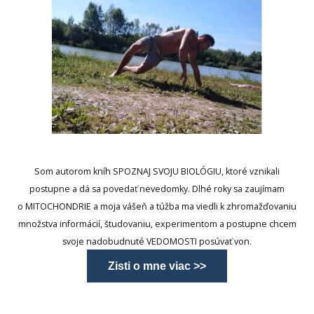
Som autorom kníh SPOZNAJ SVOJU BIOLÓGIU, ktoré vznikali
postupne a dá sa povedať nevedomky. Dlhé roky sa zaujímam
o MITOCHONDRIE a moja vášeň a túžba ma viedli k zhromažďovaniu
množstva informácií, študovaniu, experimentom a postupne chcem
svoje nadobudnuté VEDOMOSTI posúvať von.
Zisti o mne viac >>