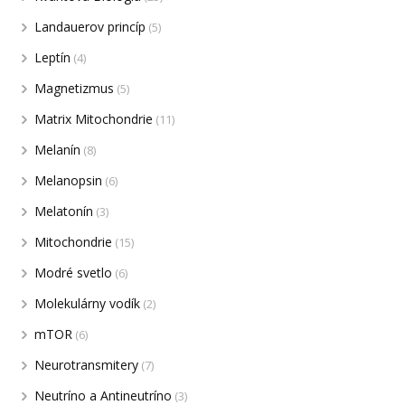
Landauerov princíp
(5)
Leptín
(4)
Magnetizmus
(5)
Matrix Mitochondrie
(11)
Melanín
(8)
Melanopsin
(6)
Melatonín
(3)
Mitochondrie
(15)
Modré svetlo
(6)
Molekulárny vodík
(2)
mTOR
(6)
Neurotransmitery
(7)
Neutríno a Antineutríno
(3)