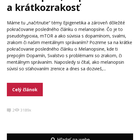
a krátkozrakosť
Máme tu „načrtnutie“ témy Epigenetika a zároveň dôležité
pokračovanie posledného článku o melanopsíne. Čo je to
pseudohypoxia, mTOR a ako súvisia s dopamínom, svalmi,
zrakom či našim mentálnym správaním? Pozrime sa na krátke
pokračovanie posledného článku o Melanopsine, kde ti
prepojím Dopamín, Svalstvo s problémami so zrakom, či
mentálnym správaním. Naposledy si čítal, ako melanopsin
súvisí so sťahovaním zrenice a dnes sa dozvieš,...
Celý článok
2
3189x
Hľadať na webe