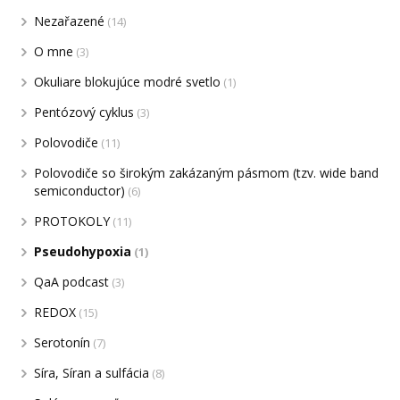
Nezařazené
(14)
O mne
(3)
Okuliare blokujúce modré svetlo
(1)
Pentózový cyklus
(3)
Polovodiče
(11)
Polovodiče so širokým zakázaným pásmom (tzv. wide band
semiconductor)
(6)
PROTOKOLY
(11)
Pseudohypoxia
(1)
QaA podcast
(3)
REDOX
(15)
Serotonín
(7)
Síra, Síran a sulfácia
(8)