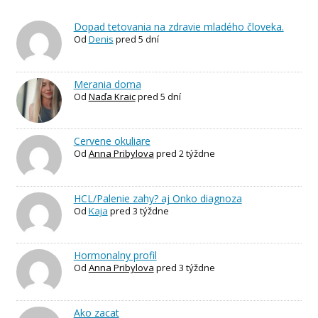
Dopad tetovania na zdravie mladého človeka.
Od
Denis
pred 5 dní
Merania doma
Od
Naďa Kraic
pred 5 dní
Cervene okuliare
Od
Anna Pribylova
pred 2 týždne
HCL/Palenie zahy? aj Onko diagnoza
Od
Kaja
pred 3 týždne
Hormonalny profil
Od
Anna Pribylova
pred 3 týždne
Ako zacat