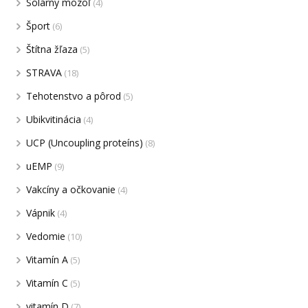
Solárny mozoľ
(4)
Šport
(6)
Štítna žľaza
(5)
STRAVA
(18)
Tehotenstvo a pôrod
(5)
Ubikvitinácia
(4)
UCP (Uncoupling proteíns)
(8)
uEMP
(9)
Vakcíny a očkovanie
(4)
Vápnik
(4)
Vedomie
(10)
Vitamín A
(5)
Vitamín C
(5)
vitamín D
(7)