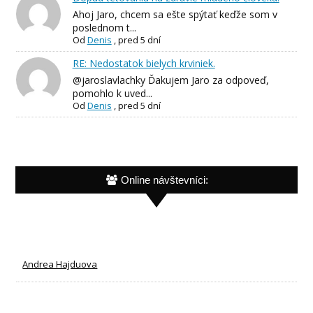
Ahoj Jaro, chcem sa ešte spýtať keďže som v
poslednom t...
Od
Denis
,
pred 5 dní
RE: Nedostatok bielych krviniek.
@jaroslavlachky Ďakujem Jaro za odpoveď,
pomohlo k uved...
Od
Denis
,
pred 5 dní
Online návštevníci:
Andrea Hajduova