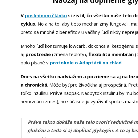
V
poslednom článku
si zistil, čo všetko naše telo
cyklus.
No a na to, aby tieto mechanizmy fungovali, 
preto sa mnohé z benefitov u väčšiny ľudí nikdy nepreja
Mnoho ľudí konzumuje lowcarb, dokonca aj ketogénnu s
aj
prostredie
(zmena teploty),
flexibilitu membrán
(
bolo písané v
protokole o Adaptácii na chlad
.
Dnes na všetko nadviažem a pozrieme sa aj na Inzulí
a chronická
. Môže byť pre živočícha aj prospešná. Pret
toľko inzulínu. Práve naopak. Nadbytok inzulínu by mu bo
nemrznúcu zmes), no súčasne ju využívať spolu s mast
Práve takto dokáže naše telo tvoriť redukčné m
glukózu a teda si aj dopĺňať glykogén. A to aj 