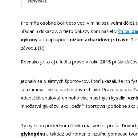
nerastú.
Pre mňa osobne boli tieto veci v minulosti veľmi dôlež
hľadaniu dôkazov. A tieto dôkazy som našiel v
štúdiu
zá
výkony
a to aj napriek
nízkosacharidovej strave
. Ti
závodu. [
R
]
Rovnako je to aj u ľudí a práve v roku
2015
prišla kľúčo
Jednalo sa o elitných športovcov, ktorí ukázali, že ich f
konzumovali nízko sacharidovú stravu. Práve naopak. Za
Adaptácii, spaľovali omnoho viac mastných kyselín,
vzrá
množstvá glukózy, ako „bežní“ športovci (podobne ako ps
Ty by si po poslednom článku mal vedieť prečo. Dôvod 
glykogénu
a taktiež ochromenie inzulínu pomocou tvor