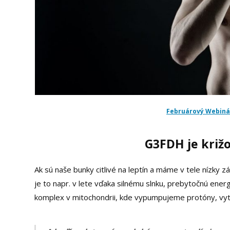
Februárový Webinár 
G3FDH je križo
Ak sú naše bunky citlivé na leptín a máme v tele nízky 
je to napr. v lete vďaka silnému slnku, prebytočnú en
komplex v mitochondrii, kde vypumpujeme protóny, vytvo