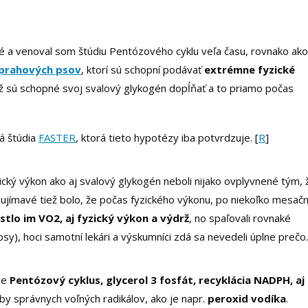
ité a venoval som štúdiu Pentózového cyklu veľa času, rovnako ak
prahových psov
, ktorí sú schopní podávať
extrémne fyzické
ež sú schopné svoj svalový glykogén dopĺňať a to priamo počas
vá štúdia
FASTER
, ktorá tieto hypotézy iba potvrdzuje. [
R
]
yzický výkon ako aj svalový glykogén neboli nijako ovplyvnené tým, 
ujímavé tiež bolo, že počas fyzického výkonu, po niekoľko mesač
stlo im VO2, aj fyzický výkon a výdrž
, no spaľovali rovnaké
y), hoci samotní lekári a výskumníci zdá sa nevedeli úplne prečo
je
Pentózový cyklus, glycerol 3 fosfát, recyklácia NADPH, aj
by správnych voľných radikálov, ako je napr.
peroxid vodíka
.