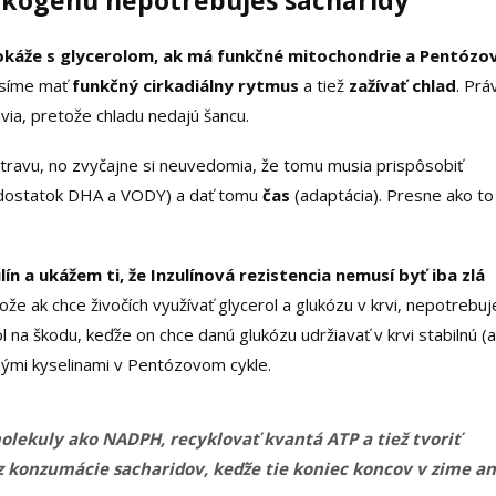
 dokáže s glycerolom, ak má funkčné mitochondrie a Pentózo
musíme mať
funkčný cirkadiálny rytmus
a tiež
zažívať chlad
. Prá
via, pretože chladu nedajú šancu.
travu, no zvyčajne si neuvedomia, že tomu musia prispôsobiť
dostatok DHA a VODY) a dať tomu
čas
(adaptácia). Presne ako to
n a ukážem ti, že Inzulínová rezistencia nemusí byť iba zlá
ože ak chce živočích využívať glycerol a glukózu v krvi, nepotrebuj
l na škodu, keďže on chce danú glukózu udržiavať v krvi stabilnú (
nými kyselinami v Pentózovom cykle.
olekuly ako NADPH, recyklovať kvantá ATP a tiež tvoriť
bez konzumácie sacharidov, keďže tie koniec koncov v zime an