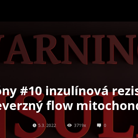
y #10 inzulínová rezi
everzný flow mitochon
5.3. 2022
3719x
0