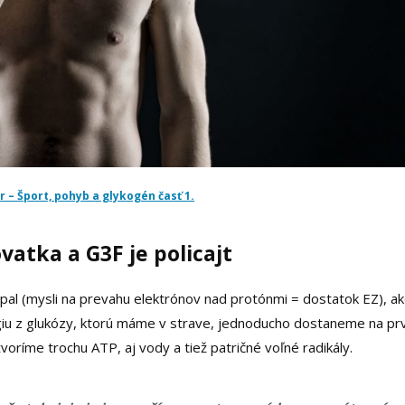
– Šport, pohyb a glykogén časť 1.
vatka a G3F je policajt
zápal (mysli na prevahu elektrónov nad protónmi = dostatok EZ), a
ergiu z glukózy, ktorú máme v strave, jednoducho dostaneme na pr
ríme trochu ATP, aj vody a tiež patričné voľné radikály.