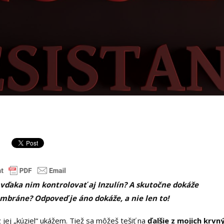
 vďaka nim kontrolovať aj Inzulín? A skutočne dokáže
mbráne? Odpoveď je áno dokáže, a nie len to!
jej „kúziel“ ukážem. Tiež sa môžeš tešiť na
ďalšie z mojich krvn