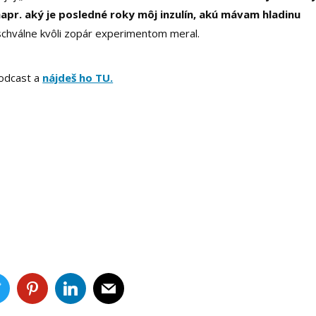
apr. aký je posledné roky môj inzulín, akú mávam hladinu
o schválne kvôli zopár experimentom meral.
odcast a
nájdeš ho TU.