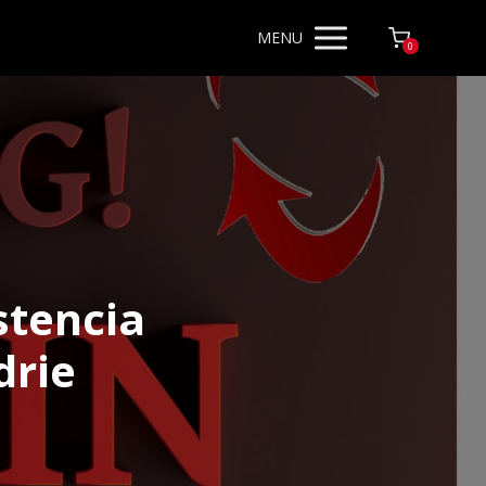
MENU
0
stencia
drie