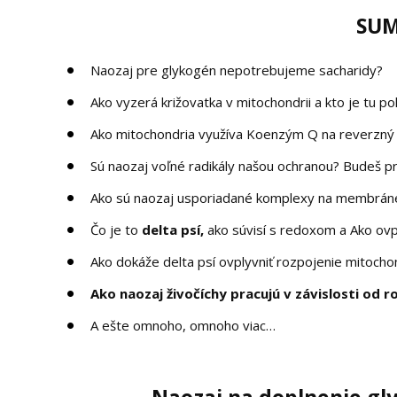
SUM
Naozaj pre glykogén nepotrebujeme sacharidy?
Ako vyzerá križovatka v mitochondrii a kto je tu po
Ako mitochondria využíva Koenzým Q na reverzný 
Sú naozaj voľné radikály našou ochranou? Budeš 
Ako sú naozaj usporiadané komplexy na membrán
Čo je to
delta psí,
ako súvisí s redoxom a Ako ovp
Ako dokáže delta psí ovplyvniť rozpojenie mitocho
Ako naozaj živočíchy pracujú v závislosti od 
A ešte omnoho, omnoho viac…
Naozaj na doplnenie gl