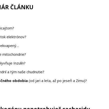
ÁR ČLÁNKU
licajtom?
tok elektrónov?
prekvapený…
e mitochondrie?
lyvňuje Inzulín?
ndrií a tým naše chudnutie?
ročného obdobia
(od jari a leta, až po jeseň a Zimu)?
ykogénu nepotrebuješ sacharidy