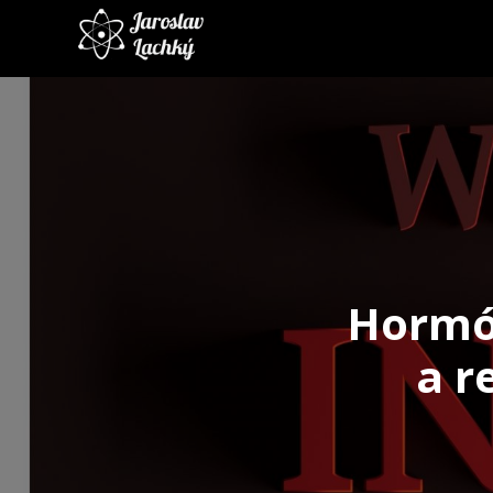
Hormón
a r