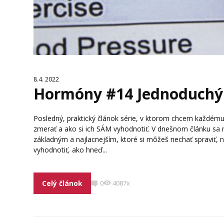
8.4. 2022
Hormóny #14 Jednoduchý 
Posledný, praktický článok série, v ktorom chcem každému
zmerať a ako si ich SÁM vyhodnotiť. V dnešnom článku 
základným a najlacnejším, ktoré si môžeš nechať spraviť,
vyhodnotiť, ako hneď...
Celý článok
0
4087x