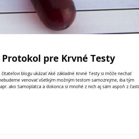
Protokol pre Krvné Testy
 čitateľovi blogu ukázať Aké základné Krvné Testy si môže nechať
sa nebudeme venovať všetkým možným testom samozrejme, iba tým
 napr. ako Samoplatca a dokonca si mnohé z nich aj sám aspoň z čast