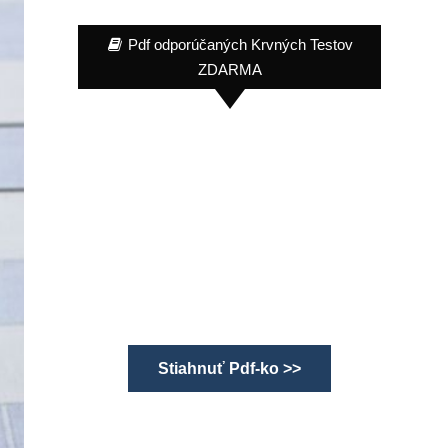
Pdf odporúčaných Krvných Testov
ZDARMA
Stiahnuť Pdf-ko >>