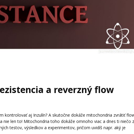
ezistencia a reverzný flow
m kontrolovať aj Inzulín? A skutočne dokáže mitochondria zvrátiť flo
nie len to! Mitochondria toho dokáže omnoho viac a dnes ti niečo z
vných testov, výsledkov a experimentov, pričom uvidíš napr. aký je