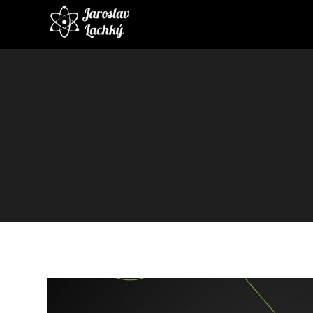
Video
prehrávač