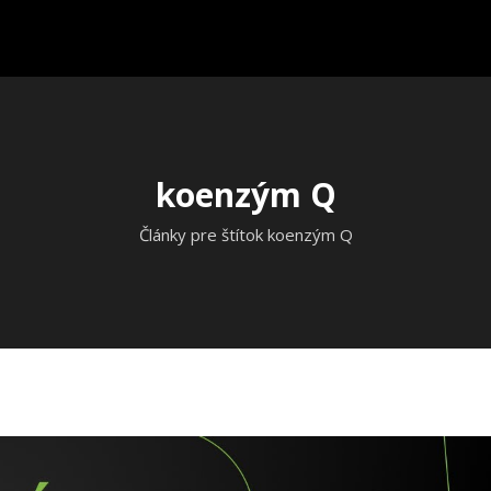
koenzým Q
Články pre štítok koenzým Q