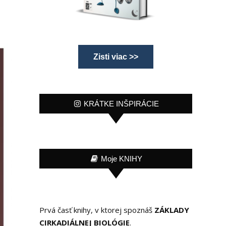
Zisti viac >>
KRÁTKE INŠPIRÁCIE
Moje KNIHY
Prvá časť knihy, v ktorej spoznáš
ZÁKLADY
CIRKADIÁLNEJ BIOLÓGIE
.