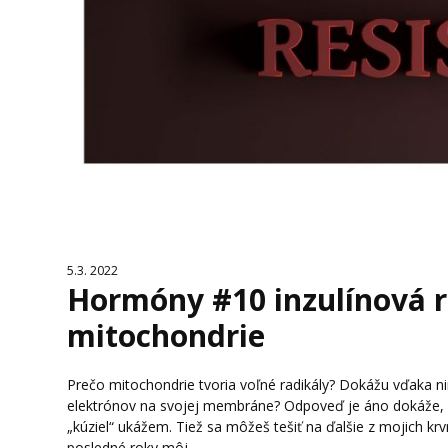
5.3. 2022
Hormóny #10 inzulínová r
mitochondrie
Prečo mitochondrie tvoria voľné radikály? Dokážu vďaka ni
elektrónov na svojej membráne? Odpoveď je áno dokáže, a 
„kúziel“ ukážem. Tiež sa môžeš tešiť na ďalšie z mojich kr
posledné roky môj...