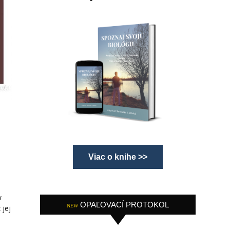
Viac o knihe >>
w
OPAĽOVACÍ PROTOKOL
NEW
 jej