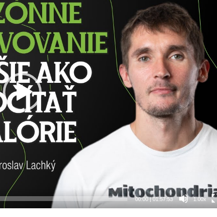
00:00
|
01:57:53
1.00x