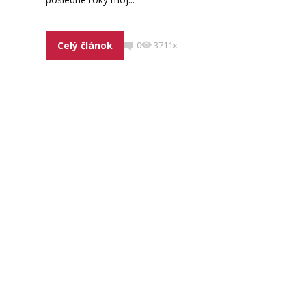
Celý článok
0
3711x