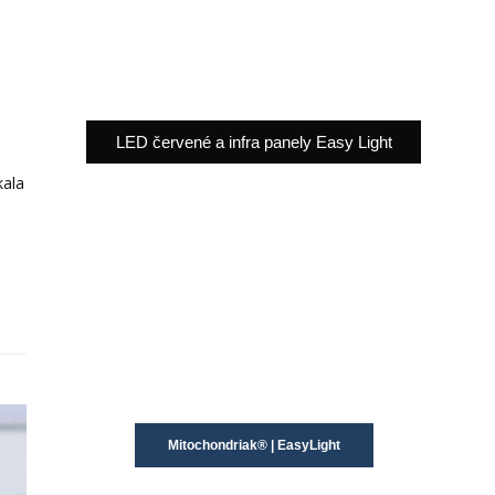
LED červené a infra panely Easy Light
kala
Mitochondriak® | EasyLight