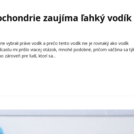
ochondrie zaujíma ľahký vodík
ie vybrali práve vodík a prečo tento vodík nie je rovnaký ako vodík
dcastu mi prišlo viacej otázok, mnohé podobné, pričom väčšina sa tý
o zároveň pre ľudí, ktorí sa...