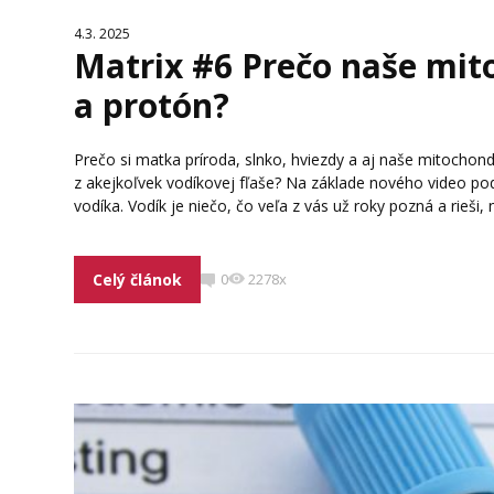
4.3. 2025
Matrix #6 Prečo naše mit
a protón?
Prečo si matka príroda, slnko, hviezdy a aj naše mitochondr
z akejkoľvek vodíkovej fľaše? Na základe nového video po
vodíka. Vodík je niečo, čo veľa z vás už roky pozná a rieši, n
Celý článok
0
2278x