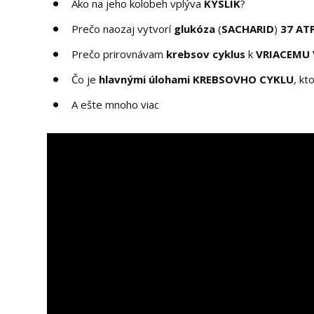
Ako na jeho kolobeh vplýva
KYSLÍK
?
Prečo naozaj vytvorí
glukóza
(
SACHARID
)
37 AT
Prečo prirovnávam
krebsov cyklus
k
VRIACEMU
Čo je
hlavnými úlohami KREBSOVHO CYKLU
, kt
A ešte mnoho viac