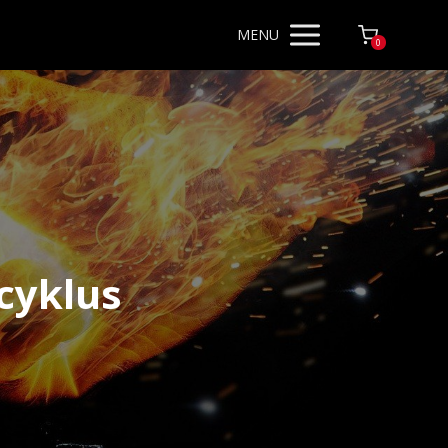
MENU
0
cyklus