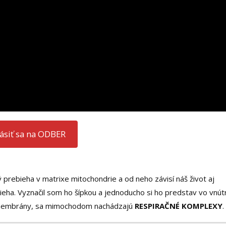
lásiť sa na ODBER
ý prebieha v matrixe mitochondrie a od neho závisí náš život aj
bieha. Vyznačil som ho šípkou a jednoducho si ho predstav vo vnútr
h membrány, sa mimochodom nachádzajú
RESPIRAČNÉ KOMPLEXY
.