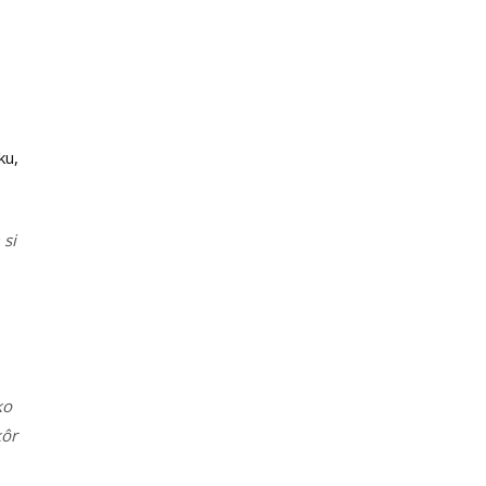
ku,
 si
ko
kôr