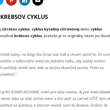
O KREBSOV CYKLUS
j
citrátov cyklus
,
cyklus kyseliny citrónovej
alebo
cyklus
 používať
krebsov cyklus
, pretože je to originálny názov po člove
cké názvy, no blog číta čoraz viac ľudí a chcem splniť to, čo som
laického a odborného sveta do jedného celku, aby každý mohol
ich pohľady stretli tam, kde sa skrýva skutočná pointa. Preto sa
svetlení.“
dajú príliš KOMPLIKOVANÉ, mám pre teba novinu. Aj pre malé dieťat
et okolo teba sa vśak rýchlo mení a čím skôr sa začneš UČIŤ, tým s
poliehať na autobus, o ktorom nevieš, kam ťa dovezie. Dúfam, že