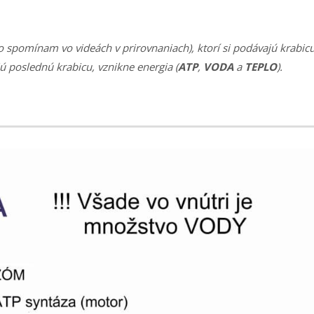
to spomínam vo videách v prirovnaniach), ktorí si podávajú krabic
jú poslednú krabicu, vznikne energia (
ATP
,
VODA
a
TEPLO
).