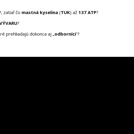
P
, zatiaľ čo
mastná kyselina
(
TUK
) až
137 ATP
?
 VÝVARU
?
oré prehliadajú dokonca aj „
odborníci
“?