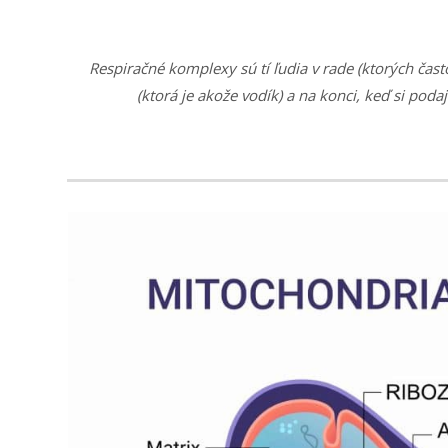
Respiračné komplexy sú tí ľudia v rade (ktorých čas
(ktorá je akože vodík) a na konci, keď si poda