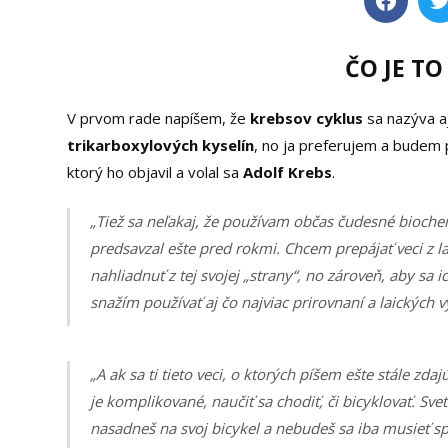
ČO JE T
V prvom rade napíšem, že
krebsov cyklus
sa nazýva a
trikarboxylových kyselín
, no ja preferujem a budem
ktorý ho objavil a volal sa
Adolf Krebs
.
„Tiež sa neľakaj, že používam občas čudesné biochemi
predsavzal ešte pred rokmi. Chcem prepájať veci z 
nahliadnuť z tej svojej „strany“, no zároveň, aby sa 
snažím používať aj čo najviac prirovnaní a laických vy
„A ak sa ti tieto veci, o ktorých píšem ešte stále z
je komplikované, naučiť sa chodiť, či bicyklovať. Sv
nasadneš na svoj bicykel a nebudeš sa iba musieť s