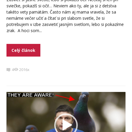
sviečke, pokazíš si oči!… Neviem ako ty, ale ja si z detstva
takéto vety pamätám. Často nám aj mama vravela, že sa
nemáme večer učiť a čítať si pri slabom svetle, že si
potrebujem v izbe zasvietiť jasným svetlom, lebo si pokazíme
zrak. A hoci som...
Celý článok
4
2016x
Video
prehrávač