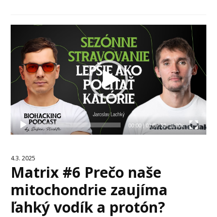
Video
prehrávač
00:00
|
01:57:53
1.00x
4.3. 2025
Matrix #6 Prečo naše
mitochondrie zaujíma
ľahký vodík a protón?