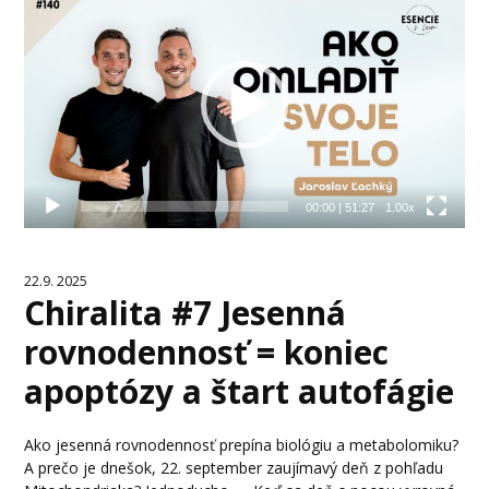
prehrávač
00:00
|
51:27
1.00x
22.9. 2025
Chiralita #7 Jesenná
rovnodennosť = koniec
apoptózy a štart autofágie
Ako jesenná rovnodennosť prepína biológiu a metabolomiku?
A prečo je dnešok, 22. september zaujímavý deň z pohľadu