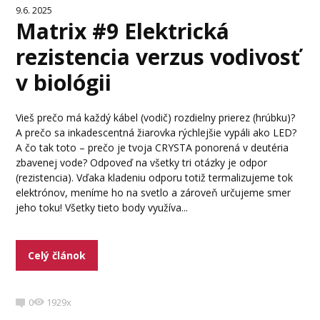
9.6. 2025
Matrix #9 Elektrická
rezistencia verzus vodivosť
v biológii
Vieš prečo má každý kábel (vodič) rozdielny prierez (hrúbku)?
A prečo sa inkadescentná žiarovka rýchlejšie vypáli ako LED?
A čo tak toto – prečo je tvoja CRYSTA ponorená v deutéria
zbavenej vode? Odpoveď na všetky tri otázky je odpor
(rezistencia). Vďaka kladeniu odporu totiž termalizujeme tok
elektrónov, meníme ho na svetlo a zároveň určujeme smer
jeho toku! Všetky tieto body využíva...
Celý článok
0
1929x