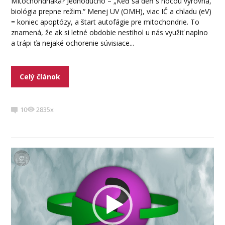
Mitochondriaka? Jednoducho – „Keď sa deň s nocou vyrovná,
biológia prepne režim.“ Menej UV (OMH), viac IČ a chladu (eV)
= koniec apoptózy, a štart autofágie pre mitochondrie. To
znamená, že ak si letné obdobie nestihol u nás využiť naplno
a trápi ťa nejaké ochorenie súvisiace...
Celý článok
10
2835x
Video
prehrávač