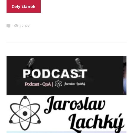
Celý článok
1
2707x