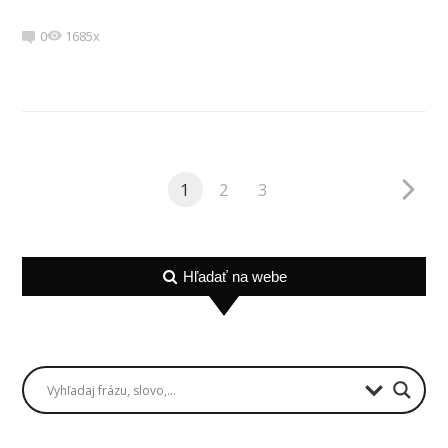
0
1685x
1
2
3
Hľadať na webe