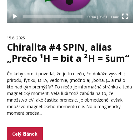
00:00
|
05:51
1.00x
15.8. 2025
Chiralita #4 SPIN, alias
„Prečo ¹H = bit a ²H = šum“
Čo keby som ti povedal, že je tu niečo, čo dokáže vysvetliť
prírodu, fyziku, DHA, vedomie, (možno aj „boha„)... a málo
kto nad tým premýšľa? To niečo je informačná stránka a teda
magnetický moment. Veľa ľudí totiž zabúda na to, že
množstvo eV, aké častica prenesie, je obmedzené, avšak
množsvo magnetického momentu nie. No a magnetický
moment predsa...
Celý článok