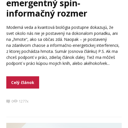
emergentný spin-
informačný rozmer
Moderná veda a kvantová biológia postupne dokazujú, že
svet okolo nás nie je postavený na dokonalom poriadku, ani
na „hmote“, ako sa občas zdá. Naopak – je postavený
na zdanlivom chaose a informačno-energetickej interferencii,
z ktorej pochádza hmota. Sumár (osnova článku) P.S. Ak ma
chceš podporiť v práci, zdieľaj článok ďalej. Tiež ma môžeš
podporiť v práci kúpou mojich kníh, alebo akéhokoľvek...
Celý článok
0
1277x
Video