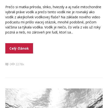
Prečo si matka príroda, slnko, hviezdy a aj naše mitochondrie
vybrali práve vodík a prečo tento vodík nie je rovnaký ako
vodík z akejkoľvek vodíkovej fľaše? Na základe nového video
podcastu mi prišlo viacej otázok, mnohé podobné, pričom
väčšina sa týkala vodíka. Vodík je niečo, čo veľa z vás už roky
pozná a rieši, no zároveň pre ľudí, ktorí sa...
Celý článok
0
2278x