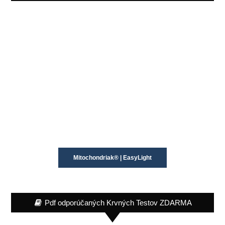
Mitochondriak® | EasyLight
Pdf odporúčaných Krvných Testov ZDARMA