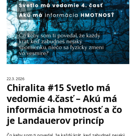
22.3. 2026
Chiralita #15 Svetlo má
vedomie 4.časť – Akú má
informácia hmotnosť a čo
je Landauerov princíp
Čo keby som ti povedal, že každý krát, keď zabudneš nejaký