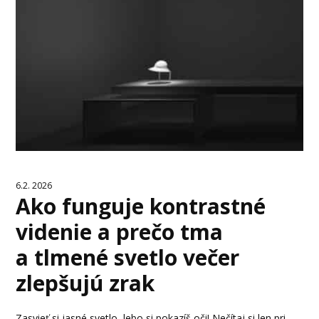
6.2. 2026
Ako funguje kontrastné
videnie a prečo tma
a tlmené svetlo večer
zlepšujú zrak
Zasvieť si jasné svetlo, lebo si pokazíš oči! Nečítaj si len pri