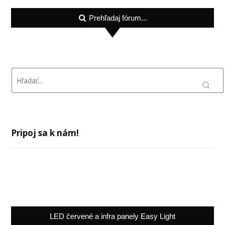
Prehľadaj fórum...
Pripoj sa k nám!
LED červené a infra panely Easy Light