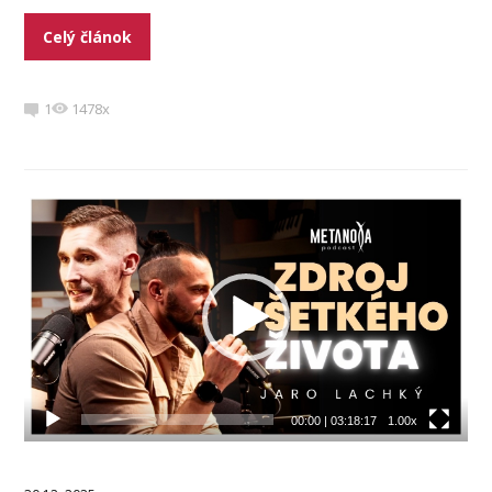
Celý článok
1
1478x
Video
prehrávač
00:00
|
03:18:17
1.00x