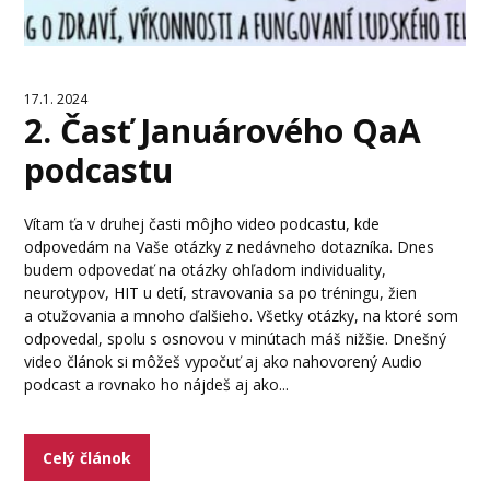
17.1. 2024
2. Časť Januárového QaA
podcastu
Vítam ťa v druhej časti môjho video podcastu, kde
odpovedám na Vaše otázky z nedávneho dotazníka. Dnes
budem odpovedať na otázky ohľadom individuality,
neurotypov, HIT u detí, stravovania sa po tréningu, žien
a otužovania a mnoho ďalšieho. Všetky otázky, na ktoré som
odpovedal, spolu s osnovou v minútach máš nižšie. Dnešný
video článok si môžeš vypočuť aj ako nahovorený Audio
podcast a rovnako ho nájdeš aj ako...
Celý článok