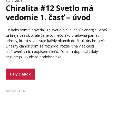
30.12. 2025
Chiralita #12 Svetlo má
vedomie 1. časť – úvod
Čo keby som ti povedal, že svetlo nie je len lúč energie, ktorý
ťa hreje cez sklo, ale že je to niečo ako pradávna pamäť
prírody, ktorá si zapisuje každý okamih do štruktúry hmoty?
Dnešný článok som sa rozhodol rozdeliť na viac častí
a zároveň v nich popíšem niečo, čo som doposiaľ nikdy
nezverejnil. Bude to podobne ako...
Celý článok
0
1423x