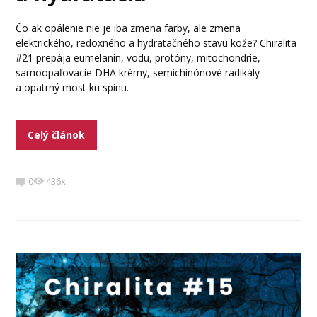
Čo ak opálenie nie je iba zmena farby, ale zmena
elektrického, redoxného a hydratačného stavu kože? Chiralita
#21 prepája eumelanín, vodu, protóny, mitochondrie,
samoopaľovacie DHA krémy, semichinónové radikály
a opatrný most ku spinu.
Celý článok
0
436x