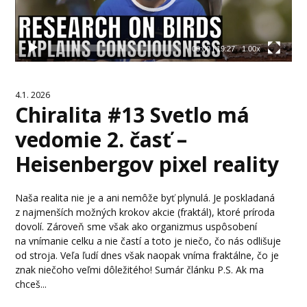
00:00
|
19:27
1.00x
4.1. 2026
Chiralita #13 Svetlo má
vedomie 2. časť –
Heisenbergov pixel reality
Naša realita nie je a ani nemôže byť plynulá. Je poskladaná
z najmenších možných krokov akcie (fraktál), ktoré príroda
dovolí. Zároveň sme však ako organizmus uspôsobení
na vnímanie celku a nie častí a toto je niečo, čo nás odlišuje
od stroja. Veľa ľudí dnes však naopak vníma fraktálne, čo je
znak niečoho veľmi dôležitého! Sumár článku P.S. Ak ma
chceš...