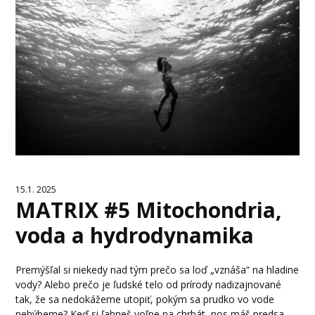
15.1. 2025
MATRIX #5 Mitochondria,
voda a hydrodynamika
Premýšľal si niekedy nad tým prečo sa loď „vznáša“ na hladine
vody? Alebo prečo je ľudské telo od prírody nadizajnované
tak, že sa nedokážeme utopiť, pokým sa prudko vo vode
nehýbeme? Keď si ľahneš voľne na chrbát, nos máš predsa