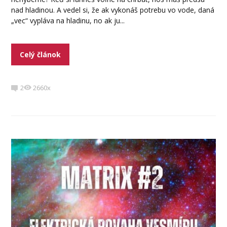
nad hladinou. A vedel si, že ak vykonáš potrebu vo vode, daná
„vec“ vypláva na hladinu, no ak ju...
Celý článok
2
2660x