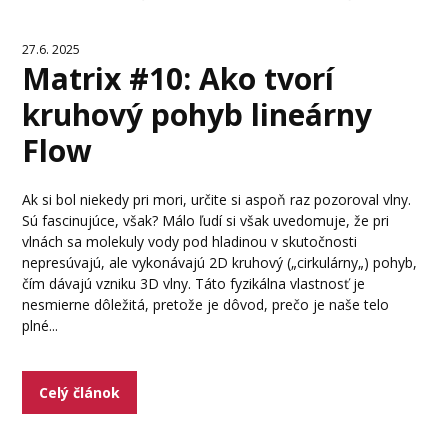
27.6. 2025
Matrix #10: Ako tvorí
kruhový pohyb lineárny
Flow
Ak si bol niekedy pri mori, určite si aspoň raz pozoroval vlny.
Sú fascinujúce, však? Málo ľudí si však uvedomuje, že pri
vlnách sa molekuly vody pod hladinou v skutočnosti
nepresúvajú, ale vykonávajú 2D kruhový („cirkulárny„) pohyb,
čím dávajú vzniku 3D vlny. Táto fyzikálna vlastnosť je
nesmierne dôležitá, pretože je dôvod, prečo je naše telo
plné...
Celý článok