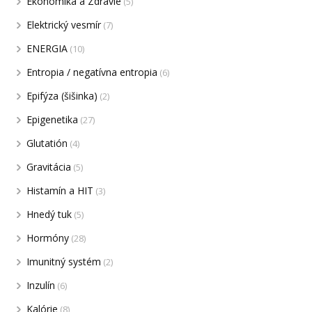
Ekonomika a Zdravie
(5)
Elektrický vesmír
(7)
ENERGIA
(10)
Entropia / negatívna entropia
(6)
Epifýza (šišinka)
(2)
Epigenetika
(27)
Glutatión
(4)
Gravitácia
(5)
Histamín a HIT
(3)
Hnedý tuk
(5)
Hormóny
(28)
Imunitný systém
(2)
Inzulín
(6)
Kalórie
(8)