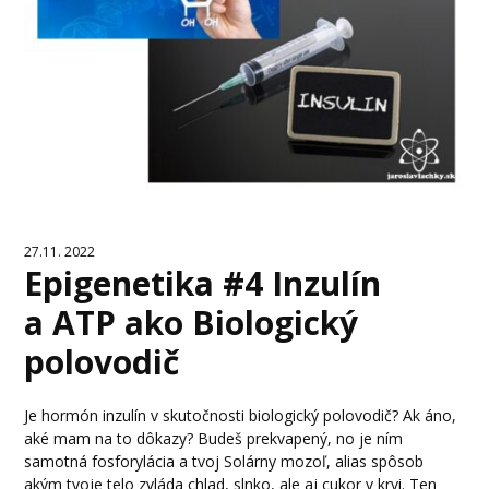
27.11. 2022
Epigenetika #4 Inzulín
a ATP ako Biologický
polovodič
Je hormón inzulín v skutočnosti biologický polovodič? Ak áno,
aké mam na to dôkazy? Budeš prekvapený, no je ním
samotná fosforylácia a tvoj Solárny mozoľ, alias spôsob
akým tvoje telo zvláda chlad, slnko, ale aj cukor v krvi. Ten