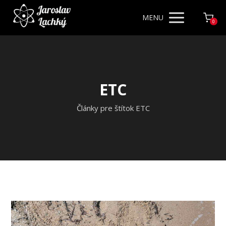
MENU
0
ETC
Články pre štítok ETC