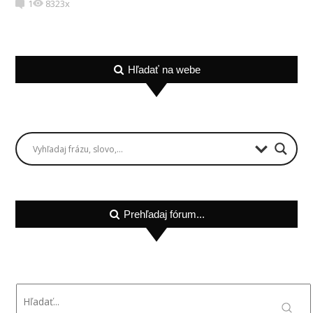
1
8323x
Hľadať na webe
Prehľadaj fórum...