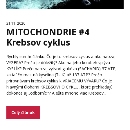
21.11. 2020
MITOCHONDRIE #4
Krebsov cyklus
Rýchly sumár článku: Čo je to krebsov cyklus a ako naozaj
VYZERÁ? Prečo je dôležitý? Ako na jeho kolobeh vplýva
KYSLÍK? Prečo naozaj vytvorí glukóza (SACHARID) 37 ATP,
zatiaľ čo mastná kyselina (TUK) až 137 ATP? Prečo
prirovnávam krebsov cyklus k VRIACEMU VÝVARU? Čo je
hlavnými úlohami KREBSOVHO CYKLU, ktoré prehliadajú
dokonca aj „odborníci“? A ešte mnoho viac Krebsov...
Celý článok