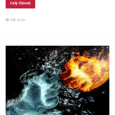
Celý článok
0
4506x