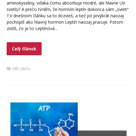
aminokyseliny, vďaka čomu absorbuje modré, ale hlavne UV
svetlo? A prečo tvrdím, že hormón leptín dokonca sám „svieti“
? V dnešnom článku sa to dozvieš, a tiež po prvýkrát naozaj
pochopíš ako hlavný hormón Leptín naozaj pracuje. Potom
zistíš, čo je to Leptínová...
Celý článok
0
2847x