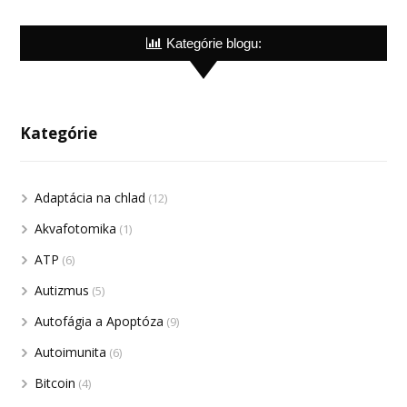
Kategórie blogu:
Kategórie
Adaptácia na chlad
(12)
Akvafotomika
(1)
ATP
(6)
Autizmus
(5)
Autofágia a Apoptóza
(9)
Autoimunita
(6)
Bitcoin
(4)