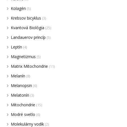
Kolagén
(5)
Krebsov bicyklus
(3)
Kvantová Biológia
(25)
Landauerov princíp
(5)
Leptín
(4)
Magnetizmus
(5)
Matrix Mitochondrie
(11)
Melanín
(8)
Melanopsin
(6)
Melatonín
(3)
Mitochondrie
(15)
Modré svetlo
(6)
Molekulárny vodík
(2)