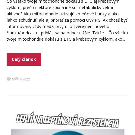
Čo všetko tvoje mitochondrie dokážu s ETC aj krebsovym
cyklom, prečo niektoré spia a iné sú metabolicky veľmi
aktívne? Ako mitochondrie aktivujú kmeňové bunky a ako
ľahko schudnúť, ale aj pribrať za pomoci UV? P.S. Ak chceš byť
informovaný vždy medzi prvými o zverejnení nového
článku/podcastu, prihlás sa na odber nižšie. Takže… Čo všetko
tvoje mitochondrie dokážu s ETC a krebsovym cyklom, ako...
Celý článok
9
4502x