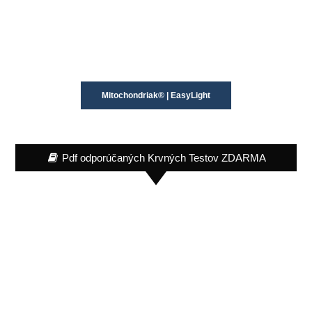
Mitochondriak® | EasyLight
Pdf odporúčaných Krvných Testov ZDARMA