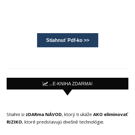
Stiahnuť Pdf-ko >>
...E-KNIHA ZDARMA!
Stiahni si
zDARma NÁVOD
, ktorý ti ukáže
AKO eliminovať
RIZIKO
, ktoré predstavujú dnešné technológie.