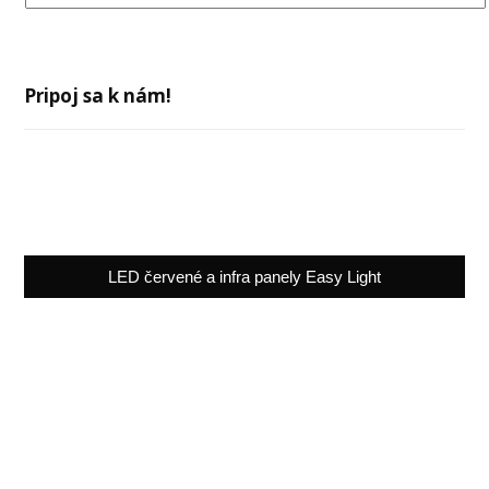
Pripoj sa k nám!
LED červené a infra panely Easy Light