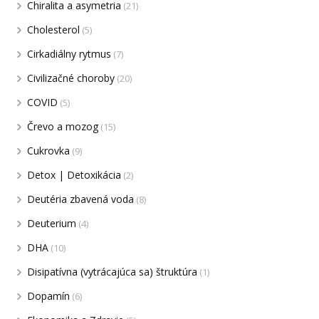
Chiralita a asymetria
(21)
Cholesterol
(5)
Cirkadiálny rytmus
(7)
Civilizačné choroby
(20)
COVID
(5)
Črevo a mozog
(15)
Cukrovka
(9)
Detox | Detoxikácia
(2)
Deutéria zbavená voda
(8)
Deuterium
(4)
DHA
(10)
Disipatívna (vytrácajúca sa) štruktúra
(1)
Dopamín
(6)