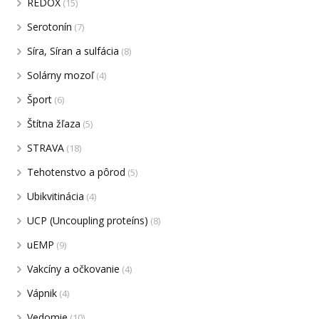
REDOX
(15)
Serotonín
(7)
Síra, Síran a sulfácia
(8)
Solárny mozoľ
(4)
Šport
(6)
Štítna žľaza
(5)
STRAVA
(18)
Tehotenstvo a pôrod
(5)
Ubikvitinácia
(4)
UCP (Uncoupling proteíns)
(8)
uEMP
(9)
Vakcíny a očkovanie
(4)
Vápnik
(4)
Vedomie
(10)