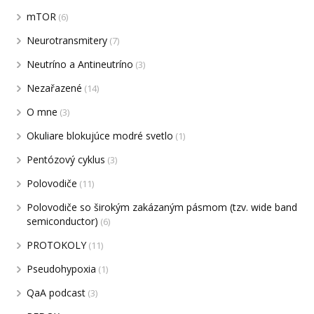
mTOR
(6)
Neurotransmitery
(7)
Neutríno a Antineutríno
(3)
Nezařazené
(14)
O mne
(3)
Okuliare blokujúce modré svetlo
(1)
Pentózový cyklus
(3)
Polovodiče
(11)
Polovodiče so širokým zakázaným pásmom (tzv. wide band
semiconductor)
(6)
PROTOKOLY
(11)
Pseudohypoxia
(1)
QaA podcast
(3)