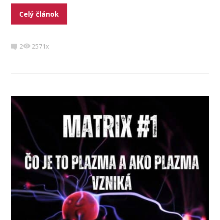
Celý článok
2
2571x