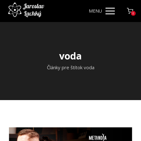
MENU
0
voda
Články pre štítok voda
Video
prehrávač