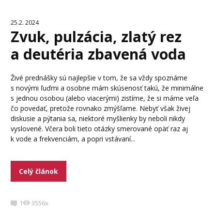
25.2. 2024
Zvuk, pulzácia, zlatý rez
a deutéria zbavená voda
Živé prednášky sú najlepšie v tom, že sa vždy spoznáme
s novými ľuďmi a osobne mám skúsenosť takú, že minimálne
s jednou osobou (alebo viacerými) zistíme, že si máme veľa
čo povedať, pretože rovnako zmýšľame. Nebyť však živej
diskusie a pýtania sa, niektoré myšlienky by neboli nikdy
vyslovené. Včera boli tieto otázky smerované opäť raz aj
k vode a frekvenciám, a popri vstávaní...
Celý článok
1
3556x