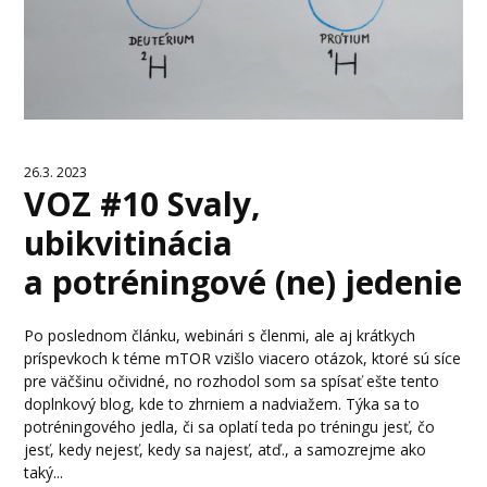
26.3. 2023
VOZ #10 Svaly,
ubikvitinácia
a potréningové (ne) jedenie
Po poslednom článku, webinári s členmi, ale aj krátkych
príspevkoch k téme mTOR vzišlo viacero otázok, ktoré sú síce
pre väčšinu očividné, no rozhodol som sa spísať ešte tento
doplnkový blog, kde to zhrniem a nadviažem. Týka sa to
potréningového jedla, či sa oplatí teda po tréningu jesť, čo
jesť, kedy nejesť, kedy sa najesť, atď., a samozrejme ako
taký...