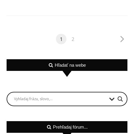
1
2
Hľadať na webe
Prehľadaj fórum...