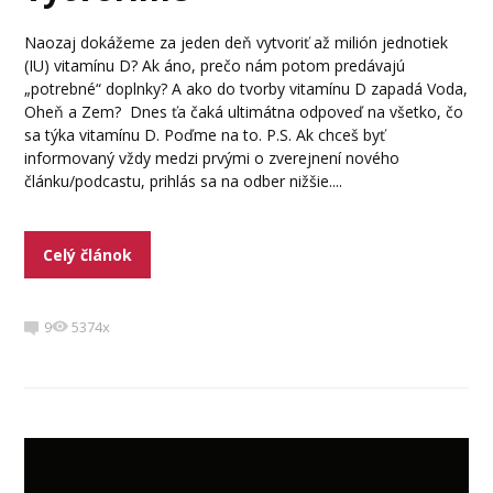
Naozaj dokážeme za jeden deň vytvoriť až milión jednotiek
(IU) vitamínu D? Ak áno, prečo nám potom predávajú
„potrebné“ doplnky? A ako do tvorby vitamínu D zapadá Voda,
Oheň a Zem? Dnes ťa čaká ultimátna odpoveď na všetko, čo
sa týka vitamínu D. Poďme na to. P.S. Ak chceš byť
informovaný vždy medzi prvými o zverejnení nového
článku/podcastu, prihlás sa na odber nižšie....
Celý článok
9
5374x