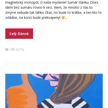
magnetický monopól, či naše myslenie! Sumár článku: Dnes
idem bez sumáru rovno k veci. Viem, že mnoho z Vás to
zrejme nebude tak ľahko čítať, no bude to krátke, a ten kto to
zvládne, na konci bude prekvapený!
...
Celý článok
0
2277x