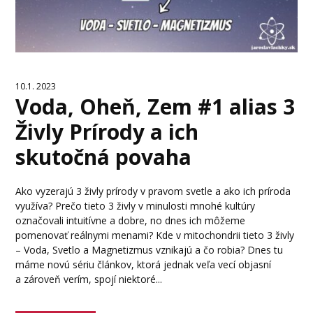
10.1. 2023
Voda, Oheň, Zem #1 alias 3
Živly Prírody a ich
skutočná povaha
Ako vyzerajú 3 živly prírody v pravom svetle a ako ich príroda
využíva? Prečo tieto 3 živly v minulosti mnohé kultúry
označovali intuitívne a dobre, no dnes ich môžeme
pomenovať reálnymi menami? Kde v mitochondrii tieto 3 živly
– Voda, Svetlo a Magnetizmus vznikajú a čo robia? Dnes tu
máme novú sériu článkov, ktorá jednak veľa vecí objasní
a zároveň verím, spojí niektoré...