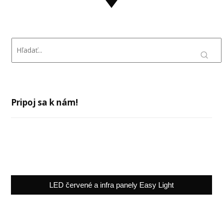
Pripoj sa k nám!
LED červené a infra panely Easy Light