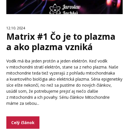
12.10. 2024
Matrix #1 Čo je to plazma
a ako plazma vzniká
Vodík má iba jeden protón a jeden elektrón. Keď vodík
v mitochondrii stratí elektrón, stane sa z neho plazma. Naše
mitochondrie teda tiež vyzerajú z pohľadu mitochondriaka
a kvantového biológia ako elektrická plazma. Séria epigenetiky
síce ešte nekončí, no než sa pustíme do nových článkov,
usúdil som, že potrebujeme prejsť aj niečo ďalšie
z mitochondrii a ich povahy. Sériu článkov Mitochondrie
máme za sebou...
Celý článok