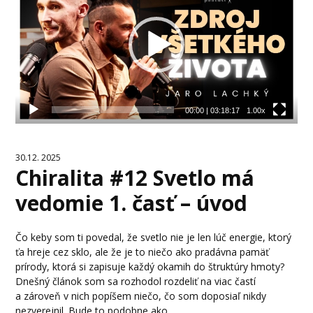
00:00
|
03:18:17
1.00x
30.12. 2025
Chiralita #12 Svetlo má
vedomie 1. časť – úvod
Čo keby som ti povedal, že svetlo nie je len lúč energie, ktorý
ťa hreje cez sklo, ale že je to niečo ako pradávna pamäť
prírody, ktorá si zapisuje každý okamih do štruktúry hmoty?
Dnešný článok som sa rozhodol rozdeliť na viac častí
a zároveň v nich popíšem niečo, čo som doposiaľ nikdy
nezverejnil. Bude to podobne ako...