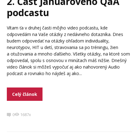
2. Časť Januárového QaA
podcastu
Vítam ťa v druhej časti môjho video podcastu, kde
odpovedám na Vaše otázky z nedávneho dotazníka. Dnes
budem odpovedať na otázky ohľadom individuality,
neurotypov, HIT u detí, stravovania sa po tréningu, žien
a otužovania a mnoho ďalšieho. Všetky otázky, na ktoré som
odpovedal, spolu s osnovou v minútach máš nižšie. Dnešný
video článok si môžeš vypočuť aj ako nahovorený Audio
podcast a rovnako ho nájdeš aj ako...
Celý článok
0
1687x