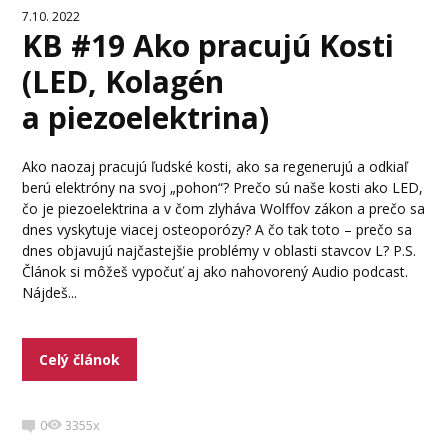
7.10. 2022
KB #19 Ako pracujú Kosti
(LED, Kolagén
a piezoelektrina)
Ako naozaj pracujú ľudské kosti, ako sa regenerujú a odkiaľ
berú elektróny na svoj „pohon“? Prečo sú naše kosti ako LED,
čo je piezoelektrina a v čom zlyháva Wolffov zákon a prečo sa
dnes vyskytuje viacej osteoporózy? A čo tak toto – prečo sa
dnes objavujú najčastejšie problémy v oblasti stavcov L? P.S.
Článok si môžeš vypočuť aj ako nahovorený Audio podcast.
Nájdeš...
Celý článok
0
3355x