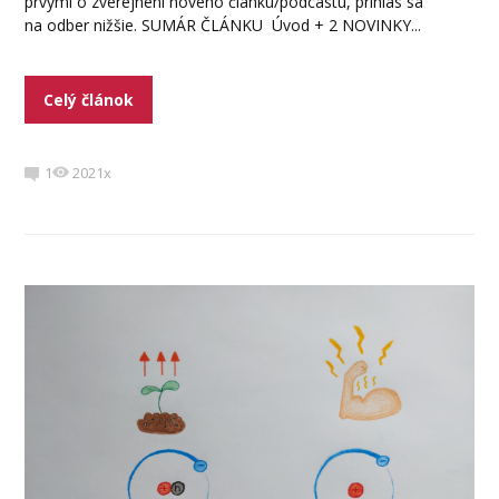
prvými o zverejnení nového článku/podcastu, prihlás sa
na odber nižšie. SUMÁR ČLÁNKU Úvod + 2 NOVINKY...
Celý článok
1
2021x