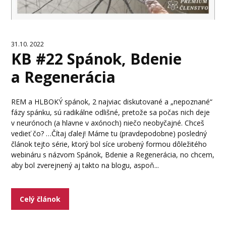
31.10. 2022
KB #22 Spánok, Bdenie
a Regenerácia
REM a HLBOKÝ spánok, 2 najviac diskutované a „nepoznané“
fázy spánku, sú radikálne odlišné, pretože sa počas nich deje
v neurónoch (a hlavne v axónoch) niečo neobyčajné. Chceš
vedieť čo? …Čítaj ďalej! Máme tu (pravdepodobne) posledný
článok tejto série, ktorý bol síce urobený formou dôležitého
webináru s názvom Spánok, Bdenie a Regenerácia, no chcem,
aby bol zverejnený aj takto na blogu, aspoň...
Celý článok