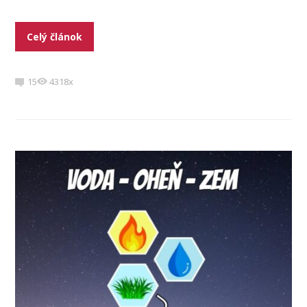
Celý článok
15
4318x