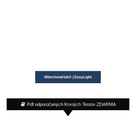
Mitochondriak® | EasyLight
Pdf odporúčaných Krvných Testov ZDARMA