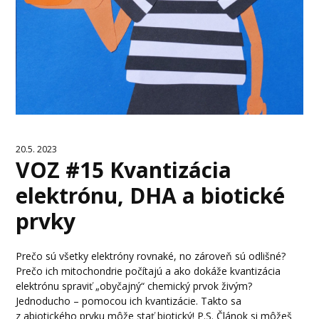
20.5. 2023
VOZ #15 Kvantizácia
elektrónu, DHA a biotické
prvky
Prečo sú všetky elektróny rovnaké, no zároveň sú odlišné?
Prečo ich mitochondrie počítajú a ako dokáže kvantizácia
elektrónu spraviť „obyčajný“ chemický prvok živým?
Jednoducho – pomocou ich kvantizácie. Takto sa
z abiotického prvku môže stať biotický! P.S. Článok si môžeš