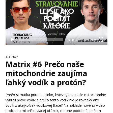
00:00
|
01:57:53
1.00x
4.3. 2025
Matrix #6 Prečo naše
mitochondrie zaujíma
ľahký vodík a protón?
Prečo si matka príroda, slnko, hviezdy a aj naše mitochondrie
vybrali práve vodík a prečo tento vodík nie je rovnaký ako
vodík z akejkoľvek vodíkovej fľaše? Na základe nového video
podcastu mi prišlo viacej otázok, mnohé podobné, pričom