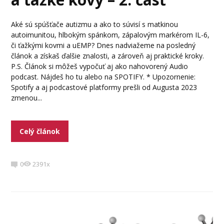
Aké sú spúšťače autizmu a ako to súvisí s matkinou
autoimunitou, hlbokým spánkom, zápalovým markérom IL-6,
či ťažkými kovmi a uEMP? Dnes nadviažeme na posledný
článok a získaš ďalšie znalosti, a zároveň aj praktické kroky.
P.S. Článok si môžeš vypočuť aj ako nahovorený Audio
podcast. Nájdeš ho tu alebo na SPOTIFY. * Upozornenie:
Spotify a aj podcastové platformy prešli od Augusta 2023
zmenou...
Celý článok
0
2391x