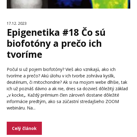
17.12. 2023
Epigenetika #18 Čo sú
biofotóny a prečo ich
tvoríme
Počul si už pojem biofotóny? Vieš ako vznikajú, ako ich
tvoríme a prečo? Akú úlohu v ich tvorbe zohráva kyslík,
deutérium, či mitochondrie? Ak si na mojom webe dlhšie, tak
ich už poznáš dávno a ak nie, dnes sa dozvieš dôležitý základ
„v kocke„. Každý prémium člen zároveň dostane dôležité
informácie predtým, ako sa zúčastní stredajšieho ZOOM
webináru. Na...
Celý článok