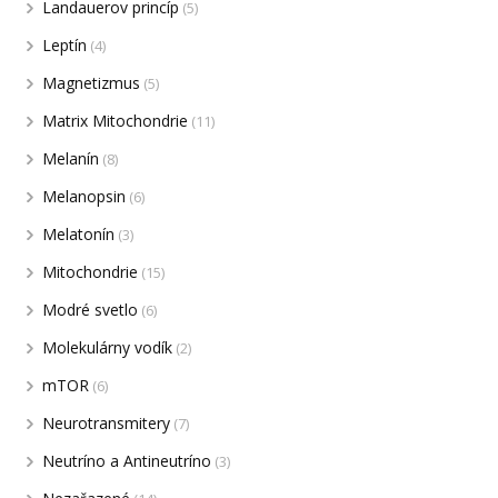
Landauerov princíp
(5)
Leptín
(4)
Magnetizmus
(5)
Matrix Mitochondrie
(11)
Melanín
(8)
Melanopsin
(6)
Melatonín
(3)
Mitochondrie
(15)
Modré svetlo
(6)
Molekulárny vodík
(2)
mTOR
(6)
Neurotransmitery
(7)
Neutríno a Antineutríno
(3)