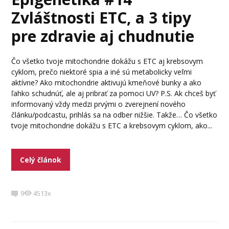
Zvláštnosti ETC, a 3 tipy
pre zdravie aj chudnutie
Čo všetko tvoje mitochondrie dokážu s ETC aj krebsovym
cyklom, prečo niektoré spia a iné sú metabolicky veľmi
aktívne? Ako mitochondrie aktivujú kmeňové bunky a ako
ľahko schudnúť, ale aj pribrať za pomoci UV? P.S. Ak chceš byť
informovaný vždy medzi prvými o zverejnení nového
článku/podcastu, prihlás sa na odber nižšie. Takže… Čo všetko
tvoje mitochondrie dokážu s ETC a krebsovym cyklom, ako...
Celý článok
9
4513x