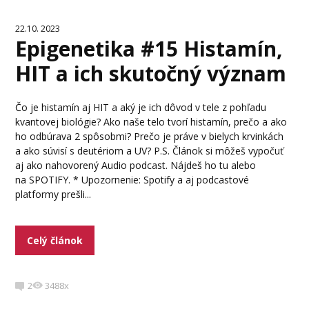
22.10. 2023
Epigenetika #15 Histamín,
HIT a ich skutočný význam
Čo je histamín aj HIT a aký je ich dôvod v tele z pohľadu
kvantovej biológie? Ako naše telo tvorí histamín, prečo a ako
ho odbúrava 2 spôsobmi? Prečo je práve v bielych krvinkách
a ako súvisí s deutériom a UV? P.S. Článok si môžeš vypočuť
aj ako nahovorený Audio podcast. Nájdeš ho tu alebo
na SPOTIFY. * Upozornenie: Spotify a aj podcastové
platformy prešli...
Celý článok
2
3488x