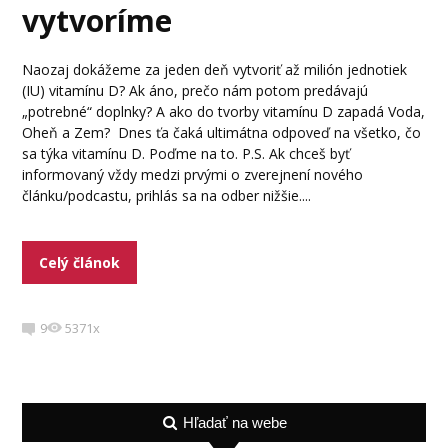
vytvoríme
Naozaj dokážeme za jeden deň vytvoriť až milión jednotiek
(IU) vitamínu D? Ak áno, prečo nám potom predávajú
„potrebné“ doplnky? A ako do tvorby vitamínu D zapadá Voda,
Oheň a Zem? Dnes ťa čaká ultimátna odpoveď na všetko, čo
sa týka vitamínu D. Poďme na to. P.S. Ak chceš byť
informovaný vždy medzi prvými o zverejnení nového
článku/podcastu, prihlás sa na odber nižšie....
Celý článok
9
5371x
Hľadať na webe