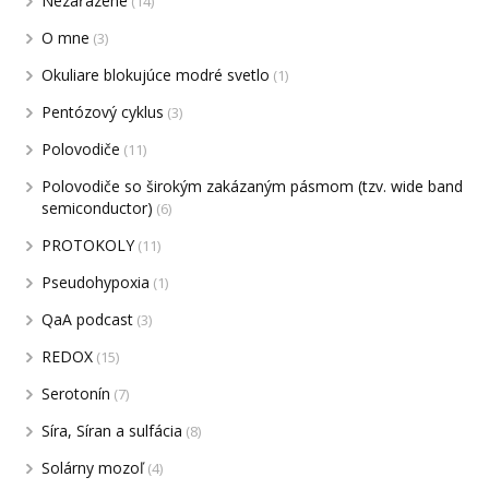
Nezařazené
(14)
O mne
(3)
Okuliare blokujúce modré svetlo
(1)
Pentózový cyklus
(3)
Polovodiče
(11)
Polovodiče so širokým zakázaným pásmom (tzv. wide band
semiconductor)
(6)
PROTOKOLY
(11)
Pseudohypoxia
(1)
QaA podcast
(3)
REDOX
(15)
Serotonín
(7)
Síra, Síran a sulfácia
(8)
Solárny mozoľ
(4)