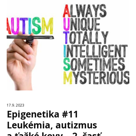
17.9. 2023
Epigenetika #11
Leukémia, autizmus
a ťažké kovy – 2. časť