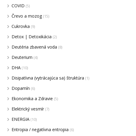
COVID
(5)
Črevo a mozog
(15)
Cukrovka
(9)
Detox | Detoxikácia
(2)
Deutéria zbavená voda
(8)
Deuterium
(4)
DHA
(10)
Disipatívna (vytrácajúca sa) štruktúra
(1)
Dopamín
(6)
Ekonomika a Zdravie
(5)
Elektrický vesmír
(7)
ENERGIA
(10)
Entropia / negatívna entropia
(6)