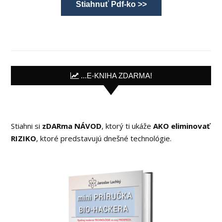
Stiahnuť Pdf-ko >>
...E-KNIHA ZDARMA!
Stiahni si
zDARma NÁVOD
, ktorý ti ukáže
AKO eliminovať
RIZIKO
, ktoré predstavujú dnešné technológie.