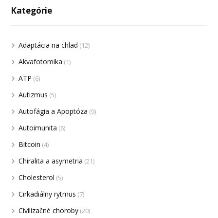
Kategórie
Adaptácia na chlad
(12)
Akvafotomika
(1)
ATP
(6)
Autizmus
(5)
Autofágia a Apoptóza
(9)
Autoimunita
(6)
Bitcoin
(4)
Chiralita a asymetria
(21)
Cholesterol
(5)
Cirkadiálny rytmus
(7)
Civilizačné choroby
(20)