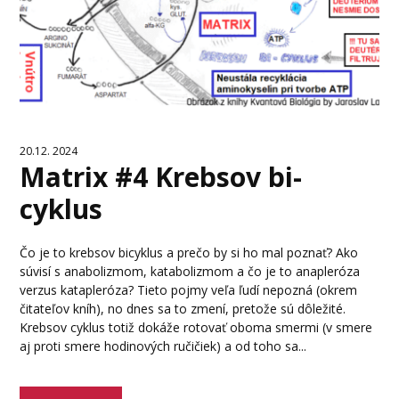
20.12. 2024
Matrix #4 Krebsov bi-
cyklus
Čo je to krebsov bicyklus a prečo by si ho mal poznať? Ako
súvisí s anabolizmom, katabolizmom a čo je to anapleróza
verzus katapleróza? Tieto pojmy veľa ľudí nepozná (okrem
čitateľov kníh), no dnes sa to zmení, pretože sú dôležité.
Krebsov cyklus totiž dokáže rotovať oboma smermi (v smere
aj proti smere hodinových ručičiek) a od toho sa...