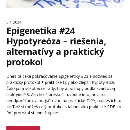
5.7. 2024
Epigenetika #24
Hypotyreóza – riešenia,
alternatívy a praktický
protokol
Dnes ťa čaká pokračovanie Epigenetiky #23 a dozvieš sa
praktický protokol + praktické tipy ako zlepšiť hypotyreózu.
Čakajú ťa všeobecné rady, tipy a postupy podľa kvantovej
biológie. P.S. Ak chceš preskočiť úvodné info, hoci to
neodporúčam, a prejsť rovno na praktické TIPY, nájdeš ich tu
>> Tiež si môžeš celý protokol stiahnuť ako praktické PDF-ko.
Pdf protokol stiahneš úplne...