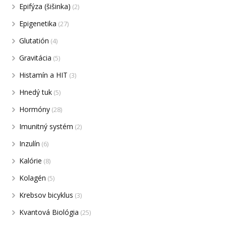
Epifýza (šišinka)
(2)
Epigenetika
(27)
Glutatión
(4)
Gravitácia
(5)
Histamín a HIT
(3)
Hnedý tuk
(5)
Hormóny
(28)
Imunitný systém
(2)
Inzulín
(6)
Kalórie
(8)
Kolagén
(5)
Krebsov bicyklus
(3)
Kvantová Biológia
(25)