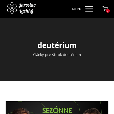
MENU
0
deutérium
Články pre štítok deutérium
Video
prehrávač