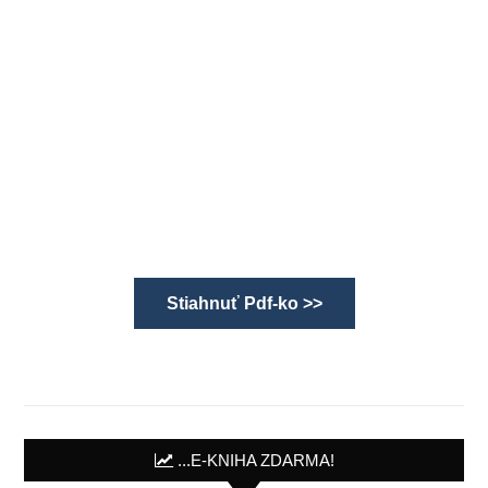
Stiahnuť Pdf-ko >>
...E-KNIHA ZDARMA!