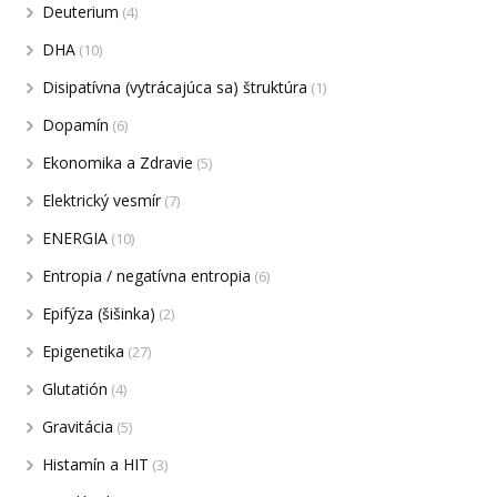
Deuterium
(4)
DHA
(10)
Disipatívna (vytrácajúca sa) štruktúra
(1)
Dopamín
(6)
Ekonomika a Zdravie
(5)
Elektrický vesmír
(7)
ENERGIA
(10)
Entropia / negatívna entropia
(6)
Epifýza (šišinka)
(2)
Epigenetika
(27)
Glutatión
(4)
Gravitácia
(5)
Histamín a HIT
(3)