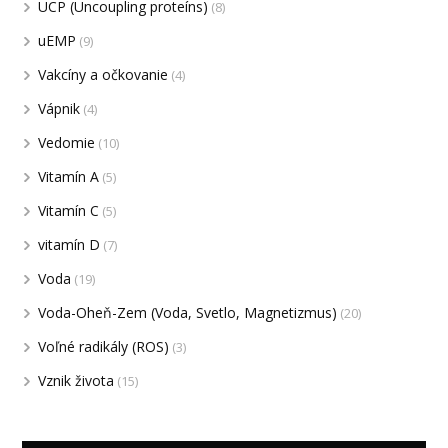
UCP (Uncoupling proteíns)
(8)
uEMP
(9)
Vakcíny a očkovanie
(4)
Vápnik
(4)
Vedomie
(10)
Vitamín A
(5)
Vitamín C
(5)
vitamín D
(7)
Voda
(19)
Voda-Oheň-Zem (Voda, Svetlo, Magnetizmus)
(20)
Voľné radikály (ROS)
(3)
Vznik života
(15)