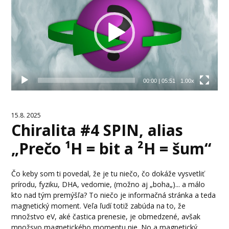
00:00
|
05:51
1.00x
15.8. 2025
Chiralita #4 SPIN, alias
„Prečo ¹H = bit a ²H = šum“
Čo keby som ti povedal, že je tu niečo, čo dokáže vysvetliť
prírodu, fyziku, DHA, vedomie, (možno aj „boha„)... a málo
kto nad tým premýšľa? To niečo je informačná stránka a teda
magnetický moment. Veľa ľudí totiž zabúda na to, že
množstvo eV, aké častica prenesie, je obmedzené, avšak
množsvo magnetického momentu nie. No a magnetický