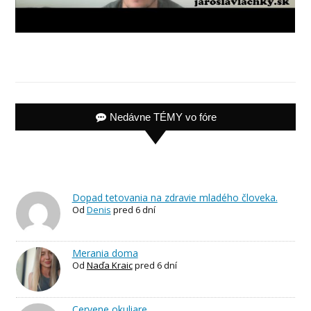
Nedávne TÉMY vo fóre
Dopad tetovania na zdravie mladého človeka.
Od
Denis
pred 6 dní
Merania doma
Od
Naďa Kraic
pred 6 dní
Cervene okuliare