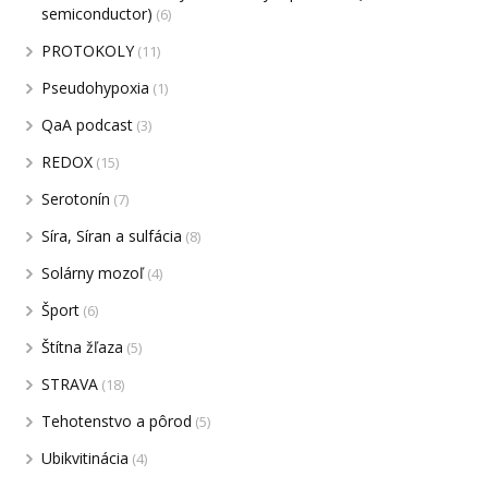
semiconductor)
(6)
PROTOKOLY
(11)
Pseudohypoxia
(1)
QaA podcast
(3)
REDOX
(15)
Serotonín
(7)
Síra, Síran a sulfácia
(8)
Solárny mozoľ
(4)
Šport
(6)
Štítna žľaza
(5)
STRAVA
(18)
Tehotenstvo a pôrod
(5)
Ubikvitinácia
(4)