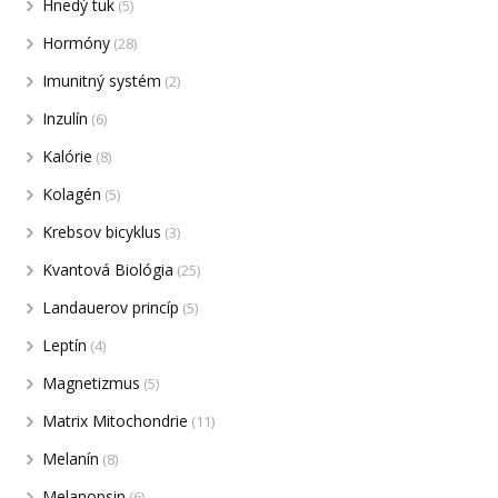
Hnedý tuk
(5)
Hormóny
(28)
Imunitný systém
(2)
Inzulín
(6)
Kalórie
(8)
Kolagén
(5)
Krebsov bicyklus
(3)
Kvantová Biológia
(25)
Landauerov princíp
(5)
Leptín
(4)
Magnetizmus
(5)
Matrix Mitochondrie
(11)
Melanín
(8)
Melanopsin
(6)