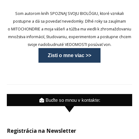
Som autorom kníh SPOZNAJ SVOJU BIOLÓGIU, ktoré vznikali
postupne a dá sa povedať nevedomky. Dlhé roky sa zaujímam
o MITOCHONDRIE a moja vášeň a túžba ma viedli k zhromažďovaniu
množstva informácií, študovaniu, experimentom a postupne chcem
svoje nadobudnuté VEDOMOSTI posúvať von.
Zisti o mne viac >>
Buďte so mnou v kontakte:
Registrácia na Newsletter