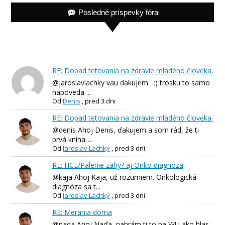
Posledné príspevky fóra
RE: Dopad tetovania na zdravie mladého človeka.
@jaroslavlachky vau dakujem…:) trosku to samo
napoveda ...
Od
Denis
,
pred 3 dni
RE: Dopad tetovania na zdravie mladého človeka.
@denis Ahoj Denis, ďakujem a som rád, že ti
prvá kniha ...
Od
Jaroslav Lachký
,
pred 3 dni
RE: HCL/Palenie zahy? aj Onko diagnoza
@kaja Ahoj Kaja, už rozumiem. Onkologická
diagnóza sa t...
Od
Jaroslav Lachký
,
pred 3 dni
RE: Merania doma
@nada Ahoj Naďa, nahrám ti to na WU ako hlas,