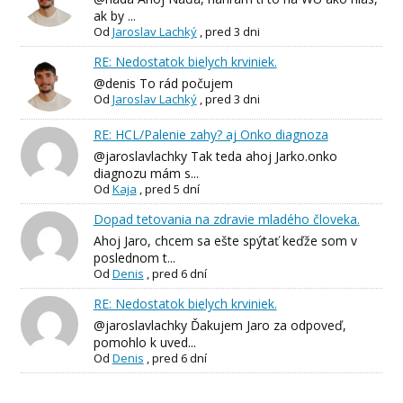
ak by ...
Od
Jaroslav Lachký
,
pred 3 dni
RE: Nedostatok bielych krviniek.
@denis To rád počujem
Od
Jaroslav Lachký
,
pred 3 dni
RE: HCL/Palenie zahy? aj Onko diagnoza
@jaroslavlachky Tak teda ahoj Jarko.onko
diagnozu mám s...
Od
Kaja
,
pred 5 dní
Dopad tetovania na zdravie mladého človeka.
Ahoj Jaro, chcem sa ešte spýtať keďže som v
poslednom t...
Od
Denis
,
pred 6 dní
RE: Nedostatok bielych krviniek.
@jaroslavlachky Ďakujem Jaro za odpoveď,
pomohlo k uved...
Od
Denis
,
pred 6 dní