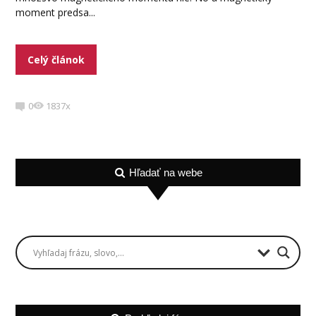
moment predsa...
Celý článok
0
1837x
Hľadať na webe