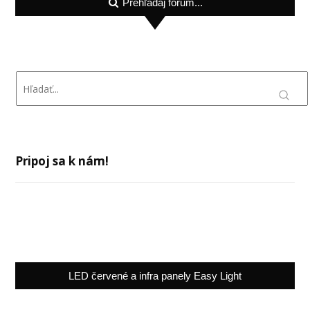
Prehľadaj fórum...
Pripoj sa k nám!
LED červené a infra panely Easy Light