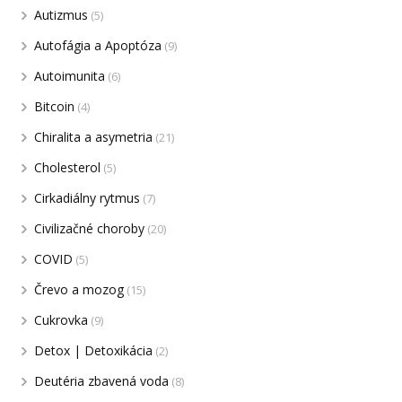
Autizmus
(5)
Autofágia a Apoptóza
(9)
Autoimunita
(6)
Bitcoin
(4)
Chiralita a asymetria
(21)
Cholesterol
(5)
Cirkadiálny rytmus
(7)
Civilizačné choroby
(20)
COVID
(5)
Črevo a mozog
(15)
Cukrovka
(9)
Detox | Detoxikácia
(2)
Deutéria zbavená voda
(8)