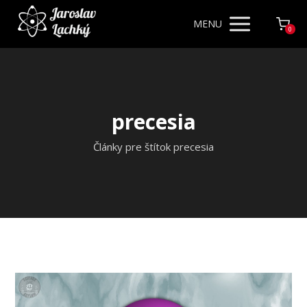
MENU
0
precesia
Články pre štítok precesia
Video
prehrávač