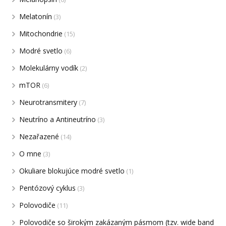
Melatonín
(3)
Mitochondrie
(15)
Modré svetlo
(6)
Molekulárny vodík
(2)
mTOR
(6)
Neurotransmitery
(7)
Neutríno a Antineutríno
(3)
Nezařazené
(14)
O mne
(3)
Okuliare blokujúce modré svetlo
(1)
Pentózový cyklus
(3)
Polovodiče
(11)
Polovodiče so širokým zakázaným pásmom (tzv. wide band