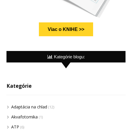
Viac o KNIHE >>
Kategórie blogu:
Kategórie
Adaptácia na chlad
(12)
Akvafotomika
(1)
ATP
(6)