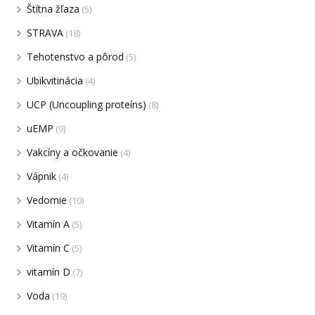
Štítna žľaza
(5)
STRAVA
(18)
Tehotenstvo a pôrod
(5)
Ubikvitinácia
(4)
UCP (Uncoupling proteíns)
(8)
uEMP
(9)
Vakcíny a očkovanie
(4)
Vápnik
(4)
Vedomie
(10)
Vitamín A
(5)
Vitamín C
(5)
vitamín D
(7)
Voda
(19)