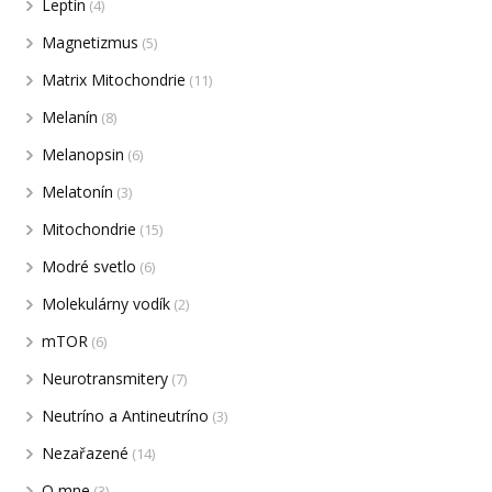
Leptín
(4)
Magnetizmus
(5)
Matrix Mitochondrie
(11)
Melanín
(8)
Melanopsin
(6)
Melatonín
(3)
Mitochondrie
(15)
Modré svetlo
(6)
Molekulárny vodík
(2)
mTOR
(6)
Neurotransmitery
(7)
Neutríno a Antineutríno
(3)
Nezařazené
(14)
O mne
(3)