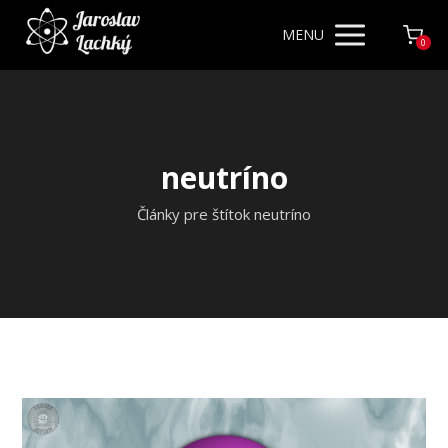
MENU
0
neutríno
Články pre štítok neutríno
Video
prehrávač