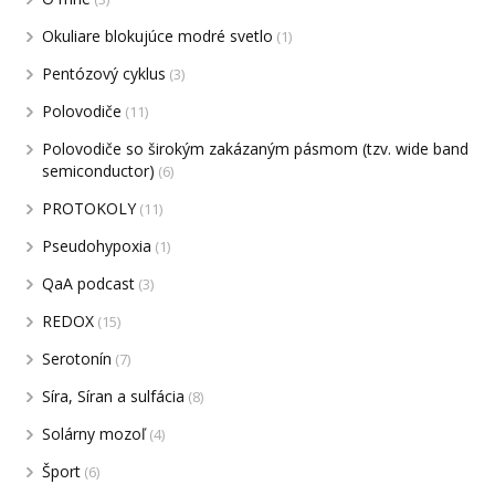
Okuliare blokujúce modré svetlo
(1)
Pentózový cyklus
(3)
Polovodiče
(11)
Polovodiče so širokým zakázaným pásmom (tzv. wide band
semiconductor)
(6)
PROTOKOLY
(11)
Pseudohypoxia
(1)
QaA podcast
(3)
REDOX
(15)
Serotonín
(7)
Síra, Síran a sulfácia
(8)
Solárny mozoľ
(4)
Šport
(6)