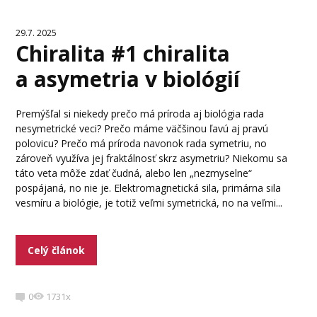
29.7. 2025
Chiralita #1 chiralita
a asymetria v biológií
Premýšľal si niekedy prečo má príroda aj biológia rada
nesymetrické veci? Prečo máme väčšinou ľavú aj pravú
polovicu? Prečo má príroda navonok rada symetriu, no
zároveň využíva jej fraktálnosť skrz asymetriu? Niekomu sa
táto veta môže zdať čudná, alebo len „nezmyselne“
pospájaná, no nie je. Elektromagnetická sila, primárna sila
vesmíru a biológie, je totiž veľmi symetrická, no na veľmi...
Celý článok
0
1731x