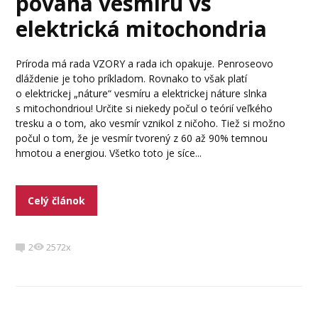
povaha vesmíru vs
elektrická mitochondria
Príroda má rada VZORY a rada ich opakuje. Penroseovo
dláždenie je toho príkladom. Rovnako to však platí
o elektrickej „náture“ vesmíru a elektrickej náture slnka
s mitochondriou! Určite si niekedy počul o teórií veľkého
tresku a o tom, ako vesmír vznikol z ničoho. Tiež si možno
počul o tom, že je vesmír tvorený z 60 až 90% temnou
hmotou a energiou. Všetko toto je síce...
Celý článok
2
2572x