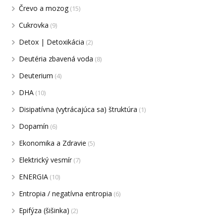
Črevo a mozog
(15)
Cukrovka
(9)
Detox | Detoxikácia
(2)
Deutéria zbavená voda
(8)
Deuterium
(4)
DHA
(10)
Disipatívna (vytrácajúca sa) štruktúra
(1)
Dopamín
(6)
Ekonomika a Zdravie
(5)
Elektrický vesmír
(7)
ENERGIA
(10)
Entropia / negatívna entropia
(6)
Epifýza (šišinka)
(2)