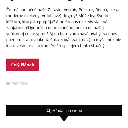
Čo má spoločné naše Zdravie, Vesmír, Priestor, Redox, ale aj
moderné (niekedy tvrdohlavé) dogmy? Môže byť Svetlo
kľúčom, ktorý ich prepája? A prečo nás niekedy vlastná
zaujatosť, či ignorácia nepoznaného, brzdia na našej
vnútornej ceste vpred? Aj na tieto zaujímavé úvahy, sa dnes
pozrieme, a rovnako ťa čaká zopár zaujímavých myšlienok nie
len o vesmíre a kozme. Prečo spisujem tento stručný...
Celý článok
0
2060x
Hľadať na webe