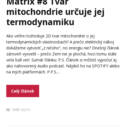
Matrix #8 Tvar
mitochondrie určuje jej
termodynamiku
Ako veľmi rozhoduje 2D tvar mitochondrie o jej
termodynamických vlastnostiach? A prečo elektrický náboj
dokážeme vytvoriť „z ničoho“, no energiu nie? Dnešný článok
zároveň vysvetlí – prečo Zem nie je plochá, hoci tomu stále
veľa ľudí verí. Sumár článku: P.S. Článok si môžeš vypočuť aj
ako nahovorený Audio podcast. Nájdeš ho na SPOTIFY alebo
na iných platformách. P.P.S....
Celý článok
18
3637x