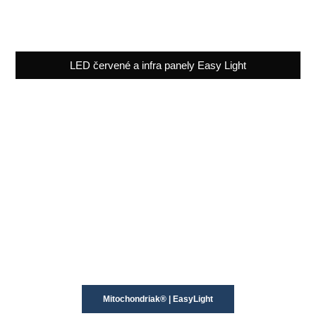
LED červené a infra panely Easy Light
Mitochondriak® | EasyLight