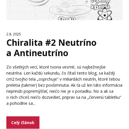
2.8. 2025
Chiralita #2 Neutríno
a Antineutríno
Zo všetkých vecí, ktoré tvoria vesmír, sú najbežnejšie
neutrína. Len každú sekundu, čo čítaš tento blog, sa každý
cm2 tvojho tela „osprchuje“ v miliardách neutrín, ktoré tebou
preletia (takmer) bez povšimnutia. Ak ťa už len táto informácia
neprinúti popremýšľať, niečo nie je v poriadku. No a ak sa
o nich chceš niečo dozvedieť, priprav sa na „červenú tabletku“
a pohodlne sa...
Celý článok