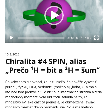
00:00
|
05:51
1.00x
15.8. 2025
Chiralita #4 SPIN, alias
„Prečo ¹H = bit a ²H = šum“
Čo keby som ti povedal, že je tu niečo, čo dokáže vysvetliť
prírodu, fyziku, DHA, vedomie, (možno aj „boha„)... a málo
kto nad tým premýšľa? To niečo je informačná stránka a teda
magnetický moment. Veľa ľudí totiž zabúda na to, že
množstvo eV, aké častica prenesie, je obmedzené, avšak
množsvo magnetického momentu nie. No a magnetický