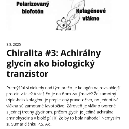
8.8. 2025
Chiralita #3: Achirálny
glycín ako biologický
tranzistor
Premýšľal si niekedy nad tým prečo je kolagén najrozsiahlejší
proteín v tele? A vieš čo je na ňom zaujímavé? Že samotný
triple-helix kolagénu je prepletený pravotočivo, no jednotlivé
vlákna sú zamotané ľavotočivo. Zároveň je vlákno tvorené
z jednej tretiny glycínom, pričom glycín je jediná achirálna
aminokyselina v biológií. [R] Že by to bola náhoda? Nemyslím
si. Sumár článku P.S. Ak...