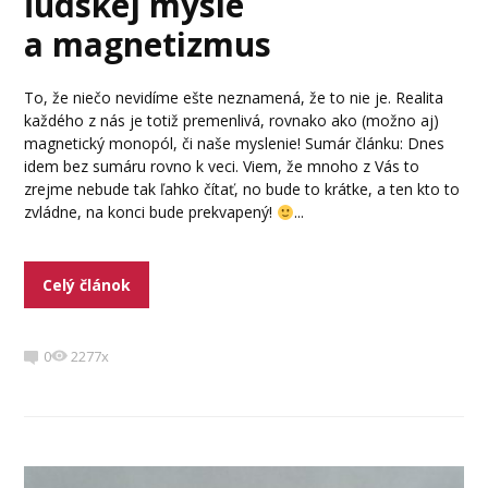
ľudskej mysle
a magnetizmus
To, že niečo nevidíme ešte neznamená, že to nie je. Realita
každého z nás je totiž premenlivá, rovnako ako (možno aj)
magnetický monopól, či naše myslenie! Sumár článku: Dnes
idem bez sumáru rovno k veci. Viem, že mnoho z Vás to
zrejme nebude tak ľahko čítať, no bude to krátke, a ten kto to
zvládne, na konci bude prekvapený!
...
Celý článok
0
2277x