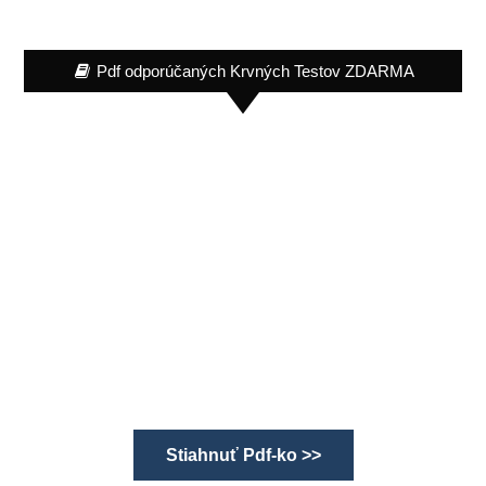
Pdf odporúčaných Krvných Testov ZDARMA
Stiahnuť Pdf-ko >>