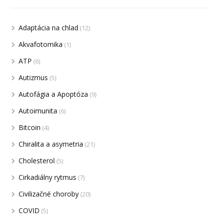
Adaptácia na chlad
(12)
Akvafotomika
(1)
ATP
(6)
Autizmus
(5)
Autofágia a Apoptóza
(9)
Autoimunita
(6)
Bitcoin
(4)
Chiralita a asymetria
(21)
Cholesterol
(5)
Cirkadiálny rytmus
(7)
Civilizačné choroby
(20)
COVID
(5)