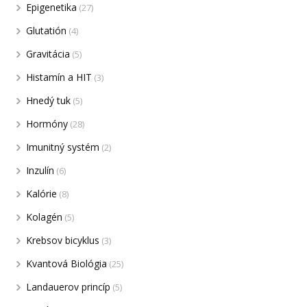
Epigenetika
(27)
Glutatión
(4)
Gravitácia
(5)
Histamín a HIT
(3)
Hnedý tuk
(5)
Hormóny
(28)
Imunitný systém
(2)
Inzulín
(6)
Kalórie
(8)
Kolagén
(5)
Krebsov bicyklus
(3)
Kvantová Biológia
(25)
Landauerov princíp
(5)