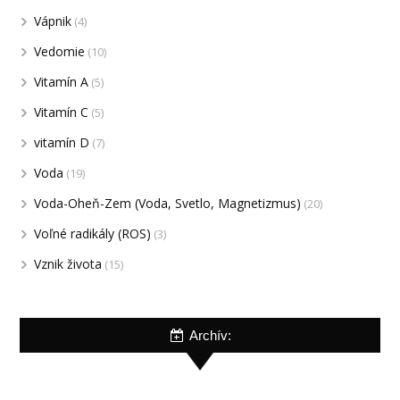
Vápnik
(4)
Vedomie
(10)
Vitamín A
(5)
Vitamín C
(5)
vitamín D
(7)
Voda
(19)
Voda-Oheň-Zem (Voda, Svetlo, Magnetizmus)
(20)
Voľné radikály (ROS)
(3)
Vznik života
(15)
Archív: