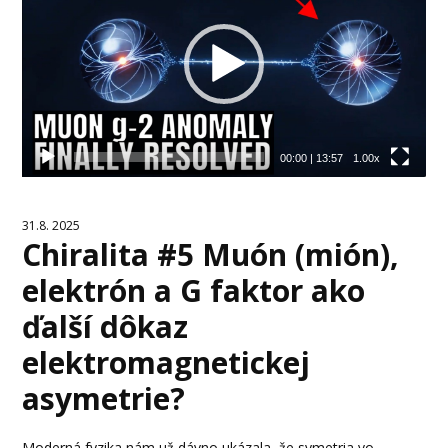
00:00
|
13:57
1.00x
31.8. 2025
Chiralita #5 Muón (mión),
elektrón a G faktor ako
ďalší dôkaz
elektromagnetickej
asymetrie?
Moderná fyzika nám už dávno ukázala, že symetria vo