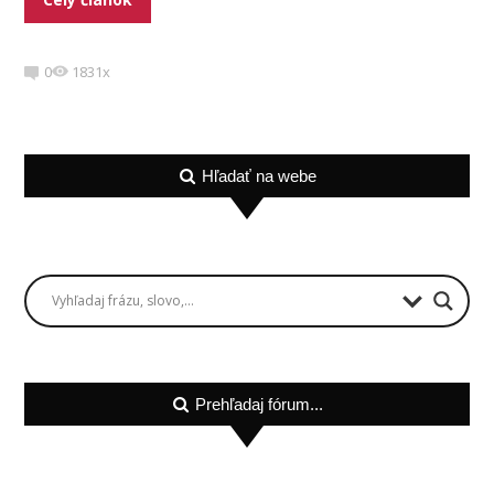
0
1831x
Hľadať na webe
Prehľadaj fórum...