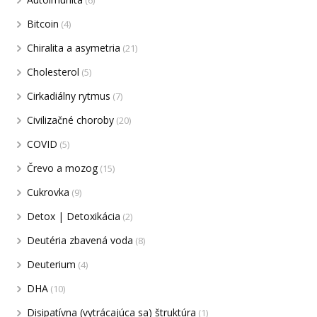
Bitcoin
(4)
Chiralita a asymetria
(21)
Cholesterol
(5)
Cirkadiálny rytmus
(7)
Civilizačné choroby
(20)
COVID
(5)
Črevo a mozog
(15)
Cukrovka
(9)
Detox | Detoxikácia
(2)
Deutéria zbavená voda
(8)
Deuterium
(4)
DHA
(10)
Disipatívna (vytrácajúca sa) štruktúra
(1)