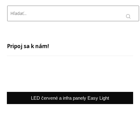
Pripoj sa k nám!
LED červené a infra panely Easy Light