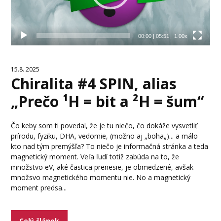
00:00
|
05:51
1.00x
15.8. 2025
Chiralita #4 SPIN, alias
„Prečo ¹H = bit a ²H = šum“
Čo keby som ti povedal, že je tu niečo, čo dokáže vysvetliť
prírodu, fyziku, DHA, vedomie, (možno aj „boha„)... a málo
kto nad tým premýšľa? To niečo je informačná stránka a teda
magnetický moment. Veľa ľudí totiž zabúda na to, že
množstvo eV, aké častica prenesie, je obmedzené, avšak
množsvo magnetického momentu nie. No a magnetický
moment predsa...
Celý článok