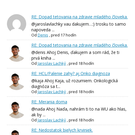
RE: Dopad tetovania na zdravie mladého človeka.
@jaroslavlachky vau dakujem…:) trosku to samo
napoveda ...
Od
Denis
,
pred 17 hodín
RE: Dopad tetovania na zdravie mladého človeka.
@denis Ahoj Denis, ďakujem a som rád, že ti
prvá kniha ...
Od
Jaroslav Lachký
,
pred 18 hodín
RE: HCL/Palenie zahy? aj Onko diagnoza
@kaja Ahoj Kaja, už rozumiem. Onkologická
diagnóza sa t...
Od
Jaroslav Lachký
,
pred 18 hodín
RE: Merania doma
@nada Ahoj Naďa, nahrám ti to na WU ako hlas,
ak by ...
Od
Jaroslav Lachký
,
pred 18 hodín
RE: Nedostatok bielych krviniek.