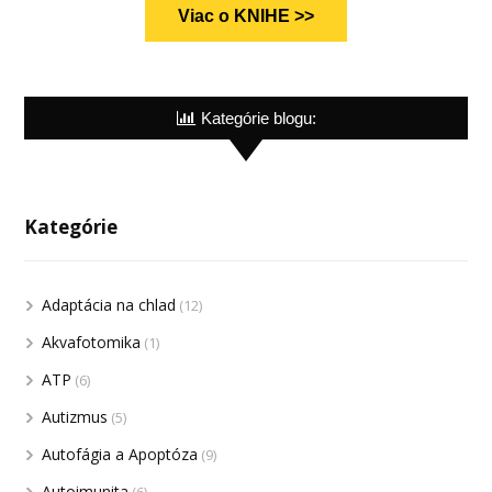
Viac o KNIHE >>
Kategórie blogu:
Kategórie
Adaptácia na chlad
(12)
Akvafotomika
(1)
ATP
(6)
Autizmus
(5)
Autofágia a Apoptóza
(9)
Autoimunita
(6)