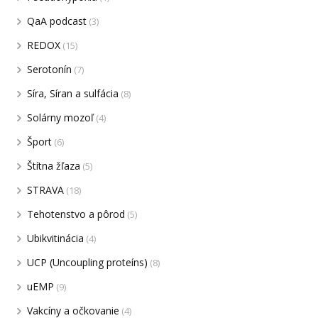
QaA podcast
(3)
REDOX
(15)
Serotonín
(7)
Síra, Síran a sulfácia
(8)
Solárny mozoľ
(4)
Šport
(6)
Štítna žľaza
(5)
STRAVA
(18)
Tehotenstvo a pôrod
(5)
Ubikvitinácia
(4)
UCP (Uncoupling proteíns)
(8)
uEMP
(9)
Vakcíny a očkovanie
(4)