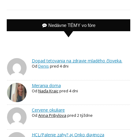
Nedávne TÉMY vo fóre
Dopad tetovania na zdravie mladého človeka.
Od
Denis
pred 4 dni
Merania doma
Od
Naďa Kraic
pred 4 dni
Cervene okuliare
Od
Anna Pribylova
pred 2 týždne
HCL/Palenie zahy? aj Onko diagnoza