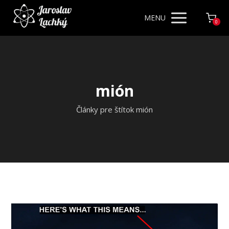
MENU
0
mión
Články pre štítok mión
Video
prehrávač