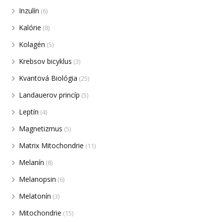
Inzulín
(6)
Kalórie
(8)
Kolagén
(5)
Krebsov bicyklus
(3)
Kvantová Biológia
(25)
Landauerov princíp
(5)
Leptín
(4)
Magnetizmus
(5)
Matrix Mitochondrie
(11)
Melanín
(8)
Melanopsin
(6)
Melatonín
(3)
Mitochondrie
(15)