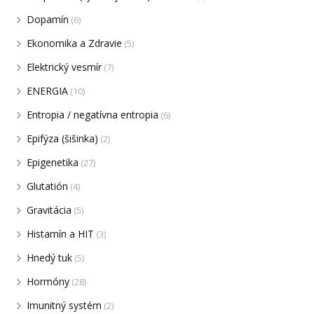
Dopamín
(6)
Ekonomika a Zdravie
(5)
Elektrický vesmír
(7)
ENERGIA
(10)
Entropia / negatívna entropia
(6)
Epifýza (šišinka)
(2)
Epigenetika
(27)
Glutatión
(4)
Gravitácia
(5)
Histamín a HIT
(3)
Hnedý tuk
(5)
Hormóny
(28)
Imunitný systém
(2)