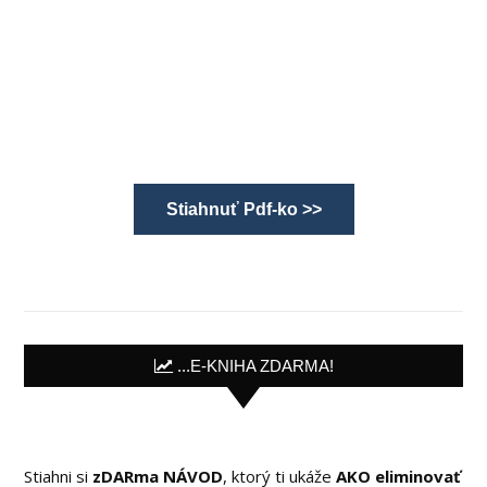
Stiahnuť Pdf-ko >>
...E-KNIHA ZDARMA!
Stiahni si
zDARma NÁVOD
, ktorý ti ukáže
AKO eliminovať