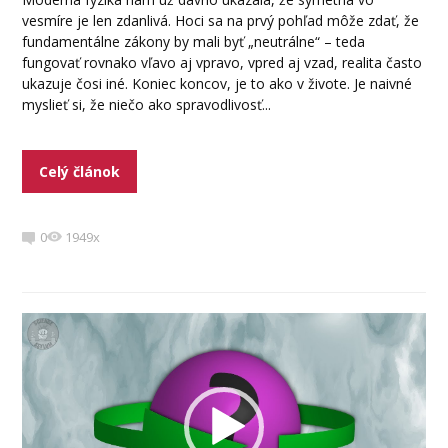
vesmíre je len zdanlivá. Hoci sa na prvý pohľad môže zdať, že
fundamentálne zákony by mali byť „neutrálne“ – teda
fungovať rovnako vľavo aj vpravo, vpred aj vzad, realita často
ukazuje čosi iné. Koniec koncov, je to ako v živote. Je naivné
myslieť si, že niečo ako spravodlivosť...
Celý článok
0
1949x
Video
prehrávač