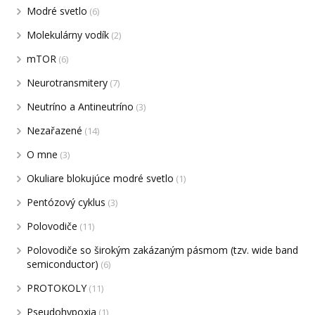
Modré svetlo
(6)
Molekulárny vodík
(2)
mTOR
(6)
Neurotransmitery
(7)
Neutríno a Antineutríno
(3)
Nezařazené
(14)
O mne
(3)
Okuliare blokujúce modré svetlo
(1)
Pentózový cyklus
(3)
Polovodiče
(11)
Polovodiče so širokým zakázaným pásmom (tzv. wide band
semiconductor)
(6)
PROTOKOLY
(11)
Pseudohypoxia
(1)