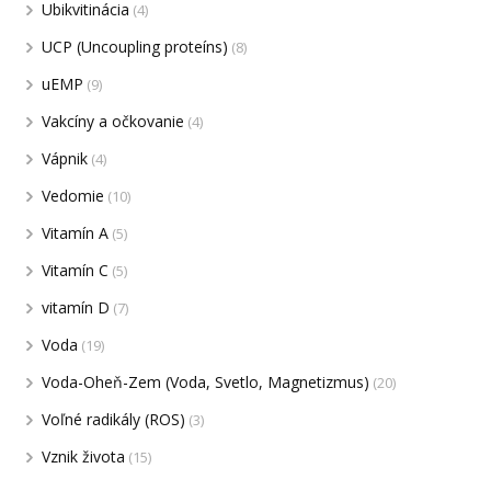
Ubikvitinácia
(4)
UCP (Uncoupling proteíns)
(8)
uEMP
(9)
Vakcíny a očkovanie
(4)
Vápnik
(4)
Vedomie
(10)
Vitamín A
(5)
Vitamín C
(5)
vitamín D
(7)
Voda
(19)
Voda-Oheň-Zem (Voda, Svetlo, Magnetizmus)
(20)
Voľné radikály (ROS)
(3)
Vznik života
(15)