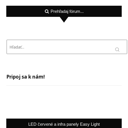
Prehľadaj fórum...
Pripoj sa k nám!
LED červené a infra panely Easy Light