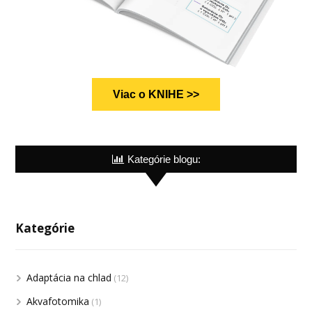
Viac o KNIHE >>
Kategórie blogu:
Kategórie
Adaptácia na chlad
(12)
Akvafotomika
(1)