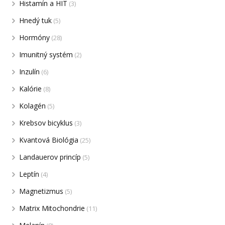
Histamín a HIT
(3)
Hnedý tuk
(5)
Hormóny
(28)
Imunitný systém
(2)
Inzulín
(6)
Kalórie
(8)
Kolagén
(5)
Krebsov bicyklus
(3)
Kvantová Biológia
(25)
Landauerov princíp
(5)
Leptín
(4)
Magnetizmus
(5)
Matrix Mitochondrie
(11)