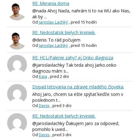
RE: Merania doma
@nada Ahoj Naďa, nahrám ti to na WU ako hlas,
ak by ...
Od
Jaroslav Lachký
,
pred 15 hodín
RE: Nedostatok bielych krviniek.
@denis To rád počujem
Od
Jaroslav Lachký
,
pred 15 hodín
RE: HCL/Palenie zahy? aj Onko diagnoza
@jaroslavlachky Tak teda ahoj Jarko.onko
diagnozu mám s...
Od
Kaja
,
pred 2 dni
Dopad tetovania na zdravie mladého človeka.
Ahoj Jaro, chcem sa ešte spýtať keďže som v
poslednom t...
Od
Denis
,
pred 3 dni
RE: Nedostatok bielych krviniek.
@jaroslavlachky Ďakujem Jaro za odpoveď,
pomohlo k uved...
Od
Denis
,
pred 3 dni