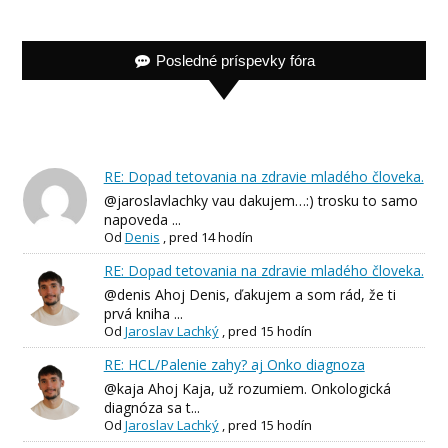
Posledné príspevky fóra
RE: Dopad tetovania na zdravie mladého človeka.
@jaroslavlachky vau dakujem…:) trosku to samo
napoveda ...
Od
Denis
,
pred 14 hodín
RE: Dopad tetovania na zdravie mladého človeka.
@denis Ahoj Denis, ďakujem a som rád, že ti
prvá kniha ...
Od
Jaroslav Lachký
,
pred 15 hodín
RE: HCL/Palenie zahy? aj Onko diagnoza
@kaja Ahoj Kaja, už rozumiem. Onkologická
diagnóza sa t...
Od
Jaroslav Lachký
,
pred 15 hodín