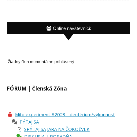
Online návštevníci:
Žiadny člen momentálne prihlásený
FÓRUM | Členská Zóna
Mito experiment #2023 - deutérium/výkonnosť
PÝTAJ SA
SPÝTAJ SA JARA NA ČOKOĽVEK
DISKUSIA | PORADŇA