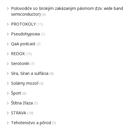
Polovodiče so širokým zakázaným pásmom (tzv. wide band
semiconductor)
(6)
PROTOKOLY
(11)
Pseudohypoxia
(1)
QaA podcast
(3)
REDOX
(15)
Serotonín
(7)
Síra, Síran a sulfácia
(8)
Solárny mozoľ
(4)
Šport
(6)
Štítna žľaza
(5)
STRAVA
(18)
Tehotenstvo a pôrod
(5)