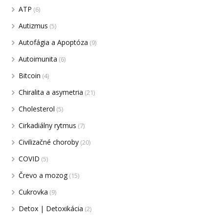
ATP
(6)
Autizmus
(5)
Autofágia a Apoptóza
(9)
Autoimunita
(6)
Bitcoin
(4)
Chiralita a asymetria
(21)
Cholesterol
(5)
Cirkadiálny rytmus
(7)
Civilizačné choroby
(20)
COVID
(5)
Črevo a mozog
(15)
Cukrovka
(9)
Detox | Detoxikácia
(2)