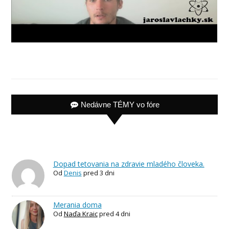
Nedávne TÉMY vo fóre
Dopad tetovania na zdravie mladého človeka.
Od
Denis
pred 3 dni
Merania doma
Od
Naďa Kraic
pred 4 dni