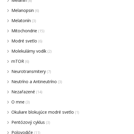
Melanín
(8)
Melanopsin
(6)
Melatonín
(3)
Mitochondrie
(15)
Modré svetlo
(6)
Molekulárny vodík
(2)
mTOR
(6)
Neurotransmitery
(7)
Neutríno a Antineutríno
(3)
Nezařazené
(14)
O mne
(3)
Okuliare blokujúce modré svetlo
(1)
Pentózový cyklus
(3)
Polovodiče
(11)