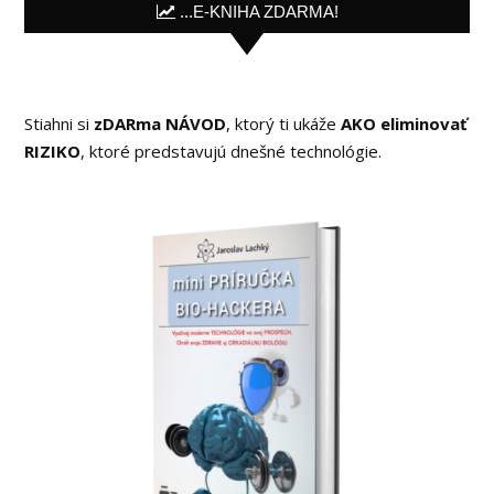
...E-KNIHA ZDARMA!
Stiahni si
zDARma NÁVOD
, ktorý ti ukáže
AKO eliminovať
RIZIKO
, ktoré predstavujú dnešné technológie.