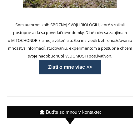
Som autorom kníh SPOZNAJ SVOJU BIOLÓGIU, ktoré vznikali
postupne a dá sa povedať nevedomky. Dlhé roky sa zaujímam
o MITOCHONDRIE a moja vášeň a túžba ma viedli k zhromažďovaniu
množstva informácií, študovaniu, experimentom a postupne chcem
svoje nadobudnuté VEDOMOSTI posúvať von.
Zisti o mne viac >>
Buďte so mnou v kontakte: