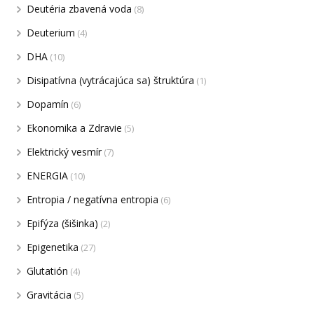
Deutéria zbavená voda
(8)
Deuterium
(4)
DHA
(10)
Disipatívna (vytrácajúca sa) štruktúra
(1)
Dopamín
(6)
Ekonomika a Zdravie
(5)
Elektrický vesmír
(7)
ENERGIA
(10)
Entropia / negatívna entropia
(6)
Epifýza (šišinka)
(2)
Epigenetika
(27)
Glutatión
(4)
Gravitácia
(5)