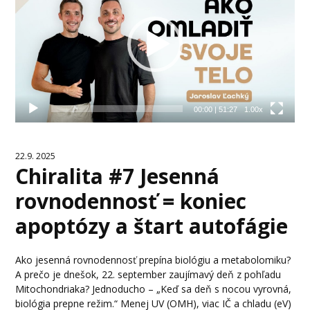
00:00
|
51:27
1.00x
22.9. 2025
Chiralita #7 Jesenná
rovnodennosť = koniec
apoptózy a štart autofágie
Ako jesenná rovnodennosť prepína biológiu a metabolomiku?
A prečo je dnešok, 22. september zaujímavý deň z pohľadu
Mitochondriaka? Jednoducho – „Keď sa deň s nocou vyrovná,
biológia prepne režim.“ Menej UV (OMH), viac IČ a chladu (eV)