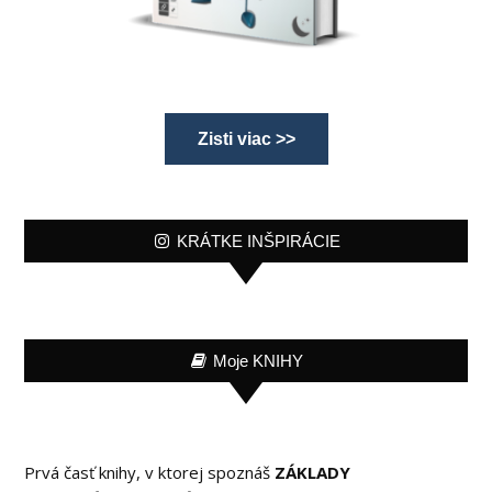
Zisti viac >>
KRÁTKE INŠPIRÁCIE
Moje KNIHY
Prvá časť knihy, v ktorej spoznáš
ZÁKLADY