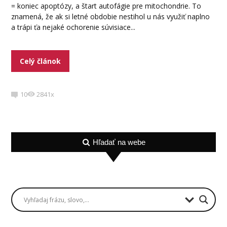
= koniec apoptózy, a štart autofágie pre mitochondrie. To
znamená, že ak si letné obdobie nestihol u nás využiť naplno
a trápi ťa nejaké ochorenie súvisiace...
Celý článok
10
2841x
Hľadať na webe