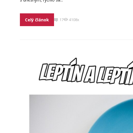
Celý článok
17
4108x