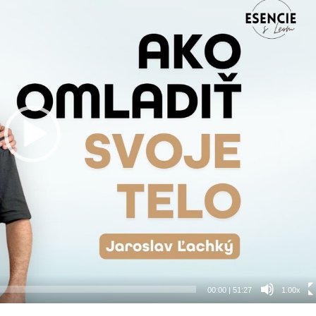
00:00
|
51:27
1.00x