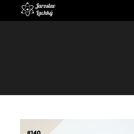
Video
prehrávač