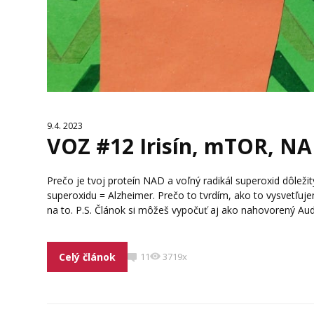
9.4. 2023
VOZ #12 Irisín, mTOR, NA
Prečo je tvoj proteín NAD a voľný radikál superoxid dôleži
superoxidu = Alzheimer. Prečo to tvrdím, ako to vysvetľuj
na to. P.S. Článok si môžeš vypočuť aj ako nahovorený Audi
Celý článok
11
3719x