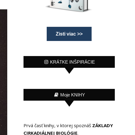
Zisti viac >>
KRÁTKE INŠPIRÁCIE
Moje KNIHY
Prvá časť knihy, v ktorej spoznáš
ZÁKLADY
CIRKADIÁLNEJ BIOLÓGIE
.