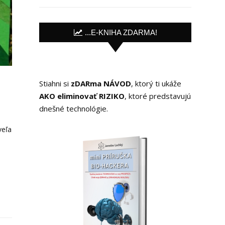
...E-KNIHA ZDARMA!
Stiahni si
zDARma NÁVOD
, ktorý ti ukáže
AKO eliminovať RIZIKO
, ktoré predstavujú
dnešné technológie.
veľa
a