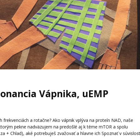
zonancia Vápnika, uEMP
ých frekvenciách a rotačne? Ako vápnik vplýva na proteín NAD, naše
, ktorým pekne nadväzujem na predošlé aj k téme mTOR a spolu
óza + Chlad), aké potrebuješ zvažovať a hlavne ich Spoznať v súvislost