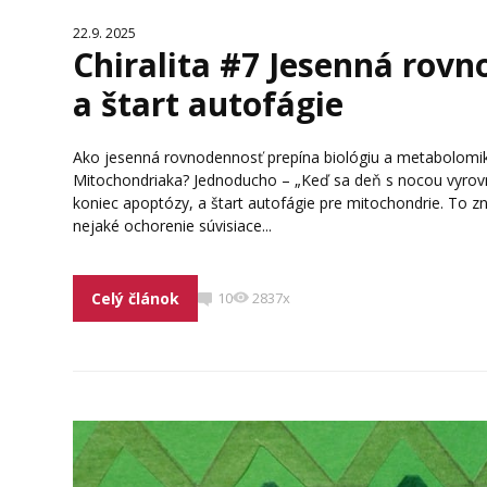
22.9. 2025
Chiralita #7 Jesenná rov
a štart autofágie
Ako jesenná rovnodennosť prepína biológiu a metabolomik
Mitochondriaka? Jednoducho – „Keď sa deň s nocou vyrovná
koniec apoptózy, a štart autofágie pre mitochondrie. To zn
nejaké ochorenie súvisiace...
Celý článok
10
2837x