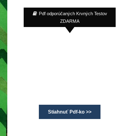
Pdf odporúčaných Krvných Testov
ZDARMA
Stiahnuť Pdf-ko >>