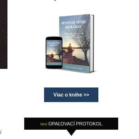
Viac o knihe >>
OPAĽOVACÍ PROTOKOL
NEW
í