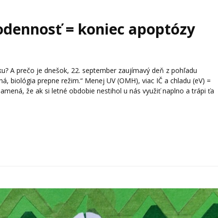
nodennosť = koniec apoptózy
u? A prečo je dnešok, 22. september zaujímavý deň z pohľadu
, biológia prepne režim.“ Menej UV (OMH), viac IČ a chladu (eV) =
amená, že ak si letné obdobie nestihol u nás využiť naplno a trápi ťa