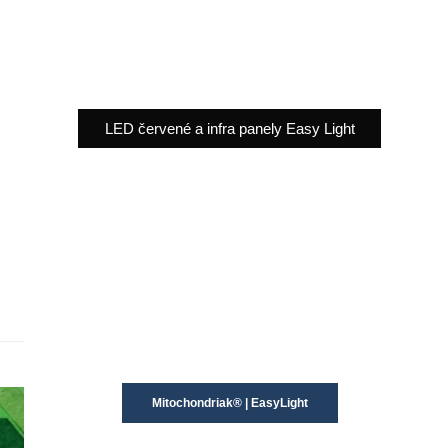
LED červené a infra panely Easy Light
Mitochondriak® | EasyLight