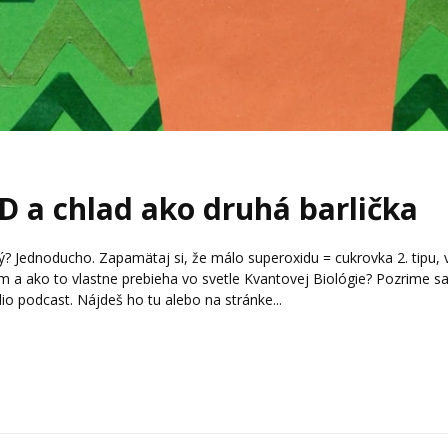
D a chlad ako druhá barlička
tý? Jednoducho. Zapamätaj si, že málo superoxidu = cukrovka 2. tipu, 
em a ako to vlastne prebieha vo svetle Kvantovej Biológie? Pozrime s
o podcast. Nájdeš ho tu alebo na stránke...