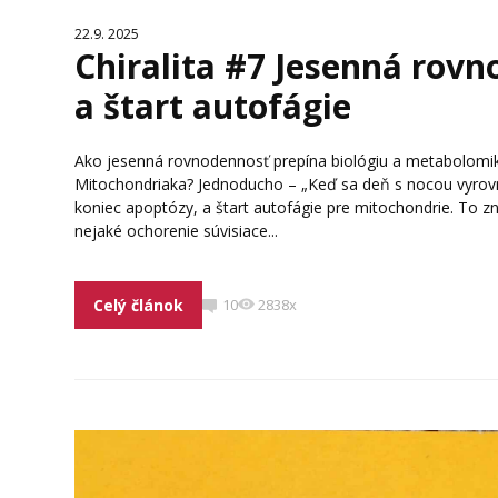
22.9. 2025
Chiralita #7 Jesenná rov
a štart autofágie
Ako jesenná rovnodennosť prepína biológiu a metabolomik
Mitochondriaka? Jednoducho – „Keď sa deň s nocou vyrovná
koniec apoptózy, a štart autofágie pre mitochondrie. To zn
nejaké ochorenie súvisiace...
Celý článok
10
2838x