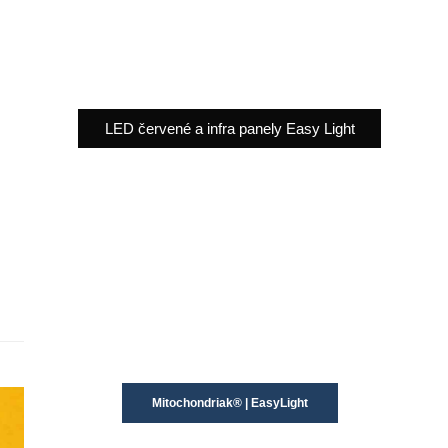
LED červené a infra panely Easy Light
Mitochondriak® | EasyLight