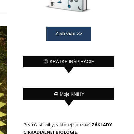
Zisti viac >>
KRÁTKE INŠPIRÁCIE
Moje KNIHY
Prvá časť knihy, v ktorej spoznáš
ZÁKLADY
CIRKADIÁLNEJ BIOLÓGIE
.