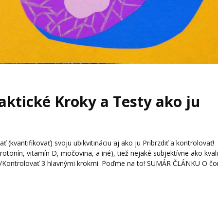
aktické Kroky a Testy ako ju
kvantifikovať) svoju ubikvitináciu aj ako ju Pribrzdiť a kontrolovať!
otonín, vitamín D, močovina, a iné), tiež nejaké subjektívne ako kval
zdiť/Kontrolovať 3 hlavnými krokmi. Poďme na to! SUMÁR ČLÁNKU O č