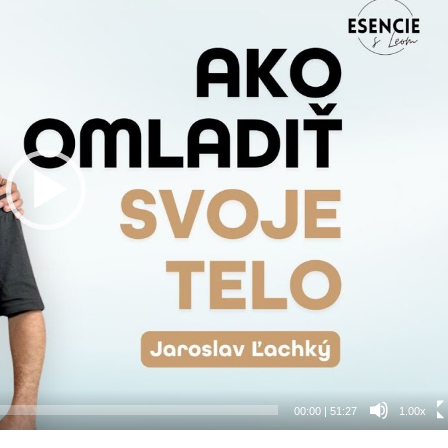
00:00
|
51:27
1.00x