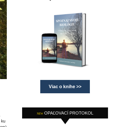
Viac o knihe >>
OPAĽOVACÍ PROTOKOL
NEW
,
 ku
rený