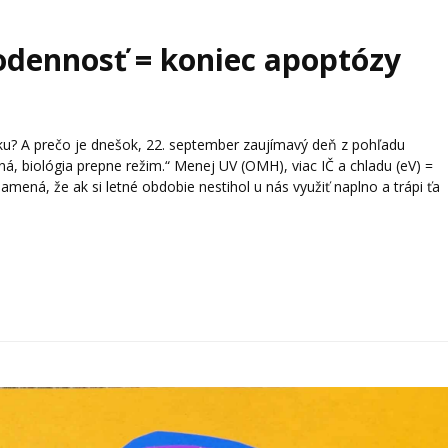
nodennosť = koniec apoptózy
u? A prečo je dnešok, 22. september zaujímavý deň z pohľadu
, biológia prepne režim.“ Menej UV (OMH), viac IČ a chladu (eV) =
amená, že ak si letné obdobie nestihol u nás využiť naplno a trápi ťa