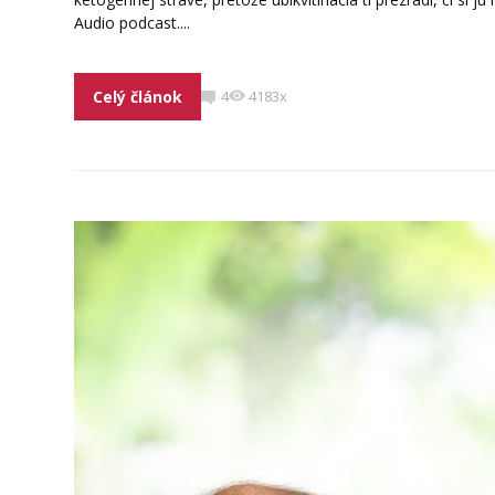
Audio podcast....
Celý článok
4
4183x