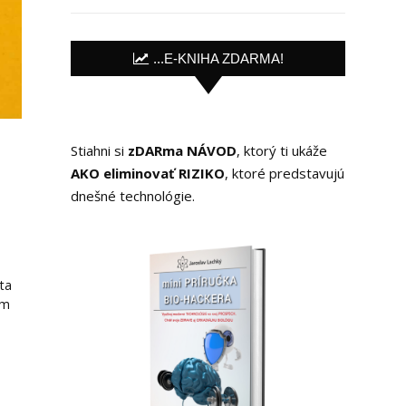
...E-KNIHA ZDARMA!
Stiahni si
zDARma NÁVOD
, ktorý ti ukáže
AKO eliminovať RIZIKO
, ktoré predstavujú
dnešné technológie.
ita
om