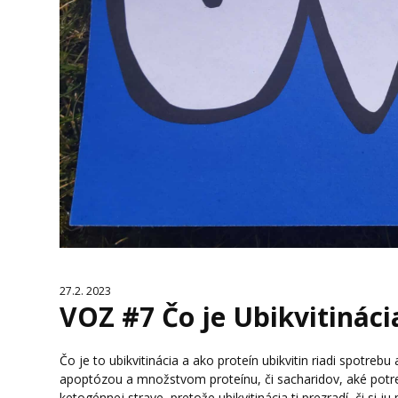
27.2. 2023
VOZ #7 Čo je Ubikvitináci
Čo je to ubikvitinácia a ako proteín ubikvitin riadi spotrebu
apoptózou a množstvom proteínu, či sacharidov, aké potre
ketogénnej strave, pretože ubikvitinácia ti prezradí, či si