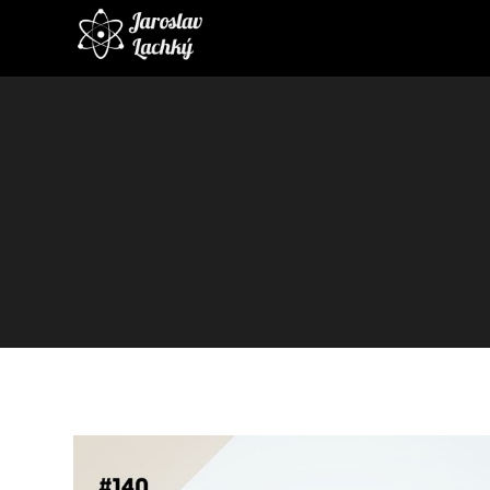
Video
prehrávač