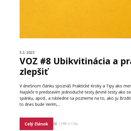
5.3. 2023
VOZ #8 Ubikvitinácia a pr
zlepšiť
V dnešnom článku spoznáš Praktické Kroky a Tipy ako merať (
Najskôr ti predstavím jednoduché testy (krvné testy ako ser
spánku, apod., a následne sa pozrieme na to, ako ju Br
to dnes bude Verím,...
Celý článok
11
5179x