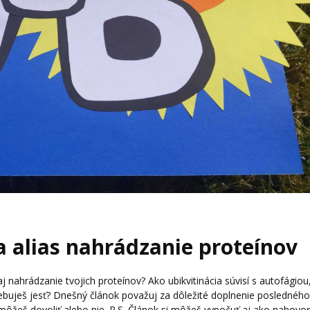
a alias nahrádzanie proteínov
 aj nahrádzanie tvojich proteínov? Ako ubikvitinácia súvisí s autofágiou
buješ jesť? Dnešný článok považuj za dôležité doplnenie posledného
 ju môžeš dovoliť alebo nie. P.S. Článok si môžeš vypočuť aj ako nahovo