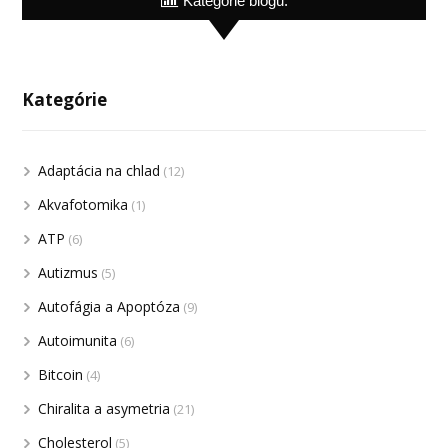
Kategórie blogu:
Kategórie
Adaptácia na chlad
(12)
Akvafotomika
(1)
ATP
(6)
Autizmus
(5)
Autofágia a Apoptóza
(9)
Autoimunita
(6)
Bitcoin
(4)
Chiralita a asymetria
(21)
Cholesterol
(5)