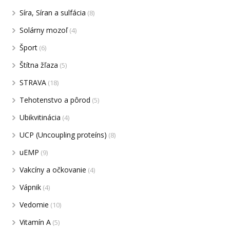
Síra, Síran a sulfácia
(8)
Solárny mozoľ
(4)
Šport
(6)
Štítna žľaza
(5)
STRAVA
(18)
Tehotenstvo a pôrod
(5)
Ubikvitinácia
(4)
UCP (Uncoupling proteíns)
(8)
uEMP
(9)
Vakcíny a očkovanie
(4)
Vápnik
(4)
Vedomie
(10)
Vitamín A
(5)