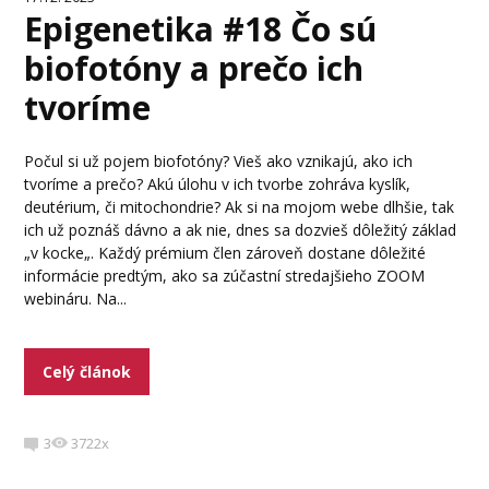
Epigenetika #18 Čo sú
biofotóny a prečo ich
tvoríme
Počul si už pojem biofotóny? Vieš ako vznikajú, ako ich
tvoríme a prečo? Akú úlohu v ich tvorbe zohráva kyslík,
deutérium, či mitochondrie? Ak si na mojom webe dlhšie, tak
ich už poznáš dávno a ak nie, dnes sa dozvieš dôležitý základ
„v kocke„. Každý prémium člen zároveň dostane dôležité
informácie predtým, ako sa zúčastní stredajšieho ZOOM
webináru. Na...
Celý článok
3
3722x