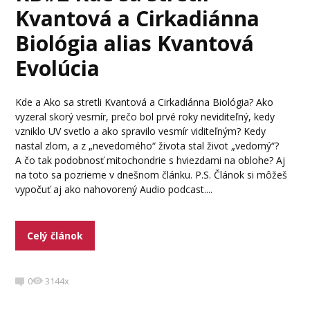
Kvantová a Cirkadiánna
Biológia alias Kvantová
Evolúcia
Kde a Ako sa stretli Kvantová a Cirkadiánna Biológia? Ako
vyzeral skorý vesmír, prečo bol prvé roky neviditeľný, kedy
vzniklo UV svetlo a ako spravilo vesmír viditeľným? Kedy
nastal zlom, a z „nevedomého“ života stal život „vedomý“?
A čo tak podobnosť mitochondrie s hviezdami na oblohe? Aj
na toto sa pozrieme v dnešnom článku. P.S. Článok si môžeš
vypočuť aj ako nahovorený Audio podcast....
Celý článok
0
3144x