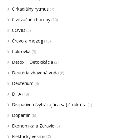
Cirkadiálny rytmus
(7)
Civilizačné choroby
(20)
COVID
(5)
Črevo a mozog
(15)
Cukrovka
(9)
Detox | Detoxikácia
(2)
Deutéria zbavená voda
(8)
Deuterium
(4)
DHA
(10)
Disipatívna (vytrácajúca sa) štruktúra
(1)
Dopamín
(6)
Ekonomika a Zdravie
(5)
Elektrický vesmír
(7)