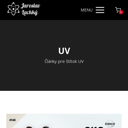
MENU
0
UV
Články pre štítok UV
Video
prehrávač