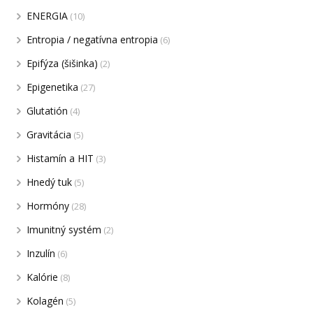
ENERGIA
(10)
Entropia / negatívna entropia
(6)
Epifýza (šišinka)
(2)
Epigenetika
(27)
Glutatión
(4)
Gravitácia
(5)
Histamín a HIT
(3)
Hnedý tuk
(5)
Hormóny
(28)
Imunitný systém
(2)
Inzulín
(6)
Kalórie
(8)
Kolagén
(5)