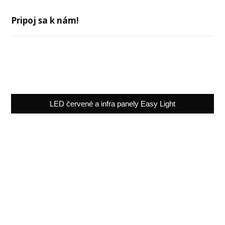
Pripoj sa k nám!
LED červené a infra panely Easy Light