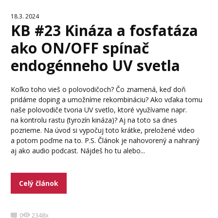
18.3. 2024
KB #23 Kináza a fosfatáza
ako ON/OFF spínač
endogénneho UV svetla
Koľko toho vieš o polovodičoch? Čo znamená, keď doň
pridáme doping a umožníme rekombináciu? Ako vďaka tomu
naše polovodiče tvoria UV svetlo, ktoré využívame napr.
na kontrolu rastu (tyrozín kináza)? Aj na toto sa dnes
pozrieme. Na úvod si vypočuj toto krátke, preložené video
a potom poďme na to. P.S. Článok je nahovorený a nahraný
aj ako audio podcast. Nájdeš ho tu alebo...
Celý článok
0
2348x