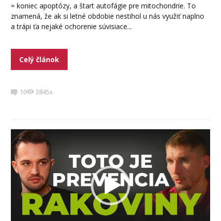
= koniec apoptózy, a štart autofágie pre mitochondrie. To
znamená, že ak si letné obdobie nestihol u nás využiť naplno
a trápi ťa nejaké ochorenie súvisiace...
Celý článok
10
2845x
Video
prehrávač