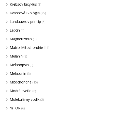
Krebsov bicyklus
(3)
Kvantová Biológia
(25)
Landauerov princíp
(5)
Leptín
(4)
Magnetizmus
(5)
Matrix Mitochondrie
(11)
Melanín
(8)
Melanopsin
(6)
Melatonín
(3)
Mitochondrie
(15)
Modré svetlo
(6)
Molekulárny vodík
(2)
mTOR
(6)