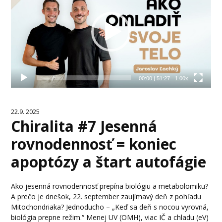
00:00
|
51:27
1.00x
22.9. 2025
Chiralita #7 Jesenná
rovnodennosť = koniec
apoptózy a štart autofágie
Ako jesenná rovnodennosť prepína biológiu a metabolomiku?
A prečo je dnešok, 22. september zaujímavý deň z pohľadu
Mitochondriaka? Jednoducho – „Keď sa deň s nocou vyrovná,
biológia prepne režim.“ Menej UV (OMH), viac IČ a chladu (eV)