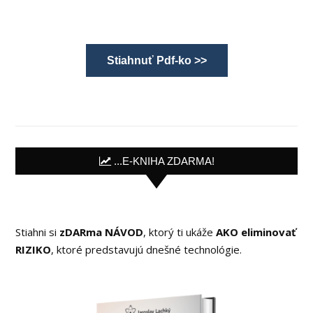
Stiahnuť Pdf-ko >>
...E-KNIHA ZDARMA!
Stiahni si
zDARma NÁVOD
, ktorý ti ukáže
AKO eliminovať
RIZIKO
, ktoré predstavujú dnešné technológie.