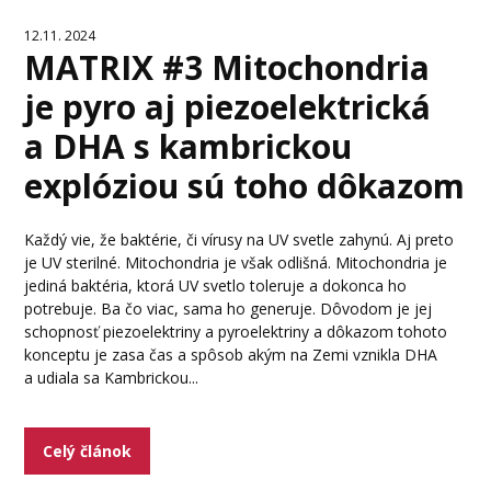
12.11. 2024
MATRIX #3 Mitochondria
je pyro aj piezoelektrická
a DHA s kambrickou
explóziou sú toho dôkazom
Každý vie, že baktérie, či vírusy na UV svetle zahynú. Aj preto
je UV sterilné. Mitochondria je však odlišná. Mitochondria je
jediná baktéria, ktorá UV svetlo toleruje a dokonca ho
potrebuje. Ba čo viac, sama ho generuje. Dôvodom je jej
schopnosť piezoelektriny a pyroelektriny a dôkazom tohoto
konceptu je zasa čas a spôsob akým na Zemi vznikla DHA
a udiala sa Kambrickou...
Celý článok