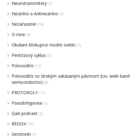
Neurotransmitery
(7)
Neutríno a Antineutríno
(3)
Nezařazené
(14)
O mne
(3)
Okuliare blokujúce modré svetlo
(1)
Pentózový cyklus
(3)
Polovodiče
(11)
Polovodiče so širokým zakázaným pásmom (tzv. wide band
semiconductor)
(6)
PROTOKOLY
(11)
Pseudohypoxia
(1)
QaA podcast
(3)
REDOX
(15)
Serotonín
(7)