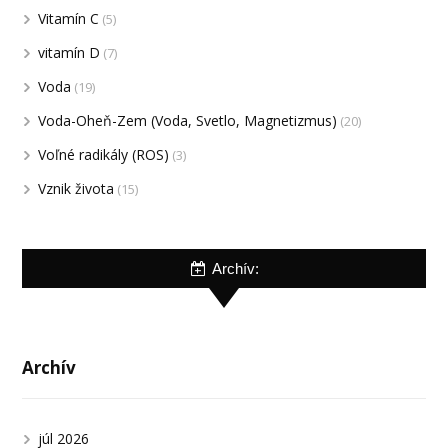
Vitamín C
(5)
vitamín D
(7)
Voda
(19)
Voda-Oheň-Zem (Voda, Svetlo, Magnetizmus)
(20)
Voľné radikály (ROS)
(3)
Vznik života
(15)
Archív:
Archív
júl 2026