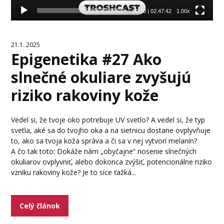
00:00
|
02:47:42
1.00x
21.1. 2025
Epigenetika #27 Ako
slnečné okuliare zvyšujú
riziko rakoviny kože
Vedel si, že tvoje oko potrebuje UV svetlo? A vedel si, že typ
svetla, aké sa do tvojho oka a na sietnicu dostane ovplyvňuje
to, ako sa tvoja koža správa a či sa v nej vytvorí melanín?
A čo tak toto: Dokáže nám „obyčajne“ nosenie slnečných
okuliarov ovplyvniť, alebo dokonca zvýšiť, potencionálne riziko
vzniku rakoviny kože? Je to síce ťažká...
Celý článok