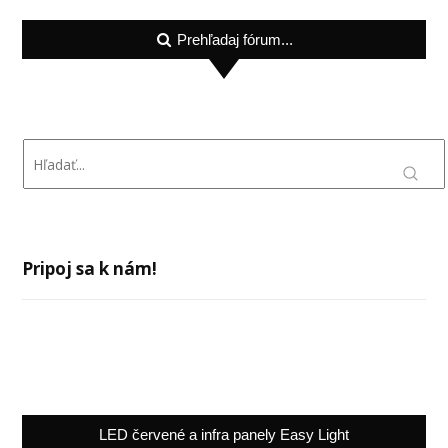
Prehľadaj fórum...
Pripoj sa k nám!
LED červené a infra panely Easy Light