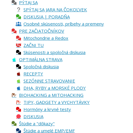
PÝTAJ SA
SPÝTAJ SA JARA NA ČOKOĽVEK
DISKUSIA | PORADŇA
Osobné skúsenosti, príbehy a premeny
PRE ZAČIATOČNÍKOV
Mitochondrie a Redox
ZAČNI TU
Skúsenosti a spoločná diskusia
OPTIMÁLNA STRAVA
Spoločná diskusia
RECEPTY
SEZÓNNE STRAVOVANIE
DHA, RYBY a MORSKÉ PLODY
BIOHACKING a MITOHACKING
TIPY, GADGETY a VYCHYTÁVKY
Hormóny a krvné testy
DISKUSIA
Štúdie a "dôkazy"
Štúdie a umelé EMP/EMF