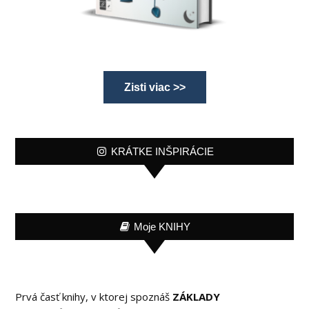
Zisti viac >>
KRÁTKE INŠPIRÁCIE
Moje KNIHY
Prvá časť knihy, v ktorej spoznáš
ZÁKLADY