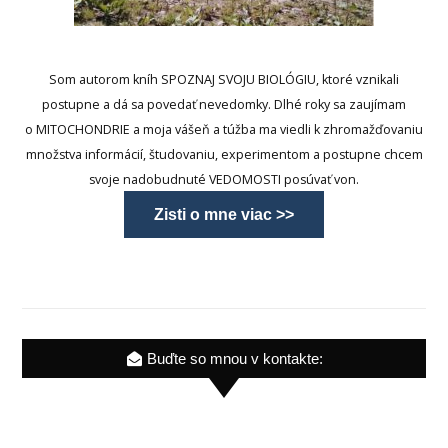
Som autorom kníh SPOZNAJ SVOJU BIOLÓGIU, ktoré vznikali
postupne a dá sa povedať nevedomky. Dlhé roky sa zaujímam
o MITOCHONDRIE a moja vášeň a túžba ma viedli k zhromažďovaniu
množstva informácií, študovaniu, experimentom a postupne chcem
svoje nadobudnuté VEDOMOSTI posúvať von.
Zisti o mne viac >>
Buďte so mnou v kontakte: