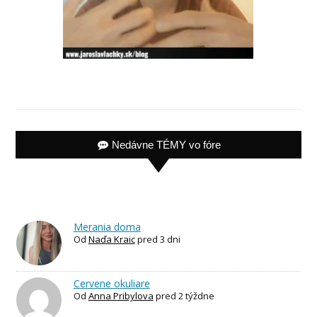
Nedávne TÉMY vo fóre
Merania doma
Od
Naďa Kraic
pred 3 dni
Cervene okuliare
Od
Anna Pribylova
pred 2 týždne