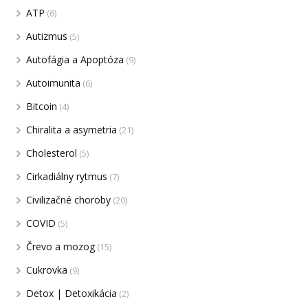
ATP
(6)
Autizmus
(5)
Autofágia a Apoptóza
(9)
Autoimunita
(6)
Bitcoin
(4)
Chiralita a asymetria
(21)
Cholesterol
(5)
Cirkadiálny rytmus
(7)
Civilizačné choroby
(20)
COVID
(5)
Črevo a mozog
(15)
Cukrovka
(9)
Detox | Detoxikácia
(2)