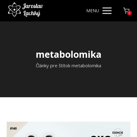
MENU
0
metabolomika
Články pre štítok metabolomika
Video
prehrávač