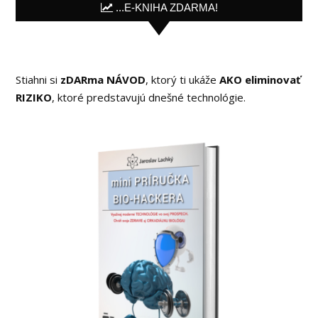
...E-KNIHA ZDARMA!
Stiahni si
zDARma NÁVOD
, ktorý ti ukáže
AKO eliminovať
RIZIKO
, ktoré predstavujú dnešné technológie.