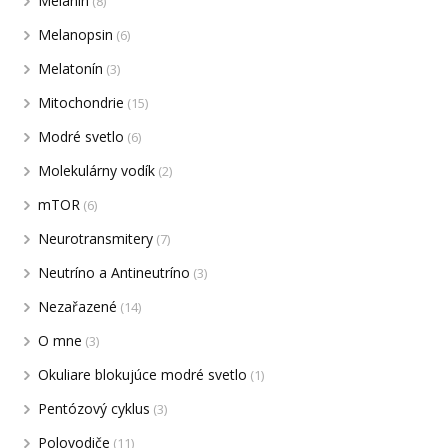
Melanín
(8)
Melanopsin
(6)
Melatonín
(3)
Mitochondrie
(15)
Modré svetlo
(6)
Molekulárny vodík
(2)
mTOR
(6)
Neurotransmitery
(7)
Neutríno a Antineutríno
(3)
Nezařazené
(14)
O mne
(3)
Okuliare blokujúce modré svetlo
(1)
Pentózový cyklus
(3)
Polovodiče
(11)