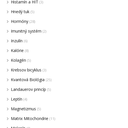
Histamín a HIT
(3)
Hnedý tuk
(5)
Hormóny
(28)
Imunitný systém
(2)
Inzulín
(6)
Kalórie
(8)
Kolagén
(5)
Krebsov bicyklus
(3)
Kvantová Biológia
(25)
Landauerov princíp
(5)
Leptín
(4)
Magnetizmus
(5)
Matrix Mitochondrie
(11)