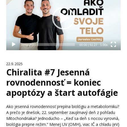
00:00
|
51:27
1.00x
22.9. 2025
Chiralita #7 Jesenná
rovnodennosť = koniec
apoptózy a štart autofágie
Ako jesenná rovnodennosť prepína biológiu a metabolomiku?
A prečo je dnešok, 22. september zaujímavý deň z pohľadu
Mitochondriaka? Jednoducho – „Keď sa deň s nocou vyrovná,
biológia prepne režim.“ Menej UV (OMH), viac IČ a chladu (eV)