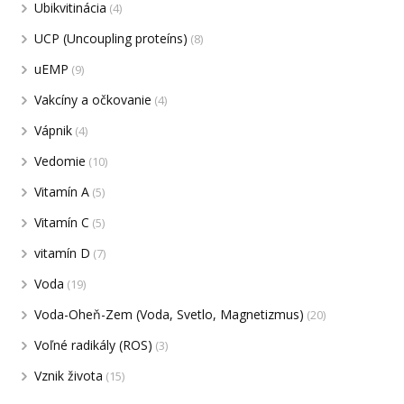
Ubikvitinácia
(4)
UCP (Uncoupling proteíns)
(8)
uEMP
(9)
Vakcíny a očkovanie
(4)
Vápnik
(4)
Vedomie
(10)
Vitamín A
(5)
Vitamín C
(5)
vitamín D
(7)
Voda
(19)
Voda-Oheň-Zem (Voda, Svetlo, Magnetizmus)
(20)
Voľné radikály (ROS)
(3)
Vznik života
(15)