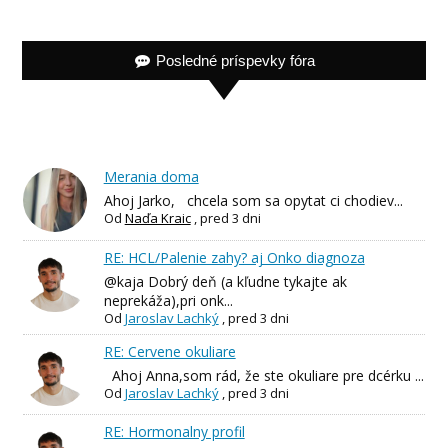
Posledné príspevky fóra
Merania doma
Ahoj Jarko, chcela som sa opytat ci chodiev...
Od
Naďa Kraic
,
pred 3 dni
RE: HCL/Palenie zahy? aj Onko diagnoza
@kaja Dobrý deň (a kľudne tykajte ak
neprekáža),pri onk...
Od
Jaroslav Lachký
,
pred 3 dni
RE: Cervene okuliare
Ahoj Anna,som rád, že ste okuliare pre dcérku ...
Od
Jaroslav Lachký
,
pred 3 dni
RE: Hormonalny profil