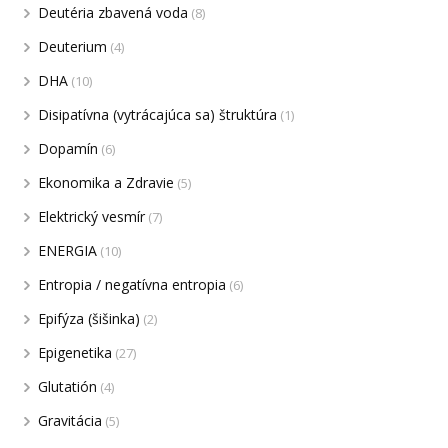
Deutéria zbavená voda
(8)
Deuterium
(4)
DHA
(10)
Disipatívna (vytrácajúca sa) štruktúra
(1)
Dopamín
(6)
Ekonomika a Zdravie
(5)
Elektrický vesmír
(7)
ENERGIA
(10)
Entropia / negatívna entropia
(6)
Epifýza (šišinka)
(2)
Epigenetika
(27)
Glutatión
(4)
Gravitácia
(5)