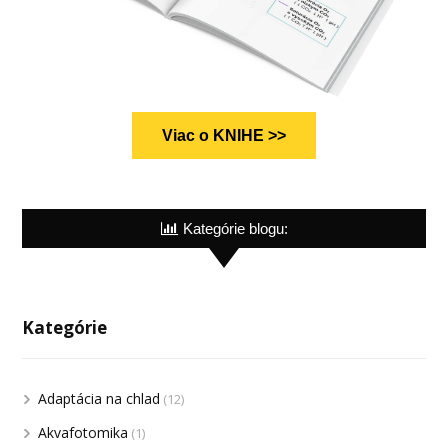
Viac o KNIHE >>
Kategórie blogu:
Kategórie
Adaptácia na chlad
(12)
Akvafotomika
(1)