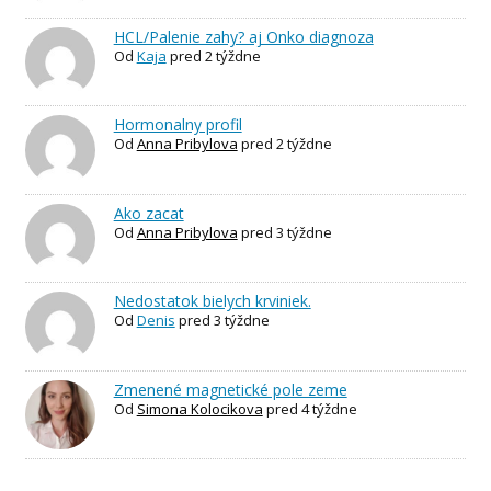
HCL/Palenie zahy? aj Onko diagnoza
Od
Kaja
pred 2 týždne
Hormonalny profil
Od
Anna Pribylova
pred 2 týždne
Ako zacat
Od
Anna Pribylova
pred 3 týždne
Nedostatok bielych krviniek.
Od
Denis
pred 3 týždne
Zmenené magnetické pole zeme
Od
Simona Kolocikova
pred 4 týždne