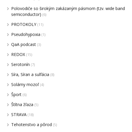
Polovodiče so širokým zakázaným pásmom (tzv. wide band
semiconductor)
(6)
PROTOKOLY
(11)
Pseudohypoxia
(1)
QaA podcast
(3)
REDOX
(15)
Serotonín
(7)
Síra, Síran a sulfácia
(8)
Solárny mozoľ
(4)
Šport
(6)
Štítna žľaza
(5)
STRAVA
(18)
Tehotenstvo a pôrod
(5)