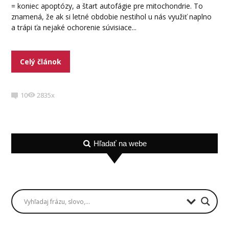
= koniec apoptózy, a štart autofágie pre mitochondrie. To
znamená, že ak si letné obdobie nestihol u nás využiť naplno
a trápi ťa nejaké ochorenie súvisiace...
Celý článok
10
2835x
Hľadať na webe