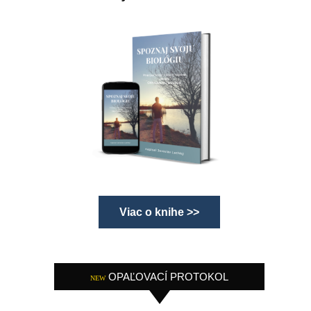
Viac o knihe >>
OPAĽOVACÍ PROTOKOL
NEW