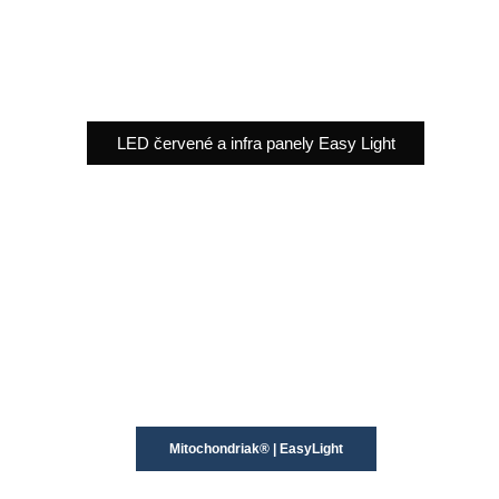
LED červené a infra panely Easy Light
Mitochondriak® | EasyLight