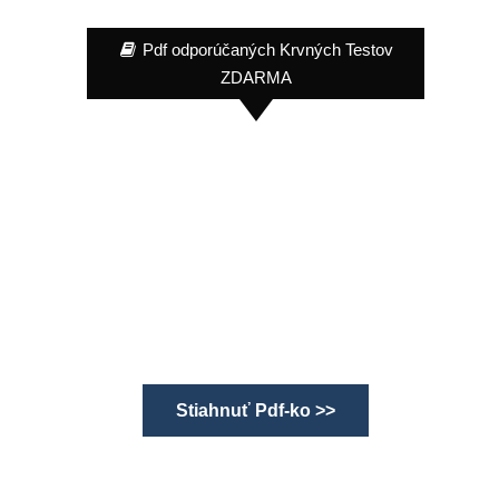
Pdf odporúčaných Krvných Testov
ZDARMA
Stiahnuť Pdf-ko >>