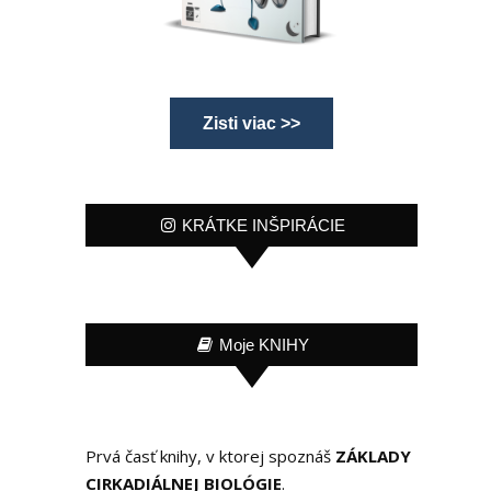
Zisti viac >>
KRÁTKE INŠPIRÁCIE
Moje KNIHY
Prvá časť knihy, v ktorej spoznáš
ZÁKLADY
CIRKADIÁLNEJ BIOLÓGIE
.