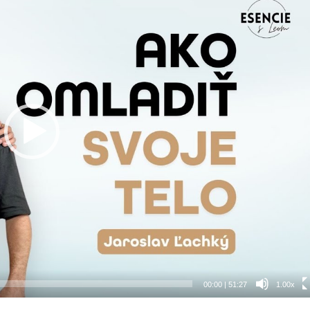
00:00
|
51:27
1.00x