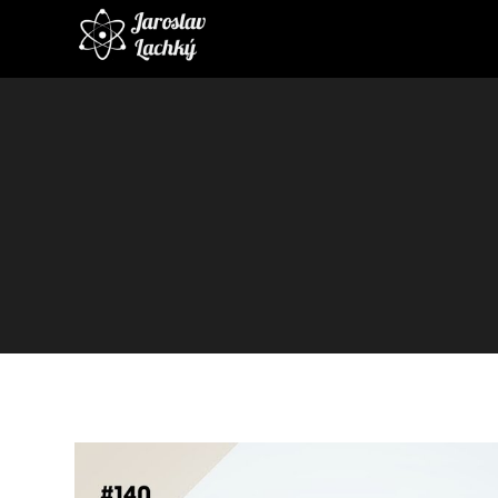
Video
prehrávač