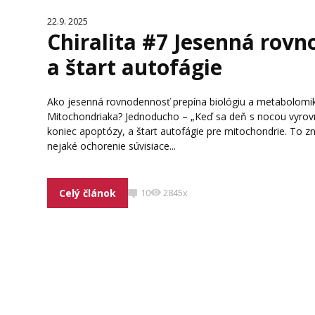
22.9. 2025
Chiralita #7 Jesenná rov
a štart autofágie
Ako jesenná rovnodennosť prepína biológiu a metabolomik
Mitochondriaka? Jednoducho – „Keď sa deň s nocou vyrovná
koniec apoptózy, a štart autofágie pre mitochondrie. To zn
nejaké ochorenie súvisiace...
Celý článok
10
2845x