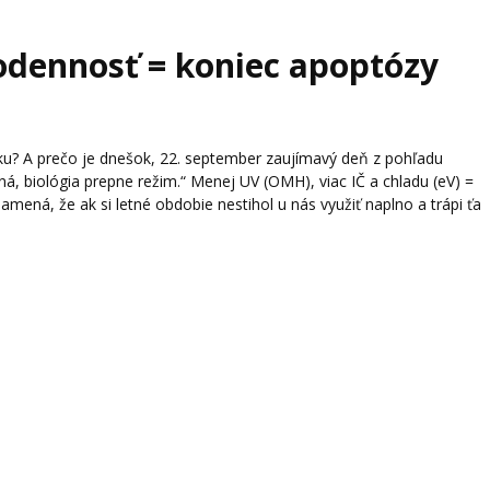
nodennosť = koniec apoptózy
u? A prečo je dnešok, 22. september zaujímavý deň z pohľadu
, biológia prepne režim.“ Menej UV (OMH), viac IČ a chladu (eV) =
amená, že ak si letné obdobie nestihol u nás využiť naplno a trápi ťa