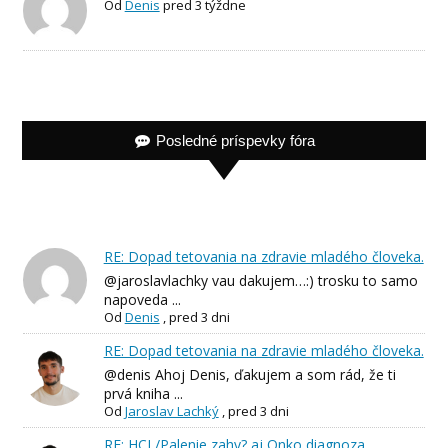
Od
Denis
pred 3 týždne
Posledné príspevky fóra
RE: Dopad tetovania na zdravie mladého človeka.
@jaroslavlachky vau dakujem…:) trosku to samo
napoveda ...
Od
Denis
,
pred 3 dni
RE: Dopad tetovania na zdravie mladého človeka.
@denis Ahoj Denis, ďakujem a som rád, že ti
prvá kniha ...
Od
Jaroslav Lachký
,
pred 3 dni
RE: HCL/Palenie zahy? aj Onko diagnoza