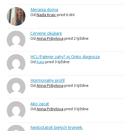
Merania doma
Od
Naďa Kraic
pred 6 dní
Cervene okuliare
Od
Anna Pribylova
pred 2 týždne
HCL/Palenie zahy? aj Onko diagnoza
Od
Kaja
pred 3 týždne
Hormonalny profil
Od
Anna Pribylova
pred 3 týždne
Ako zacat
Od
Anna Pribylova
pred 3 týždne
Nedostatok bielych krviniek.