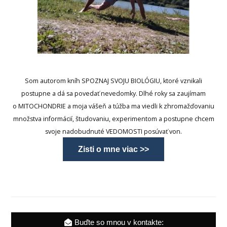
Som autorom kníh SPOZNAJ SVOJU BIOLÓGIU, ktoré vznikali
postupne a dá sa povedať nevedomky. Dlhé roky sa zaujímam
o MITOCHONDRIE a moja vášeň a túžba ma viedli k zhromažďovaniu
množstva informácií, študovaniu, experimentom a postupne chcem
svoje nadobudnuté VEDOMOSTI posúvať von.
Zisti o mne viac >>
Buďte so mnou v kontakte: