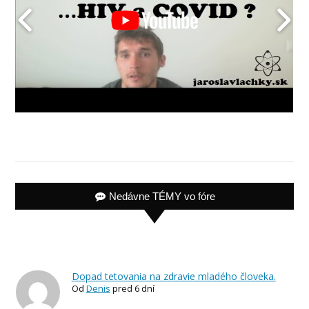
Nedávne TÉMY vo fóre
Dopad tetovania na zdravie mladého človeka.
Od
Denis
pred 6 dní