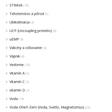
STRAVA
(18)
Tehotenstvo a pôrod
(5)
Ubikvitinácia
(4)
UCP (Uncoupling proteíns)
(8)
uEMP
(9)
Vakcíny a očkovanie
(4)
Vápnik
(4)
Vedomie
(10)
Vitamín A
(5)
Vitamín C
(5)
vitamín D
(7)
Voda
(19)
Voda-Oheň-Zem (Voda, Svetlo, Magnetizmus)
(20)