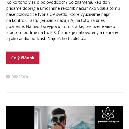
Koľko toho vieš o polovodičoch? Čo znamená, keď doň
pridáme doping a umožníme rekombináciu? Ako vďaka tomu
naše polovodiče tvoria UV svetlo, ktoré využívame napr.
na kontrolu rastu (tyrozín kináza)? Aj na toto sa dnes
pozrieme. Na úvod si vypočuj toto krátke, preložené video
a potom poďme na to. P.S. Článok je nahovorený a nahraný
aj ako audio podcast. Nájdeš ho tu alebo...
Celý článok
0
2349x