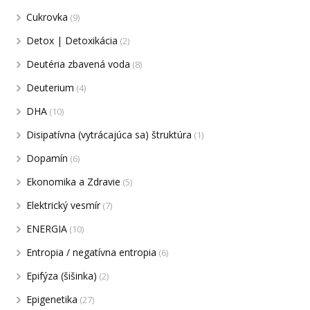
Cukrovka
(9)
Detox | Detoxikácia
(2)
Deutéria zbavená voda
(8)
Deuterium
(4)
DHA
(10)
Disipatívna (vytrácajúca sa) štruktúra
(1)
Dopamín
(6)
Ekonomika a Zdravie
(5)
Elektrický vesmír
(7)
ENERGIA
(10)
Entropia / negatívna entropia
(6)
Epifýza (šišinka)
(2)
Epigenetika
(27)