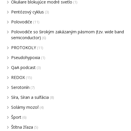
Okuliare blokujúce modré svetlo
(1)
Pentózový cyklus
(3)
Polovodiče
(11)
Polovodiče so širokým zakázaným pásmom (tzv. wide band
semiconductor)
(6)
PROTOKOLY
(11)
Pseudohypoxia
(1)
QaA podcast
(3)
REDOX
(15)
Serotonín
(7)
Síra, Síran a sulfácia
(8)
Solárny mozoľ
(4)
Šport
(6)
Štítna žľaza
(5)