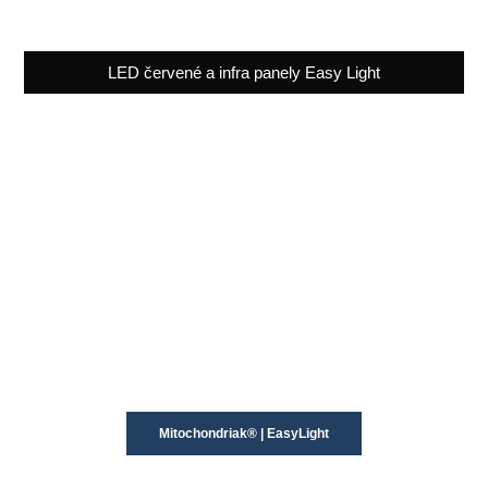
LED červené a infra panely Easy Light
Mitochondriak® | EasyLight