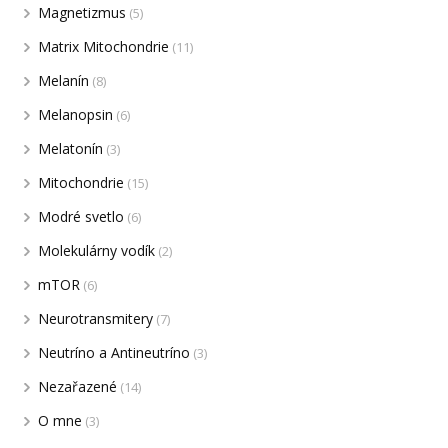
Magnetizmus
(5)
Matrix Mitochondrie
(11)
Melanín
(8)
Melanopsin
(6)
Melatonín
(3)
Mitochondrie
(15)
Modré svetlo
(6)
Molekulárny vodík
(2)
mTOR
(6)
Neurotransmitery
(7)
Neutríno a Antineutríno
(3)
Nezařazené
(14)
O mne
(3)