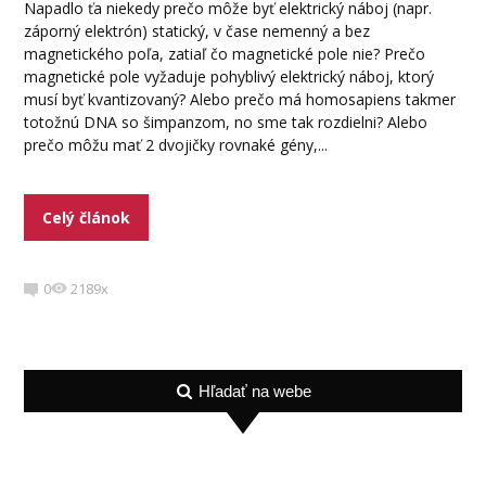
Napadlo ťa niekedy prečo môže byť elektrický náboj (napr.
záporný elektrón) statický, v čase nemenný a bez
magnetického poľa, zatiaľ čo magnetické pole nie? Prečo
magnetické pole vyžaduje pohyblivý elektrický náboj, ktorý
musí byť kvantizovaný? Alebo prečo má homosapiens takmer
totožnú DNA so šimpanzom, no sme tak rozdielni? Alebo
prečo môžu mať 2 dvojičky rovnaké gény,...
Celý článok
0
2189x
Hľadať na webe