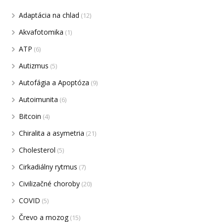
Adaptácia na chlad
(12)
Akvafotomika
(1)
ATP
(6)
Autizmus
(5)
Autofágia a Apoptóza
(9)
Autoimunita
(6)
Bitcoin
(4)
Chiralita a asymetria
(21)
Cholesterol
(5)
Cirkadiálny rytmus
(7)
Civilizačné choroby
(20)
COVID
(5)
Črevo a mozog
(15)