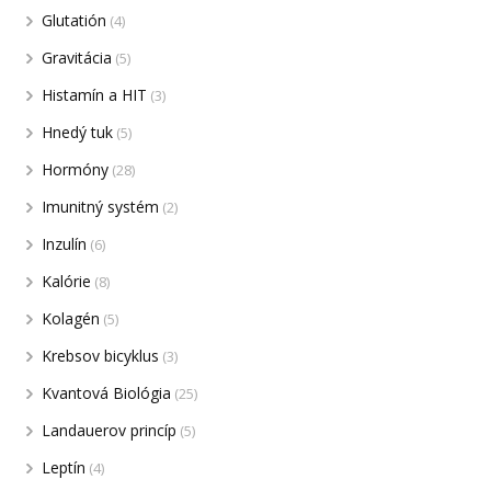
Glutatión
(4)
Gravitácia
(5)
Histamín a HIT
(3)
Hnedý tuk
(5)
Hormóny
(28)
Imunitný systém
(2)
Inzulín
(6)
Kalórie
(8)
Kolagén
(5)
Krebsov bicyklus
(3)
Kvantová Biológia
(25)
Landauerov princíp
(5)
Leptín
(4)