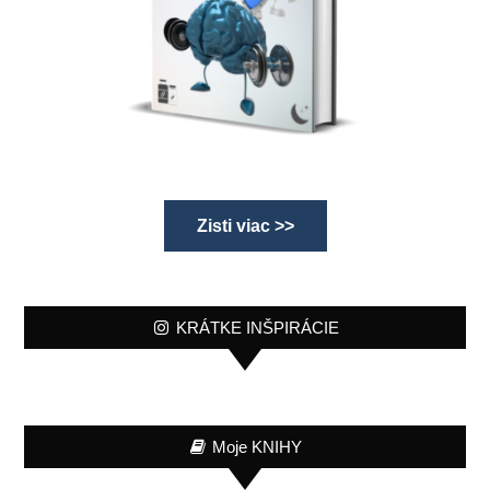
Zisti viac >>
KRÁTKE INŠPIRÁCIE
Moje KNIHY