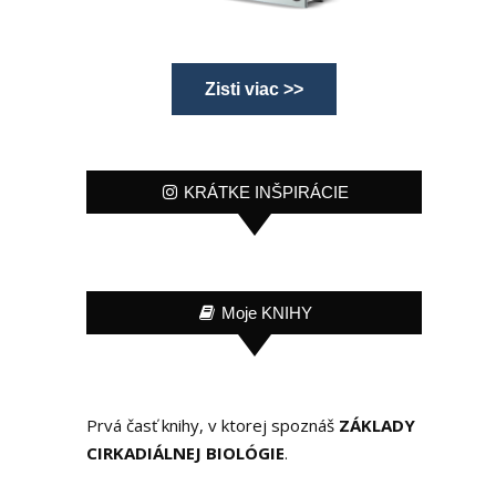
Zisti viac >>
KRÁTKE INŠPIRÁCIE
Moje KNIHY
Prvá časť knihy, v ktorej spoznáš
ZÁKLADY
CIRKADIÁLNEJ BIOLÓGIE
.