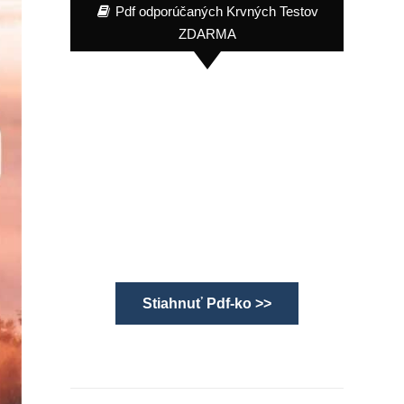
Pdf odporúčaných Krvných Testov
ZDARMA
Stiahnuť Pdf-ko >>