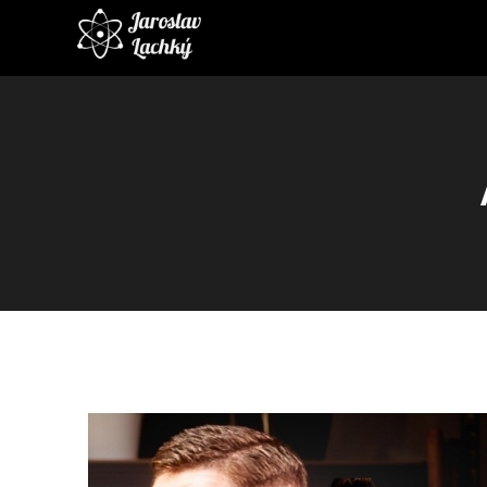
Video
prehrávač