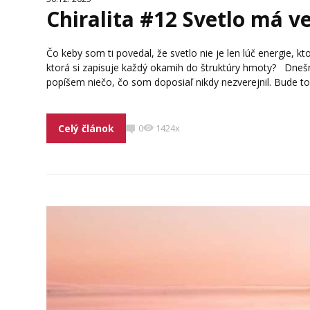
Chiralita #12 Svetlo má v
Čo keby som ti povedal, že svetlo nie je len lúč energie, kt
ktorá si zapisuje každý okamih do štruktúry hmoty? Dnešný
popíšem niečo, čo som doposiaľ nikdy nezverejnil. Bude to
Celý článok
0
1424x