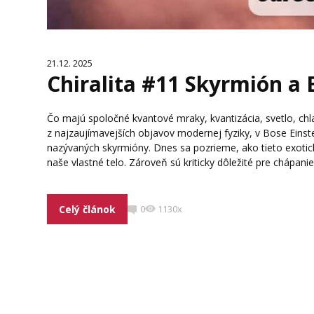
21.12. 2025
Chiralita #11 Skyrmión a
Čo majú spoločné kvantové mraky, kvantizácia, svetlo, ch
z najzaujímavejších objavov modernej fyziky, v Bose Eins
nazývaných skyrmióny. Dnes sa pozrieme, ako tieto exotic
naše vlastné telo. Zároveň sú kriticky dôležité pre chápani
Celý článok
0
1130x