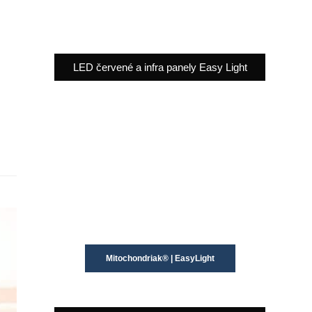
LED červené a infra panely Easy Light
Mitochondriak® | EasyLight