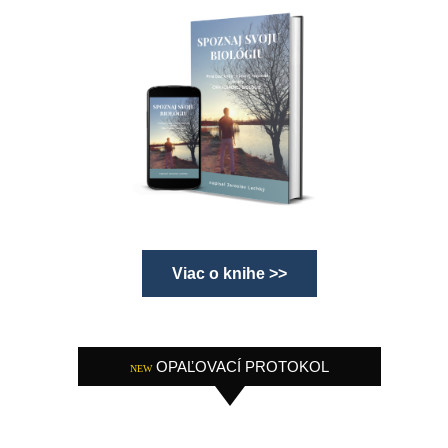
Viac o knihe >>
OPAĽOVACÍ PROTOKOL
NEW