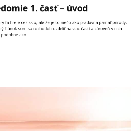
edomie 1. časť – úvod
orý ťa hreje cez sklo, ale že je to niečo ako pradávna pamäť prírody,
 článok som sa rozhodol rozdeliť na viac častí a zároveň v nich
 podobne ako...