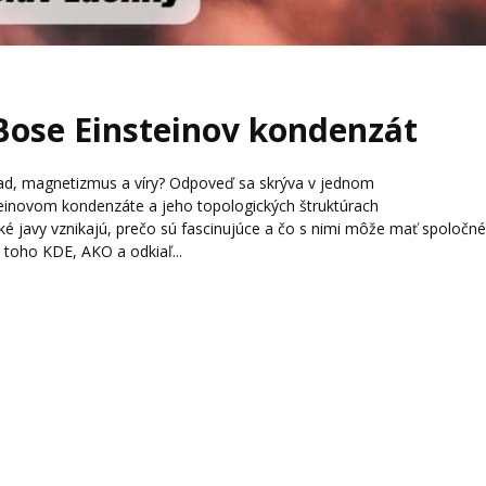
 Bose Einsteinov kondenzát
lad, magnetizmus a víry? Odpoveď sa skrýva v jednom
teinovom kondenzáte a jeho topologických štruktúrach
ké javy vznikajú, prečo sú fascinujúce a čo s nimi môže mať spoločn
e toho KDE, AKO a odkiaľ...