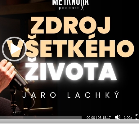
00:00
|
03:18:17
1.00x