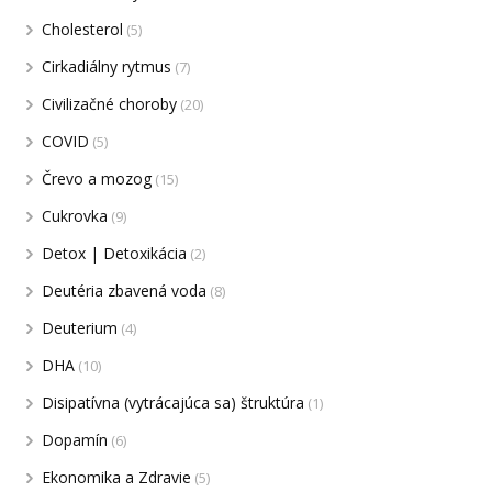
Cholesterol
(5)
Cirkadiálny rytmus
(7)
Civilizačné choroby
(20)
COVID
(5)
Črevo a mozog
(15)
Cukrovka
(9)
Detox | Detoxikácia
(2)
Deutéria zbavená voda
(8)
Deuterium
(4)
DHA
(10)
Disipatívna (vytrácajúca sa) štruktúra
(1)
Dopamín
(6)
Ekonomika a Zdravie
(5)