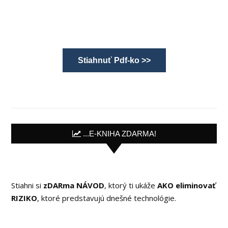
Stiahnuť Pdf-ko >>
...E-KNIHA ZDARMA!
Stiahni si
zDARma NÁVOD
, ktorý ti ukáže
AKO eliminovať
RIZIKO
, ktoré predstavujú dnešné technológie.