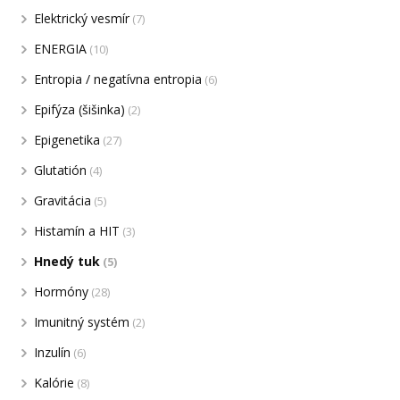
Elektrický vesmír
(7)
ENERGIA
(10)
Entropia / negatívna entropia
(6)
Epifýza (šišinka)
(2)
Epigenetika
(27)
Glutatión
(4)
Gravitácia
(5)
Histamín a HIT
(3)
Hnedý tuk
(5)
Hormóny
(28)
Imunitný systém
(2)
Inzulín
(6)
Kalórie
(8)