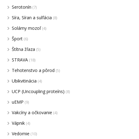
Serotonín
(7)
Síra, Síran a sulfácia
(8)
Solárny mozoľ
(4)
Šport
(6)
Štítna žľaza
(5)
STRAVA
(18)
Tehotenstvo a pôrod
(5)
Ubikvitinácia
(4)
UCP (Uncoupling proteíns)
(8)
uEMP
(9)
Vakcíny a očkovanie
(4)
Vápnik
(4)
Vedomie
(10)