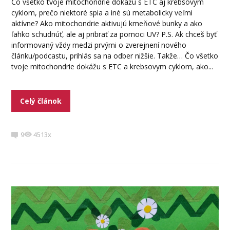
Čo všetko tvoje mitochondrie dokážu s ETC aj krebsovym
cyklom, prečo niektoré spia a iné sú metabolicky veľmi
aktívne? Ako mitochondrie aktivujú kmeňové bunky a ako
ľahko schudnúť, ale aj pribrať za pomoci UV? P.S. Ak chceš byť
informovaný vždy medzi prvými o zverejnení nového
článku/podcastu, prihlás sa na odber nižšie. Takže… Čo všetko
tvoje mitochondrie dokážu s ETC a krebsovym cyklom, ako...
Celý článok
9
4513x