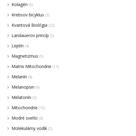
Kolagén
(5)
Krebsov bicyklus
(3)
Kvantová Biológia
(25)
Landauerov princíp
(5)
Leptín
(4)
Magnetizmus
(5)
Matrix Mitochondrie
(11)
Melanín
(8)
Melanopsin
(6)
Melatonín
(3)
Mitochondrie
(15)
Modré svetlo
(6)
Molekulárny vodík
(2)