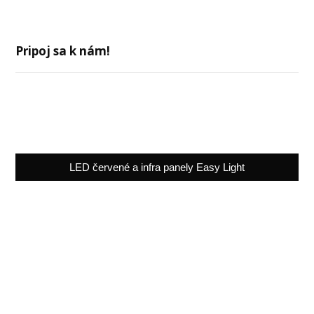
Pripoj sa k nám!
LED červené a infra panely Easy Light