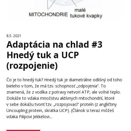
8.5. 2021
Adaptácia na chlad #3
Hnedý tuk a UCP
(rozpojenie)
Čo je to hnedý tuk? Hnedý tuk je diametrálne odlišný od toho
bieleho v tom, že má tzv. schopnosť „odpojenia“. To
znamená, že z vodíka z potravy netvorí ATP, ale voľné teplo.
Dokáže to vďaka množstvu aktívnych mitochondrií, ktoré
v sebe dokážu tvoriť tzv. „rozpojovací“ proteín (z angličtiny
Uncoupling protein, skratka UCP). (Článok si teraz môžeš
vďaka Filipovi Jekkelovi...