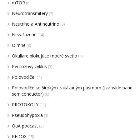
mTOR
(6)
Neurotransmitery
(7)
Neutríno a Antineutríno
(3)
Nezařazené
(14)
O mne
(3)
Okuliare blokujúce modré svetlo
(1)
Pentózový cyklus
(3)
Polovodiče
(11)
Polovodiče so širokým zakázaným pásmom (tzv. wide band
semiconductor)
(6)
PROTOKOLY
(11)
Pseudohypoxia
(1)
QaA podcast
(3)
REDOX
(15)