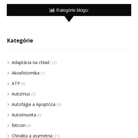
Kategórie blogu:
Kategórie
Adaptácia na chlad
(12)
Akvafotomika
(1)
ATP
(6)
Autizmus
(5)
Autofágia a Apoptóza
(9)
Autoimunita
(6)
Bitcoin
(4)
Chiralita a asymetria
(21)