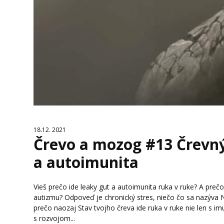
18.12. 2021
Črevo a mozog #13 Črevn
a autoimunita
Vieš prečo ide leaky gut a autoimunita ruka v ruke? A pre
autizmu? Odpoveď je chronický stres, niečo čo sa nazýva N
prečo naozaj Stav tvojho čreva ide ruka v ruke nie len s
s rozvojom...