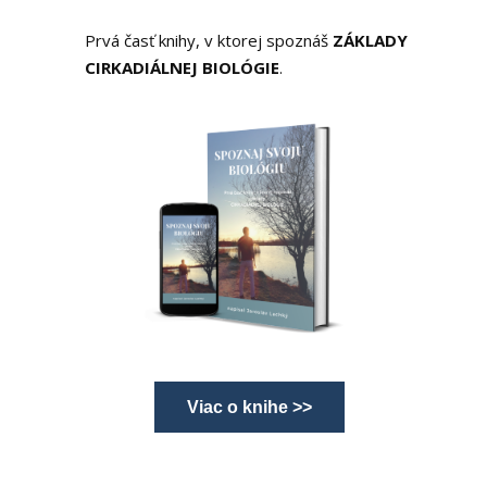
Prvá časť knihy, v ktorej spoznáš
ZÁKLADY
CIRKADIÁLNEJ BIOLÓGIE
.
Viac o knihe >>