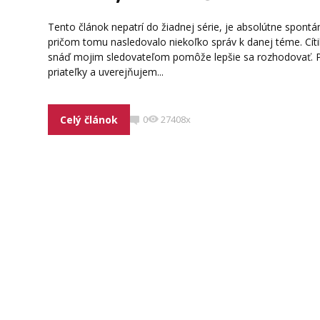
Tento článok nepatrí do žiadnej série, je absolútne spon
pričom tomu nasledovalo niekoľko správ k danej téme. Cíti
snáď mojim sledovateľom pomôže lepšie sa rozhodovať. P
priateľky a uverejňujem...
Celý článok
0
27408x