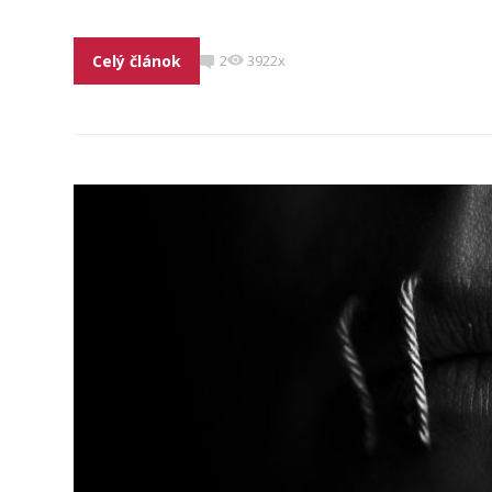
Celý článok
2
3922x