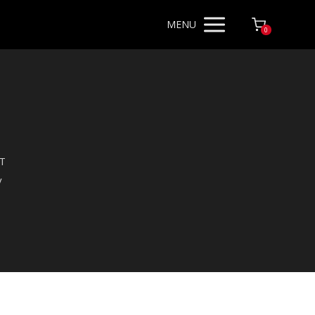
MENU
0
 T
y