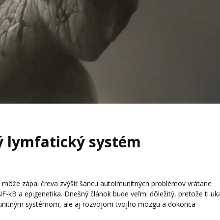
ý lymfatický systém
čo môže zápal čreva zvýšiť šancu autoimunitných problémov vrátane
F-kB a epigenetika. Dnešný článok bude veľmi dôležitý, pretože ti uk
 imunitným systémom, ale aj rozvojom tvojho mozgu a dokonca