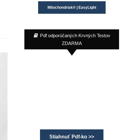
Mitochondriak® | EasyLight
Pdf odporúčaných Krvných Testov
ZDARMA
Stiahnuť Pdf-ko >>