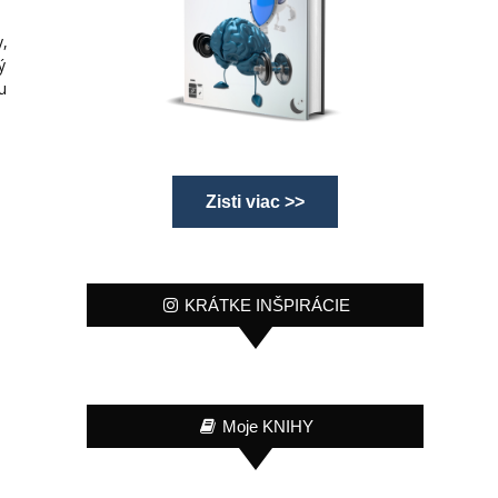
y,
ý
u
Zisti viac >>
KRÁTKE INŠPIRÁCIE
Moje KNIHY