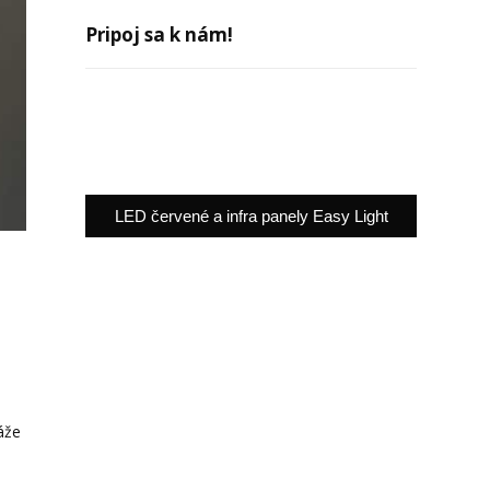
Pripoj sa k nám!
LED červené a infra panely Easy Light
áže