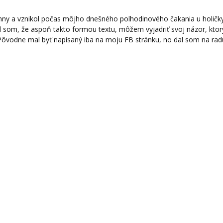
tánny a vznikol počas môjho dnešného polhodinového čakania u holičk
l som, že aspoň takto formou textu, môžem vyjadriť svoj názor, ktor
ôvodne mal byť napísaný iba na moju FB stránku, no dal som na rad