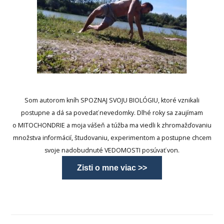
Som autorom kníh SPOZNAJ SVOJU BIOLÓGIU, ktoré vznikali
postupne a dá sa povedať nevedomky. Dlhé roky sa zaujímam
o MITOCHONDRIE a moja vášeň a túžba ma viedli k zhromažďovaniu
množstva informácií, študovaniu, experimentom a postupne chcem
svoje nadobudnuté VEDOMOSTI posúvať von.
Zisti o mne viac >>