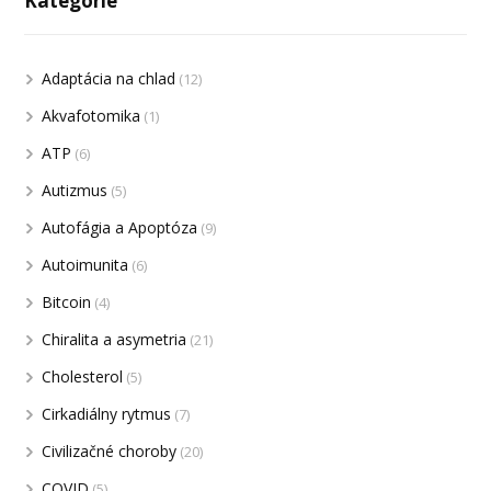
Kategórie
Adaptácia na chlad
(12)
Akvafotomika
(1)
ATP
(6)
Autizmus
(5)
Autofágia a Apoptóza
(9)
Autoimunita
(6)
Bitcoin
(4)
Chiralita a asymetria
(21)
Cholesterol
(5)
Cirkadiálny rytmus
(7)
Civilizačné choroby
(20)
COVID
(5)