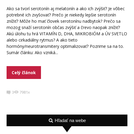
Ako sa tvorí serotonín aj melatonín a ako ich zvýšiť? Je vôbec
potrebné ich zvyšovať? Prečo je niekedy lepšie serotonín
znížiť? Môže ho mať človek serotonínu nadbytok? Prečo sa
mozog snaží serotonín občas zvýšiť a črevo naopak znížiť?
Akú úlohu tu hrá VITAMÍN D, DHA, MIKROBIÓM a ÚV SVETLO
alebo cirkadiálny rytmus? A ako tieto
hormóny/neurotransmitery optimalizovať? Pozrime sa na to.
Sumár článku: Ako vzniká...
Celý článok
3
7981x
Hľadať na webe