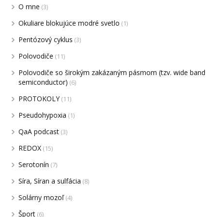
O mne
(3)
Okuliare blokujúce modré svetlo
(1)
Pentózový cyklus
(3)
Polovodiče
(11)
Polovodiče so širokým zakázaným pásmom (tzv. wide band
semiconductor)
(6)
PROTOKOLY
(11)
Pseudohypoxia
(1)
QaA podcast
(3)
REDOX
(15)
Serotonín
(7)
Síra, Síran a sulfácia
(8)
Solárny mozoľ
(4)
Šport
(6)