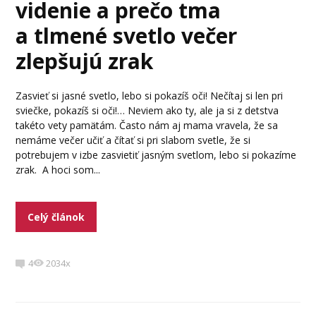
videnie a prečo tma
a tlmené svetlo večer
zlepšujú zrak
Zasvieť si jasné svetlo, lebo si pokazíš oči! Nečítaj si len pri
sviečke, pokazíš si oči!… Neviem ako ty, ale ja si z detstva
takéto vety pamätám. Často nám aj mama vravela, že sa
nemáme večer učiť a čítať si pri slabom svetle, že si
potrebujem v izbe zasvietiť jasným svetlom, lebo si pokazíme
zrak. A hoci som...
Celý článok
4
2034x