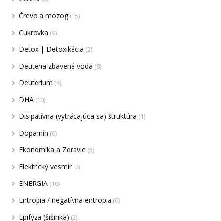
Črevo a mozog
(15)
Cukrovka
(9)
Detox | Detoxikácia
(2)
Deutéria zbavená voda
(8)
Deuterium
(4)
DHA
(10)
Disipatívna (vytrácajúca sa) štruktúra
(1)
Dopamín
(6)
Ekonomika a Zdravie
(5)
Elektrický vesmír
(7)
ENERGIA
(10)
Entropia / negatívna entropia
(6)
Epifýza (šišinka)
(2)