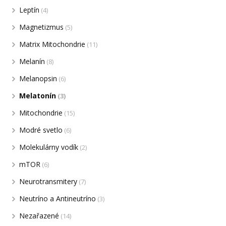
Leptín
(4)
Magnetizmus
(5)
Matrix Mitochondrie
(11)
Melanín
(8)
Melanopsin
(6)
Melatonín
(3)
Mitochondrie
(15)
Modré svetlo
(6)
Molekulárny vodík
(2)
mTOR
(6)
Neurotransmitery
(7)
Neutríno a Antineutríno
(3)
Nezařazené
(14)