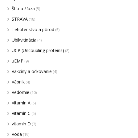
Štítna žľaza
(5)
STRAVA
(18)
Tehotenstvo a pôrod
(5)
Ubikvitinácia
(4)
UCP (Uncoupling proteíns)
(8)
uEMP
(9)
Vakcíny a očkovanie
(4)
Vápnik
(4)
Vedomie
(10)
Vitamín A
(5)
Vitamín C
(5)
vitamín D
(7)
Voda
(19)