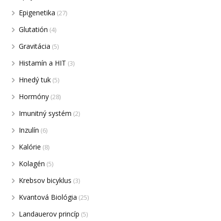
Epigenetika
(27)
Glutatión
(4)
Gravitácia
(5)
Histamín a HIT
(3)
Hnedý tuk
(5)
Hormóny
(28)
Imunitný systém
(2)
Inzulín
(6)
Kalórie
(8)
Kolagén
(5)
Krebsov bicyklus
(3)
Kvantová Biológia
(25)
Landauerov princíp
(5)