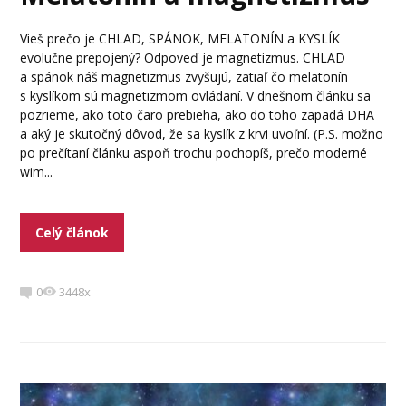
Vieš prečo je CHLAD, SPÁNOK, MELATONÍN a KYSLÍK
evolučne prepojený? Odpoveď je magnetizmus. CHLAD
a spánok náš magnetizmus zvyšujú, zatiaľ čo melatonín
s kyslíkom sú magnetizmom ovládaní. V dnešnom článku sa
pozrieme, ako toto čaro prebieha, ako do toho zapadá DHA
a aký je skutočný dôvod, že sa kyslík z krvi uvoľní. (P.S. možno
po prečítaní článku aspoň trochu pochopíš, prečo moderné
wim...
Celý článok
0
3448x