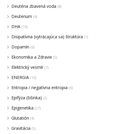
Deutéria zbavená voda
(8)
Deuterium
(4)
DHA
(10)
Disipatívna (vytrácajúca sa) štruktúra
(1)
Dopamín
(6)
Ekonomika a Zdravie
(5)
Elektrický vesmír
(7)
ENERGIA
(10)
Entropia / negatívna entropia
(6)
Epifýza (šišinka)
(2)
Epigenetika
(27)
Glutatión
(4)
Gravitácia
(5)