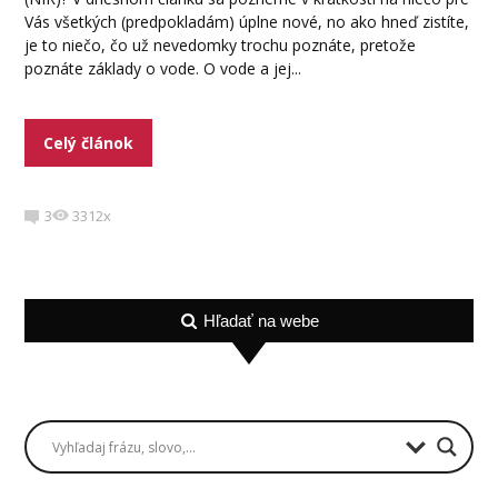
Vás všetkých (predpokladám) úplne nové, no ako hneď zistíte,
je to niečo, čo už nevedomky trochu poznáte, pretože
poznáte základy o vode. O vode a jej...
Celý článok
3
3312x
Hľadať na webe