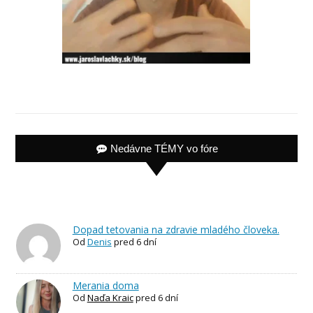
Nedávne TÉMY vo fóre
Dopad tetovania na zdravie mladého človeka.
Od
Denis
pred 6 dní
Merania doma
Od
Naďa Kraic
pred 6 dní