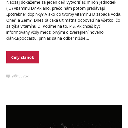
Naozaj dokážeme za jeden deň vytvoriť až milión jednotiek
(IU) vitamínu D? Ak áno, prečo nám potom predávajú
„potrebné“ doplnky? A ako do tvorby vitamínu D zapadá Voda,
Oheň a Zem? Dnes ťa čaká ultimátna odpoveď na všetko, čo
sa týka vitamínu D. Poďme na to. P.S. Ak chceš byť
informovaný vždy medzi prvými o zverejnení nového
článku/podcastu, prihlás sa na odber nižšie....
Celý článok
9
5376x