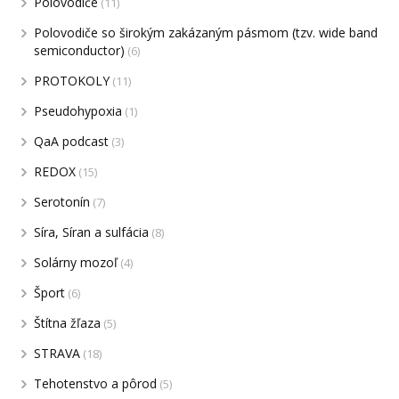
Polovodiče
(11)
Polovodiče so širokým zakázaným pásmom (tzv. wide band
semiconductor)
(6)
PROTOKOLY
(11)
Pseudohypoxia
(1)
QaA podcast
(3)
REDOX
(15)
Serotonín
(7)
Síra, Síran a sulfácia
(8)
Solárny mozoľ
(4)
Šport
(6)
Štítna žľaza
(5)
STRAVA
(18)
Tehotenstvo a pôrod
(5)