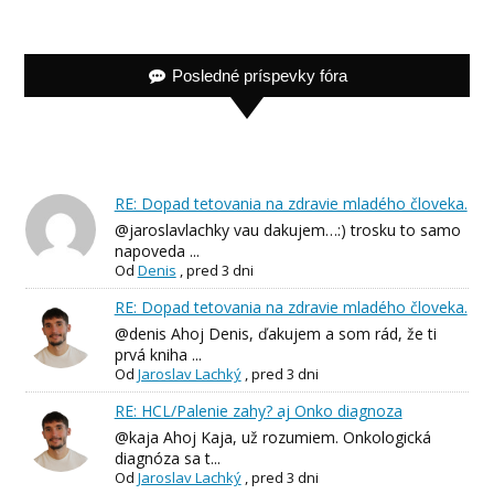
Posledné príspevky fóra
RE: Dopad tetovania na zdravie mladého človeka.
@jaroslavlachky vau dakujem…:) trosku to samo
napoveda ...
Od
Denis
,
pred 3 dni
RE: Dopad tetovania na zdravie mladého človeka.
@denis Ahoj Denis, ďakujem a som rád, že ti
prvá kniha ...
Od
Jaroslav Lachký
,
pred 3 dni
RE: HCL/Palenie zahy? aj Onko diagnoza
@kaja Ahoj Kaja, už rozumiem. Onkologická
diagnóza sa t...
Od
Jaroslav Lachký
,
pred 3 dni