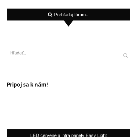
Prehľadaj fórum...
Pripoj sa k nám!
LED červené a infra panely Easy Light