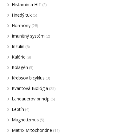
Histamín a HIT
(3)
Hnedý tuk
(5)
Hormóny
(28)
Imunitný systém
(2)
Inzulín
(6)
Kalórie
(8)
Kolagén
(5)
Krebsov bicyklus
(3)
Kvantová Biológia
(25)
Landauerov princíp
(5)
Leptín
(4)
Magnetizmus
(5)
Matrix Mitochondrie
(11)