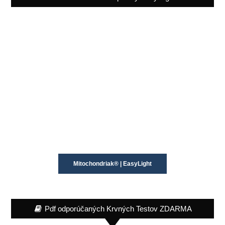
Mitochondriak® | EasyLight
Pdf odporúčaných Krvných Testov ZDARMA