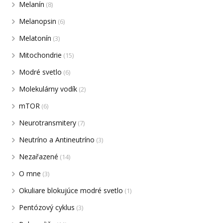
Melanín
(8)
Melanopsin
(6)
Melatonín
(3)
Mitochondrie
(15)
Modré svetlo
(6)
Molekulárny vodík
(2)
mTOR
(6)
Neurotransmitery
(7)
Neutríno a Antineutríno
(3)
Nezařazené
(14)
O mne
(3)
Okuliare blokujúce modré svetlo
(1)
Pentózový cyklus
(3)