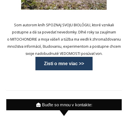
Som autorom kníh SPOZNAJ SVOJU BIOLÓGIU, ktoré vznikali
postupne a dá sa povedať nevedomky. Dlhé roky sa zaujímam
o MITOCHONDRIE a moja vášeň a túžba ma viedli k zhromažďovaniu
množstva informácií, študovaniu, experimentom a postupne chcem
svoje nadobudnuté VEDOMOSTI posúvať von.
Zisti o mne viac >>
Buďte so mnou v kontakte: