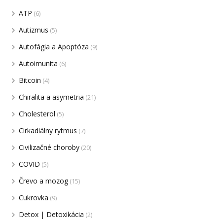
ATP
(6)
Autizmus
(5)
Autofágia a Apoptóza
(9)
Autoimunita
(6)
Bitcoin
(4)
Chiralita a asymetria
(21)
Cholesterol
(5)
Cirkadiálny rytmus
(7)
Civilizačné choroby
(20)
COVID
(5)
Črevo a mozog
(15)
Cukrovka
(9)
Detox | Detoxikácia
(2)