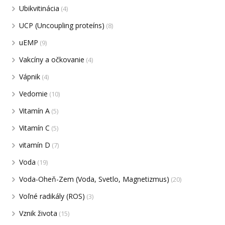
Ubikvitinácia
(4)
UCP (Uncoupling proteíns)
(8)
uEMP
(9)
Vakcíny a očkovanie
(4)
Vápnik
(4)
Vedomie
(10)
Vitamín A
(5)
Vitamín C
(5)
vitamín D
(7)
Voda
(19)
Voda-Oheň-Zem (Voda, Svetlo, Magnetizmus)
(20)
Voľné radikály (ROS)
(3)
Vznik života
(15)