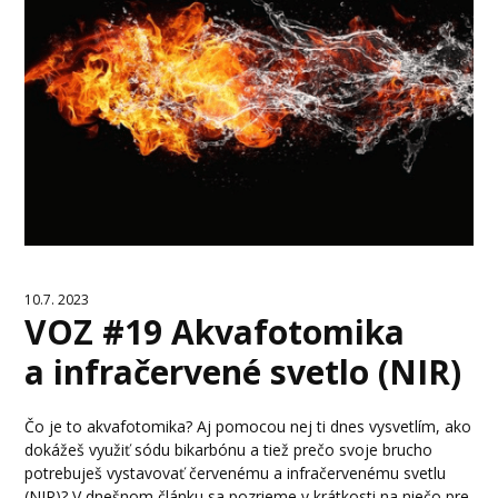
10.7. 2023
VOZ #19 Akvafotomika
a infračervené svetlo (NIR)
Čo je to akvafotomika? Aj pomocou nej ti dnes vysvetlím, ako
dokážeš využiť sódu bikarbónu a tiež prečo svoje brucho
potrebuješ vystavovať červenému a infračervenému svetlu
(NIR)? V dnešnom článku sa pozrieme v krátkosti na niečo pre