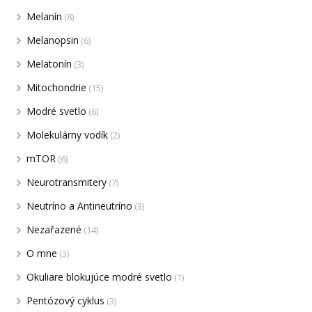
Melanín
(8)
Melanopsin
(6)
Melatonín
(3)
Mitochondrie
(15)
Modré svetlo
(6)
Molekulárny vodík
(2)
mTOR
(6)
Neurotransmitery
(7)
Neutríno a Antineutríno
(3)
Nezařazené
(14)
O mne
(3)
Okuliare blokujúce modré svetlo
(1)
Pentózový cyklus
(3)