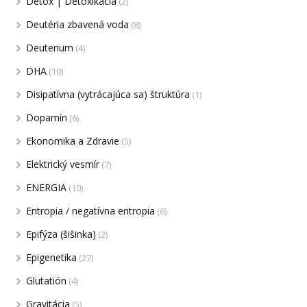
Detox | Detoxikácia
(2)
Deutéria zbavená voda
(8)
Deuterium
(4)
DHA
(10)
Disipatívna (vytrácajúca sa) štruktúra
(1)
Dopamín
(6)
Ekonomika a Zdravie
(5)
Elektrický vesmír
(7)
ENERGIA
(10)
Entropia / negatívna entropia
(6)
Epifýza (šišinka)
(2)
Epigenetika
(27)
Glutatión
(4)
Gravitácia
(5)