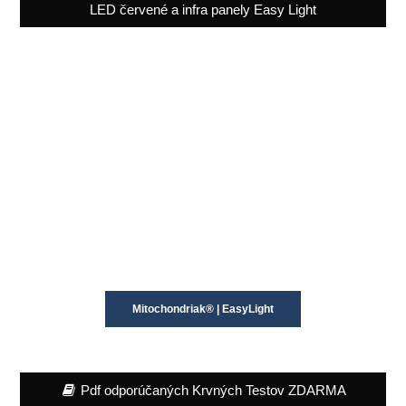
LED červené a infra panely Easy Light
Mitochondriak® | EasyLight
Pdf odporúčaných Krvných Testov ZDARMA