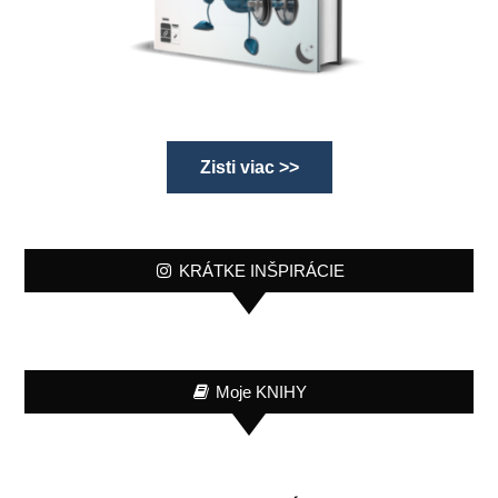
Zisti viac >>
KRÁTKE INŠPIRÁCIE
Moje KNIHY