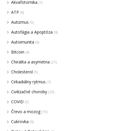
Akvafotomika
(1)
ATP
(6)
Autizmus
(5)
Autofágia a Apoptóza
(9)
Autoimunita
(6)
Bitcoin
(4)
Chiralita a asymetria
(21)
Cholesterol
(5)
Cirkadiálny rytmus
(7)
Civilizačné choroby
(20)
COVID
(5)
Črevo a mozog
(15)
Cukrovka
(9)