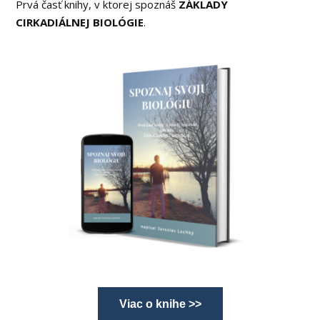
Prvá časť knihy, v ktorej spoznáš
ZÁKLADY
CIRKADIÁLNEJ BIOLÓGIE
.
Viac o knihe >>