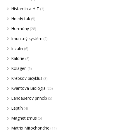
Histamín a HIT
(3)
Hnedý tuk
(5)
Hormóny
(28)
Imunitný systém
(2)
Inzulín
(6)
Kalórie
(8)
Kolagén
(5)
Krebsov bicyklus
(3)
Kvantová Biológia
(25)
Landauerov princíp
(5)
Leptín
(4)
Magnetizmus
(5)
Matrix Mitochondrie
(11)