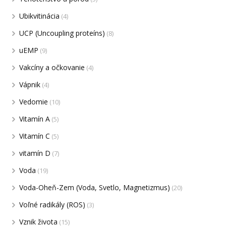
Ubikvitinácia
(4)
UCP (Uncoupling proteíns)
(8)
uEMP
(9)
Vakcíny a očkovanie
(4)
Vápnik
(4)
Vedomie
(10)
Vitamín A
(5)
Vitamín C
(5)
vitamín D
(7)
Voda
(19)
Voda-Oheň-Zem (Voda, Svetlo, Magnetizmus)
(20)
Voľné radikály (ROS)
(3)
Vznik života
(15)