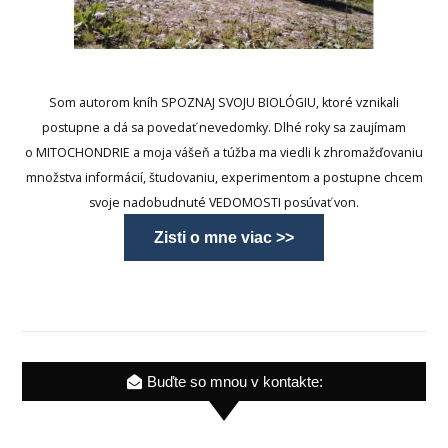
Som autorom kníh SPOZNAJ SVOJU BIOLÓGIU, ktoré vznikali
postupne a dá sa povedať nevedomky. Dlhé roky sa zaujímam
o MITOCHONDRIE a moja vášeň a túžba ma viedli k zhromažďovaniu
množstva informácií, študovaniu, experimentom a postupne chcem
svoje nadobudnuté VEDOMOSTI posúvať von.
Zisti o mne viac >>
Buďte so mnou v kontakte: