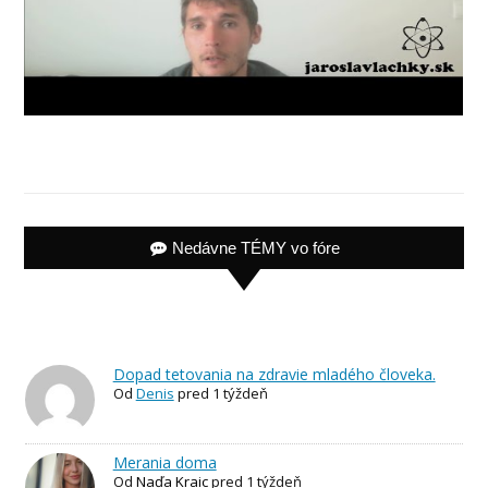
Nedávne TÉMY vo fóre
Dopad tetovania na zdravie mladého človeka.
Od
Denis
pred 1 týždeň
Merania doma
Od
Naďa Kraic
pred 1 týždeň