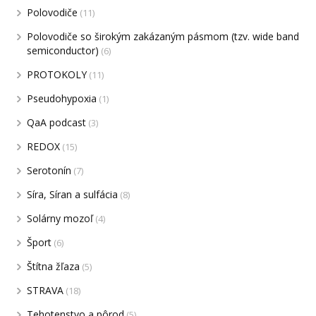
Polovodiče
(11)
Polovodiče so širokým zakázaným pásmom (tzv. wide band
semiconductor)
(6)
PROTOKOLY
(11)
Pseudohypoxia
(1)
QaA podcast
(3)
REDOX
(15)
Serotonín
(7)
Síra, Síran a sulfácia
(8)
Solárny mozoľ
(4)
Šport
(6)
Štítna žľaza
(5)
STRAVA
(18)
Tehotenstvo a pôrod
(5)