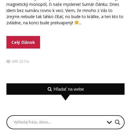
magnetický monopól, či naše myslenie! Sumár článku: Dnes
idem bez sumáru rovno k veci. Viem, že mnoho z Vás to
zrejme nebude tak ľahko čítať, no bude to krátke, a ten kto to
zvládne, na konci bude prekvapený!
...
Celý článok
0
2277x
Hľadať na webe