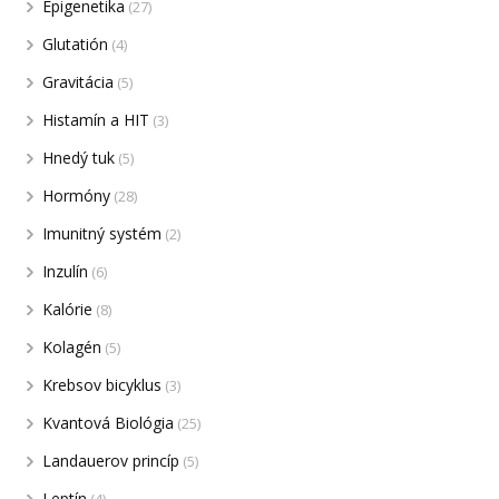
Epigenetika
(27)
Glutatión
(4)
Gravitácia
(5)
Histamín a HIT
(3)
Hnedý tuk
(5)
Hormóny
(28)
Imunitný systém
(2)
Inzulín
(6)
Kalórie
(8)
Kolagén
(5)
Krebsov bicyklus
(3)
Kvantová Biológia
(25)
Landauerov princíp
(5)
Leptín
(4)