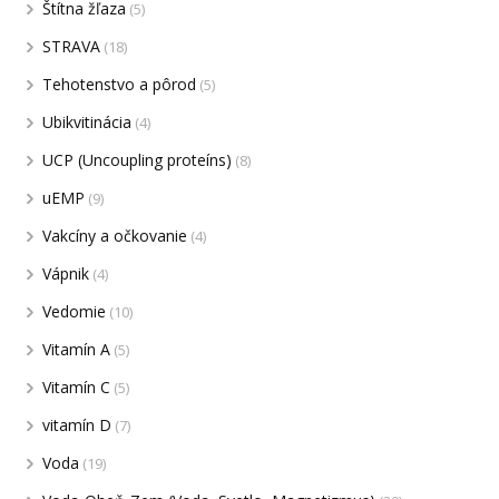
Štítna žľaza
(5)
STRAVA
(18)
Tehotenstvo a pôrod
(5)
Ubikvitinácia
(4)
UCP (Uncoupling proteíns)
(8)
uEMP
(9)
Vakcíny a očkovanie
(4)
Vápnik
(4)
Vedomie
(10)
Vitamín A
(5)
Vitamín C
(5)
vitamín D
(7)
Voda
(19)