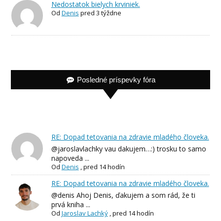
Nedostatok bielych krviniek.
Od
Denis
pred 3 týždne
Posledné príspevky fóra
RE: Dopad tetovania na zdravie mladého človeka.
@jaroslavlachky vau dakujem…:) trosku to samo
napoveda ...
Od
Denis
,
pred 14 hodín
RE: Dopad tetovania na zdravie mladého človeka.
@denis Ahoj Denis, ďakujem a som rád, že ti
prvá kniha ...
Od
Jaroslav Lachký
,
pred 14 hodín