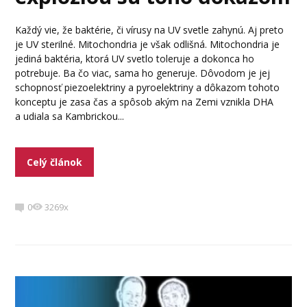
Každý vie, že baktérie, či vírusy na UV svetle zahynú. Aj preto
je UV sterilné. Mitochondria je však odlišná. Mitochondria je
jediná baktéria, ktorá UV svetlo toleruje a dokonca ho
potrebuje. Ba čo viac, sama ho generuje. Dôvodom je jej
schopnosť piezoelektriny a pyroelektriny a dôkazom tohoto
konceptu je zasa čas a spôsob akým na Zemi vznikla DHA
a udiala sa Kambrickou...
Celý článok
0
3269x