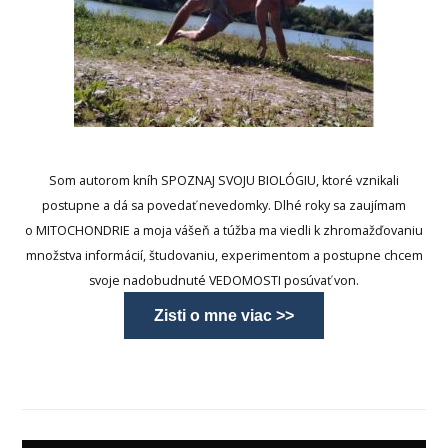
Som autorom kníh SPOZNAJ SVOJU BIOLÓGIU, ktoré vznikali
postupne a dá sa povedať nevedomky. Dlhé roky sa zaujímam
o MITOCHONDRIE a moja vášeň a túžba ma viedli k zhromažďovaniu
množstva informácií, študovaniu, experimentom a postupne chcem
svoje nadobudnuté VEDOMOSTI posúvať von.
Zisti o mne viac >>