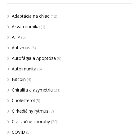
Adaptácia na chlad
(12)
Akvafotomika
(1)
ATP
(6)
Autizmus
(5)
Autofágia a Apoptóza
(9)
Autoimunita
(6)
Bitcoin
(4)
Chiralita a asymetria
(21)
Cholesterol
(5)
Cirkadiálny rytmus
(7)
Civilizačné choroby
(20)
COVID
(5)