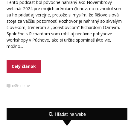
Tento podcast bol pôvodne nahraný ako Novembrový
webinár 2024 pre mojich prémium členov, no rozhodol som
sa ho pridať aj verejne, pretože si myslím, že Rišove slová
stoja za väčšiu pozornosť. Rozhovor je nahraný so skvelým
človekom, trénerom a „pohybovcom“ Richardom Ozimým.
Spoločne s Richardom som robil aj nedávne pohybové
workshopy v Púchove, ako si určite spomínaš (kto vie,
možno...
Celý článok
0
1313x
Hľadať na webe