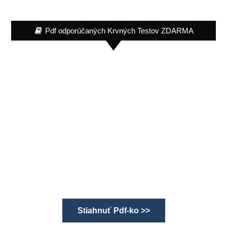
Pdf odporúčaných Krvných Testov ZDARMA
Stiahnuť Pdf-ko >>