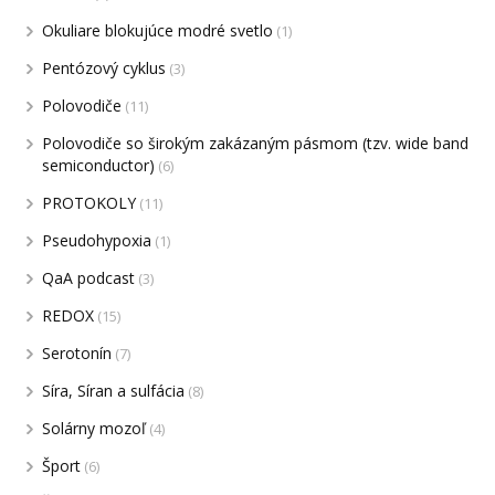
Okuliare blokujúce modré svetlo
(1)
Pentózový cyklus
(3)
Polovodiče
(11)
Polovodiče so širokým zakázaným pásmom (tzv. wide band
semiconductor)
(6)
PROTOKOLY
(11)
Pseudohypoxia
(1)
QaA podcast
(3)
REDOX
(15)
Serotonín
(7)
Síra, Síran a sulfácia
(8)
Solárny mozoľ
(4)
Šport
(6)