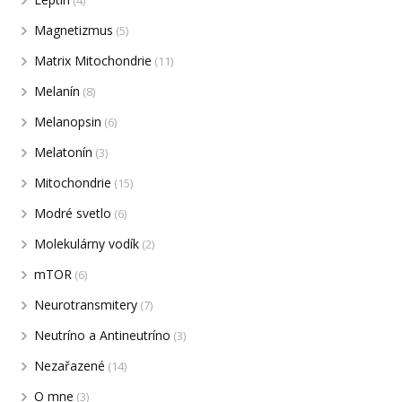
Magnetizmus
(5)
Matrix Mitochondrie
(11)
Melanín
(8)
Melanopsin
(6)
Melatonín
(3)
Mitochondrie
(15)
Modré svetlo
(6)
Molekulárny vodík
(2)
mTOR
(6)
Neurotransmitery
(7)
Neutríno a Antineutríno
(3)
Nezařazené
(14)
O mne
(3)