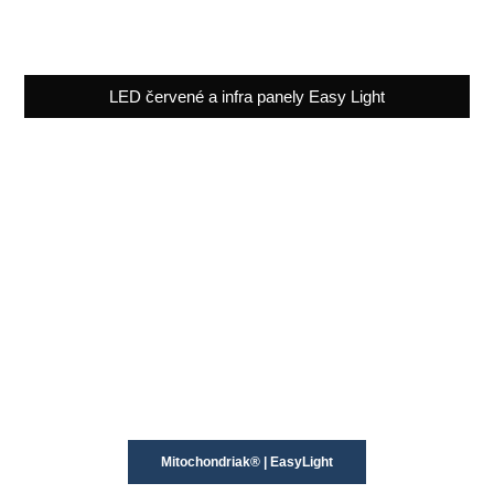
LED červené a infra panely Easy Light
Mitochondriak® | EasyLight