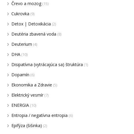
Črevo a mozog
(15)
Cukrovka
(9)
Detox | Detoxikácia
(2)
Deutéria zbavená voda
(8)
Deuterium
(4)
DHA
(10)
Disipatívna (vytrácajúca sa) štruktúra
(1)
Dopamín
(6)
Ekonomika a Zdravie
(5)
Elektrický vesmír
(7)
ENERGIA
(10)
Entropia / negatívna entropia
(6)
Epifýza (šišinka)
(2)