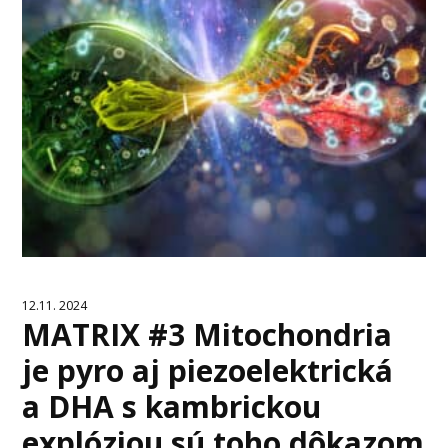
12.11. 2024
MATRIX #3 Mitochondria
je pyro aj piezoelektrická
a DHA s kambrickou
explóziou sú toho dôkazom