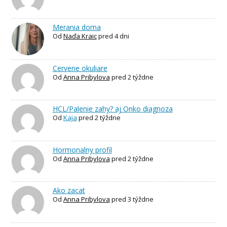
Merania doma
Od
Naďa Kraic
pred 4 dni
Cervene okuliare
Od
Anna Pribylova
pred 2 týždne
HCL/Palenie zahy? aj Onko diagnoza
Od
Kaja
pred 2 týždne
Hormonalny profil
Od
Anna Pribylova
pred 2 týždne
Ako zacat
Od
Anna Pribylova
pred 3 týždne