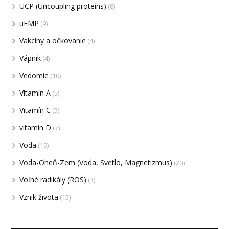
UCP (Uncoupling proteíns)
(8)
uEMP
(9)
Vakcíny a očkovanie
(4)
Vápnik
(4)
Vedomie
(10)
Vitamín A
(5)
Vitamín C
(5)
vitamín D
(7)
Voda
(19)
Voda-Oheň-Zem (Voda, Svetlo, Magnetizmus)
(20)
Voľné radikály (ROS)
(3)
Vznik života
(15)