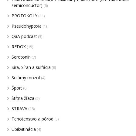
semiconductor)
(6)
PROTOKOLY
(11)
Pseudohypoxia
(1)
QaA podcast
(3)
REDOX
(15)
Serotonín
(7)
Síra, Síran a sulfácia
(8)
Solárny mozoľ
(4)
Šport
(6)
Štítna žľaza
(5)
STRAVA
(18)
Tehotenstvo a pôrod
(5)
Ubikvitinácia
(4)