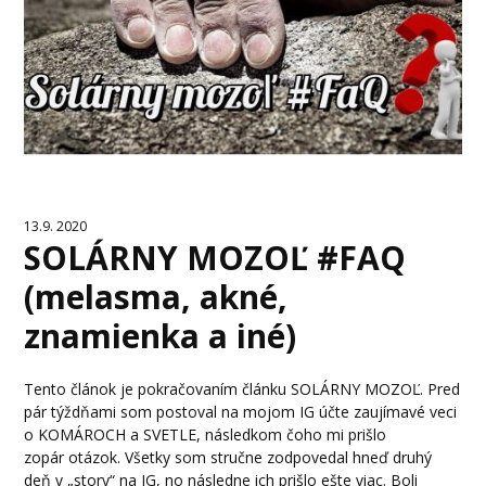
13.9. 2020
SOLÁRNY MOZOĽ #FAQ
(melasma, akné,
znamienka a iné)
Tento článok je pokračovaním článku SOLÁRNY MOZOĽ. Pred
pár týždňami som postoval na mojom IG účte zaujímavé veci
o KOMÁROCH a SVETLE, následkom čoho mi prišlo
zopár otázok. Všetky som stručne zodpovedal hneď druhý
deň v „story“ na IG, no následne ich prišlo ešte viac. Boli