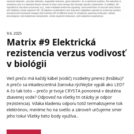
9.6. 2025
Matrix #9 Elektrická
rezistencia verzus vodivosť
v biológii
Vieš prečo má každý kábel (vodič) rozdielny prierez (hrúbku)?
A prečo sa inkadescentná žiarovka rýchlejšie vypáli ako LED?
A čo tak toto – prečo je tvoja CRYSTA ponorená v deutéria
zbavenej vode? Odpoveď na všetky tri otázky je odpor
(rezistencia). Vďaka kladeniu odporu totiž termalizujeme tok
elektrónov, meníme ho na svetlo a zároveň určujeme smer
jeho toku! Všetky tieto body využíva...