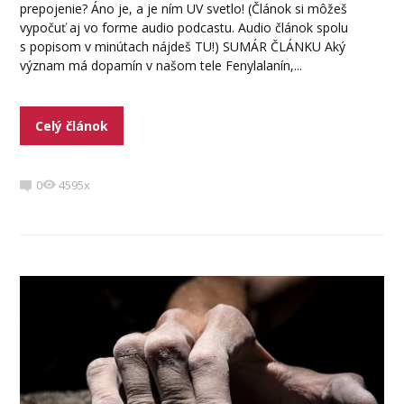
prepojenie? Áno je, a je ním UV svetlo! (Článok si môžeš
vypočuť aj vo forme audio podcastu. Audio článok spolu
s popisom v minútach nájdeš TU!) SUMÁR ČLÁNKU Aký
význam má dopamín v našom tele Fenylalanín,...
Celý článok
0
4595x