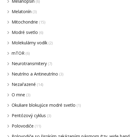
Melanopsin
(6)
Melatonín
(3)
Mitochondrie
(15)
Modré svetlo
(6)
Molekulárny vodík
(2)
mTOR
(6)
Neurotransmitery
(7)
Neutríno a Antineutríno
(3)
Nezařazené
(14)
O mne
(3)
Okuliare blokujúce modré svetlo
(1)
Pentózový cyklus
(3)
Polovodiče
(11)
Polovodiče so širokým zakázaným pásmom (tzv. wide band