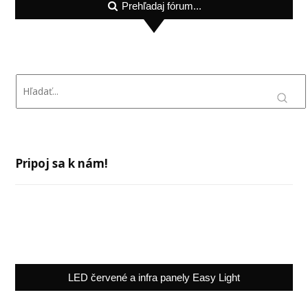
Prehľadaj fórum...
Pripoj sa k nám!
LED červené a infra panely Easy Light