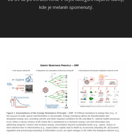
kde je melanín spomenutý.