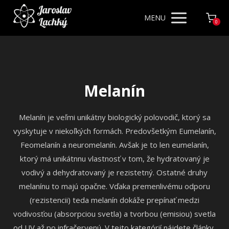
MENU
0
Melanín
Melanín je veľmi unikátny biologický polovodič, ktorý sa
vyskytuje v niekoľkých formách. Predovšetkým Eumelanín,
Feomelanín a neuromelanín. Avšak je to len eumelanín,
ktorý má unikátnnu vlastnosť v tom, že hydratovaný je
vodivý a dehydratovaný je rezistetný. Ostatné druhy
melanínu to majú opačne. Vďaka premenlivému odporu
(rezistencii) teda melanín dokáže prepínať medzi
vodivosťou (absorpciou svetla) a tvorbou (emisiou) svetla
od UV až po infračervenú. V tejto kategórií nájdete články,