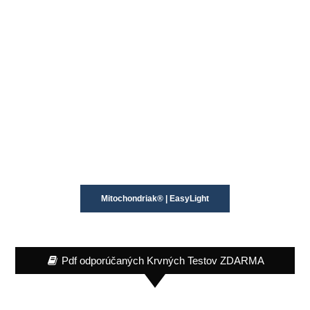
Mitochondriak® | EasyLight
Pdf odporúčaných Krvných Testov ZDARMA