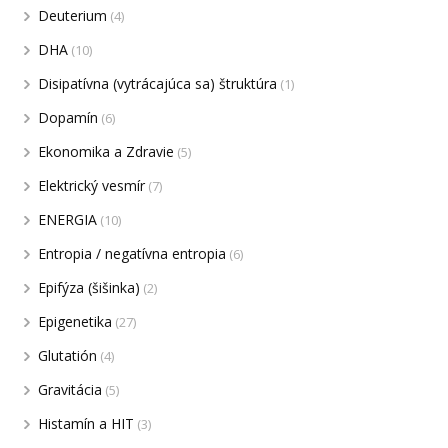
Deuterium
(4)
DHA
(10)
Disipatívna (vytrácajúca sa) štruktúra
(1)
Dopamín
(6)
Ekonomika a Zdravie
(5)
Elektrický vesmír
(7)
ENERGIA
(10)
Entropia / negatívna entropia
(6)
Epifýza (šišinka)
(2)
Epigenetika
(27)
Glutatión
(4)
Gravitácia
(5)
Histamín a HIT
(3)