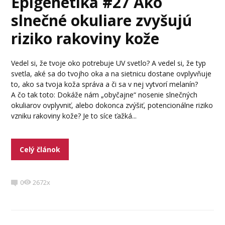
Epigenetika #27 Ako
slnečné okuliare zvyšujú
riziko rakoviny kože
Vedel si, že tvoje oko potrebuje UV svetlo? A vedel si, že typ
svetla, aké sa do tvojho oka a na sietnicu dostane ovplyvňuje
to, ako sa tvoja koža správa a či sa v nej vytvorí melanín?
A čo tak toto: Dokáže nám „obyčajne“ nosenie slnečných
okuliarov ovplyvniť, alebo dokonca zvýšiť, potencionálne riziko
vzniku rakoviny kože? Je to síce ťažká...
Celý článok
0
2672x