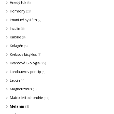
Hnedý tuk
(5)
Hormóny
(28)
Imunitný systém
(2)
Inzulín
(6)
Kalórie
(8)
Kolagén
(5)
Krebsov bicyklus
(3)
Kvantová Biológia
(25)
Landauerov princíp
(5)
Leptín
(4)
Magnetizmus
(5)
Matrix Mitochondrie
(11)
Melanín
(8)