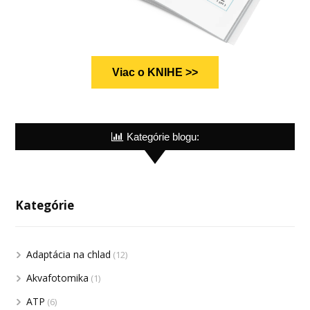
Viac o KNIHE >>
Kategórie blogu:
Kategórie
Adaptácia na chlad
(12)
Akvafotomika
(1)
ATP
(6)