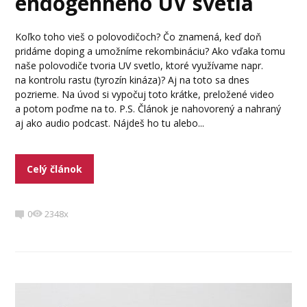
endogénneho UV svetla
Koľko toho vieš o polovodičoch? Čo znamená, keď doň
pridáme doping a umožníme rekombináciu? Ako vďaka tomu
naše polovodiče tvoria UV svetlo, ktoré využívame napr.
na kontrolu rastu (tyrozín kináza)? Aj na toto sa dnes
pozrieme. Na úvod si vypočuj toto krátke, preložené video
a potom poďme na to. P.S. Článok je nahovorený a nahraný
aj ako audio podcast. Nájdeš ho tu alebo...
Celý článok
0
2348x