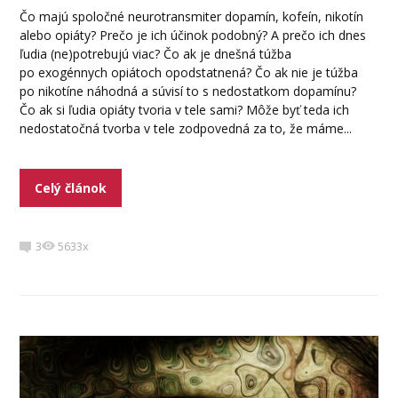
Čo majú spoločné neurotransmiter dopamín, kofeín, nikotín
alebo opiáty? Prečo je ich účinok podobný? A prečo ich dnes
ľudia (ne)potrebujú viac? Čo ak je dnešná túžba
po exogénnych opiátoch opodstatnená? Čo ak nie je túžba
po nikotíne náhodná a súvisí to s nedostatkom dopamínu?
Čo ak si ľudia opiáty tvoria v tele sami? Môže byť teda ich
nedostatočná tvorba v tele zodpovedná za to, že máme...
Celý článok
3
5633x