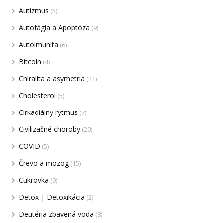
Autizmus
(5)
Autofágia a Apoptóza
(9)
Autoimunita
(6)
Bitcoin
(4)
Chiralita a asymetria
(21)
Cholesterol
(5)
Cirkadiálny rytmus
(7)
Civilizačné choroby
(20)
COVID
(5)
Črevo a mozog
(15)
Cukrovka
(9)
Detox | Detoxikácia
(2)
Deutéria zbavená voda
(8)