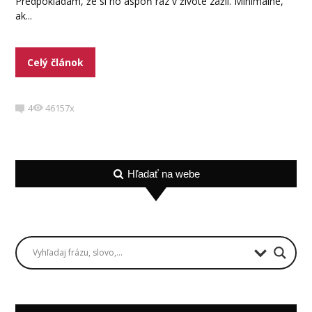
Predpokladám, že si ho aspoň raz v živote zažil. Minimálne,
ak...
Celý článok
4
46157x
Hľadať na webe