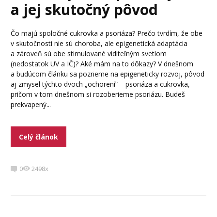
a jej skutočný pôvod
Čo majú spoločné cukrovka a psoriáza? Prečo tvrdím, že obe
v skutočnosti nie sú choroba, ale epigenetická adaptácia
a zároveň sú obe stimulované viditeľným svetlom
(nedostatok UV a IČ)? Aké mám na to dôkazy? V dnešnom
a budúcom článku sa pozrieme na epigeneticky rozvoj, pôvod
aj zmysel týchto dvoch „ochorení“ – psoriáza a cukrovka,
pričom v tom dnešnom si rozoberieme psoriázu. Budeš
prekvapený...
Celý článok
0
2498x