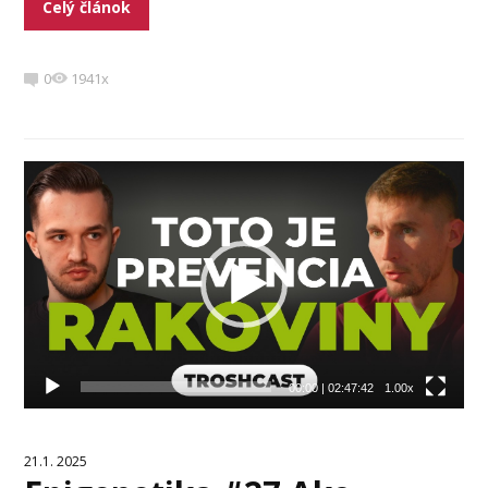
Celý článok
0
1941x
Video
prehrávač
00:00
|
02:47:42
1.00x
21.1. 2025