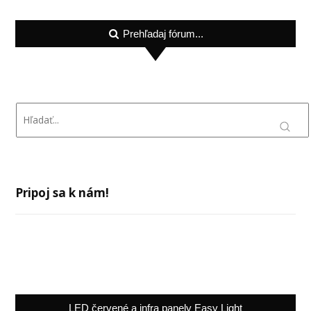
Prehľadaj fórum...
Pripoj sa k nám!
LED červené a infra panely Easy Light