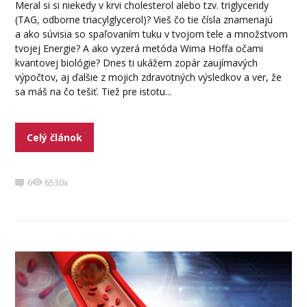
Meral si si niekedy v krvi cholesterol alebo tzv. triglyceridy
(TAG, odborne triacylglycerol)? Vieš čo tie čísla znamenajú
a ako súvisia so spaľovaním tuku v tvojom tele a množstvom
tvojej Energie? A ako vyzerá metóda Wima Hoffa očami
kvantovej biológie? Dnes ti ukážem zopár zaujímavých
výpočtov, aj ďalšie z mojich zdravotných výsledkov a ver, že
sa máš na čo tešiť. Tiež pre istotu...
Celý článok
6
6530x