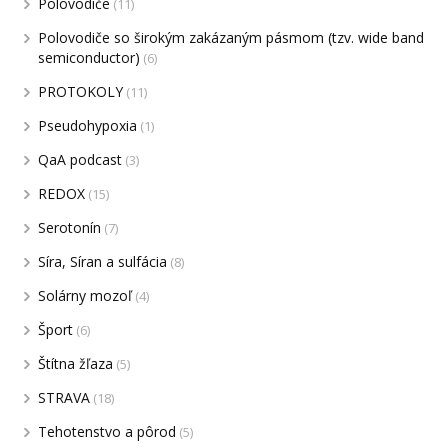
Polovodiče
(11)
Polovodiče so širokým zakázaným pásmom (tzv. wide band
semiconductor)
(6)
PROTOKOLY
(11)
Pseudohypoxia
(1)
QaA podcast
(3)
REDOX
(15)
Serotonín
(7)
Síra, Síran a sulfácia
(8)
Solárny mozoľ
(4)
Šport
(6)
Štítna žľaza
(5)
STRAVA
(18)
Tehotenstvo a pôrod
(5)