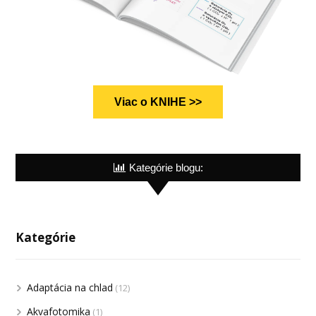
Viac o KNIHE >>
Kategórie blogu:
Kategórie
Adaptácia na chlad
(12)
Akvafotomika
(1)