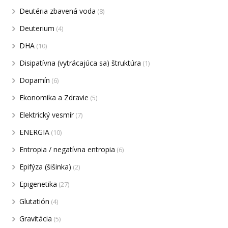
Deutéria zbavená voda
(8)
Deuterium
(4)
DHA
(10)
Disipatívna (vytrácajúca sa) štruktúra
(1)
Dopamín
(6)
Ekonomika a Zdravie
(5)
Elektrický vesmír
(7)
ENERGIA
(10)
Entropia / negatívna entropia
(6)
Epifýza (šišinka)
(2)
Epigenetika
(27)
Glutatión
(4)
Gravitácia
(5)