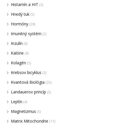
Histamín a HIT
(3)
Hnedý tuk
(5)
Hormóny
(28)
Imunitný systém
(2)
Inzulín
(6)
Kalórie
(8)
Kolagén
(5)
Krebsov bicyklus
(3)
Kvantová Biológia
(25)
Landauerov princíp
(5)
Leptín
(4)
Magnetizmus
(5)
Matrix Mitochondrie
(11)