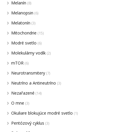
Melanín
(8)
Melanopsin
(6)
Melatonín
(3)
Mitochondrie
(15)
Modré svetlo
(6)
Molekulárny vodík
(2)
mTOR
(6)
Neurotransmitery
(7)
Neutríno a Antineutríno
(3)
Nezařazené
(14)
O mne
(3)
Okuliare blokujúce modré svetlo
(1)
Pentózový cyklus
(3)