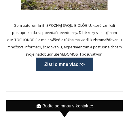
Som autorom kníh SPOZNAJ SVOJU BIOLÓGIU, ktoré vznikali
postupne a dá sa povedať nevedomky. Dlhé roky sa zaujímam
o MITOCHONDRIE a moja vášeň a túžba ma viedli k zhromažďovaniu
množstva informácií, študovaniu, experimentom a postupne chcem
svoje nadobudnuté VEDOMOSTI posúvať von.
Zisti o mne viac >>
Buďte so mnou v kontakte: