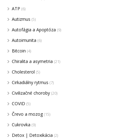
ATP
(6)
Autizmus
(5)
Autofágia a Apoptóza
(9)
Autoimunita
(6)
Bitcoin
(4)
Chiralita a asymetria
(21)
Cholesterol
(5)
Cirkadiálny rytmus
(7)
Civilizačné choroby
(20)
COVID
(5)
Črevo a mozog
(15)
Cukrovka
(9)
Detox | Detoxikácia
(2)