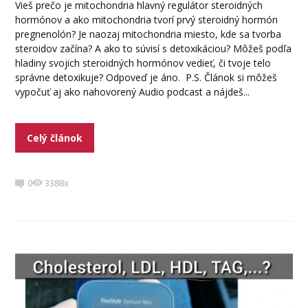
Vieš prečo je mitochondria hlavný regulátor steroidných
hormónov a ako mitochondria tvorí prvý steroidný hormón
pregnenolón? Je naozaj mitochondria miesto, kde sa tvorba
steroidov začína? A ako to súvisí s detoxikáciou? Môžeš podľa
hladiny svojich steroidných hormónov vedieť, či tvoje telo
správne detoxikuje? Odpoveď je áno. P.S. Článok si môžeš
vypočuť aj ako nahovorený Audio podcast a nájdeš...
Celý článok
0
3388x