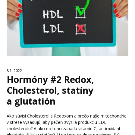
8.1. 2022
Hormóny #2 Redox,
Cholesterol, statíny
a glutatión
Ako súvisí Cholesterol s Redoxom a prečo naše mitochondrie
v strese vyžadujú, aby pečeň zvýšila produkciu LDL
cholesterolu? A ako do toho zapadá vitamín C, antioxidant
glutatión, či lieky statíny? Aj na toto sa dnes pozrieme. P.S.