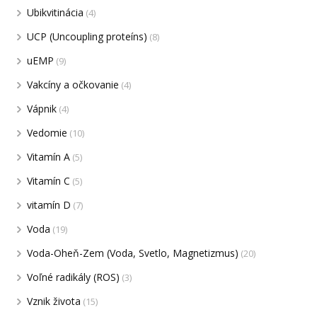
Ubikvitinácia
(4)
UCP (Uncoupling proteíns)
(8)
uEMP
(9)
Vakcíny a očkovanie
(4)
Vápnik
(4)
Vedomie
(10)
Vitamín A
(5)
Vitamín C
(5)
vitamín D
(7)
Voda
(19)
Voda-Oheň-Zem (Voda, Svetlo, Magnetizmus)
(20)
Voľné radikály (ROS)
(3)
Vznik života
(15)