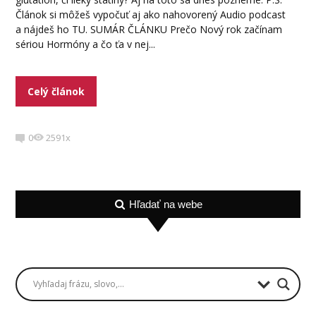
Článok si môžeš vypočuť aj ako nahovorený Audio podcast
a nájdeš ho TU. SUMÁR ČLÁNKU Prečo Nový rok začínam
sériou Hormóny a čo ťa v nej...
Celý článok
0
2591x
Hľadať na webe