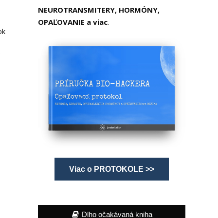
NEUROTRANSMITERY, HORMÓNY,
OPAĽOVANIE a viac
.
ok
š
Viac o PROTOKOLE >>
Dlho očakávaná kniha