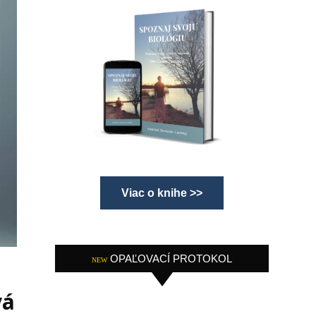
Viac o knihe >>
OPAĽOVACÍ PROTOKOL
NEW
vá