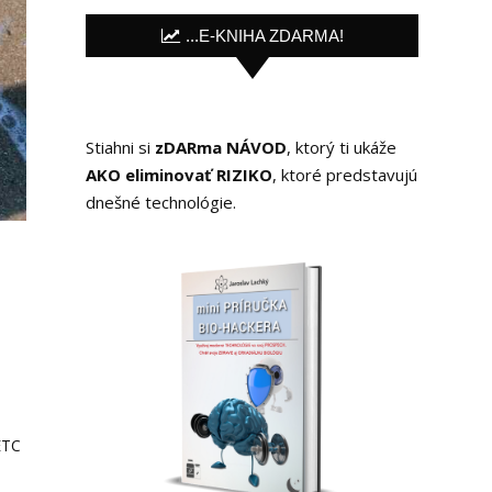
...E-KNIHA ZDARMA!
Stiahni si
zDARma NÁVOD
, ktorý ti ukáže
AKO eliminovať RIZIKO
, ktoré predstavujú
dnešné technológie.
ETC