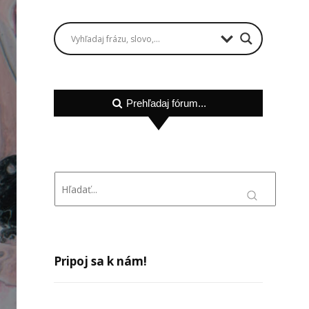
Prehľadaj fórum...
Pripoj sa k nám!