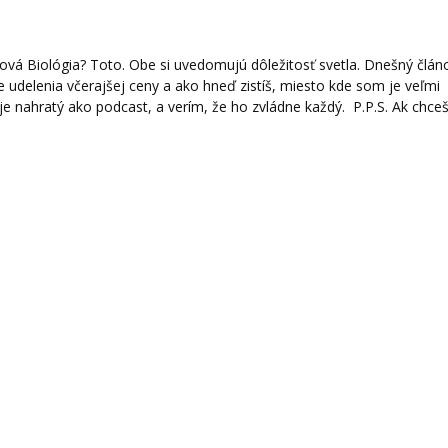
ová Biológia? Toto. Obe si uvedomujú dôležitosť svetla. Dnešný člán
de udelenia včerajšej ceny a ako hneď zistíš, miesto kde som je veľmi
je nahratý ako podcast, a verím, že ho zvládne každý. P.P.S. Ak chce