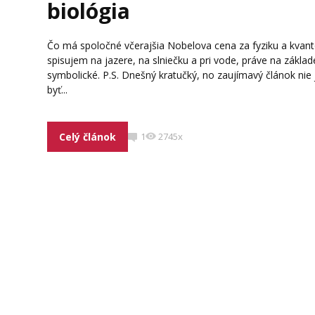
biológia
Čo má spoločné včerajšia Nobelova cena za fyziku a kvant
spisujem na jazere, na slniečku a pri vode, práve na zákla
symbolické. P.S. Dnešný kratučký, no zaujímavý článok nie 
byť...
Celý článok
1
2745x