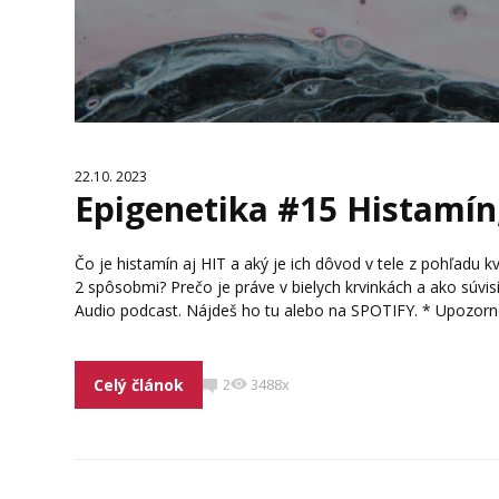
22.10. 2023
Epigenetika #15 Histamín
Čo je histamín aj HIT a aký je ich dôvod v tele z pohľadu 
2 spôsobmi? Prečo je práve v bielych krvinkách a ako súvi
Audio podcast. Nájdeš ho tu alebo na SPOTIFY. * Upozorneni
Celý článok
2
3488x