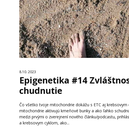
8.10. 2023
Epigenetika #14 Zvláštnost
chudnutie
Čo všetko tvoje mitochondrie dokážu s ETC aj krebsovym c
mitochondrie aktivujú kmeňové bunky a ako ľahko schudnúť
medzi prvými o zverejnení nového článku/podcastu, prihlá
a krebsovym cyklom, ako...