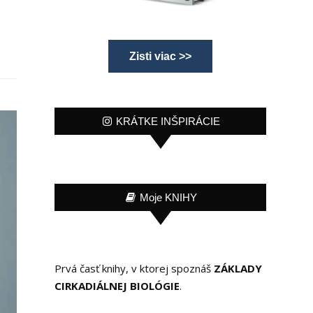
Zisti viac >>
KRÁTKE INŠPIRÁCIE
Moje KNIHY
Prvá časť knihy, v ktorej spoznáš
ZÁKLADY
CIRKADIÁLNEJ BIOLÓGIE
.