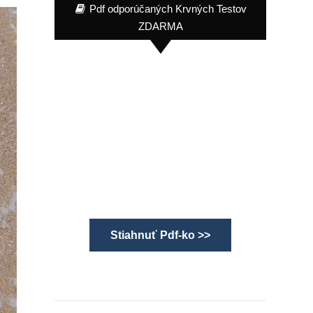
Pdf odporúčaných Krvných Testov
ZDARMA
Stiahnuť Pdf-ko >>