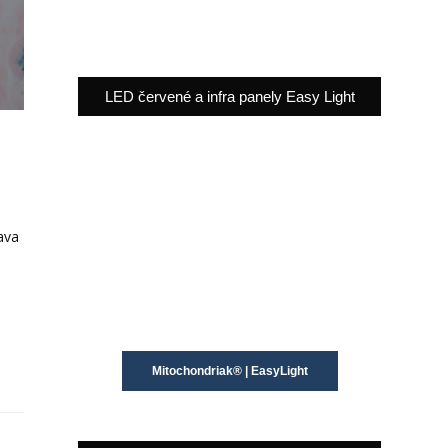
LED červené a infra panely Easy Light
ava
Mitochondriak® | EasyLight