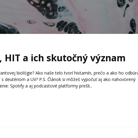
, HIT a ich skutočný význam
kvantovej biológie? Ako naše telo tvorí histamín, prečo a ako ho odbúr
sí s deutériom a UV? P.S. Článok si môžeš vypočuť aj ako nahovorený
e: Spotify a aj podcastové platformy prešli...