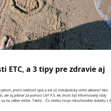
i ETC, a 3 tipy pre zdravie aj
yklom, prečo niektoré spia a iné sú metabolicky veľmi aktívne? Ako
, ale aj pribrať za pomoci UV? P.S. Ak chceš byť informovaný vždy
s sa na odber nižšie. Takže… Čo všetko tvoje mitochondrie dokážu s 