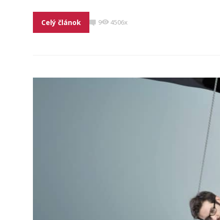
Celý článok
9
4506x