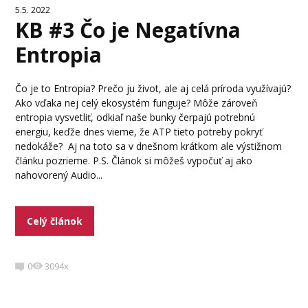
5.5. 2022
KB #3 Čo je Negatívna
Entropia
Čo je to Entropia? Prečo ju život, ale aj celá príroda využívajú?
Ako vďaka nej celý ekosystém funguje? Môže zároveň
entropia vysvetliť, odkiaľ naše bunky čerpajú potrebnú
energiu, keďže dnes vieme, že ATP tieto potreby pokryť
nedokáže? Aj na toto sa v dnešnom krátkom ale výstižnom
článku pozrieme. P.S. Článok si môžeš vypočuť aj ako
nahovorený Audio...
Celý článok
0
3094x