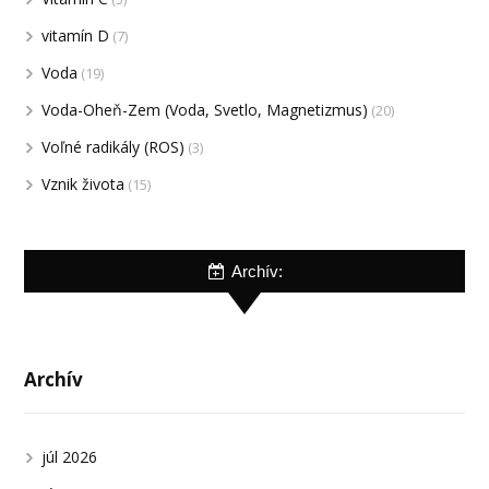
vitamín D
(7)
Voda
(19)
Voda-Oheň-Zem (Voda, Svetlo, Magnetizmus)
(20)
Voľné radikály (ROS)
(3)
Vznik života
(15)
Archív:
Archív
júl 2026