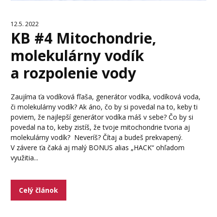
12.5. 2022
KB #4 Mitochondrie,
molekulárny vodík
a rozpolenie vody
Zaujíma ťa vodíková fľaša, generátor vodíka, vodíková voda,
či molekulárny vodík? Ak áno, čo by si povedal na to, keby ti
poviem, že najlepší generátor vodíka máš v sebe? Čo by si
povedal na to, keby zistíš, že tvoje mitochondrie tvoria aj
molekulárny vodík? Neveríš? Čítaj a budeš prekvapený.
V závere ťa čaká aj malý BONUS alias „HACK“ ohľadom
využitia...
Celý článok