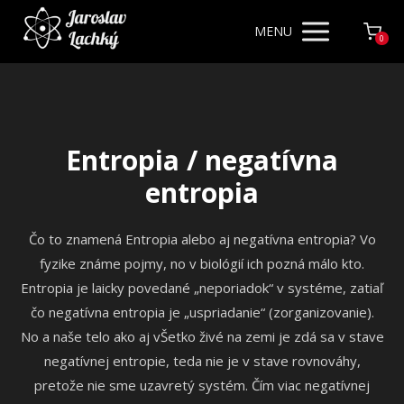
MENU
0
Entropia / negatívna
entropia
Čo to znamená Entropia alebo aj negatívna entropia? Vo
fyzike známe pojmy, no v biológií ich pozná málo kto.
Entropia je laicky povedané „neporiadok“ v systéme, zatiaľ
čo negatívna entropia je „uspriadanie“ (zorganizovanie).
No a naše telo ako aj vŠetko živé na zemi je zdá sa v stave
negatívnej entropie, teda nie je v stave rovnováhy,
pretože nie sme uzavretý systém. Čím viac negatívnej