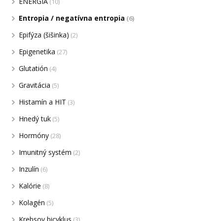
ENERGIA
(10)
Entropia / negatívna entropia
(6)
Epifýza (šišinka)
(2)
Epigenetika
(27)
Glutatión
(4)
Gravitácia
(5)
Histamín a HIT
(3)
Hnedý tuk
(5)
Hormóny
(28)
Imunitný systém
(2)
Inzulín
(6)
Kalórie
(8)
Kolagén
(5)
Krebsov bicyklus
(3)