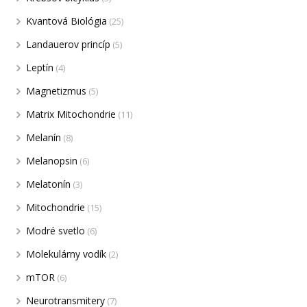
Kvantová Biológia
(25)
Landauerov princíp
(5)
Leptín
(4)
Magnetizmus
(5)
Matrix Mitochondrie
(11)
Melanín
(8)
Melanopsin
(6)
Melatonín
(3)
Mitochondrie
(15)
Modré svetlo
(6)
Molekulárny vodík
(2)
mTOR
(6)
Neurotransmitery
(7)