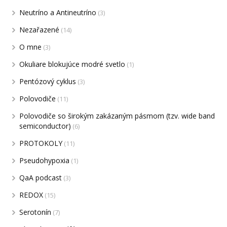
Neutríno a Antineutríno
(3)
Nezařazené
(14)
O mne
(3)
Okuliare blokujúce modré svetlo
(1)
Pentózový cyklus
(3)
Polovodiče
(11)
Polovodiče so širokým zakázaným pásmom (tzv. wide band
semiconductor)
(6)
PROTOKOLY
(11)
Pseudohypoxia
(1)
QaA podcast
(3)
REDOX
(15)
Serotonín
(7)