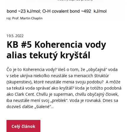
19.5. 2022
KB #5 Koherencia vody
alias tekutý kryštál
Čo je to Koherencia vody? Vieš o tom, že „obyčajná“ voda
v sebe ukrýva niekoľko neustále sa meniacich štruktúr
(skupenstiev), ktoré neustále menia svoju podobu? A môže
sa tekutá voda správať ako kryštál? Voda je totižto podobná
ako Clark Cent. Chvíľu je superman, chvíľu obyčajný človek,
iba neustále mení svoj „preblek“. Voda je rovnaká. Dnes sa
dozvieš ďalšie „šialené“...
Celý článok