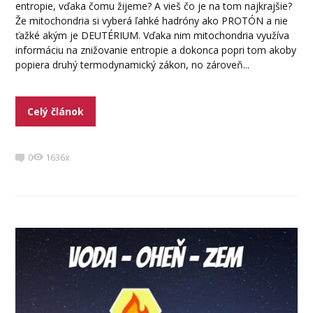
entropie, vďaka čomu žijeme? A vieš čo je na tom najkrajšie?
Že mitochondria si vyberá ľahké hadróny ako PROTÓN a nie
ťažké akým je DEUTÉRIUM. Vďaka nim mitochondria využíva
informáciu na znižovanie entropie a dokonca popri tom akoby
popiera druhý termodynamický zákon, no zároveň...
Celý článok
0
1636x