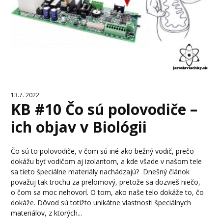
13.7. 2022
KB #10 Čo sú polovodiče –
ich objav v Biológii
Čo sú to polovodiče, v čom sú iné ako bežný vodič, prečo
dokážu byť vodičom aj izolantom, a kde všade v našom tele
sa tieto špeciálne materiály nachádzajú? Dnešný článok
považuj tak trochu za prelomový, pretože sa dozvieš niečo,
o čom sa moc nehovorí. O tom, ako naše telo dokáže to, čo
dokáže. Dôvod sú totižto unikátne vlastnosti špeciálnych
materiálov, z ktorých...