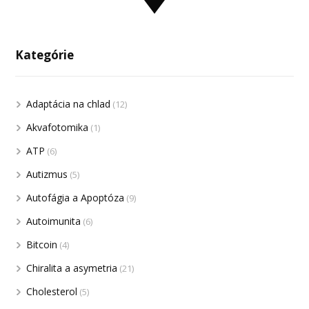
Kategórie
Adaptácia na chlad
(12)
Akvafotomika
(1)
ATP
(6)
Autizmus
(5)
Autofágia a Apoptóza
(9)
Autoimunita
(6)
Bitcoin
(4)
Chiralita a asymetria
(21)
Cholesterol
(5)