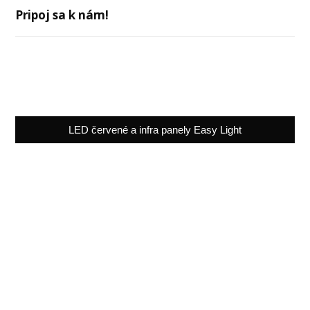
Pripoj sa k nám!
LED červené a infra panely Easy Light