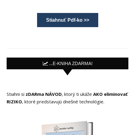
Stiahnuť Pdf-ko >>
...E-KNIHA ZDARMA!
Stiahni si
zDARma NÁVOD
, ktorý ti ukáže
AKO eliminovať
RIZIKO
, ktoré predstavujú dnešné technológie.