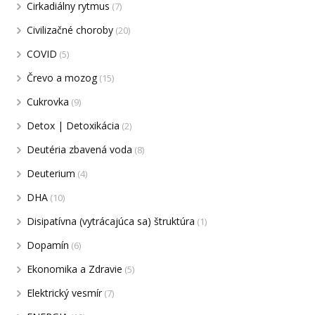
Cirkadiálny rytmus
(7)
Civilizačné choroby
(20)
COVID
(5)
Črevo a mozog
(15)
Cukrovka
(9)
Detox | Detoxikácia
(2)
Deutéria zbavená voda
(8)
Deuterium
(4)
DHA
(10)
Disipatívna (vytrácajúca sa) štruktúra
(1)
Dopamín
(6)
Ekonomika a Zdravie
(5)
Elektrický vesmír
(7)