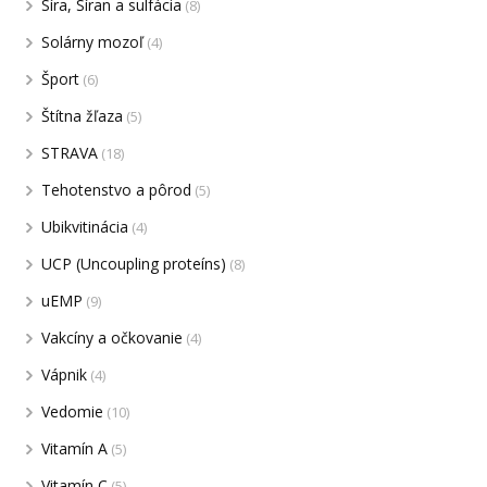
Síra, Síran a sulfácia
(8)
Solárny mozoľ
(4)
Šport
(6)
Štítna žľaza
(5)
STRAVA
(18)
Tehotenstvo a pôrod
(5)
Ubikvitinácia
(4)
UCP (Uncoupling proteíns)
(8)
uEMP
(9)
Vakcíny a očkovanie
(4)
Vápnik
(4)
Vedomie
(10)
Vitamín A
(5)
Vitamín C
(5)