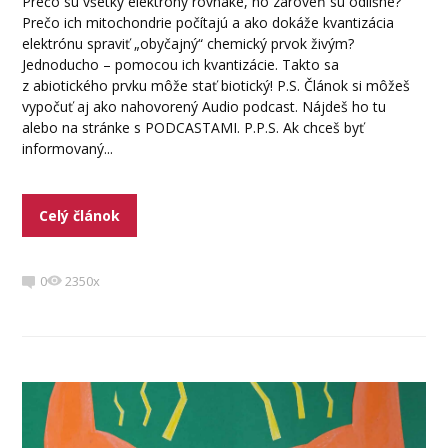
Prečo sú všetky elektróny rovnaké, no zároveň sú odlišné?
Prečo ich mitochondrie počítajú a ako dokáže kvantizácia
elektrónu spraviť „obyčajný“ chemický prvok živým?
Jednoducho – pomocou ich kvantizácie. Takto sa
z abiotického prvku môže stať biotický! P.S. Článok si môžeš
vypočuť aj ako nahovorený Audio podcast. Nájdeš ho tu
alebo na stránke s PODCASTAMI. P.P.S. Ak chceš byť
informovaný...
Celý článok
0
2350x