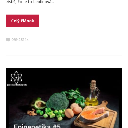
zistíš, čo je to Leptínová...
Celý článok
0
2851x