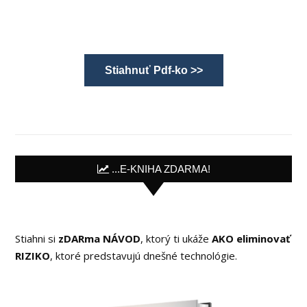
Stiahnuť Pdf-ko >>
...E-KNIHA ZDARMA!
Stiahni si
zDARma NÁVOD
, ktorý ti ukáže
AKO eliminovať
RIZIKO
, ktoré predstavujú dnešné technológie.