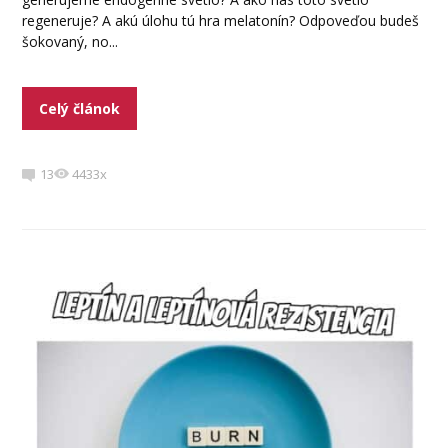
regeneruje? A akú úlohu tú hra melatonín? Odpoveďou budeš
šokovaný, no...
Celý článok
13
4433x