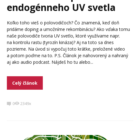
endogénneho UV svetla
Koľko toho vieš o polovodičoch? Čo znamená, keď doň
pridáme doping a umožníme rekombináciu? Ako vďaka tomu
naše polovodiče tvoria UV svetlo, ktoré využívame napr.
na kontrolu rastu (tyrozín kináza)? Aj na toto sa dnes
pozrieme. Na úvod si vypočuj toto krátke, preložené video
a potom poďme na to. P.S. Článok je nahovorený a nahraný
aj ako audio podcast. Nájdeš ho tu alebo...
Celý článok
0
2349x