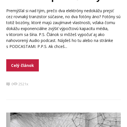
Premýšľal si nad tým, prečo dva elektróny nedokážu prejsť
cez rovnaký tranzistor súčasne, no dva fotóny áno? Fotóny sú
totiž bozóny, ktoré majú zaujímavé vlastnosti, vďaka čomu
dokážu exponenciálne zvýšiť výpočtovú kapacitu média,
v ktorom sa šíria. P.S. Článok si môžeš vypočuť aj ako
nahovorený Audio podcast. Nájdeš ho tu alebo na stránke
s PODCASTAMI. P.P.S. Ak chceš...
Celý článok
0
2521x