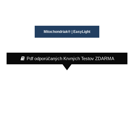
Mitochondriak® | EasyLight
Pdf odporúčaných Krvných Testov ZDARMA