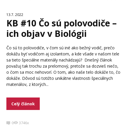
13.7. 2022
KB #10 Čo sú polovodiče –
ich objav v Biológii
Čo sú to polovodiče, v čom sú iné ako bežný vodič, prečo
dokážu byť vodičom aj izolantom, a kde všade v našom tele
sa tieto špeciálne materiály nachádzajú? Dnešný článok
považuj tak trochu za prelomový, pretože sa dozvieš niečo,
o čom sa moc nehovorí. O tom, ako naše telo dokáže to, čo
dokáže. Dôvod sú totižto unikátne vlastnosti špeciálnych
materiálov, z ktorých...
Celý článok
0
3746x