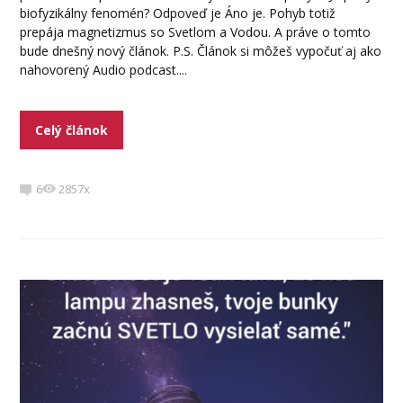
biofyzikálny fenomén? Odpoveď je Áno je. Pohyb totiž
prepája magnetizmus so Svetlom a Vodou. A práve o tomto
bude dnešný nový článok. P.S. Článok si môžeš vypočuť aj ako
nahovorený Audio podcast....
Celý článok
6
2857x