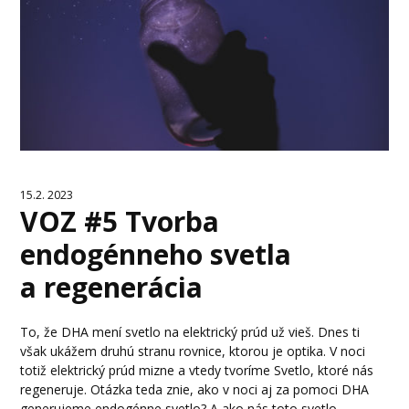
15.2. 2023
VOZ #5 Tvorba
endogénneho svetla
a regenerácia
To, že DHA mení svetlo na elektrický prúd už vieš. Dnes ti
však ukážem druhú stranu rovnice, ktorou je optika. V noci
totiž elektrický prúd mizne a vtedy tvoríme Svetlo, ktoré nás
regeneruje. Otázka teda znie, ako v noci aj za pomoci DHA
generujeme endogénne svetlo? A ako nás toto svetlo