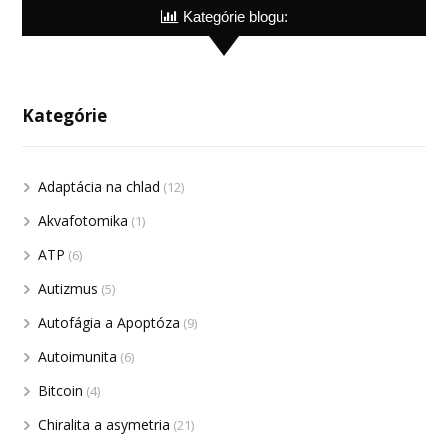
Kategórie blogu:
Kategórie
Adaptácia na chlad
(12)
Akvafotomika
(1)
ATP
(6)
Autizmus
(5)
Autofágia a Apoptóza
(9)
Autoimunita
(6)
Bitcoin
(4)
Chiralita a asymetria
(21)