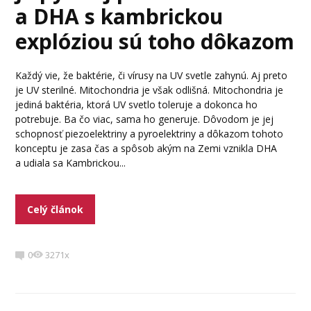
a DHA s kambrickou
explóziou sú toho dôkazom
Každý vie, že baktérie, či vírusy na UV svetle zahynú. Aj preto
je UV sterilné. Mitochondria je však odlišná. Mitochondria je
jediná baktéria, ktorá UV svetlo toleruje a dokonca ho
potrebuje. Ba čo viac, sama ho generuje. Dôvodom je jej
schopnosť piezoelektriny a pyroelektriny a dôkazom tohoto
konceptu je zasa čas a spôsob akým na Zemi vznikla DHA
a udiala sa Kambrickou...
Celý článok
0
3271x