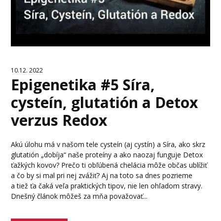
10.12. 2022
Epigenetika #5 Síra,
cysteín, glutatión a Detox
verzus Redox
Akú úlohu má v našom tele cysteín (aj cystín) a Síra, ako skrz
glutatión „dobíja“ naše proteíny a ako naozaj funguje Detox
ťažkých kovov? Prečo ti obľúbená chelácia môže občas ublížiť
a čo by si mal pri nej zvážiť? Aj na toto sa dnes pozrieme
a tiež ťa čaká veľa praktických tipov, nie len ohľadom stravy.
Dnešný článok môžeš za mňa považovať...