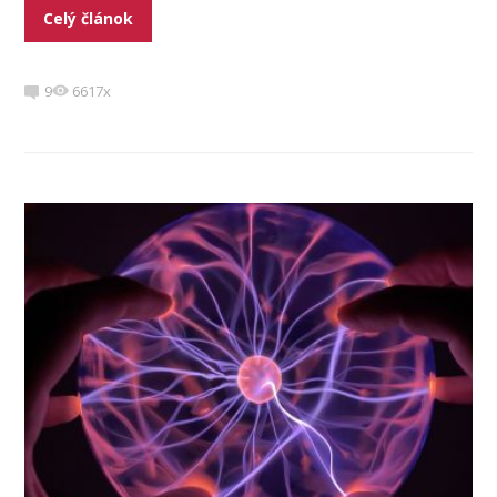
Celý článok
9
6617x