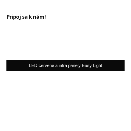
Pripoj sa k nám!
LED červené a infra panely Easy Light