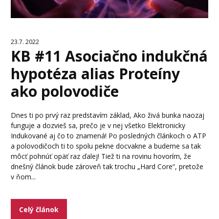
23.7. 2022
KB #11 Asociačno indukčná
hypotéza alias Proteíny
ako polovodiče
Dnes ti po prvý raz predstavím základ, Ako živá bunka naozaj
funguje a dozvieš sa, prečo je v nej všetko Elektronicky
Indukované aj čo to znamená! Po posledných článkoch o ATP
a polovodičoch ti to spolu pekne docvakne a budeme sa tak
môcť pohnúť opäť raz ďalej! Tiež ti na rovinu hovorím, že
dnešný článok bude zároveň tak trochu „Hard Core“, pretože
v ňom...
Celý článok