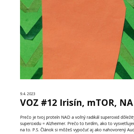
9.4. 2023
VOZ #12 Irisín, mTOR, NA
Prečo je tvoj proteín NAD a voľný radikál superoxid dôleži
superoxidu = Alzheimer. Prečo to tvrdím, ako to vysvetľuj
na to. P.S. Článok si môžeš vypočuť aj ako nahovorený Audi