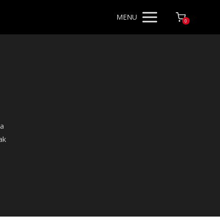
MENU
0
 a
ak