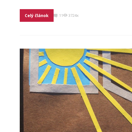
Celý článok
11
3724x