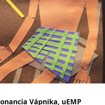
zonancia Vápnika, uEMP