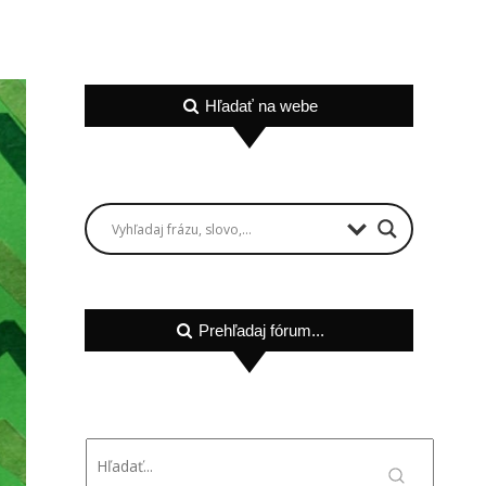
Hľadať na webe
Prehľadaj fórum...