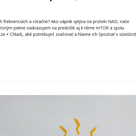
ých frekvenciách a rotačne? Ako vápnik vplýva na proteín NAD, naše
, ktorým pekne nadväzujem na predošlé aj k téme mTOR a spolu
óza + Chlad), aké potrebuješ zvažovať a hlavne ich Spoznať v súvislost