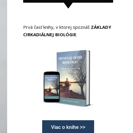
Prvá časť knihy, v ktorej spoznáš
ZÁKLADY
CIRKADIÁLNEJ BIOLÓGIE
.
Viac o knihe >>