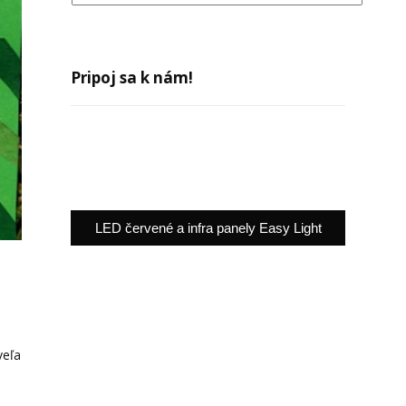
Pripoj sa k nám!
LED červené a infra panely Easy Light
veľa
a