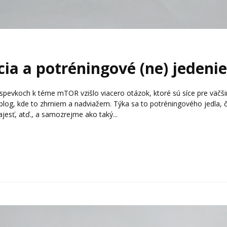
cia a potréningové (ne) jedeni
ríspevkoch k téme mTOR vzišlo viacero otázok, ktoré sú síce pre väčš
blog, kde to zhrniem a nadviažem. Týka sa to potréningového jedla, č
najesť, atď., a samozrejme ako taký...