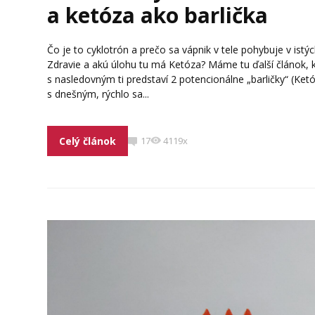
a ketóza ako barlička
Čo je to cyklotrón a prečo sa vápnik v tele pohybuje v ist
Zdravie a akú úlohu tu má Ketóza? Máme tu ďalší článok
s nasledovným ti predstaví 2 potencionálne „barličky“ (Ket
s dnešným, rýchlo sa...
Celý článok
17
4119x