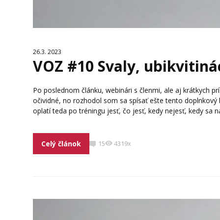
26.3. 2023
VOZ #10 Svaly, ubikvitiná
Po poslednom článku, webinári s členmi, ale aj krátkych p
očividné, no rozhodol som sa spísať ešte tento doplnkový 
oplatí teda po tréningu jesť, čo jesť, kedy nejesť, kedy sa 
Celý článok
15
4319x