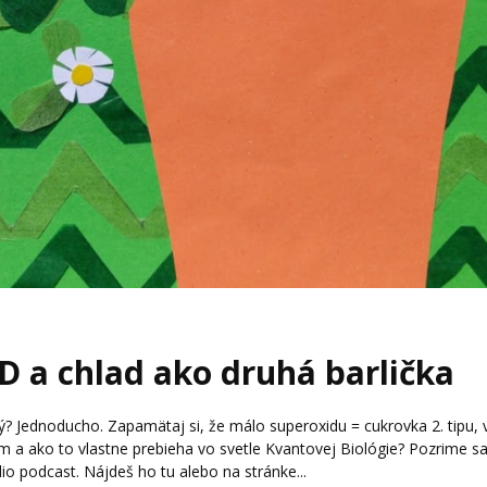
D a chlad ako druhá barlička
tý? Jednoducho. Zapamätaj si, že málo superoxidu = cukrovka 2. tipu, 
em a ako to vlastne prebieha vo svetle Kvantovej Biológie? Pozrime s
o podcast. Nájdeš ho tu alebo na stránke...