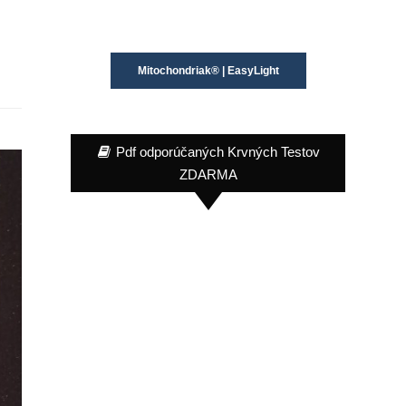
Mitochondriak® | EasyLight
Pdf odporúčaných Krvných Testov
ZDARMA