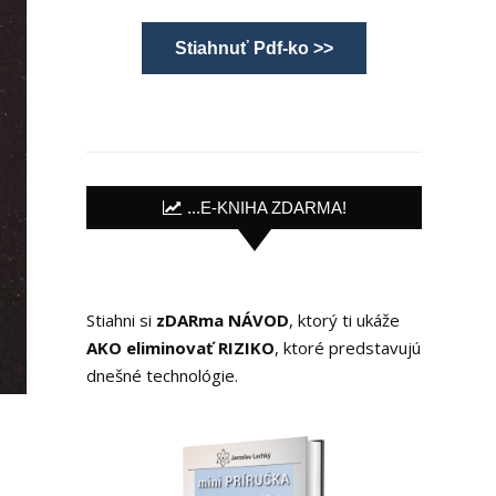
Stiahnuť Pdf-ko >>
...E-KNIHA ZDARMA!
Stiahni si
zDARma NÁVOD
, ktorý ti ukáže
AKO eliminovať RIZIKO
, ktoré predstavujú
dnešné technológie.