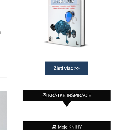
í
Zisti viac >>
KRÁTKE INŠPIRÁCIE
Moje KNIHY