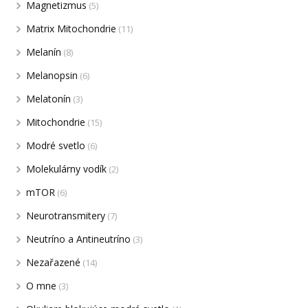
Magnetizmus
(5)
Matrix Mitochondrie
(11)
Melanín
(8)
Melanopsin
(6)
Melatonín
(3)
Mitochondrie
(15)
Modré svetlo
(6)
Molekulárny vodík
(2)
mTOR
(6)
Neurotransmitery
(7)
Neutríno a Antineutríno
(3)
Nezařazené
(14)
O mne
(3)