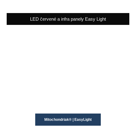
LED červené a infra panely Easy Light
Mitochondriak® | EasyLight