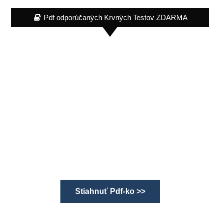
Pdf odporúčaných Krvných Testov ZDARMA
Stiahnuť Pdf-ko >>