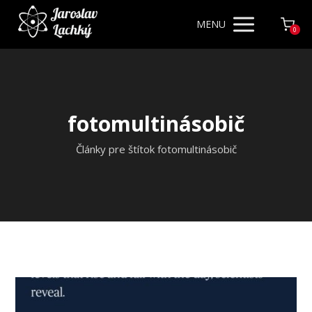
MENU
0
fotomultinásobič
Články pre štítok fotomultinásobič