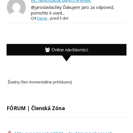
RE: Nedostatok bielych krviniek.
@jaroslavlachky Ďakujem Jaro za odpoveď,
pomohlo k uved...
Od
Denis
,
pred 5 dní
Online návštevníci:
Žiadny člen momentálne prihlásený
FÓRUM | Členská Zóna