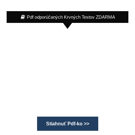
Pdf odporúčaných Krvných Testov ZDARMA
Stiahnuť Pdf-ko >>