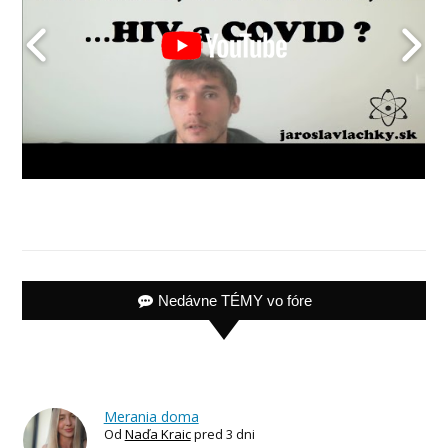
Nedávne TÉMY vo fóre
Merania doma
Od
Naďa Kraic
pred 3 dni