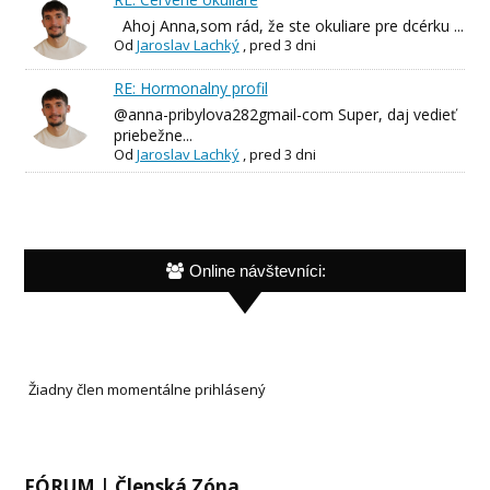
Ahoj Anna,som rád, že ste okuliare pre dcérku ...
Od
Jaroslav Lachký
,
pred 3 dni
RE: Hormonalny profil
@anna-pribylova282gmail-com Super, daj vedieť
priebežne...
Od
Jaroslav Lachký
,
pred 3 dni
Online návštevníci:
Žiadny člen momentálne prihlásený
FÓRUM | Členská Zóna