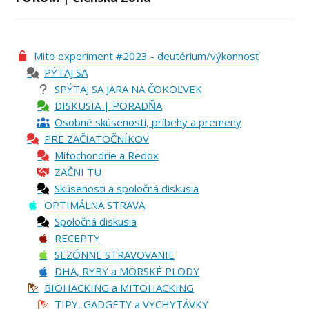
Mito experiment #2023 - deutérium/výkonnosť
PÝTAJ SA
SPÝTAJ SA JARA NA ČOKOĽVEK
DISKUSIA | PORADŇA
Osobné skúsenosti, príbehy a premeny
PRE ZAČIATOČNÍKOV
Mitochondrie a Redox
ZAČNI TU
Skúsenosti a spoločná diskusia
OPTIMÁLNA STRAVA
Spoločná diskusia
RECEPTY
SEZÓNNE STRAVOVANIE
DHA, RYBY a MORSKÉ PLODY
BIOHACKING a MITOHACKING
TIPY, GADGETY a VYCHYTÁVKY