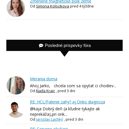
Zmenené magnetické pole zeme
Od
Simona Kolocikova
pred 4 týždne
Posledné príspevky fóra
Merania doma
Ahoj Jarko, chcela som sa opytat ci chodiev...
Od
Naďa Kraic
,
pred 3 dni
RE: HCL/Palenie zahy? aj Onko diagnoza
@kaja Dobrý deň (a kľudne tykajte ak
neprekáža),pri onk...
Od
Jaroslav Lachký
,
pred 3 dni
RE: Cervene okuliare