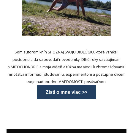
Som autorom kníh SPOZNAJ SVOJU BIOLÓGIU, ktoré vznikali
postupne a dá sa povedať nevedomky. Dlhé roky sa zaujímam
o MITOCHONDRIE a moja vášeň a túžba ma viedli k zhromažďovaniu
množstva informácií, študovaniu, experimentom a postupne chcem
svoje nadobudnuté VEDOMOSTI posúvať von.
Zisti o mne viac >>