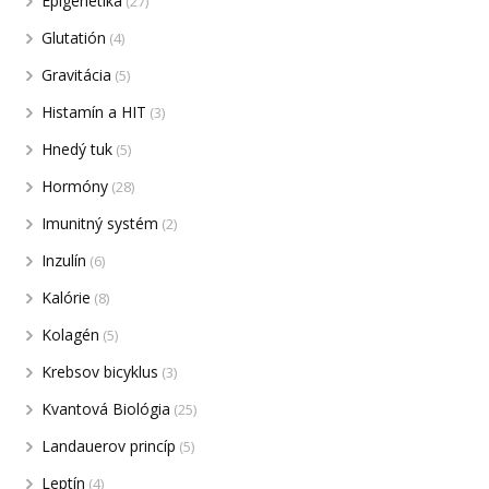
Epigenetika
(27)
Glutatión
(4)
Gravitácia
(5)
Histamín a HIT
(3)
Hnedý tuk
(5)
Hormóny
(28)
Imunitný systém
(2)
Inzulín
(6)
Kalórie
(8)
Kolagén
(5)
Krebsov bicyklus
(3)
Kvantová Biológia
(25)
Landauerov princíp
(5)
Leptín
(4)