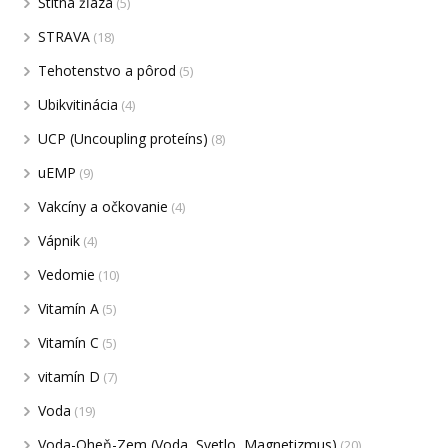
Štítna žľaza
(5)
STRAVA
(18)
Tehotenstvo a pôrod
(5)
Ubikvitinácia
(4)
UCP (Uncoupling proteíns)
(8)
uEMP
(9)
Vakcíny a očkovanie
(4)
Vápnik
(4)
Vedomie
(10)
Vitamín A
(5)
Vitamín C
(5)
vitamín D
(7)
Voda
(19)
Voda-Oheň-Zem (Voda, Svetlo, Magnetizmus)
(20)