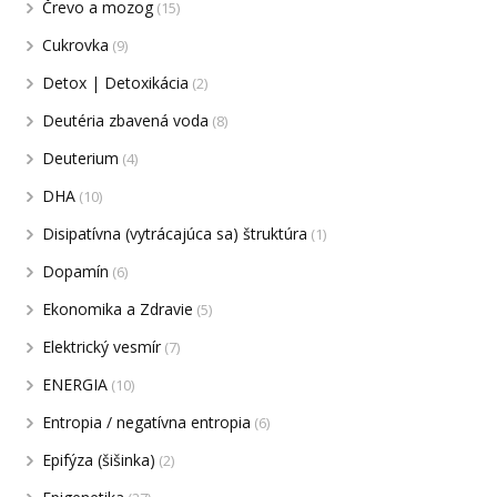
Črevo a mozog
(15)
Cukrovka
(9)
Detox | Detoxikácia
(2)
Deutéria zbavená voda
(8)
Deuterium
(4)
DHA
(10)
Disipatívna (vytrácajúca sa) štruktúra
(1)
Dopamín
(6)
Ekonomika a Zdravie
(5)
Elektrický vesmír
(7)
ENERGIA
(10)
Entropia / negatívna entropia
(6)
Epifýza (šišinka)
(2)