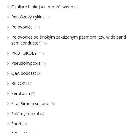
Okuliare blokujúce modré svetlo
(1)
Pentózový cyklus
(3)
Polovodiče
(11)
Polovodiče so širokým zakázaným pásmom (tzv. wide band
semiconductor)
(6)
PROTOKOLY
(11)
Pseudohypoxia
(1)
QaA podcast
(3)
REDOX
(15)
Serotonín
(7)
Síra, Síran a sulfácia
(8)
Solárny mozoľ
(4)
Šport
(6)