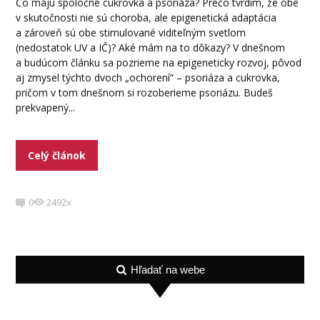
Čo majú spoločné cukrovka a psoriáza? Prečo tvrdím, že obe
v skutočnosti nie sú choroba, ale epigenetická adaptácia
a zároveň sú obe stimulované viditeľným svetlom
(nedostatok UV a IČ)? Aké mám na to dôkazy? V dnešnom
a budúcom článku sa pozrieme na epigeneticky rozvoj, pôvod
aj zmysel týchto dvoch „ochorení“ – psoriáza a cukrovka,
pričom v tom dnešnom si rozoberieme psoriázu. Budeš
prekvapený...
Celý článok
0
2492x
Hľadať na webe