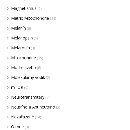
Magnetizmus
(5)
Matrix Mitochondrie
(11)
Melanín
(8)
Melanopsin
(6)
Melatonín
(3)
Mitochondrie
(15)
Modré svetlo
(6)
Molekulárny vodík
(2)
mTOR
(6)
Neurotransmitery
(7)
Neutríno a Antineutríno
(3)
Nezařazené
(14)
O mne
(3)