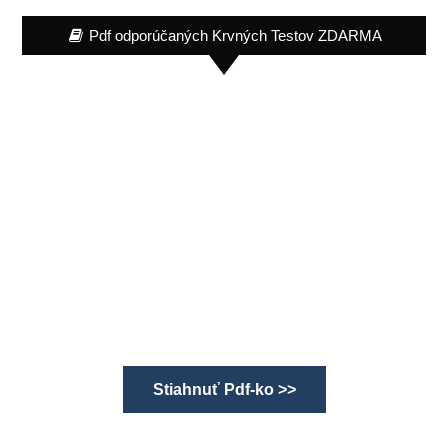
Pdf odporúčaných Krvných Testov ZDARMA
Stiahnuť Pdf-ko >>