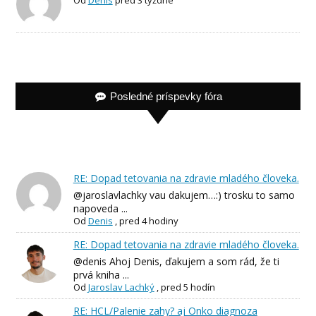
Od
Denis
pred 3 týždne
Posledné príspevky fóra
RE: Dopad tetovania na zdravie mladého človeka.
@jaroslavlachky vau dakujem…:) trosku to samo
napoveda ...
Od
Denis
,
pred 4 hodiny
RE: Dopad tetovania na zdravie mladého človeka.
@denis Ahoj Denis, ďakujem a som rád, že ti
prvá kniha ...
Od
Jaroslav Lachký
,
pred 5 hodín
RE: HCL/Palenie zahy? aj Onko diagnoza