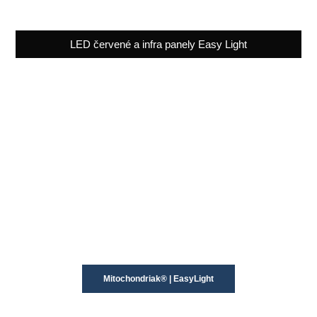
LED červené a infra panely Easy Light
Mitochondriak® | EasyLight