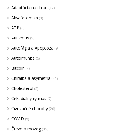
Adaptácia na chlad
(12)
Akvafotomika
(1)
ATP
(6)
Autizmus
(5)
Autofágia a Apoptóza
(9)
Autoimunita
(6)
Bitcoin
(4)
Chiralita a asymetria
(21)
Cholesterol
(5)
Cirkadiálny rytmus
(7)
Civilizačné choroby
(20)
COVID
(5)
Črevo a mozog
(15)