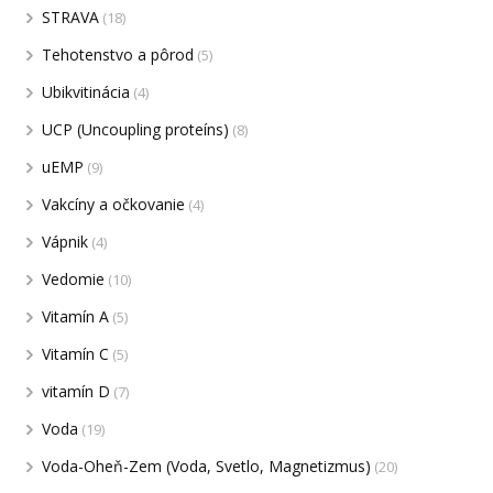
STRAVA
(18)
Tehotenstvo a pôrod
(5)
Ubikvitinácia
(4)
UCP (Uncoupling proteíns)
(8)
uEMP
(9)
Vakcíny a očkovanie
(4)
Vápnik
(4)
Vedomie
(10)
Vitamín A
(5)
Vitamín C
(5)
vitamín D
(7)
Voda
(19)
Voda-Oheň-Zem (Voda, Svetlo, Magnetizmus)
(20)