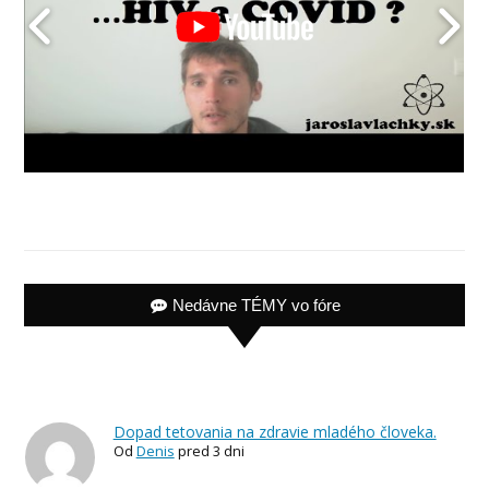
Nedávne TÉMY vo fóre
Dopad tetovania na zdravie mladého človeka.
Od
Denis
pred 3 dni