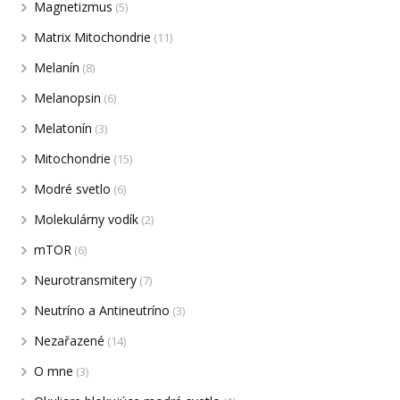
Magnetizmus
(5)
Matrix Mitochondrie
(11)
Melanín
(8)
Melanopsin
(6)
Melatonín
(3)
Mitochondrie
(15)
Modré svetlo
(6)
Molekulárny vodík
(2)
mTOR
(6)
Neurotransmitery
(7)
Neutríno a Antineutríno
(3)
Nezařazené
(14)
O mne
(3)