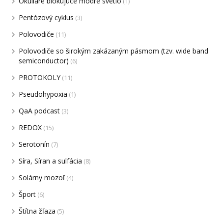
Okuliare blokujúce modré svetlo
(1)
Pentózový cyklus
(3)
Polovodiče
(11)
Polovodiče so širokým zakázaným pásmom (tzv. wide band
semiconductor)
(6)
PROTOKOLY
(11)
Pseudohypoxia
(1)
QaA podcast
(3)
REDOX
(15)
Serotonín
(7)
Síra, Síran a sulfácia
(8)
Solárny mozoľ
(4)
Šport
(6)
Štítna žľaza
(5)