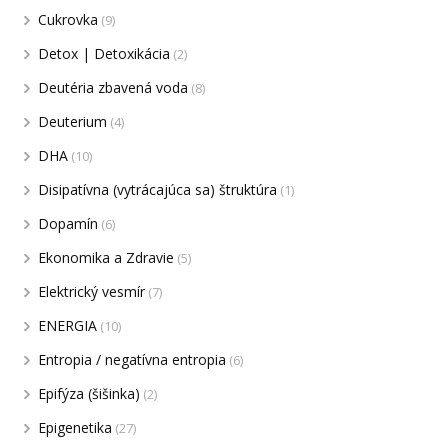
Cukrovka
(9)
Detox | Detoxikácia
(2)
Deutéria zbavená voda
(8)
Deuterium
(4)
DHA
(10)
Disipatívna (vytrácajúca sa) štruktúra
(1)
Dopamín
(6)
Ekonomika a Zdravie
(5)
Elektrický vesmír
(7)
ENERGIA
(10)
Entropia / negatívna entropia
(6)
Epifýza (šišinka)
(2)
Epigenetika
(27)