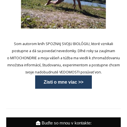
Som autorom kníh SPOZNAJ SVOJU BIOLÓGIU, ktoré vznikali
postupne a dá sa povedať nevedomky. Dlhé roky sa zaujímam
o MITOCHONDRIE a moja vášeň a túžba ma viedli k zhromažďovaniu
množstva informácií, študovaniu, experimentom a postupne chcem
svoje nadobudnuté VEDOMOSTI posúvať von.
Zisti o mne viac >>
Buďte so mnou v kontakte: