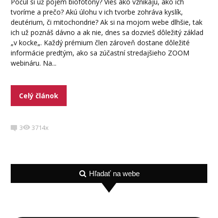
Počul si už pojem biofotóny? Vieš ako vznikajú, ako ich
tvoríme a prečo? Akú úlohu v ich tvorbe zohráva kyslík,
deutérium, či mitochondrie? Ak si na mojom webe dlhšie, tak
ich už poznáš dávno a ak nie, dnes sa dozvieš dôležitý základ
„v kocke„. Každý prémium člen zároveň dostane dôležité
informácie predtým, ako sa zúčastní stredajšieho ZOOM
webináru. Na...
Celý článok
3
3714x
Hľadať na webe