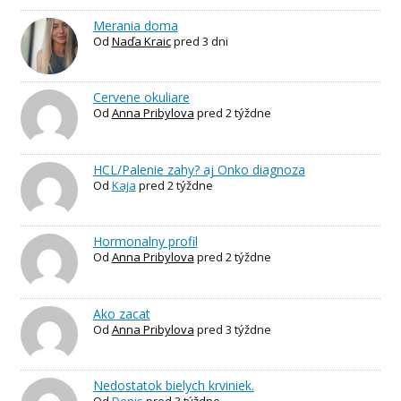
Merania doma
Od
Naďa Kraic
pred 3 dni
Cervene okuliare
Od
Anna Pribylova
pred 2 týždne
HCL/Palenie zahy? aj Onko diagnoza
Od
Kaja
pred 2 týždne
Hormonalny profil
Od
Anna Pribylova
pred 2 týždne
Ako zacat
Od
Anna Pribylova
pred 3 týždne
Nedostatok bielych krviniek.