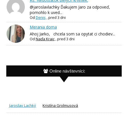
RE: Nedostatok bielych krviniek.
@jaroslavlachky Ďakujem Jaro za odpoveď,
pomohlo k uved...
Od
Denis
,
pred 3 dni
Merania doma
Ahoj Jarko, chcela som sa opytat ci chodiev...
Od
Naďa Kraic
,
pred 3 dni
Online návštevníci:
Jaroslav Lachký
Kristína Grolmusová