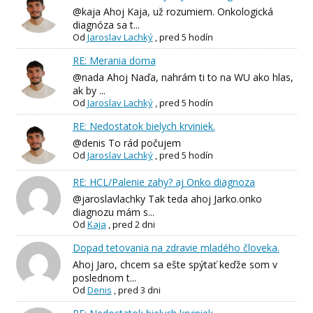
@kaja Ahoj Kaja, už rozumiem. Onkologická
diagnóza sa t...
Od
Jaroslav Lachký
,
pred 5 hodín
RE: Merania doma
@nada Ahoj Naďa, nahrám ti to na WU ako hlas,
ak by ...
Od
Jaroslav Lachký
,
pred 5 hodín
RE: Nedostatok bielych krviniek.
@denis To rád počujem
Od
Jaroslav Lachký
,
pred 5 hodín
RE: HCL/Palenie zahy? aj Onko diagnoza
@jaroslavlachky Tak teda ahoj Jarko.onko
diagnozu mám s...
Od
Kaja
,
pred 2 dni
Dopad tetovania na zdravie mladého človeka.
Ahoj Jaro, chcem sa ešte spýtať keďže som v
poslednom t...
Od
Denis
,
pred 3 dni