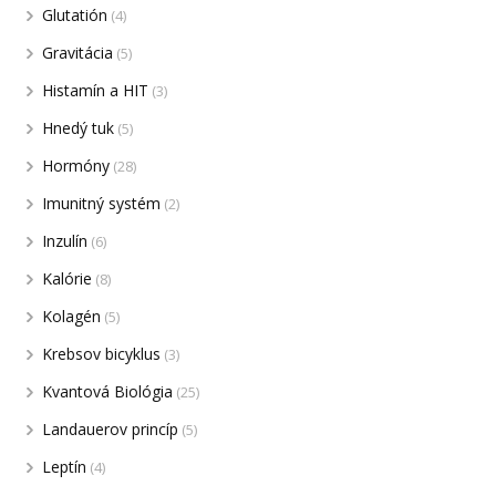
Glutatión
(4)
Gravitácia
(5)
Histamín a HIT
(3)
Hnedý tuk
(5)
Hormóny
(28)
Imunitný systém
(2)
Inzulín
(6)
Kalórie
(8)
Kolagén
(5)
Krebsov bicyklus
(3)
Kvantová Biológia
(25)
Landauerov princíp
(5)
Leptín
(4)