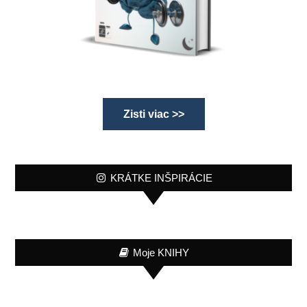
Zisti viac >>
KRÁTKE INŠPIRÁCIE
Moje KNIHY