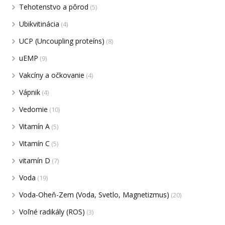
Tehotenstvo a pôrod
(5)
Ubikvitinácia
(4)
UCP (Uncoupling proteíns)
(8)
uEMP
(9)
Vakcíny a očkovanie
(4)
Vápnik
(4)
Vedomie
(10)
Vitamín A
(5)
Vitamín C
(5)
vitamín D
(7)
Voda
(19)
Voda-Oheň-Zem (Voda, Svetlo, Magnetizmus)
(20)
Voľné radikály (ROS)
(3)