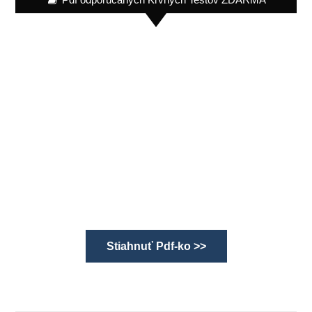
Stiahnuť Pdf-ko >>