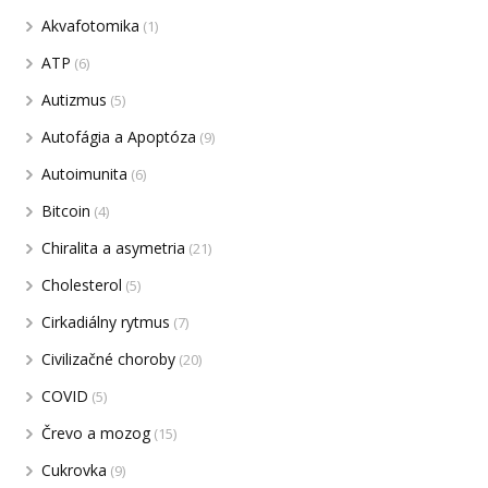
Akvafotomika
(1)
ATP
(6)
Autizmus
(5)
Autofágia a Apoptóza
(9)
Autoimunita
(6)
Bitcoin
(4)
Chiralita a asymetria
(21)
Cholesterol
(5)
Cirkadiálny rytmus
(7)
Civilizačné choroby
(20)
COVID
(5)
Črevo a mozog
(15)
Cukrovka
(9)