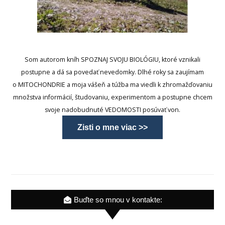
Som autorom kníh SPOZNAJ SVOJU BIOLÓGIU, ktoré vznikali
postupne a dá sa povedať nevedomky. Dlhé roky sa zaujímam
o MITOCHONDRIE a moja vášeň a túžba ma viedli k zhromažďovaniu
množstva informácií, študovaniu, experimentom a postupne chcem
svoje nadobudnuté VEDOMOSTI posúvať von.
Zisti o mne viac >>
Buďte so mnou v kontakte: