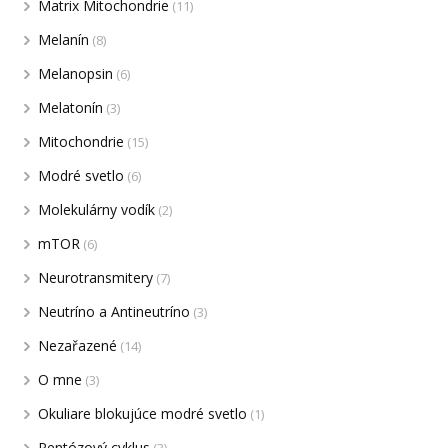
Matrix Mitochondrie
(11)
Melanín
(8)
Melanopsin
(6)
Melatonín
(3)
Mitochondrie
(15)
Modré svetlo
(6)
Molekulárny vodík
(2)
mTOR
(6)
Neurotransmitery
(7)
Neutríno a Antineutríno
(3)
Nezařazené
(14)
O mne
(3)
Okuliare blokujúce modré svetlo
(1)
Pentózový cyklus