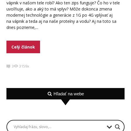
vápnik v našom tele robí? Ako ten zips funguje? Čo ho v tele
uvoľňuje, ako a aký to má vplyv? Môže dokonca zmena
modernej technológie a generácie z 1G po 4G vplývať aj
na vápnik a teda aj na naše proteíny a vodu? Aj na toto sa
dnes pozrieme,...
Celý článok
3
3159x
Hľadať na webe