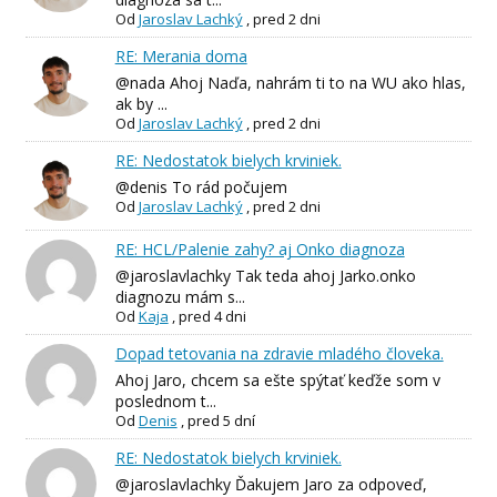
Od
Jaroslav Lachký
,
pred 2 dni
RE: Merania doma
@nada Ahoj Naďa, nahrám ti to na WU ako hlas,
ak by ...
Od
Jaroslav Lachký
,
pred 2 dni
RE: Nedostatok bielych krviniek.
@denis To rád počujem
Od
Jaroslav Lachký
,
pred 2 dni
RE: HCL/Palenie zahy? aj Onko diagnoza
@jaroslavlachky Tak teda ahoj Jarko.onko
diagnozu mám s...
Od
Kaja
,
pred 4 dni
Dopad tetovania na zdravie mladého človeka.
Ahoj Jaro, chcem sa ešte spýtať keďže som v
poslednom t...
Od
Denis
,
pred 5 dní
RE: Nedostatok bielych krviniek.
@jaroslavlachky Ďakujem Jaro za odpoveď,