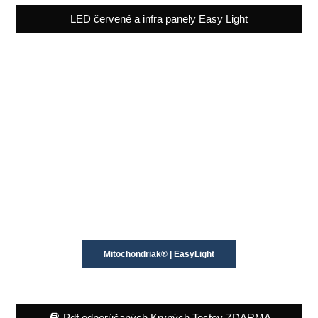
LED červené a infra panely Easy Light
Mitochondriak® | EasyLight
Pdf odporúčaných Krvných Testov ZDARMA