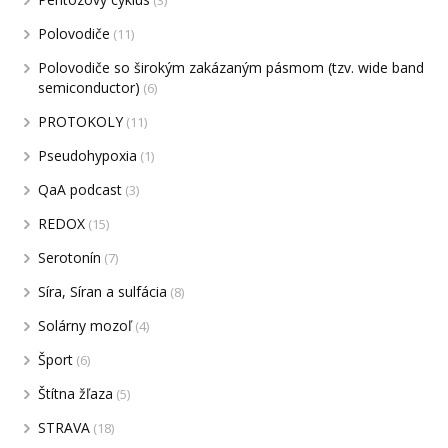
(3)
Polovodiče
(11)
Polovodiče so širokým zakázaným pásmom (tzv. wide band
semiconductor)
(6)
PROTOKOLY
(11)
Pseudohypoxia
(1)
QaA podcast
(3)
REDOX
(15)
Serotonín
(7)
Síra, Síran a sulfácia
(8)
Solárny mozoľ
(4)
Šport
(6)
Štítna žľaza
(5)
STRAVA
(18)