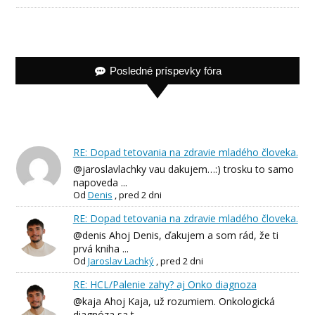
Posledné príspevky fóra
RE: Dopad tetovania na zdravie mladého človeka.
@jaroslavlachky vau dakujem…:) trosku to samo
napoveda ...
Od
Denis
,
pred 2 dni
RE: Dopad tetovania na zdravie mladého človeka.
@denis Ahoj Denis, ďakujem a som rád, že ti
prvá kniha ...
Od
Jaroslav Lachký
,
pred 2 dni
RE: HCL/Palenie zahy? aj Onko diagnoza
@kaja Ahoj Kaja, už rozumiem. Onkologická
diagnóza sa t...