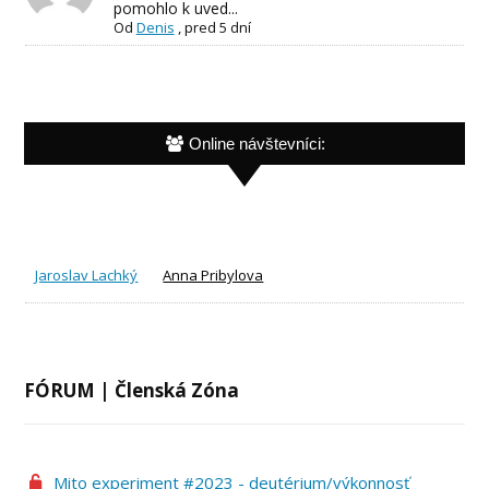
pomohlo k uved...
Od
Denis
,
pred 5 dní
Online návštevníci:
Jaroslav Lachký
Anna Pribylova
FÓRUM | Členská Zóna
Mito experiment #2023 - deutérium/výkonnosť