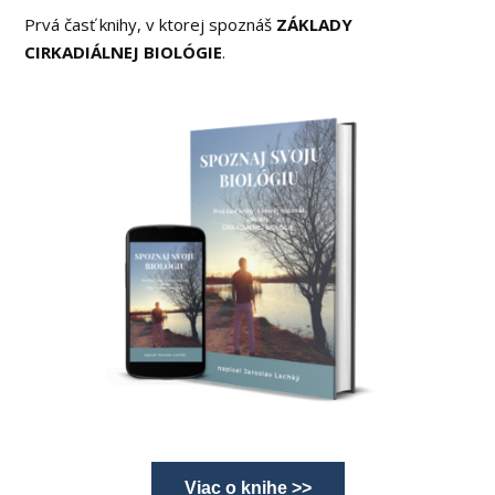
Prvá časť knihy, v ktorej spoznáš
ZÁKLADY
CIRKADIÁLNEJ BIOLÓGIE
.
Viac o knihe >>