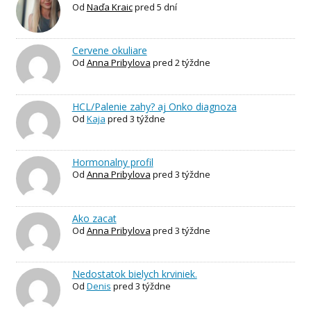
Od
Naďa Kraic
pred 5 dní
Cervene okuliare
Od
Anna Pribylova
pred 2 týždne
HCL/Palenie zahy? aj Onko diagnoza
Od
Kaja
pred 3 týždne
Hormonalny profil
Od
Anna Pribylova
pred 3 týždne
Ako zacat
Od
Anna Pribylova
pred 3 týždne
Nedostatok bielych krviniek.
Od
Denis
pred 3 týždne