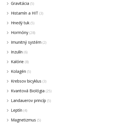
Gravitácia
(5)
Histamín a HIT
(3)
Hnedý tuk
(5)
Hormóny
(28)
Imunitný systém
(2)
Inzulín
(6)
Kalórie
(8)
Kolagén
(5)
Krebsov bicyklus
(3)
Kvantová Biológia
(25)
Landauerov princíp
(5)
Leptín
(4)
Magnetizmus
(5)